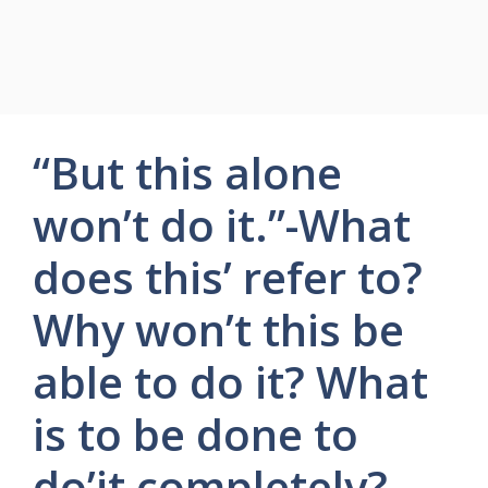
“But this alone
won’t do it.”-What
does this’ refer to?
Why won’t this be
able to do it? What
is to be done to
do’it completely?