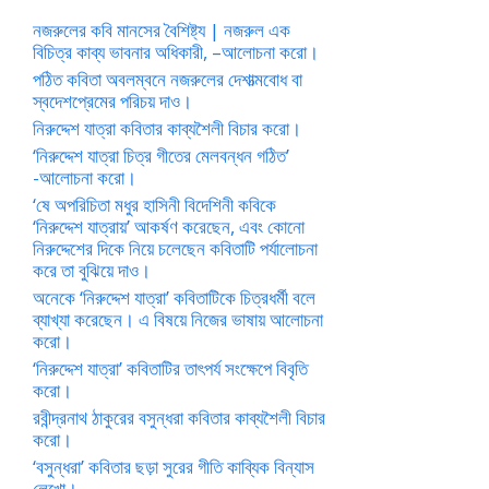
নজরুলের কবি মানসের বৈশিষ্ট্য | নজরুল এক
বিচিত্র কাব্য ভাবনার অধিকারী, –আলোচনা করো।
পঠিত কবিতা অবলম্বনে নজরুলের দেশাত্মবোধ বা
স্বদেশপ্রেমের পরিচয় দাও।
নিরুদ্দেশ যাত্রা কবিতার কাব্যশৈলী বিচার করো।
‘নিরুদ্দেশ যাত্রা চিত্র গীতের মেলবন্ধন গঠিত’
-আলোচনা করো।
‘ষে অপরিচিতা মধুর হাসিনী বিদেশিনী কবিকে
‘নিরুদ্দেশ যাত্রায়’ আকর্ষণ করেছেন, এবং কোনো
নিরুদ্দেশের দিকে নিয়ে চলেছেন কবিতাটি পর্যালোচনা
করে তা বুঝিয়ে দাও।
অনেকে ‘নিরুদ্দেশ যাত্রা’ কবিতাটিকে চিত্রধর্মী বলে
ব্যাখ্যা করেছেন। এ বিষয়ে নিজের ভাষায় আলোচনা
করো।
‘নিরুদ্দেশ যাত্রা’ কবিতাটির তাৎপর্য সংক্ষেপে বিবৃতি
করো।
রবীন্দ্রনাথ ঠাকুরের বসুন্ধরা কবিতার কাব্যশৈলী বিচার
করো।
‘বসুন্ধরা’ কবিতার ছড়া সুরের গীতি কাব্যিক বিন্যাস
লেখো।