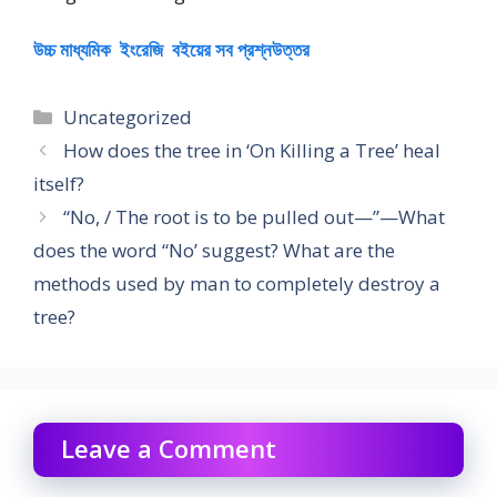
উচ্চ মাধ্যমিক ইংরেজি বইয়ের সব প্রশ্নউত্তর
Categories
Uncategorized
How does the tree in ‘On Killing a Tree’ heal
itself?
“No, / The root is to be pulled out—”—What
does the word “No’ suggest? What are the
methods used by man to completely destroy a
tree?
Leave a Comment