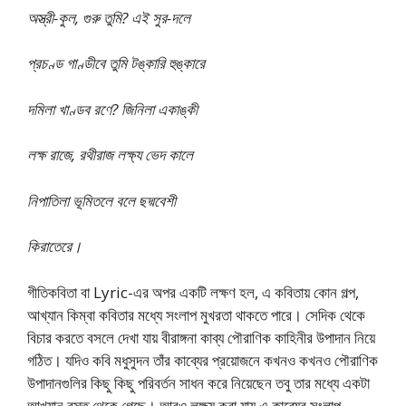
অস্ত্রী-কুল, গুরু তুমি? এই সুর-দলে
প্রচণ্ড গাণ্ডীবে তুমি টঙ্কারি হুঙ্কারে
দমিলা খাণ্ডব রণে? জিনিলা একাঙ্কী
লক্ষ রাজে, রথীরাজ লক্ষ্য ভেদ কালে
নিপাতিলা ভূমিতলে বলে ছদ্মবেশী
কিরাতেরে।
গীতিকবিতা বা Lyric-এর অপর একটি লক্ষণ হল, এ কবিতায় কোন গল্প,
আখ্যান কিম্বা কবিতার মধ্যে সংলাপ মুখরতা থাকতে পারে। সেদিক থেকে
বিচার করতে বসলে দেখা যায় বীরাঙ্গনা কাব্য পৌরাণিক কাহিনীর উপাদান নিয়ে
গঠিত। যদিও কবি মধুসুদন তাঁর কাব্যের প্রয়োজনে কখনও কখনও পৌরাণিক
উপাদানগুলির কিছু কিছু পরিবর্তন সাধন করে নিয়েছেন তবু তার মধ্যে একটা
আখ্যান বস্তু থেকে গেছে। আরও লক্ষ্য করা যায় এ কাব্যের সংলাপ