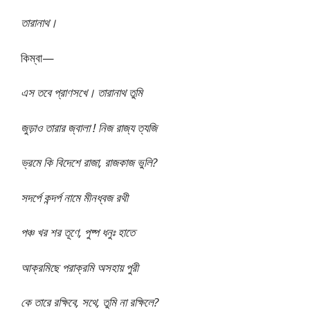
তারানাথ।
কিম্বা—
এস তবে প্রাণসখে। তারানাথ তুমি
জুড়াও তারার জ্বালা ! নিজ রাজ্য ত্যজি
ভ্রমে কি বিদেশে রাজা, রাজকাজ ভুলি?
সদর্পে কন্দর্প নামে মীনধ্বজ রথী
পঞ্চ খর শর তূণে, পুষ্প ধনুঃ হাতে
আক্রমিছে পরাক্রমি অসহায় পুরী
কে তারে রক্ষিবে, সথে, তুমি না রক্ষিলে?