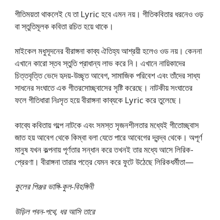
গীতিময়তা থাকলেই যে তা Lyric হবে এমন নয়। গীতিকবিতার ধরনেও ওড়
বা স্তুতিমূলক কবিতা রচিত হয়ে থাকে।
মাইকেল মধুসূদনের বীরাঙ্গনা কাব্য ঐতিহ্য আশ্রয়ী হলেও ওড নয়। কেননা
এখানে কারো স্তব স্তুতি প্রাধান্য লাভ করে নি। এখানে নায়িকাদের
চিত্তবৃত্তি ভেদে হৃদয়-উচ্ছৃত আবেগ, সামাজিক পরিবেশ এবং তাঁদের সাধ্য
সাধনের সংঘাতে এক গীতরসোচ্ছ্বাসের সৃষ্টি করেছে। নাটকীয় সংঘাতের
ফলে গীতিধারা নিঃসৃত হয়ে বীরাঙ্গনা কাব্যকে Lyric করে তুলেছে।
কাব্যে কবিতায় গল্পে নাটকে এবং সমস্ত সৃজনশীলতার মধ্যেই গীতোচ্ছ্বাস
জাত হয় আবেগ থেকে কিম্বা বলা যেতে পারে আবেগের দ্বন্দ্ব থেকে। অপূর্ণ
মানুষ যখন কল্পনায় পূর্ণতার সন্ধান করে তখনই তার মধ্যে আসে লিরিক-
প্রেরণা। বীরাঙ্গনা তারার পত্রে যেমন করে ফুটে উঠেছে লিরিকধর্মীতা—
কুলের পিঞ্জর ভাঙ্গি-কুল-বিহঙ্গিনী
উড়িল পবন-পথে, ধর আসি তারে