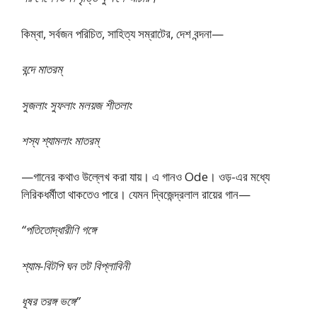
কিম্বা, সর্বজন পরিচিত, সাহিত্য সম্রাটের, দেশ বন্দনা—
বন্দে মাতরম্
সুজলাং সুফলাং মলয়জ শীতলাং
শস্য শ্যামলাং মাতরম্
—গানের কথাও উল্লেখ করা যায়। এ গানও Ode। ওড়-এর মধ্যে
লিরিকধর্মীতা থাকতেও পারে। যেমন দ্বিজেন্দ্রলাল রায়ের গান—
“পতিতোদ্ধারীণি গঙ্গে
শ্যাম-বিটপি ঘন তট বিপ্লাবিনী
ধূষর তরঙ্গ ভঙ্গে”