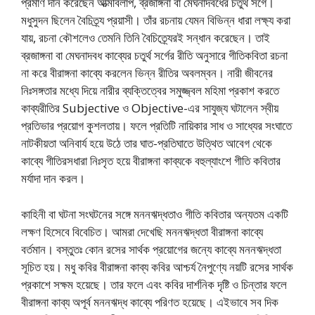
প্রমাণ দান করেছেন আত্মবিলাপ, ব্রজাঙ্গনা বা মেঘনাদবধের চতুর্থ সর্গে।
মধুসুদন ছিলেন বৈচিত্র্য প্রয়াসী। তাঁর রচনায় যেমন বিভিন্ন ধারা লক্ষ্য করা
যায়, রচনা কৌশলেও তেমনি তিনি বৈচিত্র্যেরই সন্ধান করেছেন। তাই
ব্রজাঙ্গনা বা মেঘনাদবধ কাব্যের চতুর্থ সর্গের রীতি অনুসারে গীতিকবিতা রচনা
না করে বীরাঙ্গনা কাব্যে করলেন ভিন্ন রীতির অবলম্বন। নারী জীবনের
নিঃসঙ্গতার মধ্যে দিয়ে নারীর ব্যক্তিত্বের সমুজ্জ্বল মহিমা প্রকাশ করতে
কাব্যরীতির Subjective ও Objective-এর সাযুজ্য ঘটালেন স্বীয়
প্রতিভার প্রয়োগ কুশলতায়। ফলে প্রতিটি নায়িকার সাধ ও সাধ্যের সংঘাতে
নাটকীয়তা অনিবার্য হয়ে উঠে তার ঘাত-প্রতিঘাতে উত্থিত আবেগ থেকে
কাব্যে গীতিরসধারা নিঃসৃত হয়ে বীরাঙ্গনা কাব্যকে বহুল্যাংশে গীতি কবিতার
মর্যাদা দান করল।
কাহিনী বা ঘটনা সংঘটনের সঙ্গে মননঋদ্ধতাও গীতি কবিতার অন্যতম একটি
লক্ষণ হিসেবে বিবেচিত। আমরা দেখেছি মননঋদ্ধতা বীরাঙ্গনা কাব্যে
বর্তমান। বস্তুতঃ কোন রসের সার্থক প্রয়োগের জন্যে কাব্যে মননঋদ্ধতা
সূচিত হয়। মধু কবির বীরাঙ্গনা কাব্য কবির আশ্চর্য নৈপুণ্যে নয়টি রসের সার্থক
প্রকাশে সক্ষম হয়েছে। তার ফলে এবং কবির দার্শনিক দৃষ্টি ও চিন্তার ফলে
বীরাঙ্গনা কাব্য অপূর্ব মননঋদ্ধ কাব্যে পরিণত হয়েছে। এইভাবে সব দিক