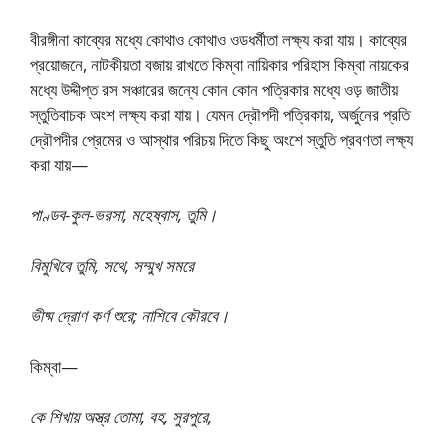
বীরঙ্গীনা কাব্যের মধ্যে কোথাও কোথাও ওডধর্মীতা লক্ষ্য করা যায়। কাব্যের
প্রয়োজনে, নাটকীয়তা বজায় রাখতে কিম্বা নায়িকার পরিহাস কিম্বা নায়কের
মধ্যে উদ্দীপ্ত রস সঞ্চারের জন্যে কোন কোন পত্রিকার মধ্যে ওড় জাতীয়
স্তুতিবাচক অংশ লক্ষ্য করা যায়। যেমন দ্রৌপদী পত্রিকায়, অর্জুনের প্রতি
দ্রৌপদীর প্রেমের ও আস্থার পরিচয় দিতে কিছু অংশে স্তুতি প্রবণতা লক্ষ্য
করা যায়—
পাণ্ডব-কুল-ভরসা, মহেষ্বাস, তুমি।
বিমুখিবে তুমি, সথে, সম্মুখ সমরে
ভীষ্ম দ্রোণ কর্ণ শুরে; নাশিবে কৌরবে।
কিম্বা—
কে শিখায় অস্ত্র তোমা, বহ, সুরপুরে,