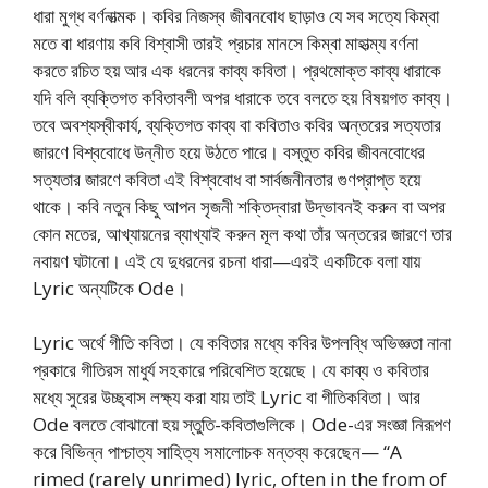
ধারা মুগ্ধ বর্ণনাত্মক। কবির নিজস্ব জীবনবোধ ছাড়াও যে সব সত্যে কিম্বা
মতে বা ধারণায় কবি বিশ্বাসী তারই প্রচার মানসে কিম্বা মাহাত্ম্য বর্ণনা
করতে রচিত হয় আর এক ধরনের কাব্য কবিতা। প্রথমোক্ত কাব্য ধারাকে
যদি বলি ব্যক্তিগত কবিতাবলী অপর ধারাকে তবে বলতে হয় বিষয়গত কাব্য।
তবে অবশ্যস্বীকার্য, ব্যক্তিগত কাব্য বা কবিতাও কবির অন্তরের সত্যতার
জারণে বিশ্ববোধে উন্নীত হয়ে উঠতে পারে। বস্তুত কবির জীবনবোধের
সত্যতার জারণে কবিতা এই বিশ্ববোধ বা সার্বজনীনতার গুণপ্রাপ্ত হয়ে
থাকে। কবি নতুন কিছু আপন সৃজনী শক্তিদ্বারা উদ্ভাবনই করুন বা অপর
কোন মতের, আখ্যায়নের ব্যাখ্যাই করুন মূল কথা তাঁর অন্তরের জারণে তার
নবায়ণ ঘটানো। এই যে দুধরনের রচনা ধারা—এরই একটিকে বলা যায়
Lyric অন্যটিকে Ode।
Lyric অর্থে গীতি কবিতা। যে কবিতার মধ্যে কবির উপলব্ধি অভিজ্ঞতা নানা
প্রকারে গীতিরস মাধুর্য সহকারে পরিবেশিত হয়েছে। যে কাব্য ও কবিতার
মধ্যে সুরের উচ্ছ্বাস লক্ষ্য করা যায় তাই Lyric বা গীতিকবিতা। আর
Ode বলতে বোঝানো হয় স্তুতি-কবিতাগুলিকে। Ode-এর সংজ্ঞা নিরূপণ
করে বিভিন্ন পাশ্চাত্য সাহিত্য সমালোচক মন্তব্য করেছেন— “A
rimed (rarely unrimed) lyric, often in the from of