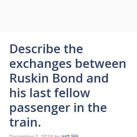
Describe the
exchanges between
Ruskin Bond and
his last fellow
passenger in the
train.
December 1, 2023
by
সবাই শিখি