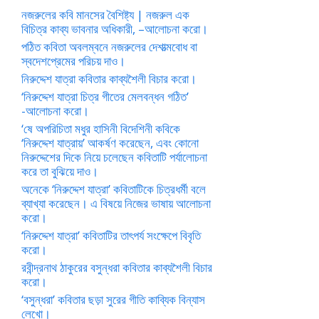
নজরুলের কবি মানসের বৈশিষ্ট্য | নজরুল এক
বিচিত্র কাব্য ভাবনার অধিকারী, –আলোচনা করো।
পঠিত কবিতা অবলম্বনে নজরুলের দেশাত্মবোধ বা
স্বদেশপ্রেমের পরিচয় দাও।
নিরুদ্দেশ যাত্রা কবিতার কাব্যশৈলী বিচার করো।
‘নিরুদ্দেশ যাত্রা চিত্র গীতের মেলবন্ধন গঠিত’
-আলোচনা করো।
‘ষে অপরিচিতা মধুর হাসিনী বিদেশিনী কবিকে
‘নিরুদ্দেশ যাত্রায়’ আকর্ষণ করেছেন, এবং কোনো
নিরুদ্দেশের দিকে নিয়ে চলেছেন কবিতাটি পর্যালোচনা
করে তা বুঝিয়ে দাও।
অনেকে ‘নিরুদ্দেশ যাত্রা’ কবিতাটিকে চিত্রধর্মী বলে
ব্যাখ্যা করেছেন। এ বিষয়ে নিজের ভাষায় আলোচনা
করো।
‘নিরুদ্দেশ যাত্রা’ কবিতাটির তাৎপর্য সংক্ষেপে বিবৃতি
করো।
রবীন্দ্রনাথ ঠাকুরের বসুন্ধরা কবিতার কাব্যশৈলী বিচার
করো।
‘বসুন্ধরা’ কবিতার ছড়া সুরের গীতি কাব্যিক বিন্যাস
লেখো।