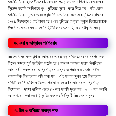
হো-চি-মিনের হাতে উত্তর ভিয়েতনাম ছেড়ে গেলেও দক্ষিণ ভিয়েতনামের
ব্রিটেন ফরাসি আধিপত্য পূর্ণ প্রতিষ্ঠার সুযোগ করে দিয়ে যায়। যাই হোক
হো-চি-মিনের দৃঢ়তার জন্য ফ্রান্স ভি এডমিনের সঙ্গে এক চুক্তি স্বাক্ষরে
১৯৪৬ খ্রিস্টাব্দে ১ মার্চ বাধ্য হয়। এই চুক্তির মাধ্যমে ফ্রান্স ভিয়েতনামকে
ইন্দ্রচীন ফেডারেসন ও ফরাসি ইউনিয়নের অংশ হিসেবে স্বীকৃতি দেয়।
৬. ফরাসি আগ্রাসন প্রতিরোধ
ভিয়েতমিনের সঙ্গে চুক্তি স্বাক্ষরের পরেও ফ্রান্স ভিয়েতনামের সমগ্র অংশে
নিজের ক্ষমতা পূর্ণ প্রতিষ্ঠায় সচেষ্ট হয়। হাইফং অঞ্চলে ফ্রান্স নিরবিচারে
বোমা বর্ষণ করলে ১৯৪৬ খ্রিস্টাব্দে নভেম্বর এ প্রায় ছয় হাজার নিরীহ
আসামরিক ভিয়েতনাম বাসি মারা যায়। এই ঘটনায় ক্ষুব্ধ হয়ে ভিয়েতনাম
বাহিনী ফরাসি অধিকৃত টংকিং গেরিলা আক্রমণ চালায় ১৯৪৬ খ্রিস্টাব্দে
ডিসেম্বর। দশটা ছাব্বিশ এতে ৪০ জন ফরাসি মৃত্যু হয়। ২০০ জন ফরাসি
কে অপহরণ করা হয়। ইন্দ্রচিন শুরু হয় দীর্ঘস্থায়ী ভিয়েতনাম যুদ্ধ।
৭. চীন ও রাশিয়ার সাহায্য লাভ