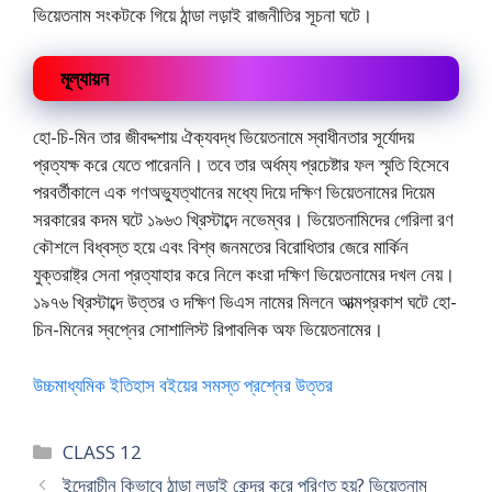
ভিয়েতনাম সংকটকে গিয়ে ঠান্ডা লড়াই রাজনীতির সূচনা ঘটে।
মূল্যায়ন
হো-চি-মিন তার জীবদ্দশায় ঐক্যবদ্ধ ভিয়েতনামে স্বাধীনতার সূর্যোদয়
প্রত্যক্ষ করে যেতে পারেননি। তবে তার অর্ধম্য প্রচেষ্টার ফল স্মৃতি হিসেবে
পরবর্তীকালে এক গণঅভ্যুত্থানের মধ্যে দিয়ে দক্ষিণ ভিয়েতনামের দিয়েম
সরকারের কদম ঘটে ১৯৬৩ খ্রিস্টাব্দে নভেম্বর। ভিয়েতনামিদের গেরিলা রণ
কৌশলে বিধ্বস্ত হয়ে এবং বিশ্ব জনমতের বিরোধিতার জেরে মার্কিন
যুক্তরাষ্ট্র সেনা প্রত্যাহার করে নিলে কংরা দক্ষিণ ভিয়েতনামের দখল নেয়।
১৯৭৬ খ্রিস্টাব্দে উত্তর ও দক্ষিণ ভিএস নামের মিলনে আত্মপ্রকাশ ঘটে হো-
চিন-মিনের স্বপ্নের সোশালিস্ট রিপাবলিক অফ ভিয়েতনামের।
উচ্চমাধ্যমিক ইতিহাস বইয়ের সমস্ত প্রশ্নের উত্তর
Categories
CLASS 12
ইন্দ্রোচীন কিভাবে ঠান্ডা লড়াই কেন্দ্র করে পরিণত হয়? ভিয়েতনাম