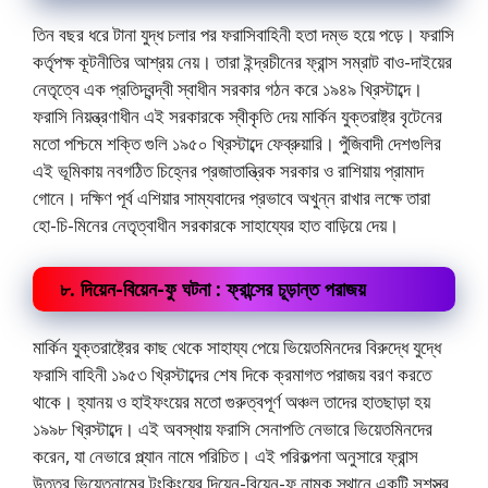
তিন বছর ধরে টানা যুদ্ধ চলার পর ফরাসিবাহিনী হতা দম্ভ হয়ে পড়ে। ফরাসি
কর্তৃপক্ষ কূটনীতির আশ্রয় নেয়। তারা ইন্দ্রচীনের ফ্রান্স সম্রাট বাও-দাইয়ের
নেতৃত্বে এক প্রতিদ্বন্দ্বী স্বাধীন সরকার গঠন করে ১৯৪৯ খ্রিস্টাব্দে।
ফরাসি নিয়ন্ত্রণাধীন এই সরকারকে স্বীকৃতি দেয় মার্কিন যুক্তরাষ্ট্র বৃটেনের
মতো পশ্চিমে শক্তি গুলি ১৯৫০ খ্রিস্টাব্দে ফেব্রুয়ারি। পুঁজিবাদী দেশগুলির
এই ভূমিকায় নবগঠিত চিহ্নের প্রজাতান্ত্রিক সরকার ও রাশিয়ায় প্রামাদ
গোনে। দক্ষিণ পূর্ব এশিয়ার সাম্যবাদের প্রভাবে অখুন্ন রাখার লক্ষে তারা
হো-চি-মিনের নেতৃত্বাধীন সরকারকে সাহায্যের হাত বাড়িয়ে দেয়।
৮. দিয়েন-বিয়েন-ফু ঘটনা : ফ্রান্সের চূড়ান্ত পরাজয়
মার্কিন যুক্তরাষ্ট্রের কাছ থেকে সাহায্য পেয়ে ভিয়েতমিনদের বিরুদ্ধে যুদ্ধে
ফরাসি বাহিনী ১৯৫৩ খ্রিস্টাব্দের শেষ দিকে ক্রমাগত পরাজয় বরণ করতে
থাকে। হ্যানয় ও হাইফংয়ের মতো গুরুত্বপূর্ণ অঞ্চল তাদের হাতছাড়া হয়
১৯৯৮ খ্রিস্টাব্দে। এই অবস্থায় ফরাসি সেনাপতি নেভারে ভিয়েতমিনদের
করেন, যা নেভারে প্ল্যান নামে পরিচিত। এই পরিকল্পনা অনুসারে ফ্রান্স
উত্তর ভিয়েতনামের টংকিংয়ের দিয়েন-বিয়েন-ফু নামক স্থানে একটি সশস্ত্র