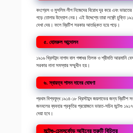
কংগ্রেস ও মুসলিম লীগ নিজেদের বিরোধ দূর করে এবং ভারতের সা
গড়ে তোলার উদ্যোগ নেয়। এই উদ্দেশ্যে তারা লক্ষ্ণৌ চুক্তি ১৯১৬
দেখা দেয়। ফলে ব্রিটিশ সরকার আতঙ্কিত হয়ে পড়ে।
৫. হোমরুল আন্দোলন
১৯১৬ খ্রিস্টাব্দ নাগাদ বাল গঙ্গাধর তিলক ও শ্রীমতি আরমানি 
সরকার নানা সমস্যার সম্মুখীন হয়।
৬. স্বায়ত্ব শাসন দানের ঘোষণা
প্রথম বিশ্বযুদ্ধ ১৯১৪-১৮ খ্রিস্টাব্দে জয়লাভের জন্য ব্রিটি
জনবলের ব্যবহার প্রকৃতির প্রয়োজনে ভারত-সচিব মন্টেগু ১৯১৭ খ
দেয়া হবে।
মন্টেগু-চেমসর্ফোড আইনের ত্রুটি বিচিত্র