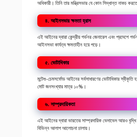
অধিকারী। তিনি তার মন্ত্রিসভার যে কোন সিদ্ধান্ত নাকচ কর
৪. আইনসভার ক্ষমতা হ্রাস
এই আইনের দ্বারা কেন্দ্রীয় গর্ভনর জেনারেল এবং প্রদেশে গর্ভনর
আইনসভা কার্যত্ব ক্ষমতাহীন হয়ে পড়ে।
৫. ভোটাধিকার
মন্টেগু-চেমসর্ফোড আইনের সর্বসাধারণের ভোটাধিকার স্বীকৃতি হয
মোট জনসংখ্যার মাত্র ১০%।
৬. সাম্প্রদায়িকতা
এই আইনের দ্বারা ভারতের সাম্প্রদায়িক ভেদাভেদ আরও বৃদ্ধি
বিভিন্ন আলাপ আলোচনা চালায়।