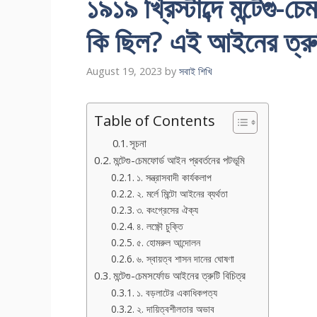
১৯১৯ খ্রিস্টাব্দে মন্টেগু
কি ছিল? এই আইনের ত্রুট
August 19, 2023
by
সবাই শিখি
Table of Contents
সূচনা
মন্টেগু-চেমফোর্ড আইন প্রবর্তনের পটভূমি
১. সন্ত্রাসবাদী কার্যকলাপ
২. মর্লে মিন্টো আইনের ব্যর্থতা
৩. কংগ্রেসের ঐক্য
৪. লক্ষ্ণৌ চুক্তি
৫. হোমরুল আন্দোলন
৬. স্বায়ত্ব শাসন দানের ঘোষণা
মন্টেগু-চেমসর্ফোড আইনের ত্রুটি বিচিত্র
১. বড়লাটের একাধিকপত্য
২. দায়িত্বশীলতার অভাব