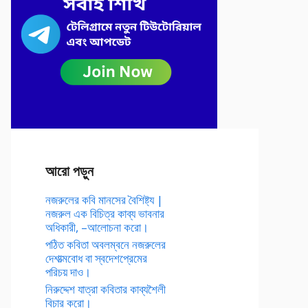
আরো পড়ুন
নজরুলের কবি মানসের বৈশিষ্ট্য |
নজরুল এক বিচিত্র কাব্য ভাবনার
অধিকারী, –আলোচনা করো।
পঠিত কবিতা অবলম্বনে নজরুলের
দেশাত্মবোধ বা স্বদেশপ্রেমের
পরিচয় দাও।
নিরুদ্দেশ যাত্রা কবিতার কাব্যশৈলী
বিচার করো।