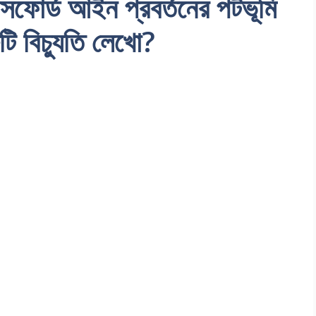
-চেমসফোর্ড আইন প্রবর্তনের পটভূমি
ি বিচ্যুতি লেখো?