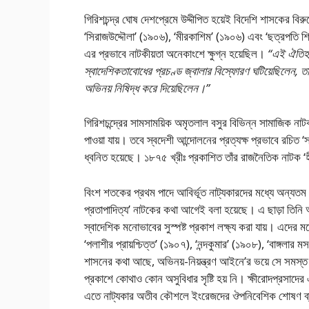
গিরিশচন্দ্র ঘােষ দেশপ্রেমে উদ্দীপিত হয়েই বিদেশি শাসকের ব
‘সিরাজউদ্দৌলা’ (১৯০৬), ‘মীরকাশিম’ (১৯০৬) এবং ‘ছত্রপতি
এর প্রভাবে নাটকীয়তা অনেকাংশে ক্ষুগ্ন হয়েছিল।
“এই ঐতিহা
স্বাদেশিকতাবােধের প্রচণ্ড জ্বালার বিস্ফোরণ ঘটিয়েছিলেন, তার
অভিনয় নিষিদ্ধ করে দিয়েছিলেন।”
গিরিশচন্দ্রের সামসাময়িক অমৃতলাল বসুর বিভিন্ন সামাজিক নাট
পাওয়া যায়। তবে স্বদেশী আন্দোলনের প্রত্যক্ষ প্রভাবে রচিত ‘স
ধ্বনিত হয়েছে। ১৮৭৫ খ্রীঃ প্রকাশিত তাঁর রাজনৈতিক নাটক ‘
বিংশ শতকের প্রথম পাদে আবির্ভূত নাট্যকারদের মধ্যে অন্যতম প্র
প্রতাপাদিত্য’ নাটকের কথা আগেই বলা হয়েছে। এ ছাড়া তিন
স্বাদেশিক মনােভাবের সুস্পষ্ট প্রকাশ লক্ষ্য করা যায়। এদের 
‘পলাশীর প্রায়শ্চিত্ত’ (১৯০৭), ‘নন্দকুমার’ (১৯০৮), ‘বাঙ্গ
শাসনের কথা আছে, অভিনয়-নিয়ন্ত্রণ আইনে’র ভয়ে সে সমস্ত 
প্রকাশে কোথাও কোন অসুবিধার সৃষ্টি হয় নি। ক্ষীরােদপ্রসাদের 
এতে নাট্যকার অতীব কৌশলে ইংরেজদের ঔপনিবেশিক শােষণ ব্য