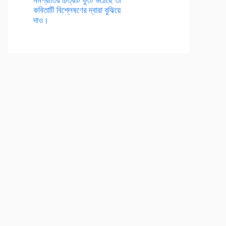
কবিতাটি বিশ্লেষণের দ্বারা বুঝিয়ে
দাও।