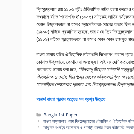
দ্বিজেন্দ্রলাল রায় ১৯০৩ খ্রীঃ ঐতিহাসিক নাটক রচনা করলেও বঙ
তৎকালে রচিত ‘প্রতাপসিংহ’ (১৯০৫) নাটকেই জাতির মর্মবেদনার 
তেমন উজ্জ্বলভাবে না হলেও স্বাদেশিকতা-বােধের অভাব ছিল না
(১৯০৮) নাটকে প্রকাশিত হয়েছে, তার মধ্য দিয়ে দ্বিজেন্দ্রলা
(১৯০৯) নাটকে প্রত্যক্ষভাবে না হলেও কোন কোন রাজপুত না
বাংলা ভাষায় রচিত ঐতিহাসিক নাটকগুলি বিশ্লেষণ করলে প্রায়
কোথাও উগ্রভাবে, কোথাও বা অলক্ষ্যে। এই স্বাদেশিকতাবােধক
গবেষকের ভাষায় বলা চলে,
“দীনবন্ধু মিত্রের সর্বব্যাপী সহানুভ
ঐতিহাসিক চেতনায়, গিরিশচন্দ্র ঘােষের ভক্তিরসাশ্রিত মানবপ্রে
সাধনাশ্রিত দেশাত্মবােধ প্রচারে এবং দ্বিজেন্দ্রলালের বিশ্বপ্
অনার্স বাংলা প্রথম পত্রের সব প্রশ্ন উত্তর
Categories
Bangla 1st Paper
বাঙলা নাট্যরচনার ধরায় দ্বিজেন্দ্রলালের পৌরাণিক ও ঐতিহাসিক নাটক 
আধুনিক গণনাট্য আন্দোলনে ও গণনাট্য রচনায় বিজন ভট্টাচার্যের অবদা