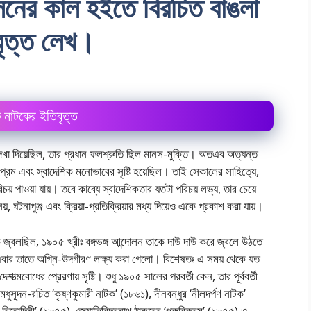
োলনের কাল হইতে বিরচিত বাঙলা
বৃত্ত লেখ।
ক নাটকের ইতিবৃত্ত
দেখা দিয়েছিল, তার প্রধান ফলশ্রুতি ছিল মানস-মুক্তি। অতএব অত্যন্ত
ম এবং স্বাদেশিক মনােভাবের সৃষ্টি হয়েছিল। তাই সেকালের সাহিত্যে,
রিচয় পাওয়া যায়। তবে কাব্যে স্বাদেশিকতার যতটা পরিচয় লভ্য, তার চেয়ে
়, ঘটনাপুঞ্জ এবং ক্রিয়া-প্রতিক্রিয়ার মধ্য দিয়েও একে প্রকাশ করা যায়।
কি জ্বলছিল, ১৯০৫ খ্রীঃ বঙ্গভঙ্গ আন্দোলন তাকে দাউ দাউ করে জ্বলে উঠতে
 এবার তাতে অগ্নি-উদগীরণ লক্ষ্য করা গেলাে। বিশেষতঃ এ সময় থেকে যত
মবােধের প্রেরণায় সৃষ্টি। শুধু ১৯০৫ সালের পরবর্তী কেন, তার পূর্ববর্তী
ধুসূদন-রচিত ‘কৃষ্ণকুমারী নাটক’ (১৮৬১), দীনবন্ধুর ‘নীলদর্পণ নাটক’
-বিনােদিনী’ (১৮৭৫), জ্যোতিরিন্দ্রনাথ ঠাকুরের ‘পুরুবিক্রম’ (১৮৭৫) ও