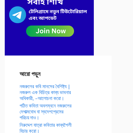
আরো পড়ুন
নজরুলের কবি মানসের বৈশিষ্ট্য |
নজরুল এক বিচিত্র কাব্য ভাবনার
অধিকারী, –আলোচনা করো।
পঠিত কবিতা অবলম্বনে নজরুলের
দেশাত্মবোধ বা স্বদেশপ্রেমের
পরিচয় দাও।
নিরুদ্দেশ যাত্রা কবিতার কাব্যশৈলী
বিচার করো।