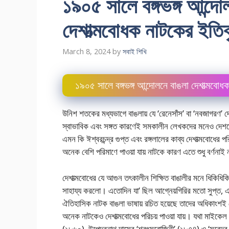
১৯০৫ সালে বঙ্গভঙ্গ আন্দ
দেশাত্মবােধক নাটকের ইতি
March 8, 2024
by
সবাই শিখি
১৯০৫ সালে বঙ্গভঙ্গ আন্দোলনে বাঙলা দেশাত্মবােধ
উনিশ শতকের মধ্যভাগে বাঙলায় যে ‘রেনেসাঁস’ বা ‘নবজাগরণ’ 
স্বাভাবিক এবং সঙ্গত কারণেই সমকালীন লেখকদের মনেও দেশপ্রে
এমন কি ঈশ্বরচন্দ্র গুপ্ত এবং রঙ্গলালের কাব্য দেশাত্মবােধের প
অনেক বেশি পরিমাণে পাওয়া যায় নাটকে কারণ এতে শুধু বর্ণনাই নয
দেশাত্মবােধের যে আগুন তৎকালীন শিক্ষিত বাঙালীর মনে ধিকিধি
সাহায্য করলাে। এতােদিন যা’ ছিল আগ্নেয়গিরির মতাে সুপ্ত,
ঐতিহাসিক নাটক বাঙলা ভাষায় রচিত হয়েছে তাদের অধিকাংশই দেশাত্
অনেক নাটকেও দেশাত্মবােধের পরিচয় পাওয়া যায়। যথা মাইকেল ম
(১৮৬০), উপেন্দ্রনাথ দাসের ‘শরৎসরােজিনী’ (১৮৭৪) ও ‘সুরেন্দ্র