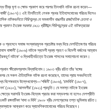
িরুদ্ধে তীব্র ঘৃণা ও ক্ষোভ প্রকাশ করে পরপর তিনখানি নাটক রচনা করেন—
 শিবাজী’ (১৯০৭)। এই তিনটিতেই লেখক প্রখর ইতিহাসবােধের পরিচয় দিলেও
সিক নাটকগুলিতে গিরিশচন্দ্র যে সমকালীন বাঙালীর রাজনৈতিক চেতনা ও
 প্রমাণ-ইংরেজ সরকার ১৯১১ খ্রীষ্টাব্দে গিরিশচন্দ্রের এই নাটকত্রয়ের
ক ও প্রহসনে সমাজ সংস্কারমূলক প্রচেষ্টার মধ্য দিয়ে দেশহিতৈষণার পরিচয়
াবাস বাঙ্গালী’ (১৯০৬) নাটকে স্বদেশী দ্রব্য গ্রহণ ও বিদেশী বর্জনের আহ্বান
হীরকচূর্ণ নাটকে’ ও দ্বিধাহীনচিত্তে ইংরেজ শাসনের সমালােচনা করেন।
ধান ক্ষীরােদপ্রসাদ বিদ্যাবিনােদ। ১৯০৩ খ্রীঃ রচিত তাঁর ‘বঙ্গের
ি অপর যে সকল ঐতিহাসিক নাটক রচনা করেছেন, তাদের প্রায় সবগুলিতেই
মধ্যে বিশেষভাবে উল্লেখযােগ্য—‘পদ্মিনী’ (১৯০৬), ‘চাদবিবি’ (১৯০৭),
লার মসনদ’ (১৯১০), ‘আলমগীর’ (১৯২১) প্রভৃতি। যে সমস্ত নাটকে ইংরেজ
ক্ষেত্রে সরাসরি ইংরেজ-বিদ্বেষ প্রচার করা সম্ভবপর না হলেও দেশপ্রীতি
একটি রঙ্গনাটিকা ‘দাদা ও দিদি’ ১৯০৮ খ্রীঃ দেশপ্রেমের তপ্ত ভূমিকায় রচিত।
বস্থাকে আক্রমণ করে স্বাদেশিকতাবােধের পরিচয় দিয়েছেন।