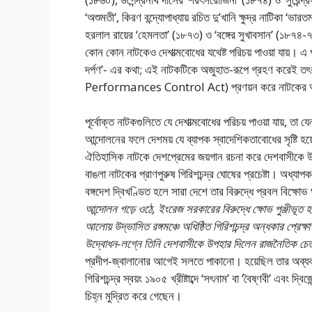
‘অশুমতী’, কিরণ বন্দ্যোপাধ্যায় রচিত দু’খানি ক্ষুদ্র নাটিকা
হরলাল রায়ের ‘হেমলতা’ (১৮৭৩) ও ‘বঙ্গের সুখাবসান’ (১৮৭৪-৭৫)
কোন কোন নাটকেও দেশাত্মবােধের যথেষ্ট পরিচয় পাওয়া যায়। এ প্
দর্পণ’- এর কথা; এই নাটকটিকে অজুহাত-রূপে গ্রহণ করেই ত
Performances Control Act) প্রণয়ন করে নাটকের অভিনয
পূর্বোক্ত নাটকগুলিতে যে দেশাত্মবােধের পরিচয় পাওয়া যায়, তা য
আন্দোলনের ফলে দেশময় যে ব্যাপক স্বাদেশিকতাবােধের সৃষ্টি হয়
ঐতিহাসিক নাটকে দেশপ্রেমের জয়গান রচনা করে দেশবাসীকে উদ
বাঙলা নাটকের প্রাণপুরুষ গিরিশচন্দ্র ঘােষের প্রচেষ্টা। অধ্যাপক পর
বঙ্গদেশ দ্বিখণ্ডিত হলে সারা দেশে তার বিরুদ্ধে প্রবল বিক্ষোভ
আন্দোলন গড়ে ওঠে, ইংরেজ সরকারের বিরুদ্ধে ক্ষোভ পুঞ্জীভূত হ
আলােয় উদ্ভাসিত রঙ্গমঞ্চে অধিষ্ঠিত গিরিশচন্দ্র অন্ধকার প্র
উদ্বোধন-লগ্নে তিনি দেশবাসীকে উপহার দিলেন রাজনৈতিক চেত
প্রদীপ-জ্বালানাের আগেই সলতে পাকানাে। হয়েছিল তার অব্যবহিত পূর
গিরিশচন্দ্র স্বয়ং ১৯০৫ খ্রীষ্টাব্দে ‘সৎনাম’ বা ‘বৈষ্ণবী’ এবং 
চিহ্ন মুদ্রিত করে গেছেন।