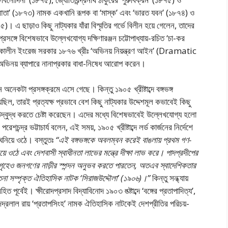
 ‘ভারতমাতা’ (১৮৭৩) নামক একখানি রূপক বা ‘মাস্ক’ এবং ‘ভারত যবন’ (১৮৭৪) ও
। এ ছাড়াও কিছু নাট্যকার যাঁরা বিস্মৃতির গর্ভে বিলীন হয়ে গেলেন, তাদের
রসঙ্গে বিশেষভাবে উল্লেখযােগ্য দক্ষিণারঞ্জন চট্টোপাধ্যায়-রচিত ‘চা-কর
ৎকালীন ইংরেজ সরকার ১৮৭৬ খ্রীঃ ‘অভিনয় নিয়ন্ত্রণ আইন’ (Dramatic
় ব্যাপারে নানাপ্রকার বাধা-নিষেধ আরােপ করেন।
েন অনেকটা প্রসঙ্গক্রমে এসে গেছে। কিন্তু ১৯০৫ খ্রীষ্টাব্দে বঙ্গভঙ্গ
েছিল, তারই প্রত্যক্ষ প্রভাবে বেশ কিছু নাট্যকার উদ্দেশমূল কভাবেই কিছু
্বুদ্ধ করতে চেষ্টা করেছেন। এদের মধ্যে বিশেষভাবেই উল্লেখযােগ্য হলাে
েশচন্দ্র ভট্টাচার্য বলেন, এই সময়, ১৯০৫ খ্রীষ্টাব্দে লর্ড কার্জনের নির্দেশে
 ঘনিয়ে ওঠে। বস্তুতঃ
“এই বঙ্গভঙ্গকে অবলম্বন করেই বাঙলায় প্রথম গণ-
য়ে ওঠে এবং দেশবাসী স্বাধীনতা লাভের মন্ত্রে দীক্ষা লাভ করে। পাদপ্রদীপের
েক্ষাগৃহেও জনগণের নাড়ীর স্পন্দন অনুভব করতে পারতেন, অতএব স্বাদেশিকতার
না সম্পৃক্ত ঐতিহাসিক নাটক ‘সিরাজউদ্দৌলা’ (১৯০৬)।”
কিন্তু সন্ধ্যায়
্বেই। ক্ষীরােদপ্রসাদ বিদ্যাবিনােদ ১৯০৩ শ্ত্ষ্টাব্দে ‘বঙ্গের প্রতাপাদিত্য’,
দ্বিজেন্দ্রলাল রায় ‘প্রতাপসিংহ’ নামক ঐতিহাসিক নাটকেই দেশপ্রীতির পরিচয়-