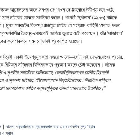
্গভঙ্গ আন্দোলনের কালে সমগ্র দেশ যখন দেশাত্মবােধে উদ্দীপ্ত হয়ে ওঠে,
সঙ্গে নাটকের ভাবকে সমন্বিত করেন। পরবর্তী ‘দুর্গাদাস’ (১৯০৬) নাটকে
। মুঘল সম্রাটের বিরুদ্ধে রাজপুত জাতির যে সংগ্রাম-কাহিনী ‘মেবার-পতন’
ল স্বদেশবাসীর চৈতন্য-বােধকেই জাগিয়ে তুলতে চেষ্টা করেছেন। তাঁর ‘সাজাহান’
য়কের কথােপকথনে সমমনােভাবই প্রকাশিত হয়েছে।
 সর্বত্রই একটা উদ্দেশ্যমূলকতা নজরে আসে—সেটা এই দেশাত্মবােধের প্রচার,
ে বিভিন্ন নাট্যকার বিভিন্নভাবে প্রকাশ করতে চেষ্টা করেছেন। জনৈক
ূতি ও সৃগভীর সামাজিক অভিজ্ঞতায়, জ্যোতিরিন্দ্রনাথের জাতীয় হিতবাদী
ম ও স্বদেশ মহিমায়, ক্ষীরােদপ্রসাদ বিদ্যাবিনােদের পৌরাণিক শক্তির
রেমরূপ মানবতাবাদে জাতির বন্ধনমুক্তির বাসনা সমানভাবে উচ্চারিত।”
| বাঙলা নাট্যসাহিত্যে দ্বিজেন্দ্রলাল রায়-এর রচনাবলীর মূল্য বিচার
ন ও স্থান