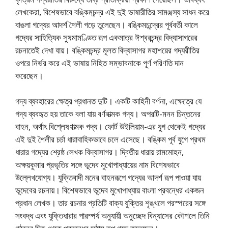
লেখকেরা, বিশেষভাবে বঙ্কিমচন্দ্র এই দুই ভাষারীতির সামঞ্জস্য সাধন করে
বাঙলা গদ্যের আদর্শ শৈলী গড়ে তুলেছেন। বঙ্কিমচন্দ্রের পূর্ববর্তী কালে
গদ্যের সাহিত্যিক সুষমামণ্ডিত রূপ একমাত্র ঈশ্বরচন্দ্র বিদ্যাসাগরের
রচনাতেই দেখা যায়। বঙ্কিমচন্দ্র মূলত বিদ্যাসাগর মহাশয়ের গদ্যরীতির
ওপরে নির্ভর করে এই ভাষায় নিহিত সম্ভাবনাকে পূর্ণ পরিণতি দান
করেছেন।
গদ্য ব্যবহারের ক্ষেত্র প্রধানত দুটি। একটি কাহিনী বর্ণনা, এক্ষেত্রে যে
গদ্য ব্যবহৃত হয় তাকে বলা যায় বর্ণনাত্মক গদ্য। অপরটি-মনন চিন্তনের
বাহন, অর্থাৎ বিশ্লেষণাত্মক গদ্য। ফোর্ট উইলিয়াম-এর যুগ থেকেই গদ্যের
এই দুই শৈলীর চর্চা ধারাবাহিকভাবে চলে এসেছে। বঙ্কিম পূর্ব যুগে প্রথম
ধারার গদ্যের শ্রেষ্ঠ লেখক বিদ্যাসাগর। দ্বিতীয় ধারায় রামমােহন,
অক্ষয়কুমার প্রভৃতির সঙ্গে ভূদেব মুখােপাধ্যায়ের নাম বিশেষভাবে
উল্লেখযোগ্য। যুক্তিবাদী মনের বাহনরূপে গদ্যের আদর্শ রূপ পাওয়া যায়
ভূদেবের রচনায়। বিশেষভাবে ভূদেব মুখােপাধ্যায় বাংলা প্রবন্ধের একজন
প্রধান লেখক। তার রচনার প্রতিটি বাক্য যুক্তির শৃঙ্খলে পরস্পরের সঙ্গে
সংবদ্ধ এবং যুক্তিধারার পারম্পর্য অনুযায়ী অনুচ্ছেদ বিন্যাসের কৌশলে তিনি