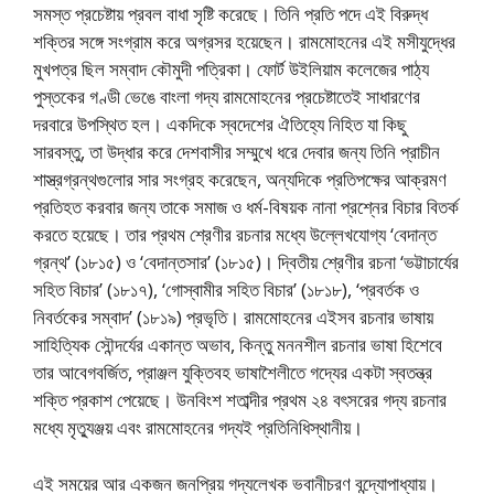
সমস্ত প্রচেষ্টায় প্রবল বাধা সৃষ্টি করেছে। তিনি প্রতি পদে এই বিরুদ্ধ
শক্তির সঙ্গে সংগ্রাম করে অগ্রসর হয়েছেন। রামমােহনের এই মসীযুদ্ধের
মুখপত্র ছিল সম্বাদ কৌমুদী পত্রিকা। ফোর্ট উইলিয়াম কলেজের পাঠ্য
পুস্তকের গণ্ডী ভেঙে বাংলা গদ্য রামমােহনের প্রচেষ্টাতেই সাধারণের
দরবারে উপস্থিত হল। একদিকে স্বদেশের ঐতিহ্যে নিহিত যা কিছু
সারবস্তু, তা উদ্ধার করে দেশবাসীর সম্মুখে ধরে দেবার জন্য তিনি প্রাচীন
শাস্ত্রগ্রন্থগুলাের সার সংগ্রহ করেছেন, অন্যদিকে প্রতিপক্ষের আক্রমণ
প্রতিহত করবার জন্য তাকে সমাজ ও ধর্ম-বিষয়ক নানা প্রশ্নের বিচার বিতর্ক
করতে হয়েছে। তার প্রথম শ্রেণীর রচনার মধ্যে উল্লেখযােগ্য ‘বেদান্ত
গ্রন্থ’ (১৮১৫) ও ‘বেদান্তসার’ (১৮১৫)। দ্বিতীয় শ্রেণীর রচনা ‘ভট্টাচার্যের
সহিত বিচার’ (১৮১৭), ‘গােস্বামীর সহিত বিচার’ (১৮১৮), ‘প্রবর্তক ও
নিবর্তকের সম্বাদ’ (১৮১৯) প্রভৃতি। রামমােহনের এইসব রচনার ভাষায়
সাহিত্যিক সৌন্দর্যের একান্ত অভাব, কিন্তু মননশীল রচনার ভাষা হিশেবে
তার আবেগবর্জিত, প্রাঞ্জল যুক্তিবহ ভাষাশৈলীতে গদ্যের একটা স্বতন্ত্র
শক্তি প্রকাশ পেয়েছে। উনবিংশ শতাব্দীর প্রথম ২৪ বৎসরের গদ্য রচনার
মধ্যে মৃত্যুঞ্জয় এবং রামমােহনের গদ্যই প্রতিনিধিস্থানীয়।
এই সময়ের আর একজন জনপ্রিয় গদ্যলেখক ভবানীচরণ বন্দ্যোপাধ্যায়।