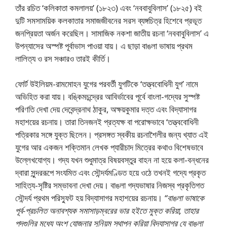
তাঁর রচিত ‘কলিকাতা কমলালয়’ (১৮২৩) এবং ‘নববাবুবিলাস’ (১৮২৫) বই
দুটি সমসাময়িক কলকাতার সমাজজীবনের সরস ব্যঙ্গচিত্র হিশেবে প্রভূত
জনপ্রিয়তা অর্জন করেছিল। সামাজিক নকশা জাতীয় রচনা ‘নববাবুবিলাস’ এ
উপন্যাসের অস্পষ্ট পূর্বাভাস পাওয়া যায়। এ ছাড়া বাঙলা ভাষায় প্রথম
লালিত্য ও রস সঞ্চারও তারই কীর্তি।
ফোর্ট উইলিয়ম-রামমােহন যুগের পরবর্তী যুগটিকে ‘তত্ত্ববােধিনী যুগ’ নামে
অভিহিত করা যায়। বঙ্কিমচন্দ্রের আবির্ভাবের পূর্বে বাংলা-গদ্যের সুস্পষ্ট
পরিণতি দেখা দেয় দেবেন্দ্রনাথ ঠাকুর, অক্ষয়কুমার দত্ত এবং বিদ্যাসাগর
মহাশয়ের রচনায়। তারা তিনজনই প্রত্যক্ষ বা পরােক্ষভাবে ‘তত্ত্ববােধিনী
পত্রিকার সঙ্গে যুক্ত ছিলেন। প্রসঙ্গত স্বকীয় রচনাশৈলীর জন্য খ্যাত এই
যুগের আর একজন শক্তিমান লেখক প্যারীচাদ মিত্রের কথাও বিশেষভাবে
উল্লেখযােগ্য। গদ্য যখন শুধুমাত্র বিষয়বস্তুর বাহন না হয়ে কলা-বন্ধনের
দ্বারা সুন্দররূপে সংযমিত এবং সৌন্দর্যমণ্ডিত হয়ে ওঠে তখনই গদ্যে প্রকৃত
সাহিত্য-সৃষ্টির সম্ভাবনা দেখা দেয়। বাঙলা গদ্যভাষার নিজস্ব প্রকৃতিগত
সৌন্দর্য প্রথম পরিস্ফুট হয় বিদ্যাসাগর মহাশয়ের রচনায়।
“বাঙলা ভাষাকে
পূর্ব-প্রচলিত অনাবশ্যক সমাসাড়ম্বরের ভার হইতে মুক্ত করিয়া, তাহার
পদগুলির মধ্যে অংশ যােজনার সুনিয়ম স্থাপন করিয়া বিদ্যাসাগর যে বাঙলা