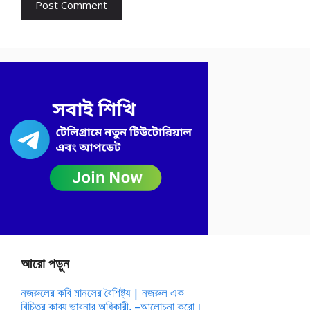
আরো পড়ুন
নজরুলের কবি মানসের বৈশিষ্ট্য | নজরুল এক
বিচিত্র কাব্য ভাবনার অধিকারী, –আলোচনা করো।