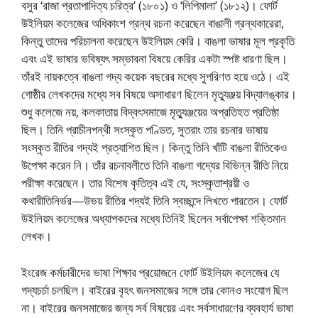
বসুর ‘রাজা প্রতাপাদিত্য চরিত্র’ (১৮০১) ও ‘লিপিমালা’ (১৮১২)। ফোর্ট
উইলিয়ম কলেজের অধিকাংশ গ্রন্থ রচনা করেছেন বাঙালী গ্রন্থকারেরা,
কিন্তু তাদের পরিচালনা করেছেন উইলিয়ম কেরি। বাঙলা ভাষার মূল প্রকৃতি
এবং এই ভাষার ভবিষ্যৎ সম্ভাবনা বিষয়ে কেরির একটা স্পষ্ট ধারণা ছিল।
তাঁরই নায়কত্বে বাঙলা গদ্য কয়েক বছরের মধ্যে সুপরিণত হয়ে ওঠে। এই
গােষ্ঠীর লেখকদের মধ্যে সব বিষয়ে অসাধারণ ছিলেন মৃত্যুঞ্জয় বিদ্যালঙ্কার।
শুধু কলেজে নয়, কলকাতায় বিদ্বৎসমাজে মৃত্যুঞ্জয়ের অপ্রতিহত প্রতিষ্ঠা
ছিল। তিনি প্রাচীনপন্থী সংস্কৃত পণ্ডিত, সুতরাং তার রচনার ভাষায়
সংস্কৃত রীতির গদ্যই প্রত্যাশিত ছিল। কিন্তু তিনি খাঁটি বাঙলা রীতিকেও
উপেক্ষা করেন নি। তাঁর রচনাবলীতে তিনি বাঙলা গদ্যের বিভিন্ন রীতি নিয়ে
পরীক্ষা করেছেন। তার বিশেষ কৃতিত্ব এই যে, সংস্কৃতাশ্রয়ী ও
কথারীতিনির্ভর—উভয় রীতির গদ্যই তিনি স্বচ্ছন্দে লিখতে পারতেন। ফোর্ট
উইলিয়ম কলেজের অধ্যাপকদের মধ্যে তিনিই ছিলেন সর্বাপেক্ষা শক্তিমান
লেখক।
ইংরেজ কর্মচারীদের ভাষা শিক্ষার প্রয়ােজনে ফোর্ট উইলিয়ম কলেজের যে
গদ্যচর্চা চলছিল। বাইরের বৃহৎ জনসমাজের সঙ্গে তার কোনও সংযােগ ছিল
না। বাইরের জনসমাজের জন্য সর্ব বিষয়ের এবং সর্বসাধারণের ব্যবহার্য ভাষা