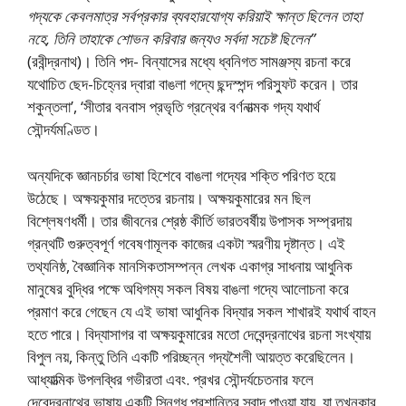
গদ্যকে কেবলমাত্র সর্বপ্রকার ব্যবহারযোগ্য করিয়াই ক্ষান্ত ছিলেন তাহা
নহে, তিনি তাহাকে শােভন করিবার জন্যও সর্বদা সচেষ্ট ছিলেন”
(রবীন্দ্রনাথ)। তিনি পদ- বিন্যাসের মধ্যে ধ্বনিগত সামঞ্জস্য রচনা করে
যথােচিত ছেদ-চিহ্নের দ্বারা বাঙলা গদ্যে ছন্দস্পন্দ পরিস্ফুট করেন। তার
শকুন্তলা’, ‘সীতার বনবাস প্রভৃতি গ্রন্থের বর্ণনাত্মক গদ্য যথার্থ
সৌন্দর্যমণ্ডিত।
অন্যদিকে জ্ঞানচর্চার ভাষা হিশেবে বাঙলা গদ্যের শক্তি পরিণত হয়ে
উঠেছে। অক্ষয়কুমার দত্তের রচনায়। অক্ষয়কুমারের মন ছিল
বিশ্লেষণধর্মী। তার জীবনের শ্রেষ্ঠ কীর্তি ভারতবর্ষীয় উপাসক সম্প্রদায়
গ্রন্থটি গুরুত্বপূর্ণ গবেষণামূলক কাজের একটা স্মরণীয় দৃষ্টান্ত। এই
তথ্যনিষ্ঠ, বৈজ্ঞানিক মানসিকতাসম্পন্ন লেখক একাগ্র সাধনায় আধুনিক
মানুষের বুদ্ধির পক্ষে অধিগম্য সকল বিষয় বাঙলা গদ্যে আলােচনা করে
প্রমাণ করে গেছেন যে এই ভাষা আধুনিক বিদ্যার সকল শাখারই যথার্থ বাহন
হতে পারে। বিদ্যাসাগর বা অক্ষয়কুমারের মতাে দেবেন্দ্রনাথের রচনা সংখ্যায়
বিপুল নয়, কিন্তু তিনি একটি পরিচ্ছন্ন গদ্যশৈলী আয়ত্ত করেছিলেন।
আধ্যাত্মিক উপলব্ধির গভীরতা এবং. প্রখর সৌন্দর্যচেতনার ফলে
দেবেন্দ্রনাথের ভাষায় একটি স্নিগ্ধ প্রশান্তির স্বাদ পাওয়া যায়, যা তখনকার