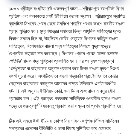
১৮০০ খ্রীষ্টাব্দে সংঘটিত দুটি গুরুত্বপূর্ণ ঘটনা—শ্রীরামপুরে ব্যাপটিস্ট মিশন
প্রতিষ্ঠা এবং কলকাতায় ফোর্ট উইলিয়ম কলেজ স্থাপন। শ্রীরামপুরে স্থাপিত
ব্যাপটিস্ট মিশনের প্রেস থেকে উনবিংশ শতাব্দীর প্রথম অংশে যাবতীয় বাঙলা
গ্রন্থ মুদ্রিত হয়। মুদ্রণযন্ত্রের সহায়তা ভিন্ন আধুনিক সাহিত্যের দ্রুত
বিকাশ সম্ভব ছিল না, উইলিয়ম কেরির নেতৃত্বে মিশনের কর্মিবৃন্দ বাঙলা
সাহিত্যের, বিশেষভাবে বাঙলা গদ্য সাহিত্যের বিকাশে মুদ্রণযন্ত্রের
বৈপ্লবিক সহায়তা দান করেছেন। মিশনের প্রেসে প্রথম
‘মঙ্গল সমাচার
মাতিউর’
নামক গদ্য পুস্তিকা প্রকাশিত হয়। এর পর বৃহৎ গদ্যগ্রন্থ
‘ধর্মপুস্তক’
বা বাইবেলের অনুবাদ প্রকাশ করে মিশন বাঙলা মুদ্রণ শিল্পের
যথার্থ সূচনা করে। সংগঠিতভাবে বাঙলা গদ্যচর্চার প্রচেষ্টা হিসাবে কেরির
নেতৃত্বে বাইবেলের বঙ্গানুবাদ আমাদের গদ্যের ইতিহাসে একটা স্মরণীয়
ঘটনা। এই অনুবাদ ইউলিয়ম কেরি, জন টমাস এবং রামরাম বসুর যৌথ
প্রচেষ্টার ফল। এই গ্রন্থের গদ্যভাষা সাহিত্যিক গুণবর্জিত হলেও বাঙলা
গদ্যে যে গুরুত্বপূর্ণ বিষয়বস্তু প্রকাশ করা সম্ভব তা প্রথম প্রমাণিত হয়।
ঠিক এই সময়ে ইস্ট ইণ্ডিয়া কোম্পানির শাসন-কর্তৃপক্ষ সিভিল সার্ভিসের
সদস্যদের এদেশের রীতিনীতি ও ভাষা বিষয়ে সুশিক্ষিত করে তােলবার