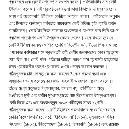
প্রয়ােজনে এক কেন্দ্রীয় প্রতিষ্ঠান স্থাপন করেন। প্রতিষ্ঠানটির নাম ফোর্ট
ইউলিয়ম কলেজ। এই প্রতিষ্ঠানের বাঙলা ভাষা বিভাগের দায়িত্ব গ্রহণের
জন্য লর্ড ওয়েলেসলি উইলিয়ম কেরিকে আহ্বান জানান। বাইবেলের অনুবাদ
এবং মিশনের অন্যান্য কর্মধারার নায়করূপে কেরি ইতিমধ্যেই খ্যাতি অর্জন
করেছিলেন। ফোর্ট উইলিয়ম কলেজে অধ্যক্ষরূপে যােগদান করে তিনি আপন
প্রতিভা প্রয়ােগের একটি উপযুক্ত ক্ষেত্র পেলেন। মনে রাখতে হবে যে
ফোর্ট ইউলিয়ম কলেজ স্থাপিত হয়েছিল বিদেশীয় কর্মচারীদের শিক্ষার জন্য;
এখানকার কর্মধারার সঙ্গে স্বভাবতই তাই দেশীয় জনসমাজের কোন প্রত্যক্ষ
যােগ ছিল না। কেরি পঠন- পাঠনের দায়িত্ব গ্রহণ করে প্রথমেই ছাত্রদের
জন্য প্রয়ােজনীয় গ্রন্থ প্রণয়নের ওপরে গুরুত্ব আরােপ করলেন।
পাঠ্যপুস্তক চাই, কিন্তু কে রচনা করবেন ? কেরি গ্রন্থ রচনা এবং
অধ্যাপনার জন্য কলেজে কয়েকজন সহকারী অধ্যাপক নিয়ােগ করলেন।
তাঁদের মধ্যে মৃত্যুঞ্জয় বিদ্যালঙ্কার, রামরাম বসু, তারিণীচরণ মিত্র,
চণ্ডীচরণ মুন্সী এবং রাজীব মুখােপাধ্যায়ের নাম বিশেষভাবে উল্লেখযােগ্য।
কেরি নিজে এবং এই অধ্যাপকবৃন্দ ১৮১৫ খ্রীষ্টাব্দের মধ্যে ১২খানি
পাঠ্যপুস্তক রচনা করেন। ফোর্ট উইলিয়ম গ্রন্থমালার মধ্যে বিশেষভাবে
কেরির ‘কথােপকথন’ (১৮০১), ‘ইতিহাসমালা’ (১৮১২), মৃত্যুঞ্জয়ের ‘বক্রিশ
সিংহাসন’ (১৮০২), ‘হিতােপদেশ’ (১৮০৮), ‘রাজাবলি’ (১৮০৮) এবং রামরাম