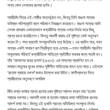
অন্য কোন লেখকের রচনায় দুর্লভ।
প্যারীচাঁদ মিত্র এই গােষ্ঠীর অন্তর্ভুক্ত নন, কিন্তু তিনি বাঙলা গদ্যের
ভবিষ্যৎ গতিপ্রকৃতি বহুল পরিমাণে নিয়ন্ত্রণ করেছেন। বাঙলা গদ্যের আদি
লেখক রামরাম একান্তভাবে কথ্যরীতির গদ্যের ওপরে নির্ভর করে কিছু
গ্রন্থ রচনা করেছিলেন। কিন্তু পরবর্তী ধারায় এই দৃষ্টান্ত কেউ অনুসরণ
করেন নি। গদ্য ক্রমেই সংস্কৃতনির্ভর হয়ে উঠেছে। এর বহুদিন পরে, যখন
গদ্যের একটা সাধারণ রূপ স্থিরীকৃত হয়ে এসেছে—তখন প্যারীচাঁদ প্রচলিত
সাধুভাষার পরিবর্তে কথ্যরীতিকে সাহিত্যে প্রতিষ্ঠিত করবার জন্য সচেষ্ট হন।
তাঁর
‘আলালের ঘরের দুলাল’
(১৮৫৮)- এর সাফল্যে প্রমাণিত হল যে
সাধারণ মানুষের মুখের ভাষাও সৃষ্টিশীল সাহিত্যের বাহন হতে পারে। এইসঙ্গে
‘হুতােম প্যাচার নকশা’
কথাও উল্লেখ করা উচিত। কালীপ্রসন্ন সিংহ
প্যারীচাদের অনুসরণে অপরিমা
র্জিত কথ্য-ভাষায় গ্রন্থ রচনার চরম দৃষ্টান্ত স্থাপন করেন তার ‘হতােম
প্যাচার নকশায়। আলালী ভাষা বা হুতােম প্যাচার ভাষা সাহিত্যিক রচনার
আদর্শ ভাষা নয়। কিন্তু এই দুখানি গ্রন্থে অতিরিক্ত সংস্কৃত-নির্ভর
কৃত্রিম গদ্যরীতির বিরুদ্ধে তীব্র প্রতিক্রিয়া প্রকাশ পেয়েছিল। ভবিষ্যৎ