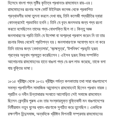
হিসেবে বাংলা গদ্য সৃষ্টির কৃতিত্ব প্রধানতঃ রামমােহন রায়-এর।
রামমােহনের রচনার সঙ্গে ফোর্ট উইলিয়ম কলেজ থেকে প্রকাশিত
গ্রন্থাবলীর ভাষা তুলনা করলে দেখা যায়, তিনি কলেজী গদ্যরীতির দ্বারা
কোনক্রমেই প্রভাবিত হননি। তিনি যে বৃহৎ জনসভার জন্য গদ্য রচনা
করতে বসেছিলেন তাদের গদ্য-বােধশক্তি ছিল না। কিন্তু অজ্ঞ
জনসাধারণের প্রতি তিনি যে উপেক্ষা বা অশ্রদ্ধা প্রকাশ করেন নি তা তার
রচনার বিষয় থেকেই প্রতিপন্ন হয়। জনসাধারণকে অযােগ্য মনে না করে
তিনি তাদের জন্য ‘বেদান্তসার’, ‘ব্রহ্মসূত্র’, ‘উপনিষৎ’ প্রভৃতি দুরূহ
গ্রন্থের অনুবাদ প্রস্তুত করেছিলেন। এইসব দুরূহ বিষয় সম্পর্কিত
আলােচনায় রামমােহনের হাতে বাঙলা গদ্য যে-রূপ লাভ করেছে, তাকে বলা
যায় যুক্তির ভাষা।
১৮১৫ খ্রীষ্টাব্দ থেকে ১৮৩১ খ্রীষ্টাব্দ পর্যন্ত কলকাতায় তথা সারা বাঙলাদেশে
সমস্ত প্রগতিশীল সামাজিক আন্দোলনে রামমােহনই ছিলেন প্রধান নায়ক।
প্রাচীন ও নবীন চিন্তাধারার সংঘাতে আলােড়িত সেই সমাজে রামমােহন
ছিলেন কেন্দ্রীয় পুরুষ এবং তার সংস্কারমুক্ত যুক্তিবাদী মন বাঙলাদেশের
নির্মীয়মান নতুন যুগের ধ্যান-ধারণাকে সুগঠিত করে তুলেছিল। একদিকে
রক্ষণশীল হিন্দুসমাজ, অন্যদিকে খ্রীষ্টান মিশনারী সম্প্রদায় রামমােহনের