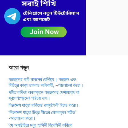
আরো পড়ুন
নজরুলের কবি মানসের বৈশিষ্ট্য | নজরুল এক
বিচিত্র কাব্য ভাবনার অধিকারী, –আলোচনা করো।
পঠিত কবিতা অবলম্বনে নজরুলের দেশাত্মবোধ বা
স্বদেশপ্রেমের পরিচয় দাও।
নিরুদ্দেশ যাত্রা কবিতার কাব্যশৈলী বিচার করো।
‘নিরুদ্দেশ যাত্রা চিত্র গীতের মেলবন্ধন গঠিত’
-আলোচনা করো।
‘ষে অপরিচিতা মধুর হাসিনী বিদেশিনী কবিকে