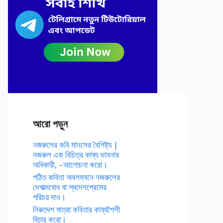
আরো পড়ুন
নজরুলের কবি মানসের বৈশিষ্ট্য |
নজরুল এক বিচিত্র কাব্য ভাবনার
অধিকারী, –আলোচনা করো।
পঠিত কবিতা অবলম্বনে নজরুলের
দেশাত্মবোধ বা স্বদেশপ্রেমের
পরিচয় দাও।
নিরুদ্দেশ যাত্রা কবিতার কাব্যশৈলী
বিচার করো।