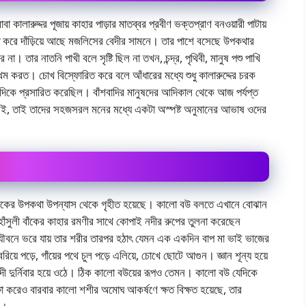
 কালারুদ্দর পূজায় কাহার পাড়ার মাতব্বর প্রবীণ ভক্তপ্রাণ বনওয়ারী পাটায়
ড়হাত করে দাঁড়িয়ে আছে মজলিসের বেদীর সামনে। তার পাশে বসেছে উপকথার
া। তার নাতনি পাখী বলে সৃষ্টি ছিল না তখন, চন্দ্র, পৃথিবী, মানুষ পশু পাখি
থম করত। চোখ বিস্ফোরিত করে বলে আঁধারের মধ্যে শুধু কালারুদ্দের চরক
র দিকে প্রসারিত করেছিল। বাঁশবাদির মানুষদের আদিকাল থেকে আজ পর্যপ্ত
জননেই, তাই তাদের সহজসরল মনের মধ্যে একটা অস্পষ্ট অনুমানের আভাষ ওদের
ুলী বাঁকের উপকথা উপন্যাস থেকে গৃহীত হয়েছে। কালাে বউ বলতে এখানে বােঝান
 হাঁসুলী বাঁকের কাহার রমণীর সাথে কোপাই নদীর রুপের তুলনা করেছেন
যৌবনে ভরে যায় তার শরীর তারপর হঠাৎ যেমন এক একদিন বাপ মা ভাই ভাজের
িয়ে পড়ে, গাঁয়ের পথে চুল পড়ে এলিয়ে, চোখে ছােটে আগুন। জ্ঞান শূন্য হয়ে
দী দুর্নিবার হয়ে ওঠে। ঠিক কালাে বউয়ের রূপও তেমন। কালাে বউ যেদিকে
ষা করেও বারবার কালাে শশীর অমােঘ আকর্ষণে ক্ষত বিক্ষত হয়েছে, তার