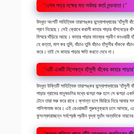
“এসব পত্র দক্ষের মত সর্বময় কর্তা দন্ডদাতা।”
উদ্ধৃত অংশটি সাহিত্যিক তারাশঙ্কর বন্দ্যোপাধ্যায়ের ‘হাঁসুলী
প্রাণ নিয়েছে। সেই ক্রোধে করালী কাহার পাড়ার বাঁশবেড়ের বা
বিস্ময়ে দাঁড়িয়ে আছে। কাহার পাড়ার মাতব্বর প্রবীণ বনওয়ারী 
হে কত্তা, মাপ কর তুমি, বাঁচাও তুমি বাঁচাও হাঁসুলীর বাঁককে বাঁচ
করে। তাই সে কাহার পাড়ার ক্ষতি করতে দেবে না।
“এটি একটি বিশেষত্ব হাঁসুলী বাঁকের কাহার পাড়ার
উদ্ধৃত উক্তিটি সাহিত্যিক তারাশঙ্কর বন্দ্যোপাধ্যায়ের ‘হাঁসুল
পাড়ার গ্রামের মানুষগুলির মধ্যে ঝগড়া শুরু হলে সে ঝগড়া 
টেনে তারা শুরু করে রাখে। ক্লান্ত হলে জিরিয়ে নিয়ে আবার সময
গালিগালাজ করে। এই রেওয়াজটি পুরুষনুক্রমে চলে আসছে, এক
কুসংস্কারাচ্ছন্ন সর্বশ্রেষ্ঠ প্রবীন বৃদ্ধা সুচাঁদ অন্যদিকে নায়নে
“মন্থর গতিতে পায়ে হাঁটা আলপথে পদাতিকের জ