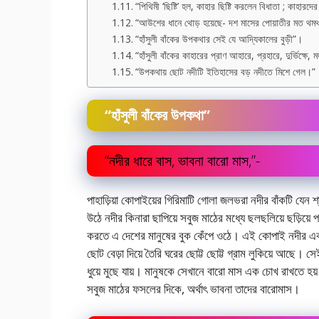
“পিথিমী ‘ছিষ্টি’ হল, কাহার ছিষ্টি করলেন বিধাতা ; কাহারদ
“আউশের ধানে থােড় হয়েছে- দশ মাসের পােয়াতীর মত 
“হাঁসুলী বাঁকের উপকথার সেই যে আদ্যিকালের বুড়ী”।
“হাঁসুলী বাঁকের কাহারের প্রাণ আহারে, প্রহারে, দুর্ভিক্ষে,
“উপকথায় ছােট নদীটি ইতিহাসের বড় নদীতে মিশে গেল।”
“হাঁসুলী বাঁকের উপকথা”
“নদীর ধারে বাস, ভাবনা বারাে মাস,”-
পাহাড়িয়া কোপাইয়ের গিরিমাটি গােলা জলভরা নদীর বাঁকটি যেন শ
উঠে নদীর কিনারা ছাপিয়ে সবুজ মাঠের মধ্যে ছলছলিয়ে ছড়িয়ে 
করতে এ দেশের মানুষের বুক কেঁপে ওঠে। এই কোপাই নদীর একটি ব
ছোট বেড়া দিয়ে তৈরি ঘরের ছােট্ট ছােট্ট গ্রাম লুকিয়ে আছে।
ধুয়ে মুছে যায়। মানুষকে সেখানে বারাে মাস এক চোখ রাখতে
সবুজ মাঠের ফসলের দিকে, অর্থাৎ ভাবনা তাদের বারােমাস।