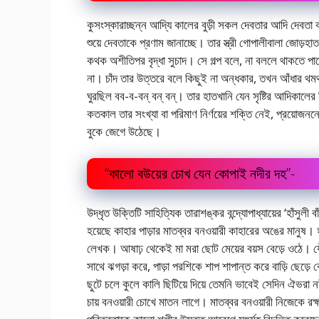
কুসংস্কারাচ্ছন্ন আদ্যি কালের বুড়ী সকল দেবতার আদি দেবতা বাবা
শুয়ে দেবতাকে প্রণাম জানাচ্ছে। তার স্ত্রী গােপালীবালা জো
কথক অশীতিপর বৃদ্ধা সুচাদ। সে গল্প বলে, না বললে থাকতে পারে ন
না। চাঁদ তার উত্তরে বলে কিছুই না অন্ধকার, তখন আঁধার থম
ঘুরছিল বব-ব-বন্ বন্ বন্। তার হাতখানি যেন সৃষ্টির আদিকালে
কতকাল তার সংখ্যা বা পরিমাণ নির্ণয়ের শক্তি নেই, প্রয়াে
বুকে জেগে উঠেছে।
“কালাে বউয়ের চোখ যেন কোপাই নদীর দহ”-
উদ্ধৃত উক্তিটি সাহিত্যিক তারাশঙ্কর বন্দ্যোপাধ্যায়ের ‘হাঁস
হয়েছে কাহার পাড়ার মাতব্বর বনওয়ারী কাহারের অঙের মানুষ।
লেখক। আষাঢ় থেকেই মা মরা ছােট মেয়ের বয়স বেড়ে ওঠে। 
সাথে ঝগড়া করে, পাড়া পরশিকে শাপ শাপান্ত করে বাড়ি ছেড়ে বের
ছুটে চলে কুলে কালি ছিটিয়ে দিয়ে তেমনি ভাবেই সেদিন ঐভরা ন
চায় বনওয়ারী চোখে মাতন লাগে। মাতব্বর বনওয়ারী নিজেকে রক্