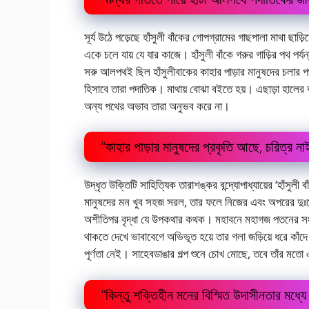
সূর্য উঠে পড়েছে হাঁসুলী বাঁকের গোপগ্রামের গাছপালা মাথা ছা
একে চলে যায় যে যার কাজে। হাঁসুলী বাঁকে গরুর গাড়ির পথ পর
সরু আলপথই ছিল হাঁসুলীবাকের কাহার পাড়ার মানুষদের চলার পথ
হিসাবে তারা পদাতিক। মাথায় বােঝা বইতে হয়। এছাড়া হালের 
অন্য পথের অভাব তারা অনুভব করে না।
“কাহার পাড়ার মানুষদের প্রকৃতি আছে, চরিত্র ন
উদ্ধৃত উক্তিটি সাহিত্যিক তারাশঙ্কর বন্দ্যোপাধ্যায়ের ‘হাঁসুল
মানুষদের মন খুব সহজ সরল, তার ফলে নিজের এবং অপরের দুঃখে 
অশীতিপর বৃদ্ধা যে উপকথার কথক। মহাবনে মহাগজ পতনের সংব
থাকতে দেখে ভাবাবেগে অভিভূত হয়ে তার গলা জড়িয়ে ধরে কাঁ
পূর্ণতা নেই। সাহেবডাঙার গল্প শুনে চোখ মােছে, তবে তাঁর মত
“কিন্তু শক্তিহীন মনের বিস্মিত উদাসীনতার মধ্