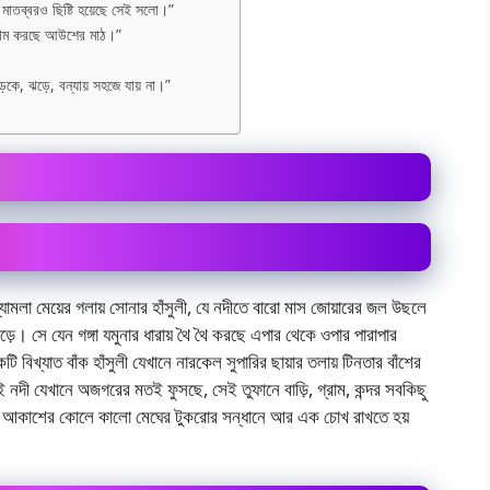
ের মাতব্বরও ছিষ্টি হয়েছে সেই সলো।”
থমথম করছে আউশের মাঠ।”
 মড়কে, ঝড়ে, বন্যায় সহজে যায় না।”
্যামলা মেয়ের গলায় সােনার হাঁসুলী, যে নদীতে বারাে মাস জোয়ারের জল উছলে
পড়ে। সে যেন গঙ্গা যমুনার ধারায় থৈ থৈ করছে এপার থেকে ওপার পারাপার
িখ্যাত বাঁক হাঁসুলী যেখানে নারকেল সুপারির ছায়ার তলায় টিনতার বাঁশের
 সেই নদী যেখানে অজগরের মতই ফুসছে, সেই তুফানে বাড়ি, গ্রাম, কন্দর সবকিছু
 হয় আকাশের কোলে কালাে মেঘের টুকরাের সন্ধানে আর এক চোখ রাখতে হয়