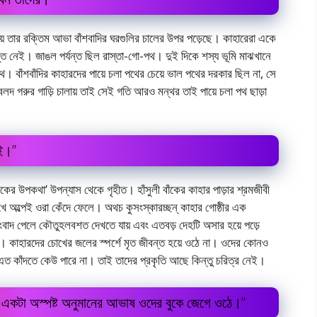
ড়িয়ে তার রক্তিম আভা বাঁশবাদির ঘরগুলির চালের উপর পড়েছে। কাহারেরা একে
্যন্ত নেই। জাঙল পর্যন্ত ছিল রাস্তা-গাে-পথ। দুই দিকে শস্য ভূমি মাঝখানে
। বাঁশবাঁদির কাহারদের পায়ে চলা পথের চেয়ে ভাল পথের দরকার ছিল না, সে
বলদ গরুর গাড়ি চালায় তাই সেই গতি আরও মন্থর তাই পায়ে চলা পথ ছাড়া
াই।”
ী বাঁকের উপকথা’ উপন্যাস থেকে গৃহীত। হাঁসুলী বাঁকের কাহার পাড়ার শ্রমজীবী
অল্পেই ওরা কেঁদে ফেলে। অথচ কুসংস্কারচ্ছন্ কাহার গােষ্ঠীর এক
াদ পেলে কৌতুহলবশত দেখতে যায় এবং এতবড় দেহটি অসার হয়ে পড়ে
দে। কাহারদের চোখের জলের স্পর্শে মৃত জীবন্ত হয়ে ওঠে না। ওদের কোনও
াে এত কাঁদতে কেউ পারে না। তাই তাদের প্রকৃতি আছে কিন্তু চরিত্র নেই।
যে একটা অস্পষ্ট অনুমানের আভাষ ওদের বুকে জেগে ওঠে।”