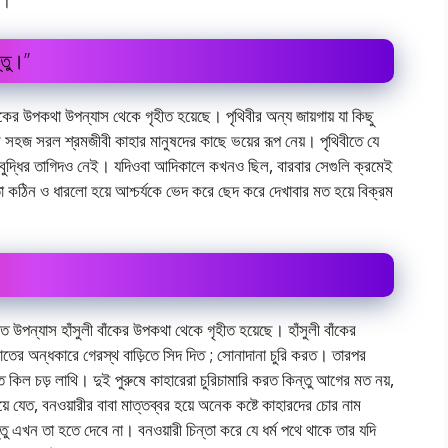
ে।
্তু।”
 বাঁকের উপকথা উপন্যাস থেকে গৃহীত হয়েছে। পৃথিবীর অন্য জায়গায় যা কিছু
বাদির সহজ সরল শ্রমজীবী কাহার মানুষদের কাছে ভয়ের রূপ নেয়। পৃথিবীতে যে
তাে বুদ্ধির তাগিদও নেই। যদিওবা আদিকালে কখনও ছিল, বারবার সেগুলি ক্রমেই
 কঠিন ও ধারলাে হয়ে আশ্চর্যকে ভেদ করে ছেদ করে দেখাবার মত হয়ে বিক্রম
্যাত উপন্যাস হাঁসুলী বাঁকের উপকথা থেকে গৃহীত হয়েছে। হাঁসুলী বাঁকের
 রাতের অন্ধকারে গেরস্থ বাড়িতে সিদ দিত ; সােনাদানা চুরি করত। তারপর
াত কিল চড় লাথি। দুই পুরুষে কাহারেরা চুরিচামারি করত কিন্তু আগের মত নয়,
য়ে যেত, বনওয়ারীর বাবা মাত্তব্বর হয়ে অনেক কষ্টে কাহারদের চোর নাম
্তু এখন তা হতে দেবে না। বনওয়ারী চিন্তা করে যে ধর্ম পথে থাকে তার যদি