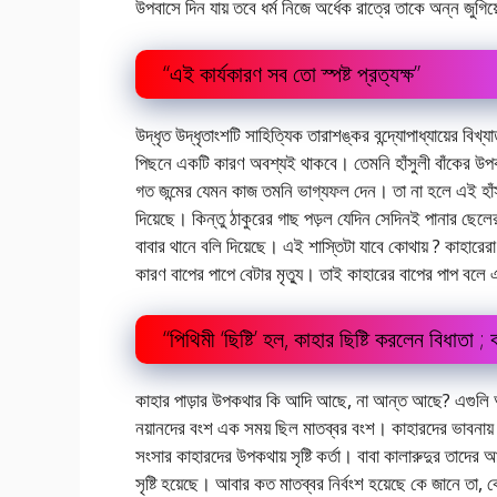
উপবাসে দিন যায় তবে ধর্ম নিজে অর্ধেক রাত্রে তাকে অন্ন জুগ
“এই কার্যকারণ সব তাে স্পষ্ট প্রত্যক্ষ”
উদ্ধৃত উদ্ধৃতাংশটি সাহিত্যিক তারাশঙ্কর বন্দ্যোপাধ্যায়ের বিখ্
পিছনে একটি কারণ অবশ্যই থাকবে। তেমনি হাঁসুলী বাঁকের উপকথ
গত জন্মের যেমন কাজ তমনি ভাগ্যফল দেন। তা না হলে এই হাঁসুল
দিয়েছে। কিন্তু ঠাকুরের গাছ পড়ল যেদিন সেদিনই পানার ছেলের মৃ
বাবার থানে বলি দিয়েছে। এই শাস্তিটা যাবে কোথায় ? কাহারেরা 
কারণ বাপের পাপে বেটার মৃত্যু। তাই কাহারের বাপের পাপ বলে
“পিথিমী ‘ছিষ্টি’ হল, কাহার ছিষ্টি করলেন বিধাতা
কাহার পাড়ার উপকথার কি আদি আছে, না আন্ত আছে? এগুলি আলাচন
নয়ানদের বংশ এক সময় ছিল মাতব্বর বংশ। কাহারদের ভাবনায় পৃথি
সংসার কাহারদের উপকথায় সৃষ্টি কর্তা। বাবা কালারুদুর তাদে
সৃষ্টি হয়েছে। আবার কত মাতব্বর নির্বংশ হয়েছে কে জানে তা, ক