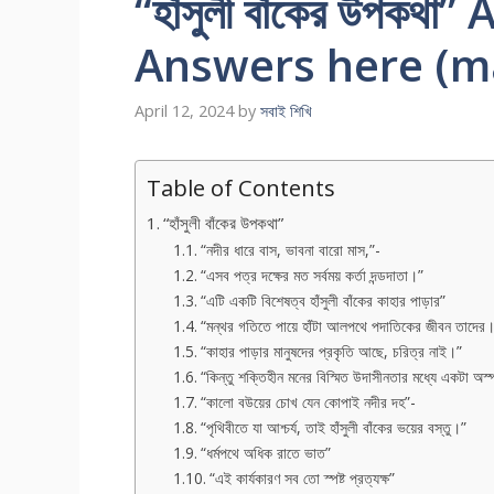
“হাঁসুলী বাঁকের উপকথ
Answers here (m
April 12, 2024
by
সবাই শিখি
Table of Contents
“হাঁসুলী বাঁকের উপকথা”
“নদীর ধারে বাস, ভাবনা বারাে মাস,”-
“এসব পত্র দক্ষের মত সর্বময় কর্তা দন্ডদাতা।”
“এটি একটি বিশেষত্ব হাঁসুলী বাঁকের কাহার পাড়ার”
“মন্থর গতিতে পায়ে হাঁটা আলপথে পদাতিকের জীবন তাদের
“কাহার পাড়ার মানুষদের প্রকৃতি আছে, চরিত্র নাই।”
“কিন্তু শক্তিহীন মনের বিস্মিত উদাসীনতার মধ্যে একটা অস
“কালাে বউয়ের চোখ যেন কোপাই নদীর দহ”-
“পৃথিবীতে যা আশ্চর্য, তাই হাঁসুলী বাঁকের ভয়ের বস্তু।”
“ধর্মপথে অধিক রাতে ভাত”
“এই কার্যকারণ সব তাে স্পষ্ট প্রত্যক্ষ”