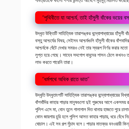
পবিত্রতাকে কালাে শশীর উন্মত্ত আবেগে মুহুর্মুহ্ বিচলিত করেছ
“পৃথিবীতে যা আশ্চর্য, তাই হাঁসুলী বাঁকের ভয়ের বস
উদ্ধৃত উক্তিটি সাহিত্যিক তারাশঙ্কর বন্দ্যোপাধ্যায়ের হাঁসুলী
বস্তু আশ্চর্যের বিষয়, সেইসব আশ্চর্যগুলি হাঁসুলী বাঁকের বাঁশ
আশ্চর্যকে ঘেঁটে দেখার সময়ও নেই তার স্বরূপ নির্ণয় করার ম
লুপ্ত হয়ে গেছে। সাহেব সদগােপ বাবুদের শাসন ঠেলে কখনও তা
লাভ করতে পারেনি তারা।
“ধর্মপথে অধিক রাতে ভাত”
উদ্ধৃতি উদ্ধৃতাংশটি সাহিত্যিক তারাশঙ্কর বন্দ্যোপাধ্যায়ের বিখ
বাঁশবাঁদির কাহার পাড়ার মানুষগুলাে দুই পুরুষের আগে একসময়
পুলিশ এসে মা, বােন তুলে গালাগাল দিত থানায় হাজতে পুরে চাল
কোন জায়গায় চুরি হলে পুলিশ আসত কাহার পাড়ায়, ধরে বেঁধে নি
ঘােচাল। এই সব গল্প সুঁচাদ বলে। পাড়ার মাতব্বর বনওয়ারী কিন