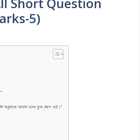
া” All Short Question
arks-5)
।”
্পষ্ট অনুমানের আভাষ ওদের বুকে জেগে ওঠে।”