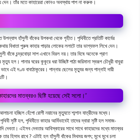
িয়ে দেন। তাঁর মতে কাহারেরা কোনও অবস্থায় পাপ না করুক।
যাত উপন্যাস হাঁসুলী বাঁকের উপকথা থেকে গৃহীত। পৃথিবীতে প্রতিটি কার্যের
ায় বিধাতা পুরুষ কাহার পাড়ার লােকের ললাটে তার ভাগ্যফল লিখে দেন।
ী বাঁকে চন্দ্রবােড়া সাপ এখানে বিরল নয়। তার বিষে অনেকে প্রাণ
ত্যু হল। পানার ঘরের কুকুরে ধরা উচ্ছিষ্ট পাঠা জরিমানা স্বরূপ চৌধুরী বাবুরা
ভাবে এই দণ্ড বাবাঠাকুরের। পান্নার ছেলের মৃত্যুর জন্য পান্নাই দায়ী
 এটি।
 ; কাহারদের মাতব্বরও ছিষ্টি হয়েছে সেই সলো।”
া হচ্ছিল হেঁপাে রােগী নয়ানের মৃত্যুতে শ্মশান যাত্রীদের মধ্যে।
বী সৃষ্টি হল, পৃথিবীতে কাহার আর্বিভাবেই তাদের দ্বারা সৃষ্টি হল সমাজ-
র আদি দেবতা। এইসব দেবতার আবিস্কারের সাথে সাথে কাহারদের মধ্যে মাতব্বর
ে তার হিসাব রাখে ? এটাই হল হাঁসুলী বাঁকের মিথময় জগৎ; মুখে মুখে চলা