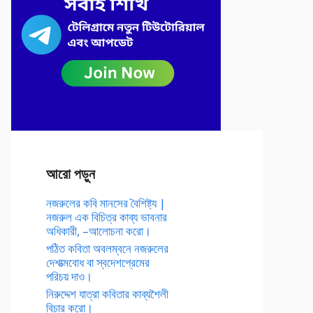
আরো পড়ুন
নজরুলের কবি মানসের বৈশিষ্ট্য |
নজরুল এক বিচিত্র কাব্য ভাবনার
অধিকারী, –আলোচনা করো।
পঠিত কবিতা অবলম্বনে নজরুলের
দেশাত্মবোধ বা স্বদেশপ্রেমের
পরিচয় দাও।
নিরুদ্দেশ যাত্রা কবিতার কাব্যশৈলী
বিচার করো।