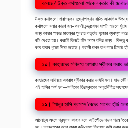
বলেছে? উক্ত কথাগুলো থেকে বক্তার কী মনোভা
উক্ত কথাগুলো তারাশঙ্কর বন্দ্যোপাধ্যায় রচিত আঞ্চলিক উপন্
কথাগুলো বলার কারণ হল–করালী চন্দ্রবোড়া সাপটা মারলে সুঁচাদ ব
জন্য কাহার পাড়ার মাতম্বর পুনরায় কর্ত্তার পূজোর ব্যবস্থা 
বলি দেওয়া হয়। করালী তিনটে হাঁস আনে বলির জন্য। কিন্তু কর
করে বারাব পূজো দিতে হয়েছে। করালী তখন রাগ করে তিনটে হাঁস
১০।
কাহারদের সবিনয়ে অপরাধ স্বীকার করার 
কাহারদের সবিনয়ে অপরাধ স্বীকার করার ভঙ্গিটা হল। ঘাড় হেঁট
এই হাসির অর্থ হল—’মণিবের তিরস্কারের অন্তর্নিহিত সদুপ
১১।
“পানুর হাসি প্রসঙ্গে ‘বেদের সাপের হাঁচি চ
আলোচ্য অংশে প্রহ্লাদ কাহার বলে আটপৌড়ে পড়ার পরম ‘তক্
হয়। চন্ননপুরের বড়ো বাবুরা কুঠী-ভাঙা কিনেছে জমি করার জন