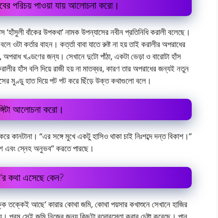
বের পরিচয় পাওয়া যায় আলোচনা করো।
যাস ‘হাঁসুলী বাঁকের উপকথা’ নামক উপন্যাসের নবীন প্রতিনিধি করালী বলেছে।
লে ওটা কর্তার বাহন। কৰ্ত্তা বাবা যাতে রুষ্ট না হয় তাই করালীর অপরাধের
করে, অপরাধ খণ্ডণের জন্য। সেখানে দুটো পাঁঠা, একটা ভেড়া ও বারোটা হাঁস
ালীর হাঁস বলি দিয়ে রাজী হয় না মাতব্বর, কারণ তার অপরাধের জন্যই নতুন
ের মুণ্ডু হাত দিয়ে পট পট করে ছিঁড়ে উক্ত কথাগুলো বলে।
ভঙ্গিটা আলোচনা করো।
 করে কানটানা। “এর সঙ্গে মুখে একটু হাসিও থাকা চাই নিঃশব্দে দন্ত বিকাশ।”
দেশ এবং স্নেহ অনুভব” করতে পারছে।
েনা’র কথা এসেছে কেন?
কে তক্কেই আছে’ কারার কোথা জমি, কোথা পয়সার কখাশুনে সেখানে হাজির
্য। পরম সেই জমি নিজের জন্য কিছুটা বন্দোবস্তো করার চেষ্টা করেছে। পানু