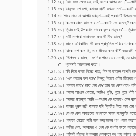
১২। “যার সঙ্গে মেলে মন, সেই আমার আপন জন।”—পাখি
১৩। ‘মানুষের দশ দশা, কখনও হাতী কখনও মশা’—কথাটার 
১৪৷ ‘গায়ে মানে না আপনি মোড়ল’—এই প্রবাদটি উপন্যাস
১৫। ‘কাকের মাংস কাক খায় না’—কথাটা কে বলেছে? কেন
১৬। ‘সুঁচাদ সেই উপকথার শেষের যুগের মানুষ যে’— সুঁচাদ
১৭। মাটি সম্পর্কে কাহারদের মনে কী মীথ আছে?
১৮। কাহার অধিবাসীরা কী করে প্রাকৃতিক পরিবেশ থেকে দেখে
১৯। ‘যাকে দশে করে ছি, তার জীবনে কাজ কী?’ বনওয়ারী
২০। “উপকথায় আছে—সবদিক পানে চেয়ে দেখো, মন চায় তো 
?”—প্রসঙ্গটি আলোচনা করো।
২১। “ঘি দিয়ে ভাজা নিমের পাত, নিম না ছাড়েন আপনি জা
২২। “এক কাছের ফল বটে? কিন্তু নিজেই বোঁটা ছিঁড়েছে?
২৩। “বললে জাত? জাত লেয় কে? তার ঘর কোনখানে? বলি
২৪। “মনের আগুনে পোড়ো, আমিও পুড়ি, পুড়ে পুড়ে খা
২৫। ‘আমার মাতব্বর আমি’—কথাটা কে বলেছে? কেন ব
২৬। কাহার পুরুষ স্ত্রী থাকতে যদি দ্বিতীয় বিয়ে করে ত
২৭। লেখক কেন কাহারদের ঝগড়াকে ‘কহল সংস্কৃতি’ ব
২৮। “কাহার মেয়েরা সতী হলে ভদ্রজনের পাপ ধরবে কা
২৯। ‘কলির শেষ, আমাদের ও শেষ কে কথাটা কাকে বলেছ
৩০। “হাঁসুলী বাঁকের উপকথায় শেষকালে শুধু গাছ কাটা