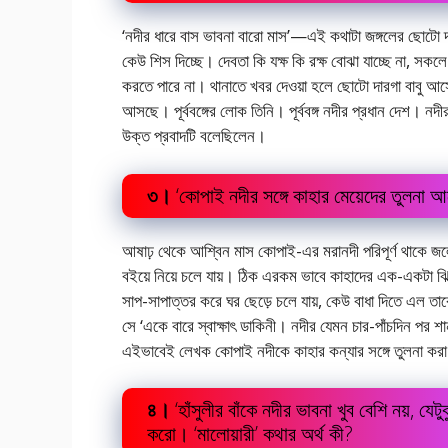
‘নদীর ধারে বাস ভাবনা বারো মাস’—এই কথাটা জঙ্গলের ছোটো দ
কেউ শিস দিচ্ছে। দেবতা কি যক্ষ কি রক্ষ বোঝা যাচ্ছে না, সকলে
করতে পারে না। থানাতে খবর দেওয়া হলে ছোটো দারগা বাবু আসে
আসছে। পূর্ববঙ্গের লোক তিনি। পূর্ববঙ্গ নদীর প্রধান দেশ। নদ
উক্ত প্রবাদটি বলেছিলেন।
৩।
‘কোপাই নদীর সঙ্গে কাহার মেয়েদের তুলনা
আষাঢ় থেকে আশ্বিন মাস কোপাই-এর মরানদী পরিপূর্ণ থাকে জ
বইয়ে নিয়ে চলে যায়। ঠিক এরকম ভাবে কাহাদের এক-একটা ঝিউ
সাপ-সাপাত্তর করে ঘর ছেড়ে চলে যায়, কেউ বাধা দিতে এল তাকে
সে ‘একে বারে স্বাক্ষাৎ ডাকিনী। নদীর যেমন চার-পাঁচদিন পর শ
এইভাবেই লেখক কোপাই নদীকে কাহার কন্যার সঙ্গে তুলনা করা
৪।
‘হাঁসুলীর বাঁকে নদীর ভাবনা খুব বেশি নয়, য
করো। ‘মালোয়ারী’ কথার অর্থ কী?