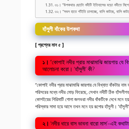
৩১। “উপকথার ছোটো নদীটি ইতিহাসের বড়ো নদীতে মি
৩২। “সবল হাতে গাঁইতি চালাচ্ছে, বালি কাটছে, বালি ক
হাঁসুলী বাঁকের উপকথা
[ প্রশ্নের মান ৫ ]
১।
“কোপাই নদীর প্রায় মাঝামাঝি জায়গায় যে বিখ
আলোচনা করো। ‘হাঁসুলী’ কী?
“কোপাই নদীর প্রায় মাঝামাঝি জায়গায় যে বিখ্যাত বাঁকটার নাম
পরিসরের মধ্যে নদীর মোড় ফিরেছে, সেখান নদীটি ঠিক হাঁসলী
কোপইয়ের গিরিমাটি গোলা জলভরা নদীর বাঁকটিকে দেখে মনে হয় শ
পরিস্কার সাদা হয়ে আসে তখন মনে হয় রূপোর হাঁসুলী। ‘হাঁসু
২।
‘নদীর ধারে বাস ভাবনা বারো মাস’–এই কথাট