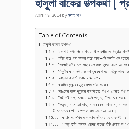
হাঁসুলী বাঁকের উপকথা [ প্
April 18, 2024
by
সবাই শিখি
Table of Contents
হাঁসুলী বাঁকের উপকথা
১। “কোপাই নদীর প্রায় মাঝামাঝি জায়গায় যে বিখ্যাত বাঁক
২। ‘নদীর ধারে বাস ভাবনা বারো মাস’–এই কথাটা কে বলেছ
৩। ‘কোপাই নদীর সঙ্গে কাহার মেয়েদের তুলনা আলোচনা কর
৪। ‘হাঁসুলীর বাঁকে নদীর ভাবনা খুব বেশি নয়, যেটুকু আছে,
৫। ‘কাহারদের কর্তা বাবার বর্ণদা দাও?
৬। করালীয় কুকুরের মৃত্যু দৃশ্য বর্ণনা করো।
৭। ‘জাঙলের দুটো পুকুরের নাম ‘নীলের বাঁধ ও ‘গোরার বাঁধ
৮। “ওই ওই দেখ, তোমার কর্তা পড়েছে বাঁশের ডগা থেকে
৯। “কত্তা, খাবে তো খাও, না খাবে তো খেয়ো না, যা ম
কী মনোভাবের পরিচয় পাওয়া যায় আলোচনা করো।
১০। কাহারদের সবিনয়ে অপরাধ স্বীকার করার ভঙ্গিটা 
১১। “পানুর হাসি প্রসঙ্গে ‘বেদের সাপের হাঁচি চেনা’র কথা