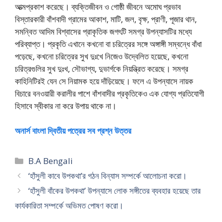
আত্মপ্রকাশ করেছে। ব্যক্তিজীবন ও গােষ্ঠী জীবনে অমােঘ প্রভাব
বিস্তারকারী বাঁশবাদী গ্রামের আকাশ, মাটি, জল, বৃক্ষ, প্রাণী, পূজার থান,
সমন্বিত আদিম বিশ্বাসের প্রাকৃতিক জগৎটি সমগ্র উপন্যাসটির মধ্যে
পরিব্যাপ্ত। প্রকৃতি এখানে কখনাে বা চরিত্রের সঙ্গে অঙ্গাঙ্গী সম্বন্ধে বাঁধা
পড়েছে, কখনাে চরিত্রের সুখ দুঃখে নিজেও উদ্বেলিত হয়েছে, কখনাে
চরিত্রগুলির সুখ দুঃখ, সৌভাগ্য, দুভার্গকে নিয়ন্ত্রিত করেছে। সমগ্র
কাহিনিটিরই যেন সে নিয়ামক হয়ে দাঁড়িয়েছে। ফলে এ উপন্যাসে নায়ক
বিচারে বনওয়ারী করালীর পাশে বাঁশবাদীর প্রকৃতিকেও এক যােগ্য প্রতিযােগী
হিসাবে স্বীকার না করে উপায় থাকে না।
অনার্স বাংলা দ্বিতীয় পত্রের সব প্রশ্ন উত্তর
Categories
B.A Bengali
‘হাঁসুলী কাবে উপকথা’র গঠন বিন্যাস সম্পর্কে আলোচনা করাে।
‘হাঁসুলী বাঁকের উপকথা’ উপন্যাসে লােক সঙ্গীতের ব্যবহার হয়েছে তার
কার্যকারিতা সম্পর্কে অভিমত পােষণ করাে।