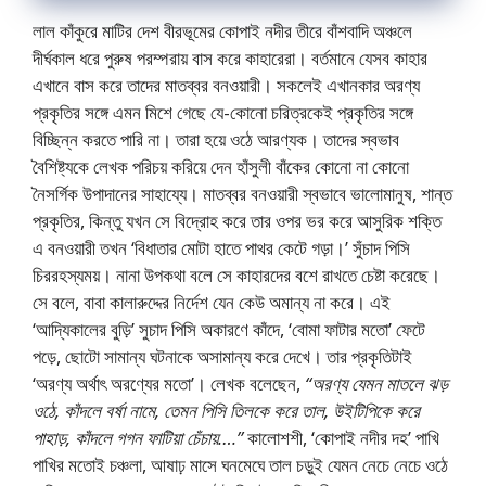
লাল কাঁকুরে মাটির দেশ বীরভূমের কোপাই নদীর তীরে বাঁশবাদি অঞ্চলে
দীর্ঘকাল ধরে পুরুষ পরম্পরায় বাস করে কাহারেরা। বর্তমানে যেসব কাহার
এখানে বাস করে তাদের মাতব্বর বনওয়ারী। সকলেই এখানকার অরণ্য
প্রকৃতির সঙ্গে এমন মিশে গেছে যে-কোনাে চরিত্রকেই প্রকৃতির সঙ্গে
বিচ্ছিন্ন করতে পারি না। তারা হয়ে ওঠে আরণ্যক। তাদের স্বভাব
বৈশিষ্ট্যকে লেখক পরিচয় করিয়ে দেন হাঁসুলী বাঁকের কোনাে না কোনাে
নৈসর্গিক উপাদানের সাহায্যে। মাতব্বর বনওয়ারী স্বভাবে ভালােমানুষ, শান্ত
প্রকৃতির, কিন্তু যখন সে বিদ্রোহ করে তার ওপর ভর করে আসুরিক শক্তি
এ বনওয়ারী তখন ‘বিধাতার মােটা হাতে পাথর কেটে গড়া।’ সুঁচাদ পিসি
চিররহস্যময়। নানা উপকথা বলে সে কাহারদের বশে রাখতে চেষ্টা করেছে।
সে বলে, বাবা কালারুদ্দের নির্দেশ যেন কেউ অমান্য না করে। এই
‘আদ্যিকালের বুড়ি’ সুচাদ পিসি অকারণে কাঁদে, ‘বােমা ফাটার মতাে’ ফেটে
পড়ে, ছােটো সামান্য ঘটনাকে অসামান্য করে দেখে। তার প্রকৃতিটাই
‘অরণ্য অর্থাৎ অরণ্যের মতাে’। লেখক বলেছেন,
“অরণ্য যেমন মাতলে ঝড়
ওঠে, কাঁদলে বর্ষা নামে, তেমন পিসি তিলকে করে তাল, উইটিপিকে করে
পাহাড়, কাঁদলে গগন ফাটিয়া চেঁচায়….”
কালােশশী, ‘কোপাই নদীর দহ’ পাখি
পাখির মতােই চঞ্চলা, আষাঢ় মাসে ঘনমেঘে তাল চড়ুই যেমন নেচে নেচে ওঠে