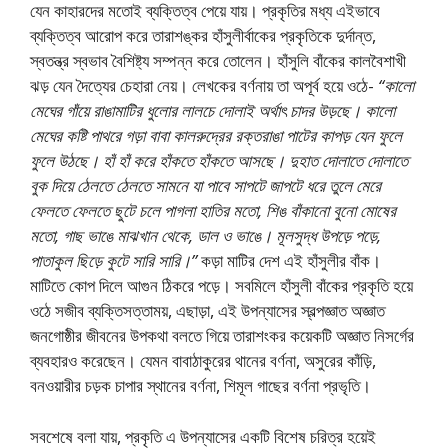
যেন কাহারদের মতােই ব্যক্তিত্ব পেয়ে যায়। প্রকৃতির মধ্য এইভাবে
ব্যক্তিত্ব আরােপ করে তারাশঙ্কর হাঁসুলীর্বাকের প্রকৃতিকে দুর্দান্ত,
স্বতন্ত্র স্বভাব বৈশিষ্ট্য সম্পন্ন করে তােলেন। হাঁসুলি বাঁকের কালবৈশাখী
ঝড় যেন দৈত্যের চেহারা নেয়। লেখকের বর্ণনায় তা অপূর্ব হয়ে ওঠে-
“কালো
মেঘের গাঁয়ে রাঙামাটির ধুলাের লালচে দোলাই অর্থাৎ চাদর উড়ছে। কালাে
মেঘের কষ্টি পাথরে গড়া বাবা কালরুদ্রের রক্তরাঙা পাটের কাপড় যেন ফুলে
ফুলে উঠছে। হাঁ হাঁ করে হাঁকতে হাঁকতে আসছে। দুহাত দোলাতে দোলাতে
বুক দিয়ে ঠেলতে ঠেলতে সামনে যা পাবে সাপটে জাপটে ধরে তুলে মেরে
ফেলতে ফেলতে ছুটে চলে পাগলা হাতির মতাে, শিঙ বাঁকানাে বুনাে মােষের
মতাে, গাছ ভাঙে মাঝখান থেকে, ডাল ও ভাঙে। মূলসুদ্ধ উপড়ে পড়ে,
পাতাকুল ছিড়ে কুটে সারি সারি।”
কড়া মাটির দেশ এই হাঁসুলীর বাঁক।
মাটিতে কোপ দিলে আগুন ঠিকরে পড়ে। সবমিলে হাঁসুলী বাঁকের প্রকৃতি হয়ে
ওঠে সজীব ব্যক্তিসত্তাময়, এছাড়া, এই উপন্যাসের স্বল্পজ্ঞাত অজ্ঞাত
জনগােষ্ঠীর জীবনের উপকথা বলতে গিয়ে তারাশংকর কয়েকটি অজ্ঞাত নিসর্গের
ব্যবহারও করেছেন। যেমন বাবাঠাকুরের থানের বর্ণনা, অসুরের কাঁড়ি,
বনওয়ারীর চড়ক চাপার স্থানের বর্ণনা, শিমূল গাছের বর্ণনা প্রভৃতি।
সবশেষে বলা যায়, প্রকৃতি এ উপন্যাসের একটি বিশেষ চরিত্র হয়েই