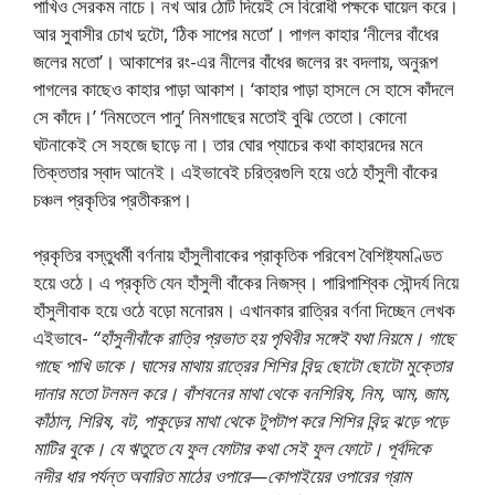
পাখিও সেরকম নাচে। নখ আর ঠোট দিয়েই সে বিরােধী পক্ষকে ঘায়েল করে।
আর সুবাসীর চোখ দুটো, ‘ঠিক সাপের মতাে’। পাগল কাহার ‘নীলের বাঁধের
জলের মতাে’। আকাশের রং-এর নীলের বাঁধের জলের রং বদলায়, অনুরূপ
পাগলের কাছেও কাহার পাড়া আকাশ। ‘কাহার পাড়া হাসলে সে হাসে কাঁদলে
সে কাঁদে।’ ‘নিমতেলে পানু’ নিমগাছের মতােই বুঝি তেতাে। কোনাে
ঘটনাকেই সে সহজে ছাড়ে না। তার ঘাের প্যাচের কথা কাহারদের মনে
তিক্ততার স্বাদ আনেই। এইভাবেই চরিত্রগুলি হয়ে ওঠে হাঁসুলী বাঁকের
চঞ্চল প্রকৃতির প্রতীকরূপ।
প্রকৃতির বস্তুধর্মী বর্ণনায় হাঁসুলীবাকের প্রাকৃতিক পরিবেশ বৈশিষ্ট্যমণ্ডিত
হয়ে ওঠে। এ প্রকৃতি যেন হাঁসুলী বাঁকের নিজস্ব। পারিপাশ্বিক সৌন্দর্য নিয়ে
হাঁসুলীবাক হয়ে ওঠে বড়াে মনােরম। এখানকার রাত্রির বর্ণনা দিচ্ছেন লেখক
এইভাবে-
“হাঁসুলীবাঁকে রাত্রি প্রভাত হয় পৃথিবীর সঙ্গেই যথা নিয়মে। গাছে
গাছে পাখি ডাকে। ঘাসের মাথায় রাত্রের শিশির বিন্দু ছােটো ছােটো মুক্তোর
দানার মতাে টলমল করে। বাঁশবনের মাথা থেকে বনশিরিষ, নিম, আম, জাম,
কাঁঠাল, শিরিষ, বট, পাকুড়ের মাথা থেকে টুপটাপ করে শিশির বিন্দু ঝড়ে পড়ে
মাটির বুকে। যে ঋতুতে যে ফুল ফোটার কথা সেই ফুল ফোটে। পূর্বদিকে
নদীর ধার পর্যন্ত অবারিত মাঠের ওপারে—কোপাইয়ের ওপারের গ্রাম