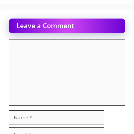
Leave a Comment
Comment
Name
Email