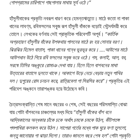
গােপগ্রামের চারিপাশে গাছপালার মাথায় সূর্য ওঠে।”
হাঁসুলীবাকের প্রকৃতি নবরূপ ধারণ করে হেমন্তঋতুতে। মাঠে কতাে না পাকা
ধানের লাবণ্য, রবিফসলের সবুজ রূপ হাঁসুলী বাঁককে বড়ােই সৌন্দর্যময়ী করে
তােলে। লেখকের বর্ণনায় সেই প্রাকৃতিক পরিবেশটি অপূর্ব।
“কার্তিক
অগ্রহায়ণ হাঁসুলীর বাঁকের উপকথায় পালনের মাঠে রং হয় সােনার বরণ।
ঝিরঝির হিমেল বাতাস, পাকা ধানের গন্ধে ভুরভূর করে। ….আউশের মাঠে
আউশধান উঠে গিয়ে রবি ফসলের সবুজ ভরে ওঠে। গম, কলাই, আল, যব,
সরষে তিসির অঙ্কুরে রােমাঞ দেখা যায়। হিলে হিলে বাশবনের মাথা
উত্তরের বাতাসে দুলতে থাকে। আকাশে উড়ে নেচে বেড়ায় নতুন পাখির
দল। দুপুরের রােদ চনচন করে, রাত্রিবেলা গা সিরসির করে”।
প্রকৃতির এই
পরিবেশ অঙ্কনে তারাশঙ্কর হয়ে উঠেছেন কবি।
চৈত্রসংক্রান্তি শেষ মানে বছরের ও শেষ, সেই বছরের পরিসমাপ্তি বােঝা
যায় গােটা বাঁশবনের চাঞ্চল্যের মধ্য দিয়ে
“হাঁসুলী বাঁকের বাঁশ বনে
আদ্যিকালের অন্ধকার চাঁকে চকে অর্থাৎ চমকে চমকে উঠল, কীটপতঙ্গ
পশুপাখিরা কলকল করে উঠল। সাপেরা গর্তের মধ্যে পাক ঘুরে ফণা তুললাে,
জন্তু জানােয়ার গা ঝাড়া দিলাে। তারাও জানলে বছর শেষ হল”
গােটা প্রকৃতি