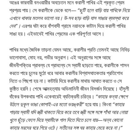
অঙের কারবারী বনওয়ারীর অবচেতন মনে করালী পাখির এই প্রকৃত প্রেম
প্রশ্রয় পায়। সে করালীকে ডেকে বলে—
“ছুটি হলে বাড়ি যায় পাখিকে নিয়ে
এখানে থাকার মতলব ভালাে নয়। উ-সব ছাড় বাড়ি যাস সাঙার ব্যবস্থা করে
দেব”।
এরপর ঘটা করে বাঁশবাদী গ্রামে নয়ানকে কাটান দিয়ে করালী পাখির
সাঙা হয়। এইভাবেই পাখির প্রেমের এক পরিপূর্ণতা আসে।
পাখির মধ্যে জৈবিক তাড়না যেমন আছে, করালীর প্রতি তেমনই আছে নিবিড়
ভালোবাসা, মােহ নয়, গভীর অনুরাগ। এই অনুরাগের সঙ্গে আছে
জীবনীশক্তির প্রাবল্য যে প্রাবল্যে সে স্বামী ছাড়তে পারে, করালীকে শাসন
করতে পারে চুলের মুঠো ধরে আবার করালীর বিশ্বাসঘাতকতার প্রতিশােধ
নিতে ও পিছপা হয় না। কাটারি দিয়ে করালীর মাথায় আঘাত করতে ও সে
কুষ্ঠিত হয়নি। শেষে আত্মহত্যায় অভিমানিনী জীবন বিসর্জন দিয়েছে। হাঁসুলী
বাঁকের উপকথায় পাখি একেবারেই ব্যতিক্রমী চরিত্র।
“কাহার কন্যা ক্ষেপে
উঠলে দুকূল ভাঙা কোপাই-এর মতাে ভয়ঙ্করী”
হয়ে যায়। কিংবা
“কাহার
পাড়ায় স্বামী যদি স্ত্রী থাকতে বিয়ে করে তবে স্ত্রী সঙ্গে সঙ্গে শাঁখা আর নােয়া
খুলে ছুঁড়ে ফেলে দিয়ে স্বামীকে গাল দিতে দিতে চলে যায়—অন্য কোনাে
কাহার মরদের ঘরে গিয়ে ওঠে। সতীনের সঙ্গ ঘর কাহার মেয়ে করে না।”