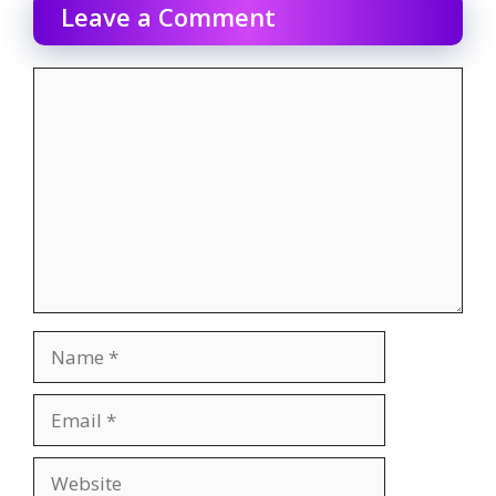
Leave a Comment
Comment
Name
Email
Website