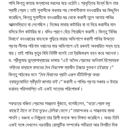
পাখি কিন্তু কাহার কন্যাদের মরদের ঘরে ওঠেনি। প্রবৃত্তির উর্ধ্বে ছিল তার
স্বামী প্রেম। তাই সুবাসীকে করবার পর গােপালীবালা বনওয়ারীর ঘর কিছুদিন
করেছিল, কিন্তু সুবাসীকে বনওয়ারীর ঘর থেকে করালী তুলে আনায় পাখির
আত্মসম্বিতে ঘা লেগেছিল। নিজের মাথায় কাটারির ঘা না দিয়ে করালীর মান
বসিয়ে দিল কাটারির ঘা। যদিও প্রাণে বেঁচে গিয়েছিল করালী। কিন্তু ‘বিধির
বিধানে’ বনওয়ারের বাহনকে পুড়িয়ে মারার অভিশাপে করালী পাখির উম্মত্ত
প্রণয় লীলার পরিণাম নয়ানের মার অভিশাপে এই রকমই অবধারিত সভ্য হয়ে
যায়। তাই পাখির মৃত্যু বিধি নির্দিষ্ট বলেই তাে ট্রজিকরস বহন করে আনেনা।
ড. শ্রীকুমার বন্দ্যোপাধ্যায়ের ভাষায়
“এই অবৈধ প্রেমের অনিবার্য বিস্ফোরক
শক্তির মাধ্যমে মানবের দৈব নিরপেক্ষ স্বাধীন ইচ্ছার স্ফুরণ হইয়াছে।”
কিন্তু পাঠকের মনে
“দৈব বিধানের প্রতি এরূপ ভীতিমিশ্র অথচ
ন্যায়নুমােদিত স্বীকৃতি জাগায় নাই।”
করালী ও পাখির প্রণয় সঞ্চার ও উহার
ভয়াবহ পরিসমাপ্তি ওই একই সত্যের পরিপােষর্ক।
শরৎচত্র বঞ্চিত প্রেমের সান্ত্বনা খুঁজতে, বলেছিলেন,
“বড়াে প্রেম শুধু
কাছেই টানে না ইহা দূরেও ঠেলিয়া ফেলে।”
তারাশংকর এ সান্ত্বনায় ব্যথা
পাননি। বঞ্চনা ও নিষ্ঠুরতা তার শিল্পী মনকে ক্ষত বিক্ষত করেছিল। অথচ তিনি
একই সঙ্গে দেখলেন নরনারীর রােমান্টিক সম্পর্কের গভীরতা আর বিপরীত দিক