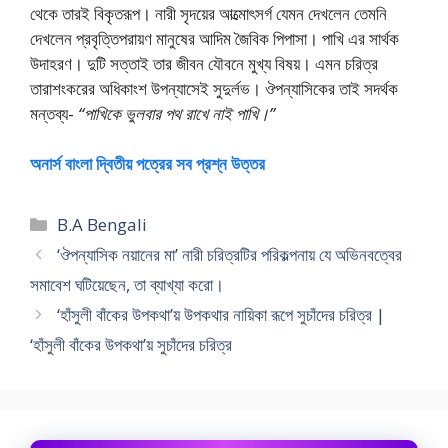
থেকে তারই বিকৃতরূপ। নারী সৃদয়ের আত্মােৎসর্গ যেমন দেখলেন তেমনি
দেখলেন প্রবৃত্তিপরায়ণ মানুষের আদিম জৈবিক পিপাসা। পাখি এর সার্থক
উদাহরণ। দুটি সত্তাই তার জীবন যৌবনে মুখ্য বিষয়। এমন চরিত্র
তারাশংকরের অধিকাংশ উপন্যাসেই সুদুর্লভ। ঔপন্যাসিকের তাই সদর্থক
মন্তব্য-
“পাখিকে ভুলবার পথ রাখে নাই পাখি।”
অনার্স বাংলা দ্বিতীয় পত্রের সব প্রশ্ন উত্তর
Categories
B.A Bengali
‘ঔপন্যাসিক নয়ানের মা’ নারী চরিত্রটির পরিকল্পনায় যে অভিনবত্বের
সমাবেশ ঘটিয়েছেন, তা ব্যাখ্যা করাে।
‘হাঁসুলী বাঁকের উপকথা’য় উপকথার নায়িকা রূপে সুচাঁদের চরিত্র |
‘হাঁসুলী বাঁকের উপকথা’য় সুচাঁদের চরিত্র