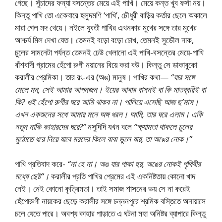
গেছে। সুঁচাদের ফন্যা বসন্তের মেয়ে এই পাখি। মেয়ে কন্ত খুব ফর্সা নয়।
কিন্তু পাখি তাে একেবারে হলুদমণি ‘পাখি’, চৌধুরী বাড়ির কর্তার ছেলে অকালে
মারা গেল মদ খেয়ে। নইলে যুবতী পাখির এখনকার মুখের সঙ্গে তার মুখের
আশ্চর্য মিল দেখা যেত। তেমনই বড়াে বড়াে চোখ, তেমনই সুডৌল নাক,
চুলের সামনেটা পর্যন্ত তেমনই ঢেউ খেলানাে এই পাখি-বসন্তের মেয়ে-পাখি
বাঁশবাদী গ্রামের হেঁপাে রুগী নয়ানের বিয়ে করা বউ। কিন্তু সে ডাকাবুকো
করালীর প্রেমিকা। তার রং-এর (অঙ) মানুষ। পাখির কথা—
“যার সঙ্গে
মেলে মন, সেই আমার আপনজন। ইয়ের আবার বাসনই বা কি মাতব্বরিই বা
কি? ওই হেঁপাে রুগীর ঘরে আমি থাকব না। পালিয়ে এসেছি আজ ছ’মাস।
এখন একজনের সথে আমার মনে অঙ্গ ধরল। আমি, তার ঘরে এলাম। একি
নতুন নাকি কাহারদের ঘরে?”
নসুদিদি যখন বলে
“ক্ষ্যামতা থাকলে চুলের
মুঠোতে ধরে নিয়ে যাবে মরদের কিলে বাবা ভুলে যায়, তা অঙের নােক।”
পাখি প্রতিবাদ করে-
“না হে না। অঙ যার পাকা হয়, অঙের নােকই পৃথিবীর
মধ্যে ছেষ্ট”।
করালীর প্রতি পাখির প্রেমের এই একনিষ্টতায় কোনাে খাদ
নেই। নেই কোনাে কৃত্রিমতা। তাই সমাজ শাসনের ভয় সে না করেই
হেঁপােরুগী নায়কের ছেড়ে করালীর সঙ্গে চন্ননপুরে শ্রমিক বস্তিতে অনায়াসে
চলে যেতে পারে। অবশ্য কাহার পাড়াতে এ ঘটনা মহা অনিষ্টর ব্যাপারে কিন্তু