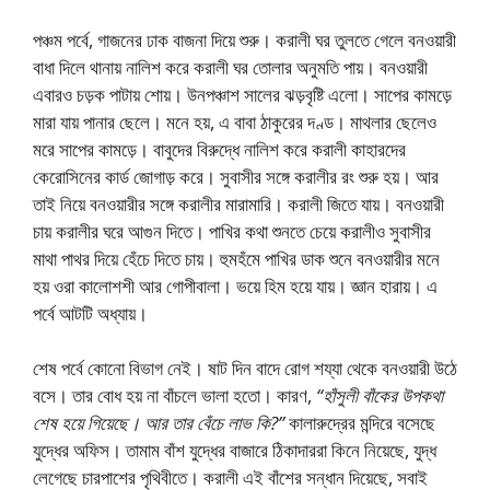
পঞ্চম পর্বে, গাজনের ঢাক বাজনা দিয়ে শুরু। করালী ঘর তুলতে গেলে বনওয়ারী
বাধা দিলে থানায় নালিশ করে করালী ঘর তােলার অনুমতি পায়। বনওয়ারী
এবারও চড়ক পাটায় শােয়। উনপঞ্চাশ সালের ঝড়বৃষ্টি এলাে। সাপের কামড়ে
মারা যায় পানার ছেলে। মনে হয়, এ বাবা ঠাকুরের দণ্ড। মাথলার ছেলেও
মরে সাপের কামড়ে। বাবুদের বিরুদ্ধে নালিশ করে করালী কাহারদের
কেরােসিনের কার্ড জোগাড় করে। সুবাসীর সঙ্গে করালীর রং শুরু হয়। আর
তাই নিয়ে বনওয়ারীর সঙ্গে করালীর মারামারি। করালী জিতে যায়। বনওয়ারী
চায় করালীর ঘরে আগুন দিতে। পাখির কথা শুনতে চেয়ে করালীও সুবাসীর
মাথা পাথর দিয়ে হেঁচে দিতে চায়। হুমহঁমে পাখির ডাক শুনে বনওয়ারীর মনে
হয় ওরা কালােশশী আর গােপীবালা। ভয়ে হিম হয়ে যায়। জ্ঞান হারায়। এ
পর্বে আটটি অধ্যায়।
শেষ পর্বে কোনাে বিভাগ নেই। ষাট দিন বাদে রােগ শয্যা থেকে বনওয়ারী উঠে
বসে। তার বােধ হয় না বাঁচলে ভালা হতাে। কারণ,
“হাঁসুলী বাঁকের উপকথা
শেষ হয়ে গিয়েছে। আর তার বেঁচে লাভ কি?”
কালারুদ্রের মন্দিরে বসেছে
যুদ্ধের অফিস। তামাম বাঁশ যুদ্ধের বাজারে ঠিকাদাররা কিনে নিয়েছে, যুদ্ধ
লেগেছে চারপাশের পৃথিবীতে। করালী এই বাঁশের সন্ধান দিয়েছে, সবাই