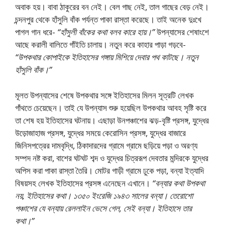
অবাক হয়। বাবা ঠাকুরের বন নেই। বেল গাছ নেই, তাল গাছের বেড় নেই।
চন্দনপুর থেকে হাঁসুলি বাঁক পর্যন্ত পাকা রাস্তা করেছে। তাই অনেক দুঃখে
পাগল গান ধরে-
“হাঁসুলী বাঁকের কথা বলব কারে হায়।”
উপন্যাসের শেষাংশে
আছে করালী বালিতে গাঁইতি চালায়। নতুন করে কাহার পাড়া গড়বে-
“উপকথার কোপাইকে ইতিহাসের গঙ্গায় মিশিয়ে দেবার পথ কাটছে। নতুন
হাঁসুলি বাঁক।”
মূলত উপন্যাসের শেষে উপকথার সঙ্গে ইতিহাসের মিলন সূত্রটি লেখক
গাঁথতে চেয়েছেন। তাই যে উপন্যাস শুরু হয়েছিল উপকথার আবহ সৃষ্টি করে
তা শেষ হয় ইতিহাসের ঘটনায়। এছাড়া উনপঞ্চাশের ঝড়-বৃষ্টি প্রসঙ্গ, যুদ্ধের
উড়ােজাহাজ প্রসঙ্গ, যুদ্ধের সময়ে কেরােসিন প্রসঙ্গ, যুদ্ধের বাজারে
জিনিসপত্রের দামবৃদ্ধি, ঠিকাদারদের গ্রামে গ্রামে ছড়িয়ে পড়া ও অরণ্য
সম্পদ নষ্ট করা, বাশের ঘটঘট শব্দ ও যুদ্ধের চিত্ররূপ দেবতার মন্দিরকে যুদ্ধের
অপিস করা পাকা রাস্তা তৈরি। মােটর গাড়ী গ্রামে ঢুকে পড়া, বন্যা ইত্যাদি
বিষয়সহ লেখক ইতিহাসের প্রসঙ্গ এনেছেন এখানে।
“বন্যার কথা উপকথা
নয়, ইতিহাসের কথা। ১৩৫০ ইংরেজি ১৯৪৩ সালের বন্যা। তেরােশাে
পঞ্চাশের যে বন্যায় রেললাইন ভেসে গেল, সেই বন্যা। ইতিহাসে তার
কথা।”