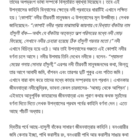
তাদের অপভ্রংশ ভাষা সম্পর্কে বিস্তারিত ব্যাখ্যা দিয়েছেন। তবে এই
উপন্যাসের কাহিনি বিন্যাসের ক্ষেত্রে নদী প্রবাহের ধারাটিই এখানে লক্ষিত
হয়। ‘কোপাই’ নদীর তীরবর্তী মানুষজন এ উপন্যাসের মূল উপজীব্য। লেখক
জানিয়েছেন-
“কোপাই নদীর প্রায় মাঝামাঝি জায়গায় যে বিখ্যাত বাঁকটার নাম
হাঁসুলী বাঁক—অর্থাৎ যে বাঁকটায় অত্যন্ত অল্প পরিসরের মধ্যে নদী মােড়
ফিরেছে, সেখানে নদীর চেহারা হয়েছে ঠিক হাঁসুলী গয়নার মতাে।”
নদী
এখানে বিচিত্র হয়ে ওঠে। আর তাই উপন্যাসের শুরুতে এই কোপাই নদীর
বর্ণনা চলে আসে। নদীর উপমায় তিনি দেখেন নদীকে। বলেন-
“শ্যামলা
মেয়ের গলায় সােনার হাঁসুলী,”
এরপর নদী তীরবর্তী মানুষজনদের কথা, কিন্তু
তার আগে আবাদী জমি, বাঁশবন এবং তারপর দুটি পুকুর এবং পতিত জমি।
এখানে যারা বাস করে তাদের মধ্যে কাহার সম্প্রদায় হল প্রধান। এখানকার
জীবনযাত্রা নদীকেন্দ্রিক, ভাবনা কেবল চারমাসের- ‘আষাঢ় থেকে আশ্বিন’।
এইভাবে আনুপূর্বিক কাহারদের জীবনযাত্রা এবং পুরাণ কথার কথক সুচাঁদের
বর্ণনা দিতে দিতে লেখক উপন্যাসের প্রথম পর্বের কাহিনি বর্ণনা দেন। এতে
আছে পাঁচটি অধ্যায়।
দ্বিতীয় পর্বে আছে-হাসুলী বাঁকের সাধারণ জীবনযাত্রার কাহিনি। বনওয়ারীর
জমি কেনার ইচ্ছা, পাখি করালীর রং, বনওয়ারী পাখি আর করালীর সাঙার কথা