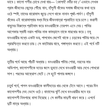
ভাবে। কালাে শশীর চোখে দেখা যায়—
‘কোপাই নদীর দহ।’
এভাবে লেখক
গ্রাম জীবনের কেন্দ্রে পৌঁছে যান, হাঁসুলী বাঁকের সমাজ জীবনের কথা হয়ে
ওঠে স্পষ্ট, তাদের বারােমাস জুড়ে লেগে থাকে নানান পূর্জা-পার্বণ। হাঁসুলী
বাঁকের এই বারােমাস্যার মধ্য দিয়ে জীবনযাত্রা প্রবাহিত হয়ে চলে। করালী
বাবুদের বিরুদ্ধে প্রতিবাদ করে বনওয়ারীকে তেরপল এনে দেয়। পাখির
আগেকার স্বামী নয়ান পাখির নাক কামড়ালে তাকে মারধাের করে। তবু
বনওয়ারীর মধ্যে একটা ভয়, পাপবােধ জেগেই থাকে। চড়কের পাটায় শুয়ে সে
প্রায়শ্চিত্ত করতে চায়। সে কাটোয়ায় যাবে, গঙ্গাস্নান করতে। এই পর্বে নটি
অধ্যায়।
তৃতীয় পর্বে আছে পাঁচটি অধ্যায়। বনওয়ারীর পাটায় শােয়া, নয়নের মার
অভিশাপ, কালােশশীকে দহের জলে ডুবতে দেখে বনওয়ারী আর দেখে গােখরাে
সাপ। পরমের আক্রোশ মেটে। সে ছুটে পালায় জঙ্গলে।
চতুর্থ পর্বে, পাগল বনওয়ারীকে কালীদহের ধার থেকে টেনে আনে। পরের দিন
কালােশশীর দেহ ভেসে ওঠে। বাতাসের ঘূর্ণি দেখে বনওয়ারীর মনে হয়
কালােশশী নিমগাছে বাসা নিয়েছে। সে কালীর মাদুলী ধারণ করে। এপর্বে
দুটি মাত্র অধ্যায়।