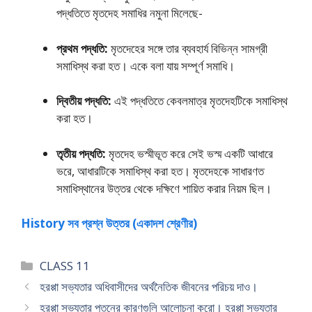
পদ্ধতিতে মৃতদেহ সমাধির নমুনা মিলেছে-
প্রথম পদ্ধতি:
মৃতদেহের সঙ্গে তার ব্যবহার্য বিভিন্ন সামগ্রী
সমাধিস্থ করা হত। একে বলা যায় সম্পূর্ণ সমাধি।
দ্বিতীয় পদ্ধতি:
এই পদ্ধতিতে কেবলমাত্র মৃতদেহটিকে সমাধিস্থ
করা হত।
তৃতীয় পদ্ধতি:
মৃতদেহ ভস্মীভূত করে সেই ভস্ম একটি আধারে
ভরে, আধারটিকে সমাধিস্থ করা হত। মৃতদেহকে সাধারণত
সমাধিস্থানের উত্তর থেকে দক্ষিণে শায়িত করার নিয়ম ছিল।
History সব প্রশ্ন উত্তর (একাদশ শ্রেণীর)
Categories
CLASS 11
হরপ্পা সভ্যতার অধিবাসীদের অর্থনৈতিক জীবনের পরিচয় দাও।
হরপ্পা সভ্যতার পতনের কারণগুলি আলােচনা করাে। হরপ্পা সভ্যতার