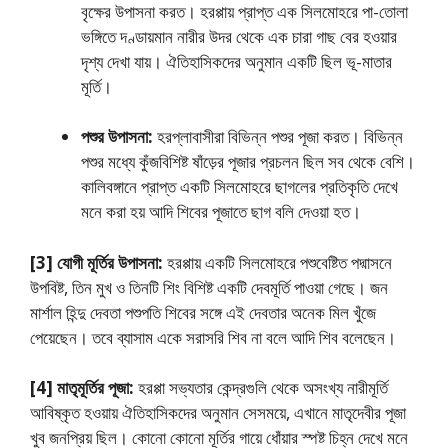
বৃক্ষের উপাসনা করত। হরপ্পায় প্রাপ্ত এক সিলমােহরে পা-তােলা
ভঙ্গিতে দণ্ডায়মান নারীর উদর থেকে এক চারা গাছ বের হওয়ার
দৃশ্য দেখা যায়। ঐতিহাসিকদের অনুমান একটি ছিল ভূ-মাতার
মূর্তি।
পশুর উপাসনা:
হরপ্লাবাসীরা বিভিন্ন পশুর পূজা করত। বিভিন্ন
পশুর মধ্যে কুঁজবিশিষ্ট ষাঁড়ের পূজার প্রচলন ছিল সব থেকে বেশি।
কালিবঙ্গানে প্রাপ্ত একটি সিলমােহরে ছাগলের প্রতিকৃতি দেখে
মনে করা হয় আদি শিবের পূজাতে ছাগ বলি দেওয়া হত।
[3] যােগী মূর্তির উপাসনা:
হরপ্পায় একটি সিলমােহরে পশুবেষ্টিত পদ্মাসনে
উপবিষ্ট, তিন মুখ ও তিনটি শিং বিশিষ্ট একটি দেবমূর্তি পাওয়া গেছে। জন
মার্শাল হিন্দু দেবতা পশুপতি শিবের সঙ্গে এই দেবতার অনেক মিল খুঁজে
পেয়েছেন। তবে ব্যাসাম একে সরাসরি শিব না বলে আদি শিব বলেছেন।
[4] মাতৃমূর্তির পূজা:
হরপ্পা সভ্যতার কেন্দ্রগুলি থেকে অসংখ্য নারীমূর্তি
আবিষ্কৃত হওয়ায় ঐতিহাসিকদের অনুমান সেসময়ে, এখানে মাতৃদেবীর পূজা
খুব জনপ্রিয় ছিল। কোনাে কোনাে মূর্তির গায়ে ধোঁয়ার স্পষ্ট চিহ্ন দেখে মনে