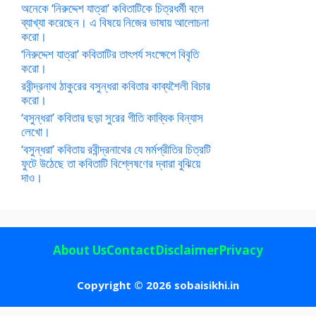
অনেকে ‘নিরুদ্দেশ যাত্রা’ কবিতাটিকে চিত্রধর্মী বলে
ব্যাখ্যা করেছেন। এ বিষয়ে নিজের ভাষায় আলোচনা
করো।
‘নিরুদ্দেশ যাত্রা’ কবিতাটির তাৎপর্য সংক্ষেপে বিবৃতি
করো।
রবীন্দ্রনাথ ঠাকুরের বসুন্ধরা কবিতার কাব্যশৈলী বিচার
করো।
‘বসুন্ধরা’ কবিতার ছড়া সুরের গীতি কাব্যিক বিন্যাস
লেখো।
‘বসুন্ধরা’ কবিতায় রবীন্দ্রনাথের যে মর্মপ্রীতির চিত্রটি
ফুটে উঠেছে তা কবিতাটি বিশ্লেষণের দ্বারা বুঝিয়ে
দাও।
About Us
Contact
Disclaimer
Privacy
Copyright © 2026 sobaisikhi.in