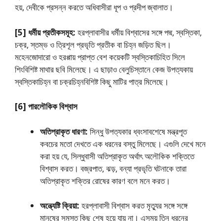
হয়, দেবীকে প্রসন্ন করতে অধিবাসীরা ধূপ ও প্রদীপ জ্বালাত।
[5] ধর্মীয় প্রতীকসমূহ:
হরপ্লাবাসীর ধর্মীয় বিশ্বাসের সঙ্গে পদ্ম, স্বস্তিকা,
চক্র, স্তম্ভ ও ত্রিশূল প্রভৃতি প্রতীক বা চিহ্ন জড়িত ছিল।
মহেনজোদারাে ও হরপ্পায় প্রাপ্ত বেশ কয়েকটি স্বস্তিকাচিহিত সিলে
শিংবিশিষ্ট মাথার ছবি মিলেছে। এ ছাড়াও বেলুচিস্তানে কেজ উপত্যকায়
স্বস্তিকাচিহ্ন বা চক্রচিহ্নবিশিষ্ট কিছু মাটির পাত্র মিলেছে।
[6] পারলৌকিক বিশ্বাস
অতিপ্রাকৃত ধারণা:
সিন্ধু উপত্যকার ধ্বংসাবশেষে মন্ত্রপূত
কবচের মতাে দেখতে এক ধরনের বস্তু মিলেছে। এগুলি দেখে মনে
করা হয় যে, সিল্ধুবাসী অতিপ্রাকৃত অর্থাৎ অলৌকিক শক্তিতে
বিশ্বাস করত। বজ্রপাত, ঝড়, বন্যা প্রভৃতি ঘটনাকে তারা
অতিপ্রাকৃত শক্তির রােষের কারণ বলে মনে করত।
অন্ত্যেষ্টি ক্রিয়া:
হরপ্লাবাসী বিশ্বাস করত মৃত্যুর সঙ্গে সঙ্গে
মানুষের সমস্ত কিছু শেষ হয়ে যায় না। এসময় তিন ধরনের