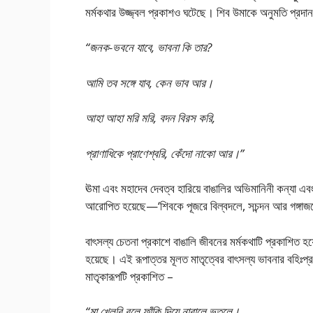
মর্মকথার উজ্জ্বল প্রকাশও ঘটেছে। শিব উমাকে অনুমতি প্রদ
“জনক-ভবনে যাবে, ভাবনা কি তার?
আমি তব সঙ্গে যাব, কেন ভাব আর।
আহা আহা মরি মরি, বদন বিরস করি,
প্রাণাধিকে প্রাণেশ্বরি, কেঁদো নাকো আর।”
ঊমা এবং মহাদেব দেবত্ব হারিয়ে বাঙালির অভিমানিনী কন্যা এবং
আরোপিত হয়েছে—‘শিবকে পূজরে বিল্বদলে, সচন্দন আর গঙ্গা
বাৎসল্য চেতনা প্রকাশে বাঙালি জীবনের মর্মকথাটি প্রকাশিত হ
হয়েছে। এই রূপাত্তর মূলত মাতৃত্বের বাৎসল্য ভাবনার বহিঃপ্র
মাতৃকারূপটি প্রকাশিত –
“মা খেলবি বলে ফাঁকি দিয়ে নাবালে ভূতলে।