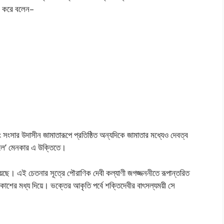
ান করে বলেন–
 সংসার উদাসীন জামাতারূপে প্রতিষ্ঠিত অন্যদিকে জামাতার মধ্যেও দেবত্ব
জলে’ মেনকার এ উক্তিতে।
য়েছে। এই চেতনার সূত্রে পৌরাণিক দেবী কল্যাণী জগজ্জননীতে রূপান্তরিত
কাশের মধ্য দিয়ে। ভক্তের আকৃতি পর্বে শক্তিদেবীর বাৎসল্যময়ী সে