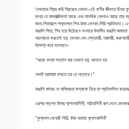
‘দেবতারে প্রিয় করি প্রিয়েরে দেবতা–এই বাণীর জীবন্ত চিত্
মধ্যে যে আধ্যাত্মিকতা আছে এবং মানবিক বেদনাও আছে তার প্র
মাতা-পিতারূপে শাক্তপদে শিব-উমা-মেনকা-গিরি প্রতিভাত। এখা
বাঙালি পিতা, শিব হয়ে উঠেছেন সংসারে উদাসীন বাঙালি জামাতা
আলোচনা করতেই হয়; মেনকা যেন স্নেহময়ী, দয়াময়ী, করুণাময়
উদ্দেশ্য করে বলেছেন–
“আছে কন্যা সন্তান যার দেখতে হয়, আনতে হয়
সদাই দয়ামায়া ভাবতে হয় হে অন্তরে।”
বাঙালি মাতার যে অস্থিরতা কন্যাকে নিয়ে তা প্রতিফলিত করে
এরপর স্বপ্নে উমার শ্মশানবাসিনী, অট্টহাসিনী রূপ দেখে মেনকার 
“কুস্বপন দেখেছি গিরি, উমা আমার শ্মশানবাসিনী