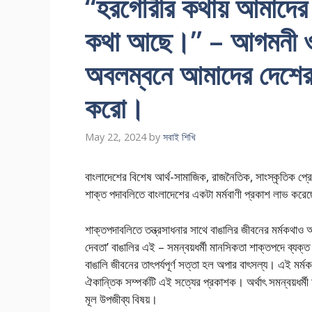
“হরগৌরীর কথায় আমাদের ব
কথা আছে।” – আগমনী ও বি
অবলম্বনে আমাদের দেশের উ
করো।
May 22, 2024
by
সবাই শিখি
বাংলাদেশের বিশেষ আর্থ-সামাজিক, রাজনৈতিক, সাংস্কৃতিক প্রে
শাক্ত পদাবলিতে বাংলাদেশের একটা মর্মবাণী প্রকাশ লাভ করে
শাক্তপদাবলিতে তন্ত্রসাধনার সাথে বাঙালির জীবনের মর্মকথাও অঙ
দেবতা’ বাঙালির এই – সমন্বয়ধর্মী মানসিকতা শাক্তপদে ব্যক্
বাঙালি জীবনের তাৎপর্যপূর্ণ সত্তা হল অপার বাৎসল্য। এই মর্ম
ঐকান্তিক সম্পর্কটি এই সত্যের প্রকাশক। অর্থাৎ সমন্বয়ধর্ম
মূল উপজীব্য বিষয়।