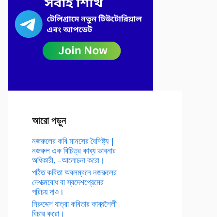
আরো পড়ুন
নজরুলের কবি মানসের বৈশিষ্ট্য |
নজরুল এক বিচিত্র কাব্য ভাবনার
অধিকারী, –আলোচনা করো।
পঠিত কবিতা অবলম্বনে নজরুলের
দেশাত্মবোধ বা স্বদেশপ্রেমের
পরিচয় দাও।
নিরুদ্দেশ যাত্রা কবিতার কাব্যশৈলী
বিচার করো।