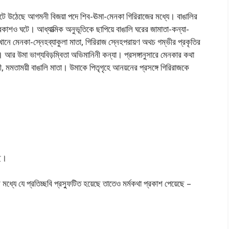
র ফুটে উঠেছে আগমনী বিজয়া পদে শিব-ঊমা-মেনকা গিরিরাজের মধ্যে। বাঙালির
কাশও ঘটে। আধ্যাত্মিক অনুভূতিকে ছাপিয়ে বাঙালি ঘরের জামাতা-কন্যা-
নে মেনকা-স্নেহব্যাকুলা মাতা, গিরিরাজ স্নেহপরায়ণ অথচ গম্ভীর প্রকৃতির
। আর উমা ভাগ্যবিড়ম্বিতা অভিমানিনী কন্যা। প্রসঙ্গানুসারে মেনকার কথা
ী, মমতাময়ী বাঙালি মাতা। উমাকে পিতৃগৃহে আনয়নের প্রসঙ্গে গিরিরাজকে
ছে।
মধ্যে যে প্রতিচ্ছবি প্রস্ফুটিত হয়েছে তাতেও মর্মকথা প্রকাশ পেয়েছে –