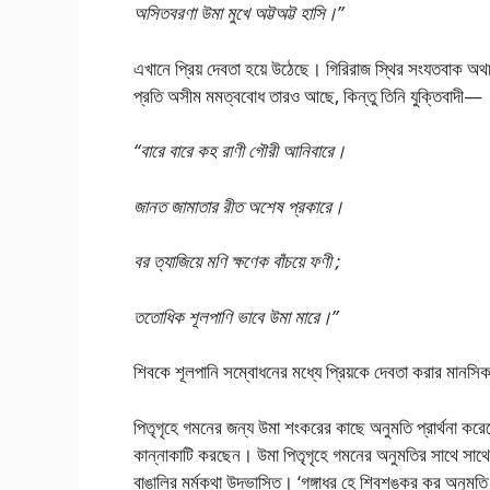
অসিতবরণা উমা মুখে অট্টঅট্ট হাসি।”
এখানে প্রিয় দেবতা হয়ে উঠেছে। গিরিরাজ স্থির সংযতবাক অথচ 
প্রতি অসীম মমত্ববোধ তারও আছে, কিন্তু তিনি যুক্তিবাদী—
“বারে বারে কহ রাণী গৌরী আনিবারে।
জানত জামাতার রীত অশেষ প্রকারে।
বর ত্যাজিয়ে মণি ক্ষণেক বাঁচয়ে ফণী ;
ততোধিক শূলপাণি ভাবে উমা মারে।”
শিবকে শূলপানি সম্বোধনের মধ্যে প্রিয়কে দেবতা করার মানসিক
পিতৃগৃহে গমনের জন্য উমা শংকরের কাছে অনুমতি প্রার্থনা করেছ
কান্নাকাটি করছেন। উমা পিতৃগৃহে গমনের অনুমতির সাথে সাথে “আস
বাঙালির মর্মকথা উদ্ভাসিত। ‘গঙ্গাধর হে শিবশঙ্কর কর অনুমতি হর