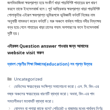
জলবিভাজিকা ক্ষয়প্রাপ্ত হয়ে সংকীর্ণ খাড়া পাড়বিশিষ্ট পাহাড়ের রূপ ধারণ
করলে তাকে ইনসেলবার্জ বলে। পূর্ব আফ্রিকার ক্ষয়প্রাপ্ত খাড়া পাড়বিশিষ্ট
গােলাকৃতির এইরূপ ক্ষয়প্রাপ্ত ভূমিরূপকে ভূবিজ্ঞানী বর্নহার্ট নিজের নাম
অনুযায়ী নামকরণ করেন বর্নহার্ট। মরু অঞ্চলে বার্ধক্য পর্যায়ে নদীর নিম্নক্ষয়
বন্ধ হয়ে গেলে পাহাড়ের খাড়া ঢালের পশ্চাৎ অপসারণের ফলে ইনসেলবার্জ
সৃষ্টি হয়।
এইরকম Question answer পাওয়ার জন্য আমাদের
website visit করুন
দ্বাদশ শ্রেণীর শিক্ষা বিজ্ঞানের(education) সব প্রশ্ন উত্তর
Categories
Uncategorized
ডেভিসের ক্ষয়চক্রের সংক্ষিপ্ত সমালােচনা করাে। এল. সি. কিং-এর
শুষ্ক অঞ্চলের ক্ষয়চক্রের ধারণাটি ব্যাখ্যা করাে। অথবা, কিং-এর পাদ
সমতলীকরণ মতবাদটি ব্যাখ্যা করাে।
বােলসন বা প্লায়া কাকে বলে? পেডিমেন্ট ও বাজাদার মধ্যে পার্থক্য নির্ণয়