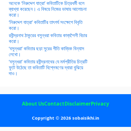
অনেকে ‘নিরুদ্দেশ যাত্রা’ কবিতাটিকে চিত্রধর্মী বলে
ব্যাখ্যা করেছেন। এ বিষয়ে নিজের ভাষায় আলোচনা
করো।
‘নিরুদ্দেশ যাত্রা’ কবিতাটির তাৎপর্য সংক্ষেপে বিবৃতি
করো।
রবীন্দ্রনাথ ঠাকুরের বসুন্ধরা কবিতার কাব্যশৈলী বিচার
করো।
‘বসুন্ধরা’ কবিতার ছড়া সুরের গীতি কাব্যিক বিন্যাস
লেখো।
‘বসুন্ধরা’ কবিতায় রবীন্দ্রনাথের যে মর্মপ্রীতির চিত্রটি
ফুটে উঠেছে তা কবিতাটি বিশ্লেষণের দ্বারা বুঝিয়ে
দাও।
About Us
Contact
Disclaimer
Privacy
Copyright © 2026 sobaisikhi.in