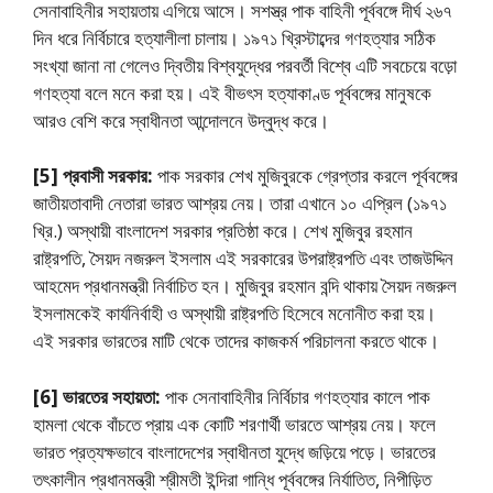
সেনাবাহিনীর সহায়তায় এগিয়ে আসে। সশস্ত্র পাক বাহিনী পূর্ববঙ্গে দীর্ঘ ২৬৭
দিন ধরে নির্বিচারে হত্যালীলা চালায়। ১৯৭১ খ্রিস্টাব্দের গণহত্যার সঠিক
সংখ্যা জানা না গেলেও দ্বিতীয় বিশ্বযুদ্ধের পরবর্তী বিশ্বে এটি সবচেয়ে বড়াে
গণহত্যা বলে মনে করা হয়। এই বীভৎস হত্যাকাণ্ড পূর্ববঙ্গের মানুষকে
আরও বেশি করে স্বাধীনতা আন্দোলনে উদ্বুদ্ধ করে।
[5] প্রবাসী সরকার:
পাক সরকার শেখ মুজিবুরকে গ্রেপ্তার করলে পূর্ববঙ্গের
জাতীয়তাবাদী নেতারা ভারত আশ্রয় নেয়। তারা এখানে ১০ এপ্রিল (১৯৭১
খ্রি.) অস্থায়ী বাংলাদেশ সরকার প্রতিষ্ঠা করে। শেখ মুজিবুর রহমান
রাষ্ট্রপতি, সৈয়দ নজরুল ইসলাম এই সরকারের উপরাষ্ট্রপতি এবং তাজউদ্দিন
আহমেদ প্রধানমন্ত্রী নির্বাচিত হন। মুজিবুর রহমান বন্দি থাকায় সৈয়দ নজরুল
ইসলামকেই কার্যনির্বাহী ও অস্থায়ী রাষ্ট্রপতি হিসেবে মনােনীত করা হয়।
এই সরকার ভারতের মাটি থেকে তাদের কাজকর্ম পরিচালনা করতে থাকে।
[6] ভারতের সহায়তা:
পাক সেনাবাহিনীর নির্বিচার গণহত্যার কালে পাক
হামলা থেকে বাঁচতে প্রায় এক কোটি শরণার্থী ভারতে আশ্রয় নেয়। ফলে
ভারত প্রত্যক্ষভাবে বাংলাদেশের স্বাধীনতা যুদ্ধে জড়িয়ে পড়ে। ভারতের
তৎকালীন প্রধানমন্ত্রী শ্রীমতী ইন্দিরা গান্ধি পূর্ববঙ্গের নির্যাতিত, নিপীড়িত