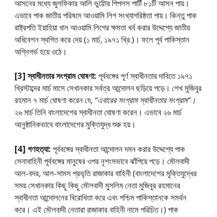
আসনের মধ্যে জুলফিকার আলি ভুট্টোর পিপলস পার্টি ৮১টি আসন পায়।
এভাবে পাক জাতীয় পরিষদে আওয়ামি লিগ সংখ্যাগরিষ্ঠতা পায়। কিন্তু পাক
রাষ্ট্রপতি ইয়াহিয়া খান আওয়ামি লিগের ক্ষমতা খর্ব করার উদ্দেশ্যে জাতীয়
অধিবেশন স্থগিত করে দেয় (১ মার্চ, ১৯৭১ খ্রি.)। ফলে পূর্ব পাকিস্তান
অগ্নিগর্ভ হয়ে ওঠে।
[3] স্বাধীনতার সংগ্রাম ঘােষণা:
পূর্ববঙ্গের পূর্ণ স্বাধীনতার দাবিতে ১৯৭১
খ্রিস্টাব্দের মার্চ মাসে সেখানকার সর্বত্র আন্দোলন ছড়িয়ে পড়ে। শেখ মুজিবুর
রহমান ৭ মার্চ ঘােষণা করেন যে,
“এবারের সংগ্রাম স্বাধীনতার সংগ্রাম”।
২৬ মার্চ তিনি বাংলাদেশের স্বাধীনতা ঘােষণা করেন। এভাবে ২৬ মার্চ
আনুষ্ঠানিকভাবে বাংলাদেশের মুক্তিযুদ্ধ শুরু হয়।
[4] গণহত্যা:
পূর্ববঙ্গের স্বাধীনতা আন্দোলন দমন করার উদ্দেশ্যে পাক
সেনাবাহিনী পূর্ববঙ্গের মানুষের ওপর নৃশংসভাবে ঝাঁপিয়ে পড়ে। মৌলবাদী
আল-বদর, আল-সামস প্রভৃতি রাজাকার বাহিনী (বাংলাদেশের মুক্তিযুদ্ধের
সময় সেখানকার কিছু কিছু মৌলবাদী মুসলিম নেতা মুজিবুর রহমানের
স্বাধীনতা আন্দোলনের বিরােধিতা করে এবং পশ্চিম পাকিস্তানকে সমর্থন
করে। এই মৌলবাদী নেতারা রাজাকার বাহিনী নামে পরিচিত।) পাক