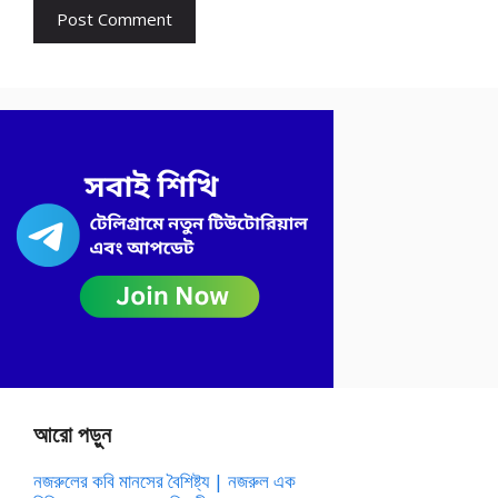
আরো পড়ুন
নজরুলের কবি মানসের বৈশিষ্ট্য | নজরুল এক