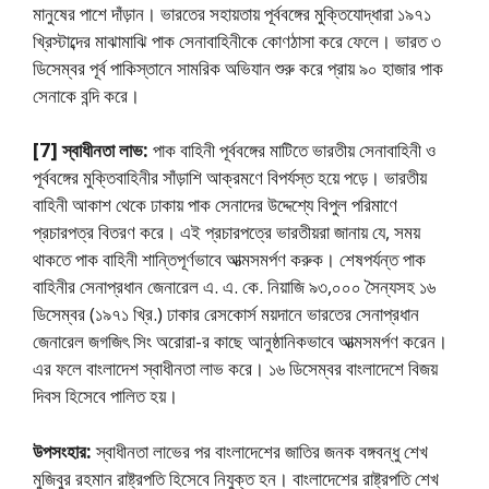
মানুষের পাশে দাঁড়ান। ভারতের সহায়তায় পূর্ববঙ্গের মুক্তিযােদ্ধারা ১৯৭১
খ্রিস্টাব্দের মাঝামাঝি পাক সেনাবাহিনীকে কোণঠাসা করে ফেলে। ভারত ৩
ডিসেম্বর পূর্ব পাকিস্তানে সামরিক অভিযান শুরু করে প্রায় ৯০ হাজার পাক
সেনাকে বন্দি করে।
[7] স্বাধীনতা লাভ:
পাক বাহিনী পূর্ববঙ্গের মাটিতে ভারতীয় সেনাবাহিনী ও
পূর্ববঙ্গের মুক্তিবাহিনীর সাঁড়াশি আক্রমণে বিপর্যস্ত হয়ে পড়ে। ভারতীয়
বাহিনী আকাশ থেকে ঢাকায় পাক সেনাদের উদ্দেশ্যে বিপুল পরিমাণে
প্রচারপত্র বিতরণ করে। এই প্রচারপত্রে ভারতীয়রা জানায় যে, সময়
থাকতে পাক বাহিনী শান্তিপূর্ণভাবে আত্মসমর্পণ করুক। শেষপর্যন্ত পাক
বাহিনীর সেনাপ্রধান জেনারেল এ. এ. কে. নিয়াজি ৯৩,০০০ সৈন্যসহ ১৬
ডিসেম্বর (১৯৭১ খ্রি.) ঢাকার রেসকোর্স ময়দানে ভারতের সেনাপ্রধান
জেনারেল জগজিৎ সিং অরােরা-র কাছে আনুষ্ঠানিকভাবে আত্মসমর্পণ করেন।
এর ফলে বাংলাদেশ স্বাধীনতা লাভ করে। ১৬ ডিসেম্বর বাংলাদেশে বিজয়
দিবস হিসেবে পালিত হয়।
উপসংহার:
স্বাধীনতা লাভের পর বাংলাদেশের জাতির জনক বঙ্গবন্ধু শেখ
মুজিবুর রহমান রাষ্ট্রপতি হিসেবে নিযুক্ত হন। বাংলাদেশের রাষ্ট্রপতি শেখ