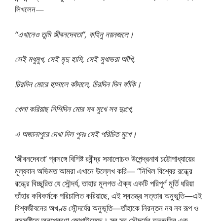
লিখলেন—
“এখানেও তুমি জীবনদেবতা”, কহিনু নয়নজলে।
সেই মধুমুখ, সেই মৃদু হাসি, সেই সুধাভরা আঁখি,
চিরদিন মোরে হাসালে কাঁদালে, চিরদিন দিল ফাঁকি।
খেলা করিয়াছ নিশিদিন মোর সব সুখে সব দুঃখে,
এ অজানাপুরে দেখা দিল পুনঃ সেই পরিচিত মুখে।
‘জীবনদেবতা’ প্রসঙ্গে বিশিষ্ট রবীন্দ্র সমালোচক উপেন্দ্রনাথ চট্টোপাধ্যায়ের
মূল্যবান অভিমত আমরা এখানে উল্লেখ করি— “নিখিল বিশ্বের রন্ধ্রে
রন্ধ্রে বিচ্ছুরিত যে সৌন্দর্য, তাহার মূলগত ঐক্য একটি পরিপূর্ণ মূর্তি ধরিয়া
তাঁহার কবিকর্মকে পরিচালিত করিয়াছে, এই স্বতন্ত্র সত্তার অনুভূতি—এই
বিশ্বজীবনের অখণ্ড সৌন্দর্যের অনুভূতি—তাঁহাকে নিরন্তন নব নব রূপ ও
রসসৃষ্টিতে অনুপ্রেরণা জোগাইয়েছে। স্ব স্ব সৌন্দর্যের অনুভূতির এক