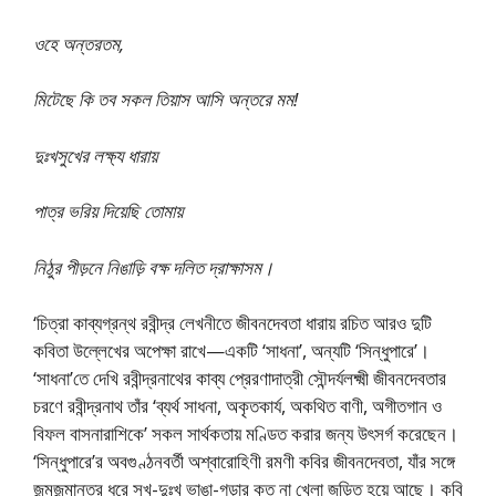
ওহে অন্তরতম,
মিটেছে কি তব সকল তিয়াস আসি অন্তরে মম!
দুঃখসুখের লক্ষ্য ধারায়
পাত্র ভরিয় দিয়েছি তোমায়
নিঠুর পীড়নে নিঙাড়ি বক্ষ দলিত দ্রাক্ষাসম।
‘চিত্রা কাব্যগ্রন্থ রবীন্দ্র লেখনীতে জীবনদেবতা ধারায় রচিত আরও দুটি
কবিতা উল্লেখের অপেক্ষা রাখে—একটি ‘সাধনা’, অন্যটি ‘সিন্ধুপারে’।
‘সাধনা’তে দেখি রবীন্দ্রনাথের কাব্য প্রেরণাদাত্রী সৌন্দর্যলক্ষ্মী জীবনদেবতার
চরণে রবীন্দ্রনাথ তাঁর ‘ব্যর্থ সাধনা, অকৃতকার্য, অকথিত বাণী, অগীতগান ও
বিফল বাসনারাশিকে’ সকল সার্থকতায় মণ্ডিত করার জন্য উৎসর্গ করেছেন।
‘সিন্ধুপারে’র অবগুণ্ঠনবর্তী অশ্বারোহিণী রমণী কবির জীবনদেবতা, যাঁর সঙ্গে
জন্মজন্মান্তর ধরে সুখ-দুঃখ ভাঙা-গড়ার কত না খেলা জড়িত হয়ে আছে। কবি