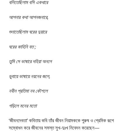
বলিতেছিলাম বসি একধারে
আপনার কথা আপনজনারে,
শুনাতেছিলাম ঘরের দুয়ারে
ঘরের কাহিনি যত ;
তুমি সে ভাষারে দহিয়া অনলে
ডুবায়ে ভাষায়ে নয়নের জলে,
নবীন প্রতিমা নব কৌশলে
গড়িলে মনের মতো
‘জীবনদেবতা’ কবিতায় কবি তাঁর জীবন নিয়ামককে পুরুষ ও প্রেমিক রূপে
সম্বোধন করে জীবনের সমস্ত সুখ-দুঃখ নিবেদন করেছেন—