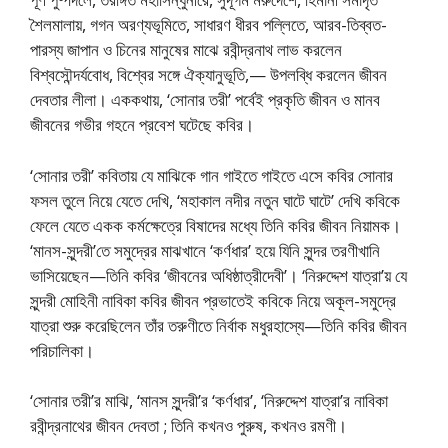
শৈলমালায়, গগন অরণ্যভূমিতে, সাধারণ ধীরব পল্লিতে, আরব-তিব্বত-
পারস্য জাপান ও চিনের মানুষের মাঝে রবীন্দ্রনাথ লাভ করলেন
বিশ্বসৌন্দর্যবোধ, বিশ্বের সঙ্গে ঐক্যানুভূতি,— উপলব্ধি করলেন জীবন
দেবতার লীলা। এককথায়, ‘সোনার তরী’ পর্বেই প্রকৃতি জীবন ও মানব
জীবনের গভীর গহনে প্রবেশ ঘটেছে কবির।
‘সোনার তরী’ কবিতায় যে মাঝিকে গান গাইতে গাইতে এসে কবির সোনার
ফসল তুলে নিয়ে যেতে দেখি, ‘মহাকাল নদীর নতুন ঘাটে ঘাটে’ দেখি কবিকে
ফেলে যেতে একক কর্মক্ষেত্রে বিষাদের মধ্যে তিনি কবির জীবন নিয়ামক।
‘মানস-সুন্দরী’তে সমুদ্রের মাঝখানে ‘কর্ণধার’ হয়ে যিনি সুন্দর তরণীখানি
ভাসিয়েছেন—তিনি কবির ‘জীবনের অধিষ্ঠাত্রীদেবী’। ‘নিরুদ্দেশ যাত্রা’য় যে
সুন্দরী মোহিনী নাবিকা কবির জীবন প্রভাতেই কবিকে নিয়ে অকূল-সমুদ্রে
যাত্রা শুরু করেছিলেন তাঁর তরুণীতে নির্বাক মধুরহাস্যে—তিনি কবির জীবন
পরিচালিকা।
‘সোনার তরী’র মাঝি, ‘মানস সুন্দরী’র ‘কর্ণধার’, ‘নিরুদ্দেশ যাত্রা’র নাবিকা
রবীন্দ্রনাথের জীবন দেবতা ; তিনি কখনও পুরুষ, কখনও রমণী।