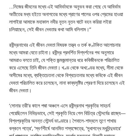
…নিজের জীবনের মধ্যে এই আবির্ভাবকে অনুভব করা গেছে যে আবির্ভাব
অতীতের মধ্য হইতে অনাগতের মধ্যে প্রাণের পালের ওপর প্রেমের হাওয়া
লাগাইয়া আমাকে মহাকাল নদীর নূতন নূতন ঘাটে বহন করিয়া লইয়া
চলিয়াছেন, সেই জীবন দেবতার কথা আমি বলিলাম।”
রবীন্দ্রনাথের এই জীবন দেবতা বিষয়ক তত্ত্ব ও তর্ক কণ্টকিত আলোচনার
মধ্যে আমরা যেতে চাইনা। রবীন্দ্র প্রদর্শিত দিগ্‌দর্শনের পথ অনুসারে
আমরাও বলতে চাই, যে শক্তি জন্মজন্মান্তর ধরে কবিজীবনকে পরিচালিত
করে এসেছে তিনি জীবন দেবতা। খণ্ড থেকে অখণ্ডের মধ্যে, সীমা থেকে
অসীমের মধ্যে, ব্যক্তিচেতনা থেকে বিশ্বচেতনার মধ্যে কবিকে এই জীবন
দেবতা পরিচালিত করে চলেছেন, নানা কাব্যসৃষ্টির প্রেরণা দিয়ে চলেছেন এই
জীবন দেবতা।
‘সোনার তরী’র কালে পদ্মা অঞ্চলে এসে রবীন্দ্রনাথ প্রকৃতির সাহচর্য
পেয়েছিলেন নিবিড়ভাবে, সেই প্রকৃতি নিয়ে গেল বিচিত্র সৌন্দর্যের রাজ্যে—
বিশ্বপ্রকৃতির অনন্ত সৌন্দর্য ভাণ্ডারে। শৈবালে-শাদ্বলে তৃণে শাখায়
বল্কলে পত্রে’, ‘স্বর্ণশীর্ষে আনমিত শস্যক্ষেত্রে, ‘সুধাগন্ধে মধুবিন্দুভারে’
পূর্ণ পুষ্পদলে, তরঙ্গিত মহাসিন্ধুনীরে, সুদূর্গম মরুদেশে, হিমানী সমাদৃত