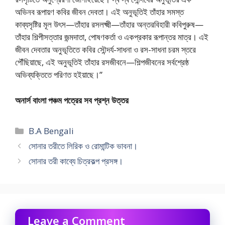
অভিনব রূপায়ণ কবির জীবন দেবতা। এই অনুভূতিই তাঁহার সমস্ত
কাব্যসৃষ্টির মূল উৎস—তাঁহার রসলক্ষ্মী—তাঁহার অন্তরবিহারী কবিপুরুষ—
তাঁহার শিল্পীসত্তার জন্মদাতা, পোষণকর্তা ও একপ্রকার রূপান্তর মাত্র। এই
জীবন দেবতার অনুভূতিতে কবির সৌন্দর্য-সাধনা ও রস-সাধনা চরম স্তরে
পৌঁছিয়াছে, এই অনুভূতিই তাঁহার রসজীবনে—শিল্পজীবনের সর্বশ্রেষ্ঠ
অভিব্যক্তিতে পরিণত হইয়াছে।”
অনার্স বাংলা পঞ্চম পত্রের সব প্রশ্ন উত্তর
Categories
B.A Bengali
সোনার তরীতে লিরিক ও রোমান্টিক ভাবনা।
সোনার তরী কাব্যে চিত্রকল্প প্রসঙ্গ।
Leave a Comment