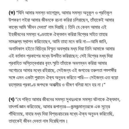
(ক)
“যিনি আমার সমস্ত ভালোমন্দ, আমার সমস্ত অনুকূল ও প্রতিকূল
উপকরণ লইয়া আমার জীবনকে রচনা করিয়া চলিয়াছেন, তাঁহাকেই আমার
কাব্যে আমি ‘জীবন দেবতা’ নাম দিয়াছি। তিনি যে কেবল আমার এই
ইহজীবনের সমস্ত খণ্ডতাকে ঐক্যদান করিয়া বিশ্বের সহিত তাহার
সামঞ্জস্য স্থাপন করিতেছেন, আমি তাহা মনে করি না—আমি জানি,
অনাদিকাল হইতে বিচিত্র বিস্মৃত অবস্থার মধ্য দিয়া তিনি আমাকে আমার
এই বর্তমান প্রকাশের মধ্যে উপনীত করিয়াছেন; সেই বিশ্বের মধ্য দিয়া
প্রবাহিত অস্তিত্বধারার বৃহৎ স্মৃতি তাঁহাকে অবলম্বন করিয়া আমার
অগোচরে আমার মধ্যে রহিয়াছে, সেইজন্য এই জগতের তরুলতা পশুপক্ষীর
সঙ্গে এমন একটা পুরাতন ঐক্য অনুভব করিতে পারি— সেইজন্য এত বড়ো
রহস্যময় প্রকাণ্ড জগৎকে অনাত্মীয় ও ভীষণ বলিয়া মনে হয় না।”
(খ)
“যে শক্তি আমার জীবনের সমস্ত সুখদুঃখকে সমস্ত ঘটনাকে ঐক্যদান,
তাৎপর্য জ্ঞান করিতেছে, আমার রূপান্তর—জন্মজন্মান্তরকে এক সূত্রে
গাঁথিতেছে, যাহার মধ্য দিয়া বিশ্বচরাচরের মধ্যে ঐক্য অনুভব করিতেছি,
তাহাকেই জীবন দেবতা নাম দিয়েছিলাম।