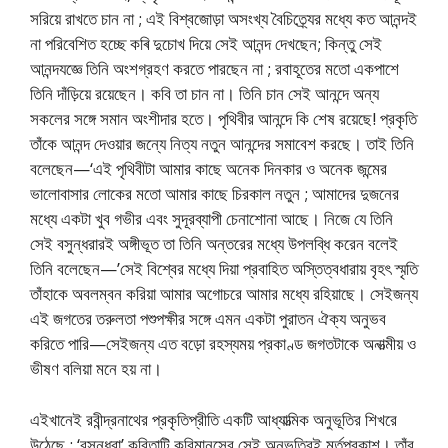
সরিয়ে রাখতে চান না ; এই বিশ্বজোড়া অসংখ্য বৈচিত্র্যের মধ্যে কত আনন্দই
না পরিবেশিত হচ্ছে কৰি দুচোখ দিয়ে সেই আনন্দ দেখছেন; কিন্তু সেই
আনন্দযজ্ঞে তিনি অংশগ্রহণ করতে পারছেন না ; রবাহূতের মতো একপাশে
তিনি দাঁড়িয়ে রয়েছেন। কবি তা চান না। তিনি চান সেই আনন্দে অন্য
সকলের সঙ্গে সমান অংশীদার হতে। পৃথিবীর আনন্দে কি শেষ রয়েছে! প্রকৃতি
তাঁকে আনন্দ দেওয়ার জন্যে নিত্য নতুন আনন্দের সমাবেশ করছে। তাই তিনি
বলেছেন—‘এই পৃথিবীটা আমার কাছে অনেক দিনকার ও অনেক জন্মের
ভালোবাসার লোকের মতো আমার কাছে চিরকাল নতুন ; আমাদের দুজনের
মধ্যে একটা খুব গভীর এবং সুদূরব্যাপী চেনাশোনা আছে। নিজে যে তিনি
সেই বসুন্ধরারই অঙ্গীভূত তা তিনি অন্তরের মধ্যে উপলব্ধি করেন বলেই
তিনি বলেছেন—’সেই বিশ্বের মধ্যে দিয়া প্রবাহিত অস্তিত্বধারায় বৃহৎ স্মৃতি
তাঁহাকে অবলম্বন করিয়া আমার অগোচরে আমার মধ্যে রহিয়াছে। সেইজন্য
এই জগতের তরুলতা পশুপক্ষীর সঙ্গে এমন একটা পুরাতন ঐক্য অনুভব
করিতে পারি—সেইজন্য এত বড়ো রহস্যময় প্রকাণ্ড জগতটাকে অনাত্মীয় ও
ভীষণ বলিয়া মনে হয় না।
এইখানেই রবীন্দ্রনাথের প্রকৃতিপ্রীতি একটি আধ্যাত্মিক অনুভূতির শিখরে
উঠেছে ; ‘বসুন্ধরা’ কবিতাটি কবিমানসের সেই অনুভূতিরই মূর্তপ্রকাশ। তাঁর