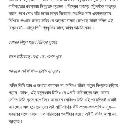
কবিসত্তার রহস্যময় নিগূঢ়তম ব্যঞ্জনা। বিশ্বের অজস্র সৌন্দর্যকে অতৃপ্ত
নয়নে দেখে দেখে তাঁর মনের মধ্যে নিজেকে সেগুলির সঙ্গে একান্তভাবে
মিশিয়ে দেওয়ার জন্যে কবির যে অতৃপ্ত বাসনা জেগেছে তারই দলিল এই
‘বসুন্ধরা’—মাতৃরূপিণী প্রকৃতির কাছে কবির আত্মনিবেদন।
তোমার বিপুল প্রাণ বিচিত্র সুখের
উৎস উঠিতেছে যেথা, সে গোপন পুরে
আমাকে লইয়া যাও–রাখিও না দূরে।
যেদিন তিনি আর এ জগতে থাকবেন না সেদিনও তাঁরই আনন্দ বিশ্বময় ছড়িয়ে
পড়বে : কারণ, এই বসুন্ধরার তিনিও যে একটি অবিচ্ছেদ্য অঙ্গ; আবার
সেদিন তিনি নূতন রূপে ফিরে আসবেন সেদিনও তিনি এই প্রকৃতিরই একটি
অবিচ্ছেদ অঙ্গ হয়ে জন্মাবেন এই মাটি-পাথর-কীট-পতঙ্গ-পশু-পাখি-মানুষ—
সকলের সঙ্গে একাত্ম, এক পরিবারের অংশীদার হয়ে। এইটি কবির আশা নয়,
প্রত্যয়।