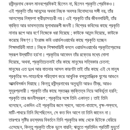
রবীন্দ্রনাথ কেবল মানবপ্রেমিকই ছিলেন না, ছিলেন প্রকৃতি প্রেমিকও।
এই প্রকৃতি তাঁর আনন্দের অথবা নিছক অবসর বিনোদনের সঙ্গী নয়, তাঁর
আলস্যের নিষ্ফলা ক্রীড়াসহচরী নয়। এই প্রকৃতি তাঁর জীবনদায়িনী, তাঁর
ব্যক্তি আর ভাবসত্তার মূলাধাররূপী জননী। বিশ্বের কবিদের কাছে প্রকৃতি
নানার রূপে আর বর্ণে নিজেকে ধরা দিয়েছে ; কাউকে আনন্দ দিয়েছে, কাউকে
করেছে বিষণ্ণ। ইংরাজ কবি ওয়ার্ডসওয়ার্থের কাছে প্রকৃতি হচ্ছেন
শিক্ষাদায়িনী মাতা। নিছক শিক্ষাদায়িনী বললে ওয়ার্ডসওয়ার্থের প্রকৃতিপ্রেমের
স্বরূপ উদ্‌ঘাটিত হয়’না। প্রকৃতির আবেদন তাঁর রক্তের মধ্যে দোলা
দিয়েছে, অথবা, প্রকৃতিচেতনাই তাঁর কাছে মানুষের সত্যিকার চেতনা;
মানুষের এত দুঃখ আর যাতনার আসল কারণটা তাই তাঁর কাছে এই যে মানুষ
প্রকৃতির সৎ-সাহচর্যকে পরিত্যাগ করে আধুনিক বস্তুতান্ত্রিক যুগের আগুনে
আত্মবিসর্জন দিয়াছে। কিন্তু রবীন্দ্রনাথের অনুভূতি আরও তীব্র, আরও
সুদূরপ্রসারী। প্রকৃতি তাঁর কাছে স্বতন্ত্র ব্যক্তিত্ব নিয়ে আবির্ভূতা হয়নি;
প্রকৃতি তার জননীস্বরূপ ; প্রকৃতির সঙ্গে তিনি একান্ত। তাই তিনি
বলেছেন, একদিন এই প্রকৃতির জলে স্থলে, আলো-বাতাসে, বৃক্ষ-পল্লবে,
মাটি-পাথরে তিনি মিশেছিলেন, সে কত দিন আগে তা তিনি জানেন না।
তারপরে সৃষ্টির রহস্যময় বিবর্তনে তিনি প্রকৃতির কাছ থেকে ছিটকে বেরিয়ে
এসেছেন, কিন্তু প্রকৃতি তাঁকে ভুলে যায়নি; ঋতুতে প্রতিদিন প্রতিটি মুহূর্তে