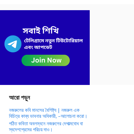
আরো পড়ুন
নজরুলের কবি মানসের বৈশিষ্ট্য | নজরুল এক
বিচিত্র কাব্য ভাবনার অধিকারী, –আলোচনা করো।
পঠিত কবিতা অবলম্বনে নজরুলের দেশাত্মবোধ বা
স্বদেশপ্রেমের পরিচয় দাও।