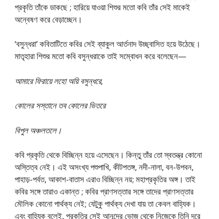
প্রকৃতি তাঁকে ডাকছে ; হারিয়ে যাওয়া শিশুর মতো কবি তাঁর সেই মাকেই
অন্বেষণ করে বেড়াচ্ছেন।
‘বসুন্ধরা’ কবিতাটিতে কবির সেই ব্যাকুল আর্তনাদ উচ্ছ্বাসিত হয়ে উঠেছে।
মাতৃহারা শিশুর মতো কবি বসুন্ধরাকে তাই সম্বোধন করে বলেছেন—
আমারে ফিরায়ে লহো অয়ি বসুন্ধরে,
কোলের সস্তানে তব কোলের ভিতরে
বিপুল অঞ্চলতলে।
কবি প্রকৃতি থেকে বিচ্ছিন্ন হয়ে এসেছেন। কিন্তু তাঁর তো স্বতন্ত্র কোনো
অস্তিত্ব নেই। এই অসংখ্য পশুপাখি, কীটপতঙ্গ, নদী-নালা, বন-উপবন,
পাহাড়-পর্বত, আকাশ-বাতাস এরাও বিচ্ছিন্ন নয়; মহাপ্রকৃতির অঙ্গ। তাই
কবির সঙ্গে তারাও একান্ত ; কবির প্রাণসত্তার সঙ্গে তাদের প্রাণসত্তার
মৌলিক কোনো পার্থক্য নেই; যেটুকু পার্থক্য দেখা যায় তা কেবল বাহ্যিক।
এবং বাহ্যিক বলেই, প্রকৃতির সেই আনন্দের ভোজ থেকে নিজেকে তিনি দূরে