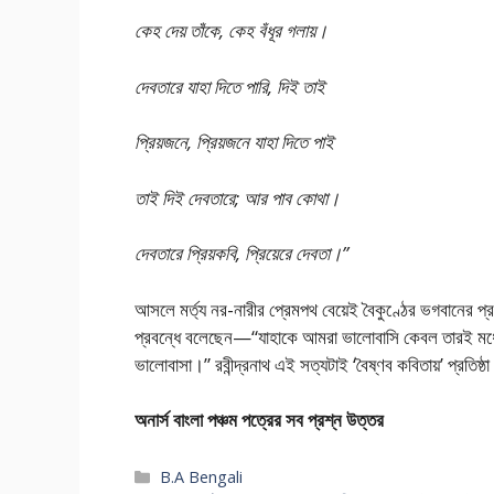
কেহ দেয় তাঁকে, কেহ বঁধূর গলায়।
দেবতারে যাহা দিতে পারি, দিই তাই
প্রিয়জনে, প্রিয়জনে যাহা দিতে পাই
তাই দিই দেবতারে; আর পাব কোথা।
দেবতারে প্রিয়কবি, প্রিয়েরে দেবতা।”
আসলে মর্ত্য নর-নারীর প্রেমপথ বেয়েই বৈকুণ্ঠের ভগবানের প্রতি য
প্রবন্ধে বলেছেন—“যাহাকে আমরা ভালোবাসি কেবল তারই মধ্
ভালোবাসা।” রবীন্দ্রনাথ এই সত্যটাই ‘বৈষ্ণব কবিতায়’ প্রতিষ্
অনার্স বাংলা পঞ্চম পত্রের সব প্রশ্ন উত্তর
Categories
B.A Bengali