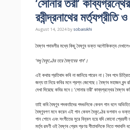
‘সোনার তরী’ কাব্যগ্রন্থে
রবীন্দ্রনাথের মর্ত্যপ্রীত
August 14, 2024
by
sobaisikhi
বৈষ্ণব পদাবলীর মধ্যে কিছু বৈষ্ণুব ভক্ত অলৌকিকত্ব দেখালে
‘শুধু বৈকুণ্ঠের তরে বৈষ্ণবের গান’।
এই কথায় প্রতিবাদ কবি না জানিয়ে পারেন না। বৈব পদে চিত্রিত
জন্য তা নিয়ে কবির মনে প্রশ্ন জেগেছে। বৈষ্ণব মহাজন বৃন্দ র
দেখা দিয়েছে কবির মনে। ‘সোনার তরী’ কাব্যগ্রন্থের বৈষ্ণব ক
তাই কবি বৈষ্ণুব পদকর্তাদের পদগুলিকে কেবল গান বলে অভিহ
বৈষ্ণুবগণ মনে করেন এই গান কেবল বৈকুণ্ঠের ভগবান ও ভক্তদে
গান শোনে এবং সংগীতের সুরে বিহ্বল হয়ে যদি কোনো প্রেয়সী ত
মর্ত্য রমণী ওই বৈষ্ণব প্রেম প্রণয় গীতাবলিকে নিতে পদাবলি 