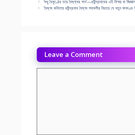
‘শুধু বৈকুণ্ঠের তরে বৈষ্ণবের গান’—রবীন্দ্রনাথের এই বিস্ময় বা জিজ্ঞা
‘বৈষ্ণব কবিতায় রবীন্দ্রনাথ বৈষ্ণব পদাবলীর বিচারে যে নতুন মান
Leave a Comment
Comment