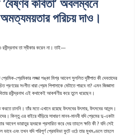
র ‘বৈষ্ণব কবিতা’ অবলম্বনে
ি ও অমত্যময়তার পরিচয় দাও।
ও রবীন্দ্রনাথ তা স্বীকার করেন না। তাই—
 প্রেমিক-প্রেমিকার লজ্জা শঙ্কা মিশ্র আবেগ সুললিত দৃষ্টিপাত কী দেবতাদের
চিত প্রণয়ের সংগীত ধারা প্রেম পিপাসাকে মেটাতে পারবে না? এমন জিজ্ঞাসা
বিতায় রবীন্দ্রনাথ এই কথাকেই আকর্ষণীয় করে তুলে ধরেছেন।
িত করতে চাননি। তাঁর মতে এখানে রয়েছে উৎসবের উৎসার, উৎসবের আনন্দ।
র। কিন্তু এর বাইরে দাঁড়িয়ে সাধারণ মানব-মানবী যদি প্রেমের দু-একটা
ার আবেগ ভারাতুর হৃদয়কে প্রসারিত করে দেয় তাহলে ক্ষতি কী ? যদি সেই
বলে ভাবে এবং তখন যদি পরিপূর্ণ প্রেমবিভা ফুটে ওঠে তার মুখমণ্ডলে তাহলে