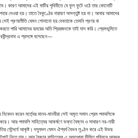
য় ভাব। কারণ আমাদের এই মাটির পৃথিবীতে যে ফুল ফুটে ওঠে তার কোনোটি
পহার দেওয়া হয়। তাতে বৈকুণ্ঠের নারায়ণ অসন্তুষ্ট হয় না। আবার আমাদের
হয় সেই প্রণয়গীতি যেমন শোনানো হয় দেবতাকে তেমনি প্রণয় বা
ান করতে পারি আমাদের হৃদয়ের অতি প্রিয়জনকে তাই দান করি। প্রেমভূমিতে
রবীন্দ্রনাথ এ প্রসঙ্গে বলেছেন—
শ্যে নিবেদন করেন মর্ত্যের মানব-মানবীরা সেই অমৃত সমান প্রেম পদাবলিকে
করে। আর পদাবলি সাহিত্যের আকর্ষণে ভক্ত বৈষ্ণব ও সাধারণ নর-নারী
ৃতির সৌন্দর্যে আকৃষ্ট। দস্যুদল যেমন ঐশ্বর্য বৈভব লুণ্ঠন করে এই উভয়
 লুটেপুটে নিতে চায়। আর বৈষ্ণব সাহিত্যের এ অমৃতধারা সীমিত পরিসরে আবদ্ধ