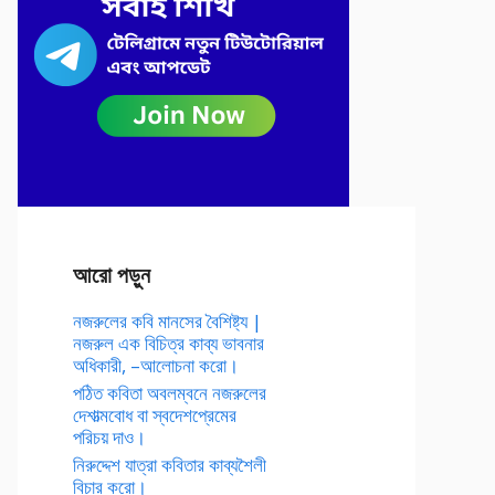
আরো পড়ুন
নজরুলের কবি মানসের বৈশিষ্ট্য |
নজরুল এক বিচিত্র কাব্য ভাবনার
অধিকারী, –আলোচনা করো।
পঠিত কবিতা অবলম্বনে নজরুলের
দেশাত্মবোধ বা স্বদেশপ্রেমের
পরিচয় দাও।
নিরুদ্দেশ যাত্রা কবিতার কাব্যশৈলী
বিচার করো।