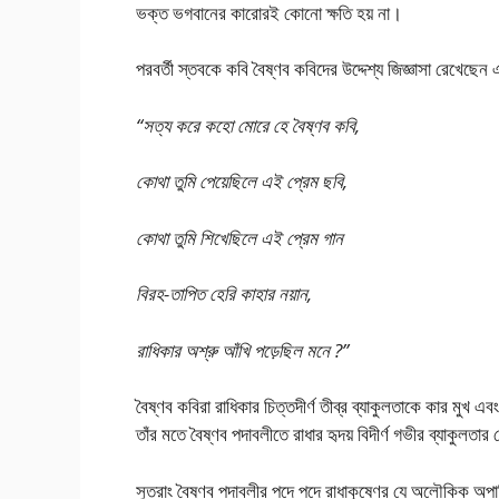
ভক্ত ভগবানের কারোরই কোনো ক্ষতি হয় না।
পরবর্তী স্তবকে কবি বৈষ্ণব কবিদের উদ্দেশ্য জিজ্ঞাসা রেখে
“সত্য করে কহো মোরে হে বৈষ্ণব কবি,
কোথা তুমি পেয়েছিলে এই প্রেম ছবি,
কোথা তুমি শিখেছিলে এই প্রেম গান
বিরহ-তাপিত হেরি কাহার নয়ান,
রাধিকার অশ্রু আঁখি পড়েছিল মনে ?”
বৈষ্ণব কবিরা রাধিকার চিত্তদীর্ণ তীব্র ব্যাকুলতাকে কার মুখ এব
তাঁর মতে বৈষ্ণব পদাবলীতে রাধার হৃদয় বিদীর্ণ গভীর ব্যাকুলতার
সুতরাং বৈষ্ণব পদাবলীর পদে পদে রাধাকৃষ্ণের যে অলৌকিক অপার্থ