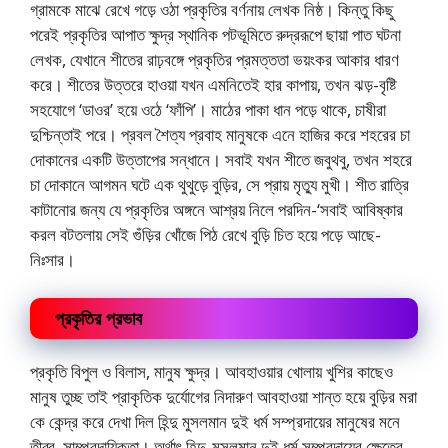
গ্রামকে মাঝে রেখে গড়ে ওঠা প্রকৃতির বর্ণনায় লেখক নিষ্ঠ। কিন্তু কিছু
পরেই প্রকৃতির আপাত ক্ষুদ্র স্থানিক পটভূমিতে রুদ্ররূপে ছায়া পাত ঘটনা
লেখক, যেখানে শীতের রাঢ়বঙ্গে প্রকৃতির প্রমত্ততা ভয়ংকর আকার ধারণ
করে। শীতের উত্তরে হাওয়া যখন এমনিতেই হার কাপায়, তখন ঝড়-বৃষ্টি
সহযোগে ‘ডাওর’ হয়ে ওঠে ‘ফাঁপি’। মাঠের পাকা ধান পড়ে থাকে, চাষীরা
দুশ্চিন্তাই পরে। প্রবল শৈত্য প্রবাহ মানুষকে এনে হাজির করে শহরের চা
দোকানের একটি উত্তাপের সন্ধানে। সবাই যখন শীতে জবুথবু, তখন শহরে
চা দোকানে আগমন ঘটে এক থুথুড়ে বুড়ির, সে প্রায় মৃত্যু মুখী। শীত রাত্রি
কাটানোর জন্য যে প্রকৃতির অঙ্গনে আশ্রয় নিলে পরদিন-‘সবাই আবিষ্কার
করল বটতলায় সেই গুঁড়ির খোঁজে পিঠ রেখে বুড়ি চিত হয়ে পড়ে আছে-
নিঃসার।
প্রকৃতির প্রভাব
প্রকৃতি বিপুল ও বিলাস, মানুষ ক্ষুদ্র। আবহাওয়ার খোলায় খুশির কাছেও
মানুষ তুচ্ছ তাই প্রাকৃতিক দুর্যোগের নিদারুণ আবহাওয়া শান্ত হয়ে বুড়ির মরা
কে কেন্দ্র করে দেখা দিল হিন্দু মুসলমান দুই ধর্ম সম্প্রদায়ের মানুষের মনে
তীব্র ‌ সাম্প্রদায়িকতা। অর্থাৎ হিন্দু-মুসলমান দুই ধর্ম সম্প্রদায়ের ক্ষেত্রে