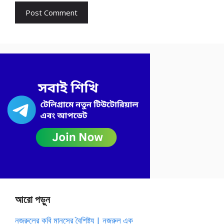
আরো পড়ুন
নজরুলের কবি মানসের বৈশিষ্ট্য | নজরুল এক