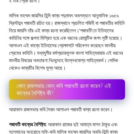
ই তাঁর শ্রেষ্ঠ রচনা।
মালিক মহম্মদ জায়সির হিন্দি কাব্য পদুমাবৎ অবলম্বনে আনুমানিক ১৬৫৯
খ্রিস্টাব্দে পদ্মাবতী রচিত হয়। রাজস্থানে প্রচলিত পদ্মিনী বা পদ্মাবতীর কাহিনি
নিয়ে জায়সি তাঁর এই কাব্য রচনা করেছিলেন।‘পদ্মাবতী’তে ইতিহাসের
কাহিনির সঙ্গে কল্পনা মিশ্রিত হয়ে এক ধরনের রােমান্টিক জগৎ সৃষ্টি হয়েছে।
আলাওল এই কাব্যে ইতিহাসের প্রেক্ষাপটে পরিবেশন করেছেন মানবীয়
প্রেমের কাহিনি। মধ্যযুগীয় ধর্মপ্রচারমূলক বাংলা সাহিত্যধারায় এই ধরনের
মানবীয় বিষয়ের অবতারণা নিঃসন্দেহে উল্লেখযােগ্য সাহিত্যকর্ম। সেদিক
থেকেও কাব্যটির বিশেষ মূল্য আছে।
কোন্ রাজসভার কোন্ কবি পদ্মাবতী রচনা করেন? এই
কাব্যের বৈশিষ্ট্য কী?
আরাকান রাজসভার কবি সৈয়দ আলাওল পদ্মাবতী কাব্য রচনা করেন।
পদ্মাবতী কাব্যের বৈশিষ্ট্য:
আরাকান রাজের দুই অমাত্য মাগন ঠাকুর এবং
সুলেমানের অনুরােধে সুফি-কবি মালিক মহম্মদ জায়সির অবধি-হিন্দি কাব্য