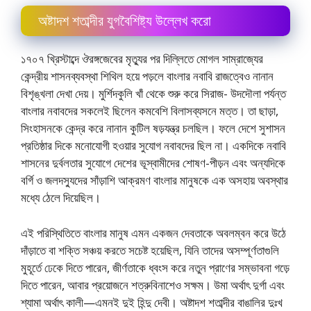
অষ্টাদশ শতাব্দীর যুগবৈশিষ্ট্য উল্লেখ করাে
১৭০৭ খ্রিস্টাব্দে ঔরঙ্গজেবের মৃত্যুর পর দিল্লিতে মােগল সাম্রাজ্যের
কেন্দ্রীয় শাসনব্যবস্থা শিথিল হয়ে পড়লে বাংলার নবাবি রাজত্বেও নানান
বিশৃঙ্খলা দেখা দেয়। মুর্শিদকুলি খাঁ থেকে শুরু করে সিরাজ- উদদৌলা পর্যন্ত
বাংলার নবাবদের সকলেই ছিলেন কমবেশি বিলাসব্যসনে মত্ত। তা ছাড়া,
সিংহাসনকে কেন্দ্র করে নানান কুটিল ষড়যন্ত্র চলছিল। ফলে দেশে সুশাসন
প্রতিষ্ঠার দিকে মনােযােগী হওয়ার সুযােগ নবাবদের ছিল না। একদিকে নবাবি
শাসনের দুর্বলতার সুযােগে দেশের ভূস্বামীদের শােষণ-পীড়ন এবং অন্যদিকে
বর্গি ও জলদস্যুদের সাঁড়াশি আক্রমণ বাংলার মানুষকে এক অসহায় অবস্থার
মধ্যে ঠেলে দিয়েছিল।
এই পরিস্থিতিতে বাংলার মানুষ এমন একজন দেবতাকে অবলম্বন করে উঠে
দাঁড়াতে বা শক্তি সঞ্চয় করতে সচেষ্ট হয়েছিল, যিনি তাদের অসম্পূর্ণতাগুলি
মুহূর্তে ঢেকে দিতে পারেন, জীর্ণতাকে ধ্বংস করে নতুন প্রাণের সম্ভাবনা গড়ে
দিতে পারেন, আবার প্রয়ােজনে শত্রুবিনাশেও সক্ষম। উমা অর্থাৎ দুর্গা এবং
শ্যামা অর্থাৎ কালী—এমনই দুই হিন্দু দেবী। অষ্টাদশ শতাব্দীর বাঙালির দুঃখ