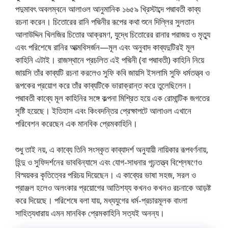
পদুমাবৎ অবলম্বনে আলাওল আনুমানিক ১৬৫৯ খ্রিস্টাব্দে পদ্মাবতী কাব্য
রচনা করেন। চিতােরের রানি পদ্মিনীর রূপের কথা শুনে দিল্লির সুলতান
আলাউদ্দিন খিলজির চিতাের আক্রমণ, যুদ্ধে চিতােরের রানার পরাজয় ও মৃত্যু
এবং পরিশেষে রানির আত্মবিসর্জন—মূল এবং অনুবাদ কাব্যদুটিরই মূল
কাহিনি এটাই। রাজস্থানে প্রচলিত এই পদ্মিনী (বা পদ্মাবতী) কাহিনি নিয়ে
জায়সি তাঁর কাব্যটি রচনা করলেও সুফি কবি জায়সি ইসলামি সুফি ধর্মতত্ত্ব ও
রূপকের প্রয়ােগ করে তাঁর কাব্যটিকে ভারাক্রান্ত করে তুলেছিলেন।
পদ্মাবতী কাব্যে মূল কাহিনির সঙ্গে কল্পনা মিশ্রিত হয়ে এক রােমান্টিক জগতের
সৃষ্টি হয়েছে। ইতিহাস এবং কিংবদন্তির প্রেক্ষাপটে আলাওল এখানে
পরিবেশন করেছেন এক মানবিক প্রেমকাহিনি।
শুধু তাই নয়, এ কাব্যে তিনি সংস্কৃত কাব্যাদর্শ অনুযায়ী নায়িকার রূপবর্ণনায়,
হিন্দু ও সুফিদর্শনের ভাববিন্যাসে এবং যােগ-সাধনার গূঢ়তত্ত্ব বিশ্লেষণেও
বিস্ময়কর কৃতিত্বের পরিচয় দিয়েছেন। এ কাব্যের ভাষা সহজ, সরল ও
প্রাঞ্জল হলেও অলংকার প্রয়ােগের আতিশয্য কখনও কখনও রচনাকে আড়ষ্ট
করে দিয়েছে। পরিশেষে বলা যায়, মধ্যযুগের ধর্ম-প্রচারমূলক বাংলা
সাহিত্যধারায় এমন মানবিক প্রেমকাহিনি সত্যই অনন্য।