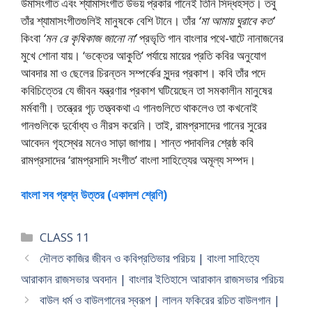
উমাসংগীত এবং শ্যামাসংগীত উভয় প্রকার গানেই তিনি সিদ্ধহস্ত। তবু
তাঁর শ্যামাসংগীতগুলিই মানুষকে বেশি টানে। তাঁর
‘মা আমায় ঘুরাবে কত’
কিংবা
‘মন রে কৃষিকাজ জানাে না’
প্রভৃতি গান বাংলার পথে-ঘাটে নানাজনের
মুখে শােনা যায়। ‘ভক্তের আকুতি’ পর্যায়ে মায়ের প্রতি কবির অনুযোগ
আবদার মা ও ছেলের চিরন্তন সম্পর্কের সুন্দর প্রকাশ। কবি তাঁর পদে
কবিচিত্তের যে জীবন যন্ত্রণার প্রকাশ ঘটিয়েছেন তা সমকালীন মানুষের
মর্মবাণী। তন্ত্রের গৃঢ় তত্ত্বকথা এ গানগুলিতে থাকলেও তা কখনােই
গানগুলিকে দুর্বোধ্য ও নীরস করেনি। তাই, রামপ্রসাদের গানের সুরের
আবেদন গৃহস্থের মনেও সাড়া জাগায়। শান্ত পদাবলির শ্রেষ্ঠ কবি
রামপ্রসাদের ‘রামপ্রসাদি সংগীত’ বাংলা সাহিত্যের অমূল্য সম্পদ।
বাংলা সব প্রশ্ন উত্তর (একাদশ শ্রেণি)
Categories
CLASS 11
দৌলত কাজির জীবন ও কবিপ্রতিভার পরিচয় | বাংলা সাহিত্যে
আরাকান রাজসভার অবদান | বাংলার ইতিহাসে আরাকান রাজসভার পরিচয়
বাউল ধর্ম ও বাউলগানের স্বরূপ | লালন ফকিরের রচিত বাউলগান |