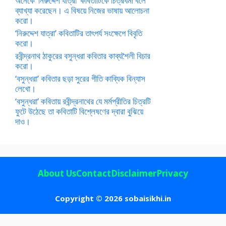
অনেকে ‘নিরুদ্দেশ যাত্রা’ কবিতাটিকে চিত্রধর্মী বলে
ব্যাখ্যা করেছেন। এ বিষয়ে নিজের ভাষায় আলোচনা
করো।
‘নিরুদ্দেশ যাত্রা’ কবিতাটির তাৎপর্য সংক্ষেপে বিবৃতি
করো।
রবীন্দ্রনাথ ঠাকুরের বসুন্ধরা কবিতার কাব্যশৈলী বিচার
করো।
‘বসুন্ধরা’ কবিতার ছড়া সুরের গীতি কাব্যিক বিন্যাস
লেখো।
‘বসুন্ধরা’ কবিতায় রবীন্দ্রনাথের যে মর্মপ্রীতির চিত্রটি
ফুটে উঠেছে তা কবিতাটি বিশ্লেষণের দ্বারা বুঝিয়ে
দাও।
About Us
Contact
Disclaimer
Privacy
Copyright © 2026 sobaisikhi.in