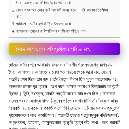
সৈয়দ আলাওলের কবিপ্রতিভার পরিচয় দাও
কোন্ রাজসভার কোন্ কবি পদ্মাবতী রচনা করেন? এই কাব্যের বৈশিষ্ট্য
কী?
অষ্টাদশ শতাব্দীর যুগবৈশিষ্ট্য উল্লেখ করাে
রামপ্রসাদ সেনের কবিপ্রতিভার সংক্ষিপ্ত পরিচয় দাও
সৈয়দ আলাওলের কবিপ্রতিভার পরিচয় দাও
দৌলত কাজির পরে আরাকান রাজসভার দ্বিতীয় উল্লেখযােগ্য কবির নাম
সৈয়দ আলাওল। আলাওলের লেখা আত্মপরিচয় থেকে জানা যায়, যােড়শ
শতাব্দীর শেষ দিকে তার জন্ম। তাঁর পৈতৃক নিবাস ছিল মুলুক ফতেয়াবাদ-এর
অন্তর্গত জালালপুর গ্রামে। অল্প বয়স থেকেই আলাওল বিদ্যাচর্চায় আগ্রহী
ছিলেন। হিন্দি, সংস্কৃত, ফারসি প্রভৃতি ভাষায় তাঁর দখল ছিল। আরাকান
রাজের প্রধান অমাত্য মাগন ঠাকুরের পৃষ্ঠপােষকতায় তিনি তাঁর বিখ্যাত কাব্য
‘পদ্মাবতী’ রচনা করেন। পরবর্তীকালে তিনি সােলেমান, সৈয়দ মহম্মদ প্রমুখের
পৃষ্ঠপােষকতাও লাভ করেছিলেন। পদ্মাবতী ছাড়াও সয়ফুলমুলুক বদিউজ্জমাল’,
হপ্তপয়কর, তােহফা’, সেকেন্দারনামা প্রভৃতি গ্রন্থ তাঁর লেখা। তবে পদ্মাবতী