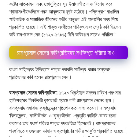
কষ্টের সাতকাহন এবং দুঃখমুক্তির সুর উমাসংগীত এবং বিশেষ করে
শ্যামাসংগীতগুলিতে পরম আকুলতায় ফুটে উঠেছে। পল্লিপ্রাণ বাঙালির
পারিবারিক ও সামাজিক জীবনের গভীর অনুভব এই গানগুলির মধ্য দিয়ে
প্রকাশিত হয়েছে। এই শাক্ত সংগীতের পথিকৃৎ এবং শ্রেষ্ঠ কবি ছিলেন
কবি রামপ্রসাদ সেন (১৭২০-১৭৮১) যিনি কবিরঞ্জন নামেও পরিচিত।
রামপ্রসাদ সেনের কবিপ্রতিভার সংক্ষিপ্ত পরিচয় দাও
বাংলা সাহিত্যের ইতিহাসে শাক্ত পদাবলি সাহিত্য-ধারার অন্যতম
প্রতিভাধর কবি হলেন রামপ্রসাদ সেন।
রামপ্রসাদ সেনের কবিপ্রতিভা:
১৭২০ খ্রিস্টাব্দে উত্তর চব্বিশ পরগনার
হালিশহরের নিকটবর্তী কুমারহট্ট গ্রামে কবি রামপ্রসাদ সেনের জন্ম।
রামপ্রসাদ মহারাজ কৃষ্ণচন্দ্রের পৃষ্ঠপােষকতা লাভ করেন। রামপ্রসাদ
‘বিদ্যাসুন্দর’, ‘কালীকীর্তন’ ও ‘কৃষ্ণকীর্তন’ -প্রভৃতি কাহিনি-কাব্য রচনা
করলেও তার যথার্থ পরিচয় শাক্ত পদরচয়িতা হিসেবেই। রামপ্রসাদের
পদগুলিতে সহজসরল ভাষায় ভক্তপ্রাণের গভীর আকুতি প্রকাশিত হয়েছে।