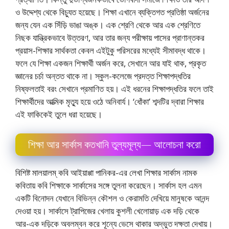
ও উদ্দেশ্য থেকে বিচ্যুত হয়েছে। শিক্ষা এখানে ব্যক্তিগত প্রতিষ্ঠা অর্জনের
জন্য যেন এক সিঁড়ি ভাঙা অঙ্ক। এক শ্রেণি থেকে আর এক শ্রেণিতে
নিছক যান্ত্রিকভাবে উত্তরণ, আর তার জন্য পরীক্ষায় পাসের প্রাণান্তকর
প্রয়াস-শিক্ষার সার্থকতা কেবল এইটুকু পরিসরের মধ্যেই সীমাবদ্ধ থাকে।
ফলে যে শিক্ষা একজন শিক্ষার্থী অর্জন করে, সেখানে আর যাই থাক, প্রকৃত
জ্ঞানের চর্চা অন্তত থাকে না। স্কুল-কলেজে প্রদত্ত শিক্ষাপদ্ধতির
নিষ্ফলতাই বরং সেখানে প্রমাণিত হয়। এই ধরনের শিক্ষাপদ্ধতির ফলে তাই
শিক্ষার্থীদের আত্মিক মৃত্যু হয়ে ওঠে অনিবার্য। ‘ধোঁকা’ শব্দটির দ্বারা শিক্ষার
এই ফাকিকেই তুলে ধরা হয়েছে।
শিক্ষা আর সার্কাস কতখানি তুল্যমূল্য— আলােচনা করাে
বিশিষ্ট মালয়ালম্ কবি আইয়াপ্পা পানিকর-এর লেখা শিক্ষার সার্কাস নামক
কবিতায় কবি শিক্ষাকে সার্কাসের সঙ্গে তুলনা করেছেন। সার্কাস হল এমন
একটি বিনােদন যেখানে বিভিন্ন কৌশল ও কেরামতি দেখিয়ে মানুষকে আনন্দ
দেওয়া হয়। সার্কাসে ট্রাপিজের খেলায় কুশলী খেলােয়াড় এক দড়ি থেকে
আর-এক দড়িকে অবলম্বন করে শূন্যে ভেসে থাকার অদ্ভুত দক্ষতা দেখায়।