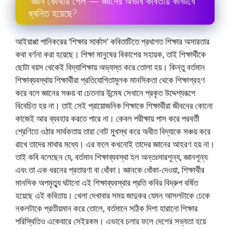
“জ্ঞান কোথায় গেল”— জ্ঞানের অভাব কবিতায় কীভাবে
ধ্বনিত হয়েছে?
আইয়াপ্পা পানিকরের ‘শিক্ষার সার্কাস’ কবিতাটিতে প্রথাগত শিক্ষার অসারতার
কথা বর্ণনা করা হয়েছে। শিক্ষা মানুষের বিকাশের সহায়ক, তাই শিক্ষার্থীকে
ছােটা বয়স থেকেই বিদ্যাশিক্ষায় অভ্যস্ত করে তােলা হয়। কিন্তু বর্তমান
শিক্ষাব্যবস্থায় শিক্ষার্থীরা প্রতিযােগিতামূলক মানসিকতা থেকে শিক্ষাগ্রহণ
করে বলে জ্ঞানের সঞ্চয় বা চেতনার উন্মেষ সেখানে প্রকৃত উদ্দেশ্যরূপে
বিবেচিত হয় না। তাই সেই প্রায়ােজনিক শিক্ষাকে শিক্ষার্থীরা জীবনের কোনাে
কাজেই আর ব্যবহার করতে পারে না। কেবল পরীক্ষায় পাস করে পরবর্তী
শ্রেণিতে ওঠার সার্থকতায় তারা নােট মুখস্থ করে অধীত বিদ্যাকে সঞ্চয় করে
রাখে তাদের মাথার মধ্যে। এর ফলে কখনােই তাদের জ্ঞানের আহরণ হয় না।
তাই কবি বলেছেন যে, বর্তমান শিক্ষাব্যবস্থা হল অন্তঃসারশূন্য, জ্ঞানশূন্য
এবং তা এক ধরনের প্রতারণা বা ধোঁকা। জ্ঞানকে ধোঁকা-দেওয়া, শিক্ষার্থীর
মানসিক অপমৃত্যু ঘটানাে এই শিক্ষাব্যবস্থার প্রতি কবির বিদ্রুপ বর্ষিত
হয়েছে এই কবিতায়। খেলা দেখাবার সময় জাদুকর যেমন আসলটাকে ঢেকে
নকলটাকে প্রতীয়মান করে তােলে, বর্তমানে সঠিক দিশা হারানাে শিক্ষার
পরিস্থিতিও একেবারে সেইরকম। এভাবে চলার ফলে দেশের সভ্যতা হয়ে