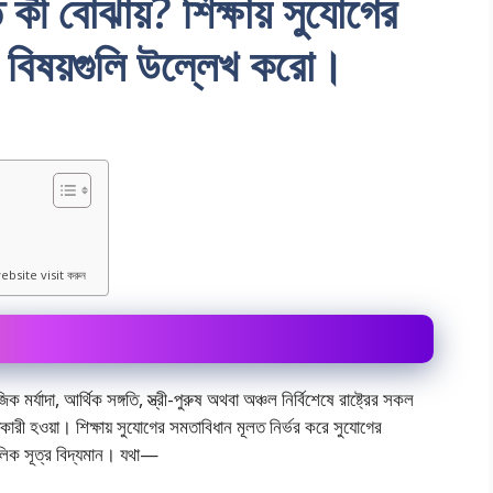
ী বােঝায়? শিক্ষায় সুযােগের
় বিষয়গুলি উল্লেখ করো।
ebsite visit করুন
িক মর্যাদা, আর্থিক সঙ্গতি, স্ত্রী-পুরুষ অথবা অঞ্চল নির্বিশেষে রাষ্ট্রের সকল
রী হওয়া। শিক্ষায় সুযােগের সমতাবিধান মূলত নির্ভর করে সুযােগের
ৌলিক সূত্র বিদ্যমান। যথা—