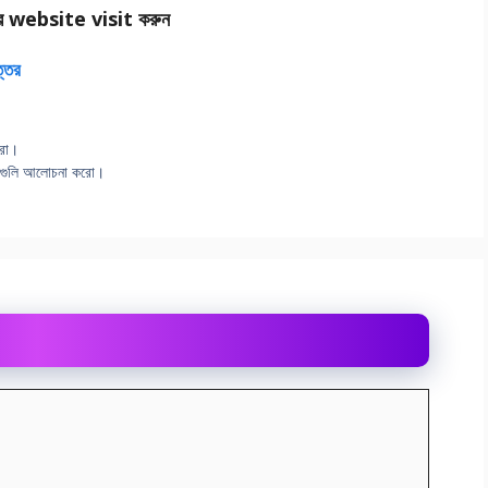
র website visit করুন
ত্তর
রাে।
সেগুলি আলােচনা করাে।