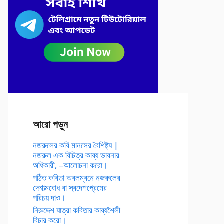
আরো পড়ুন
নজরুলের কবি মানসের বৈশিষ্ট্য |
নজরুল এক বিচিত্র কাব্য ভাবনার
অধিকারী, –আলোচনা করো।
পঠিত কবিতা অবলম্বনে নজরুলের
দেশাত্মবোধ বা স্বদেশপ্রেমের
পরিচয় দাও।
নিরুদ্দেশ যাত্রা কবিতার কাব্যশৈলী
বিচার করো।