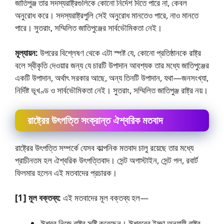
জাতিপুঞ্জ তার সদস্যরাষ্ট্রগুলিকে কোনাে নির্দেশ দিতে পারে না, কেবল
অনুরােধ করে। সদস্যরাষ্ট্রপুলি সেই অনুরােধ মানতেও পারে, নাও মানতে
পারে। সুতরাং, সম্মিলিত জাতিপুঞ্জের সার্বভৌমিকতা নেই।
মূল্যায়ন:
উপরের বিশ্লেষণ থেকে এটা স্পষ্ট যে, কোনাে প্রতিষ্ঠানকে রাষ্ট্র
বলে স্বীকৃতি দেওয়ার জন্য যে চারটি উপাদান আবশ্যক তার মধ্যে জাতিপুঞ্জের
একটি উপাদান, অর্থাৎ সরকার আছে, অন্য তিনটি উপাদান, যথা—জনসংখ্যা,
নির্দিষ্ট ভূখণ্ড ও সার্বভৌমিকতা নেই। সুতরাং, সম্মিলিত জাতিপুঞ্জ রাষ্ট্র নয়।
রাষ্ট্রের উৎপত্তি সংক্রান্ত ঐশ্বরিক মতবাদ
রাষ্ট্রের উৎপত্তি সম্পর্কে যেসব কাল্পনিক মতবাদ চালু রয়েছে তার মধ্যে
প্রাচীনতম হল ঐশ্বরিক উৎপত্তিবাদ। সেন্ট অগাস্টাইন, সেন্ট পল, রবার্ট
ফিলমার হলেন এই মতবাদের প্রচারক।
[1] মূল বক্তব্য:
এই মতবাদের মূল বক্তব্য হল—
ঈশ্বর নিজে রাষ্ট্র সৃষ্টি করেছেন। ঈশ্বরের ইচ্ছা অনুযায়ী রাষ্ট্র