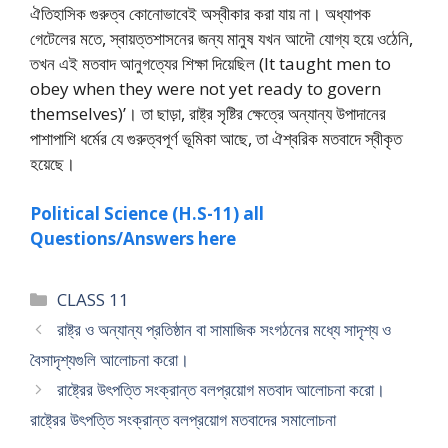
ঐতিহাসিক গুরুত্ব কোনােভাবেই অস্বীকার করা যায় না। অধ্যাপক
গেটেলের মতে, স্বায়ত্তশাসনের জন্য মানুষ যখন আদৌ যােগ্য হয়ে ওঠেনি,
তখন এই মতবাদ আনুগত্যের শিক্ষা দিয়েছিল (It taught men to
obey when they were not yet ready to govern
themselves)’। তা ছাড়া, রাষ্ট্র সৃষ্টির ক্ষেত্রে অন্যান্য উপাদানের
পাশাপাশি ধর্মের যে গুরুত্বপূর্ণ ভূমিকা আছে, তা ঐশ্বরিক মতবাদে স্বীকৃত
হয়েছে।
Political Science (H.S-11) all
Questions/Answers here
Categories
CLASS 11
রাষ্ট্র ও অন্যান্য প্রতিষ্ঠান বা সামাজিক সংগঠনের মধ্যে সাদৃশ্য ও
বৈসাদৃশ্যগুলি আলােচনা করাে।
রাষ্ট্রের উৎপত্তি সংক্রান্ত বলপ্রয়ােগ মতবাদ আলােচনা করাে।
রাষ্ট্রের উৎপত্তি সংক্রান্ত বলপ্রয়ােগ মতবাদের সমালােচনা