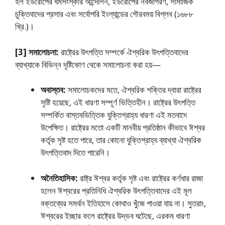
হল ইউরােপের ধর্মসংস্কার আন্দোলন, ইউরােপের নবজাগরণ, সামাজিক
চুক্তিবাদের প্রসার এবং সর্বোপরি ইংল্যান্ডের গৌরবময় বিপ্লব (১৬৮৮
খ্রি.)।
[3] সমালােচনা:
রাষ্ট্রের উৎপত্তি সম্পর্কে ঐশ্বরিক উৎপত্তিবাদের
ব্যাখ্যাকে বিভিন্ন দৃষ্টিকোণ থেকে সমালােচনা করা হয়—
অবাস্তব:
সমালােচকদের মতে, ঐশ্বরিক শক্তির দ্বারা রাষ্ট্রের
সৃষ্টি হয়েছে, এই ধারণা সম্পূর্ণ ভিত্তিহীন। রাষ্ট্রের উৎপত্তি
সম্পর্কিত বাস্তবভিত্তিক যুক্তিগ্রাহ্য ধারণা এই মতবাদে
উপেক্ষিত। রাষ্ট্রের মতাে একটি মানবীয় প্রতিষ্ঠান কীভাবে ঈশ্বর
কর্তৃক সৃষ্ট হতে পারে, তার কোনাে যুক্তিগ্রাহ্য ব্যাখ্যা ঐশ্বরিক
উৎপত্তিবাদ দিতে পারেনি।
অনৈতিহাসিক:
রাষ্ট্র ঈশ্বর কর্তৃক সৃষ্ট এবং রাষ্ট্রের কর্ণধার রাজা
হলেন ঈশ্বরের প্রতিনিধি ঐশ্বরিক উৎপত্তিবাদের এই মূল
বক্তব্যের সমর্থন ইতিহাসে কোথাও খুঁজে পাওয়া যায় না। সুতরাং,
ঈশ্বরের ইচ্ছার ফলে রাষ্ট্রের উদ্ভব ঘটেছে, এরকম ধারণা