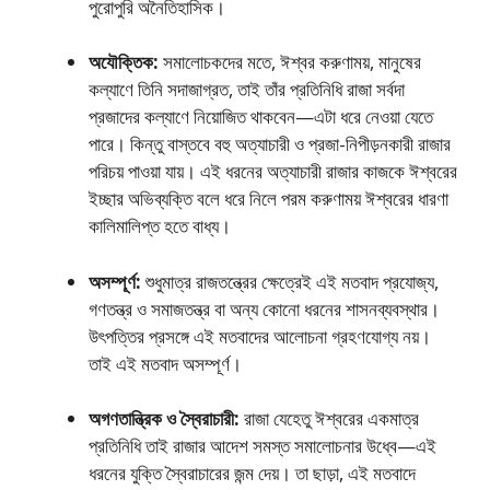
পুরােপুরি অনৈতিহাসিক।
অযৌক্তিক:
সমালােচকদের মতে, ঈশ্বর করুণাময়, মানুষের
কল্যাণে তিনি সদাজাগ্রত, তাই তাঁর প্রতিনিধি রাজা সর্বদা
প্রজাদের কল্যাণে নিয়ােজিত থাকবেন—এটা ধরে নেওয়া যেতে
পারে। কিন্তু বাস্তবে বহু অত্যাচারী ও প্রজা-নিপীড়নকারী রাজার
পরিচয় পাওয়া যায়। এই ধরনের অত্যাচারী রাজার কাজকে ঈশ্বরের
ইচ্ছার অভিব্যক্তি বলে ধরে নিলে পরম করুণাময় ঈশ্বরের ধারণা
কালিমালিপ্ত হতে বাধ্য।
অসম্পূর্ণ:
শুধুমাত্র রাজতন্ত্রের ক্ষেত্রেই এই মতবাদ প্রযােজ্য,
গণতন্ত্র ও সমাজতন্ত্র বা অন্য কোনাে ধরনের শাসনব্যবস্থার।
উৎপত্তির প্রসঙ্গে এই মতবাদের আলােচনা গ্রহণযােগ্য নয়।
তাই এই মতবাদ অসম্পূর্ণ।
অগণতান্ত্রিক ও স্বৈরাচারী:
রাজা যেহেতু ঈশ্বরের একমাত্র
প্রতিনিধি তাই রাজার আদেশ সমস্ত সমালােচনার উধ্বে—এই
ধরনের যুক্তি স্বৈরাচারের জন্ম দেয়। তা ছাড়া, এই মতবাদে