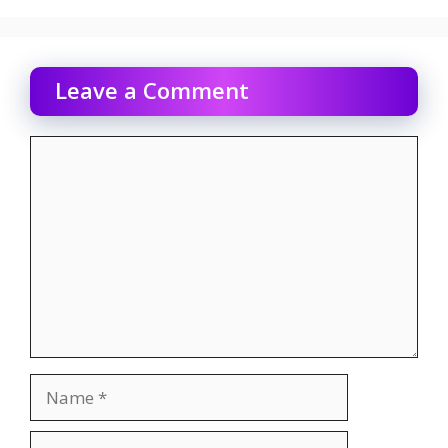
Leave a Comment
Comment
Name
Email