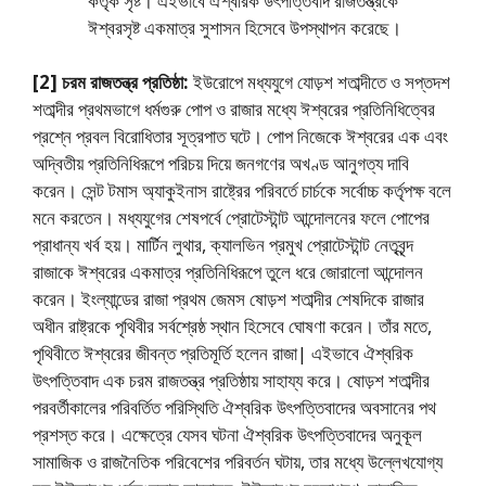
কর্তৃক সৃষ্ট। এইভাবে ঐশ্বরিক উৎপত্তিবাদ রাজতন্ত্রকে
ঈশ্বরসৃষ্ট একমাত্র সুশাসন হিসেবে উপস্থাপন করেছে।
[2] চরম রাজতন্ত্র প্রতিষ্ঠা:
ইউরােপে মধ্যযুগে যােড়শ শতাব্দীতে ও সপ্তদশ
শতাব্দীর প্রথমভাগে ধর্মগুরু পােপ ও রাজার মধ্যে ঈশ্বরের প্রতিনিধিত্বের
প্রশ্নে প্রবল বিরােধিতার সূত্রপাত ঘটে। পোপ নিজেকে ঈশ্বরের এক এবং
অদ্বিতীয় প্রতিনিধিরূপে পরিচয় দিয়ে জনগণের অখণ্ড আনুগত্য দাবি
করেন। সেন্ট টমাস অ্যাকুইনাস রাষ্ট্রের পরিবর্তে চার্চকে সর্বোচ্চ কর্তৃপক্ষ বলে
মনে করতেন। মধ্যযুগের শেষপর্বে প্রােটেস্টান্ট আন্দোলনের ফলে পােপের
প্রাধান্য খর্ব হয়। মার্টিন লুথার, ক্যালভিন প্রমুখ প্রােটেস্টান্ট নেতৃবৃন্দ
রাজাকে ঈশ্বরের একমাত্র প্রতিনিধিরূপে তুলে ধরে জোরালাে আন্দোলন
করেন। ইংল্যান্ডের রাজা প্রথম জেমস ষোড়শ শতাব্দীর শেষদিকে রাজার
অধীন রাষ্ট্রকে পৃথিবীর সর্বশ্রেষ্ঠ স্থান হিসেবে ঘােষণা করেন। তাঁর মতে,
পৃথিবীতে ঈশ্বরের জীবন্ত প্রতিমূর্তি হলেন রাজা| এইভাবে ঐশ্বরিক
উৎপত্তিবাদ এক চরম রাজতন্ত্র প্রতিষ্ঠায় সাহায্য করে। ষােড়শ শতাব্দীর
পরবর্তীকালের পরিবর্তিত পরিস্থিতি ঐশ্বরিক উৎপত্তিবাদের অবসানের পথ
প্রশস্ত করে। এক্ষেত্রে যেসব ঘটনা ঐশ্বরিক উৎপত্তিবাদের অনুকূল
সামাজিক ও রাজনৈতিক পরিবেশের পরিবর্তন ঘটায়, তার মধ্যে উল্লেখযােগ্য