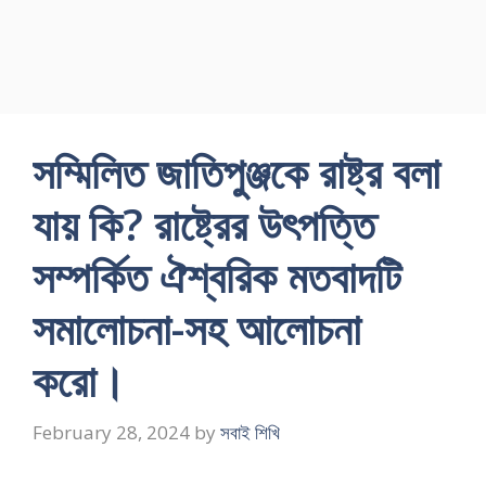
সম্মিলিত জাতিপুঞ্জকে রাষ্ট্র বলা
যায় কি? রাষ্ট্রের উৎপত্তি
সম্পর্কিত ঐশ্বরিক মতবাদটি
সমালােচনা-সহ আলােচনা
করাে।
February 28, 2024
by
সবাই শিখি