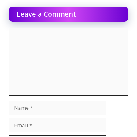
Leave a Comment
Comment
Name
Email