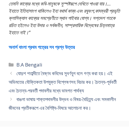
তেমনি কাব্যের মধ্যে কবি-মানুষকে সুস্পষ্টরূপে দেখিতে পাওয়া যায়।…
ইহাতে ইতিহাসাংশ থাকিলেও ইহা যথার্থ কাব্য এবং রঘুবংশ,কাদম্বরী প্রভৃতি
ক্লাসিক্যাল কাব্যের সমশ্রেণীতে স্থান পাইবার যােগ্য। সপ্তদশ শতকে
রচিত হইলেও ইহা উদার ও সর্বজনীন, সাম্প্রদায়িক বিদ্বেষের চিহ্নমাত্র
ইহাতে নাই।”
অনার্স বাংলা প্রথম পত্রের সব প্রশ্ন উত্তর
Categories
B.A Bengali
যােড়শ শতাব্দীতে বৈষ্ণব কবিদের সুবর্ণযুগ বলে গণ্য করা হয়। এই
অভিমতের যৌক্তিকতা উপযুক্ত বিশ্লেষণসহ বিচার কর। চৈতন্য-পূর্ববর্তী
এবং চৈতন্য-পরবর্তী পদাবলীর মধ্যে ভাবগত পার্থক্য
বাঙলা ভাষায় শাক্তপদাবলীর উদ্ভব ও বিষয়-বৈচিত্র্য এবং সমকালীন
জীবনের প্রতীকরূপে এর বৈশিষ্ট্য-বিষয়ে আলােচনা কর।