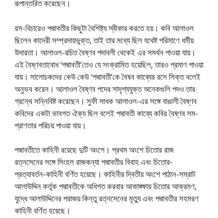
রূপান্তরিত করেছেন।
রস-বিচারেও পদ্মাবতীর কিছুটা বৈশিষ্ট্য স্বীকার করতে হয়। কবি আলাওল
ছিলেন কাদেরী সম্প্রদায়ভুক্ত, তাই তার মধ্যে ছিল যথেষ্ট পরিমাণে ধর্মীয়
উদারতা। আলাওল-রচিত বৈষ্ণব পদাবলী থেকেই এর সমর্থন পাওয়া যায়।
এই বৈষ্ণবতাবােধ ‘পদ্মাবতী’তেও যে সংক্রামিত হয়েছিল, তারও প্রমাণ পাওয়া
যায়। সালােচকদের কেউ কেউ ‘পদ্মাবতী’কে বৈষব কাব্যের রসে সিক্ত বলেই
অনুভব করেন। আলাওল বৈষ্ণব পদের সাদৃশ্যযুক্ত অনেকগুলি পদও তার
গ্রন্থে সন্নিবিষ্ট করেছেন। সুফী সাধক আলাওল-এর সঙ্গে বাঙালী বৈষ্ণব
কবিদের একটা ভাবগত ঐক্য ছিল বলেই পদ্মাবতী কাব্যে কবির বৈষ্ণব সম-
প্রাণতার পরিচয় পাওয়া যায়।
পদ্মাবতীতে কাহিনী রয়েছে দুটি অংশে। প্রথম অংশে চিতাের রাজ
রত্নসেনের সঙ্গে সিংহল রাজকন্যা পদ্মাবতীর বিবাহ এবং চিতাের-
প্রত্যাবর্তন-কাহিনী বর্ণিত হয়েছে। কাহিনীর দ্বিতীয় অংশে পাঠান-সম্রাট
আলাউদ্দিন কর্তৃক পদ্মাবতীকে অধিগত করবার আকাঙ্ক্ষায় চিতাের আক্রমণ,
যুদ্ধে আলাউদ্দিনের পরাজয় কিন্তু রত্নসেনের মৃত্যু এবং পদ্মাবতীর সহমরণ
কাহিনী বর্ণিত হয়েছে।