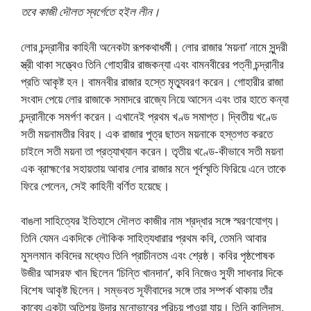
তবে কাজী দৌলত স্বর্গেতে হইল লীন।
লাের চন্দ্রানীর কাহিনী অনেকটা রূপকথাধর্মী। লাের রাজার ‘ময়না’ নামে সুন্দরী
স্ত্রী থাকা সত্ত্বেও তিনি গােহারীর রাজকন্যা এবং বামনবীরের পত্নী চন্দ্রানীর
প্রতি আকৃষ্ট হন। বামনবীর রাজার হস্তে মৃত্যুবরণ করেন। গােহারীর রাজা
সংবাদ পেয়ে লাের রাজাকে সমাদরে রাজ্যে নিয়ে আসেন এবং তার হাতে কন্যা
চন্দ্রানীকে সমর্পণ করেন। এখানেই প্রথম খণ্ড সমাপ্ত। দ্বিতীয় খণ্ডে
সতী ময়নামতীর বিরহ। এক রাজার পুত্র ছাতন ময়নাকে হস্তগত করতে
চাইলে সতী ময়না তা প্রত্যাখ্যান করেন। তৃতীয় খণ্ডে-কীভাবে সতী ময়না
এক ব্রাহ্মণের সহায়তায় আবার লাের রাজার মনে পূর্বস্মৃতি ফিরিয়ে এনে তাকে
ফিরে পেলেন, সেই কাহিনী বর্ণিত হয়েছে।
বাঙলা সাহিত্যের ইতিহাসে দৌলত কাজীর নাম শ্রদ্ধার সঙ্গে স্মরণযােগ্য।
তিনি যেমন একদিকে লৌকিক সাহিত্যধারার প্রথম কবি, তেমনি আবার
মুসলমান কবিদের মধ্যেও তিনি প্রাচীনতম এবং শ্রেষ্ঠ। কবির পৃষ্ঠপােষক
উজীর আসরফ খান ছিলেন ‘চিন্তি খানদান’, কবি নিজেও সুফী সাধনার দিকে
বিশেষ আকৃষ্ট ছিলেন। সম্ভবত সূফীবাদের সঙ্গে তার সম্পর্ক থাকায় তাঁর
কাব্যে একটা অতিশয় উদার মনােভাবের পরিচয় পাওয়া যায়। তিনি কালিদাস,