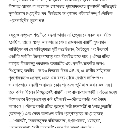
বিশেষত রােসাঙ বা আরাকান রাজসভার পৃষ্ঠপােষকতায় মুসলমানী সাহিত্যেই
সুস্পষ্টভাবে মধ্যযুগীয় দেব-নির্ভরতার আখ্যানের পরিবর্তে সম্পূর্ণ লৌকিক
প্রেমকাহিনীর সূচনা ঘটে।
বস্তুতঃ সপ্তদশ শতাব্দীতে বাঙলা ভাষায় সাহিত্যের যে সকল ধারা রচিত
হয়েছিল, তাদের মধ্যে আরাকানের রােসা রাজসভায় বাঙালী মুসলমান
সাহিত্যিকগণ যে সাহিত্যধারা সৃষ্টি করেছিলেন, বৈচিত্র্যে এবং উৎকর্ষে
এগুলিই সর্বাধিক উল্লেখযােগ্য বলে বিবেচিত হতে পারে। এঁদের রচিত
কাব্যের বিষয়বস্তু প্রধানতঃ অভারতীয় এবং ক্বচিৎ ভারতীয় হলেও
নিঃসন্দেহে অবঙ্গীয়। আরও বিস্ময়ের বিষয় এই যে, এ-জাতীয় সাহিত্যের
পৃষ্ঠপােষকতাও এসেছে এমন এক রাজ্য থেকে যেখানে জাতিগত ও
ভাষাগতভাবে বাঙালী ও বাংলার কোন প্রত্যক্ষ ভূমিকা থাকবার কথা নয়।
তবে কবিরা ছিলেন নিঃসন্দেহেই বাঙালী এবং বাংলা-ভাষাভাষী। এঁদের মধ্যে
বিশেষভাবে উল্লেখযােগ্য কবি দুইজনই—দৌলত কাজী এবং সৈয়দ
আলাওল। দৌলত কাজী রচিত গ্রন্থে ‘সতী ময়নামতী’ বা ‘লাের চন্দ্রানী’
(অসম্পূর্ণ) এবং সৈয়দ আলাওল-রচিত গ্রন্থসমূহের মধ্যে হয়েছে
—‘পদ্মাবতী’, ‘সয়ফলমূলক বদিউজ্জমাল’, হপ্তপয়কর’, ‘তােহফা’,
‘সেকেন্দারনামা’, ‘সতী ময়নামতী’ (সম্পূর্ণতা সাধন) প্রভৃতি।