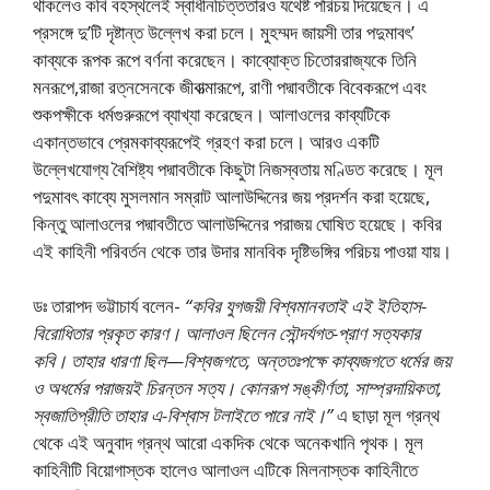
থাকলেও কবি বহস্থলেই স্বাধীনচিত্ততারও যথেষ্ট পরিচয় দিয়েছেন। এ
প্রসঙ্গে দু’টি দৃষ্টান্ত উল্লেখ করা চলে। মুহম্মদ জায়সী তার পদুমাবৎ’
কাব্যকে রূপক রূপে বর্ণনা করেছেন। কাব্যোক্ত চিতােররাজ্যকে তিনি
মনরূপে,রাজা রত্নসেনকে জীবাত্মারূপে, রাণী পদ্মাবতীকে বিবেকরূপে এবং
শুকপক্ষীকে ধর্মগুরুরূপে ব্যাখ্যা করেছেন। আলাওলের কাব্যটিকে
একান্তভাবে প্রেমকাব্যরূপেই গ্রহণ করা চলে। আরও একটি
উল্লেখযােগ্য বৈশিষ্ট্য পদ্মাবতীকে কিছুটা নিজস্বতায় মণ্ডিত করেছে। মূল
পদুমাবৎ কাব্যে মুসলমান সম্রাট আলাউদ্দিনের জয় প্রদর্শন করা হয়েছে,
কিন্তু আলাওলের পদ্মাবতীতে আলাউদ্দিনের পরাজয় ঘােষিত হয়েছে। কবির
এই কাহিনী পরিবর্তন থেকে তার উদার মানবিক দৃষ্টিভঙ্গির পরিচয় পাওয়া যায়।
ডঃ তারাপদ ভট্টাচার্য বলেন-
“কবির যুগজয়ী বিশ্বমানবতাই এই ইতিহাস-
বিরােধিতার প্রকৃত কারণ। আলাওল ছিলেন সৌন্দর্যগত-প্রাণ সত্যকার
কবি। তাহার ধারণা ছিল—বিশ্বজগতে, অন্ততঃপক্ষে কাব্যজগতে ধর্মের জয়
ও অধর্মের পরাজয়ই চিরন্তন সত্য। কোনরূপ সঙ্কীর্ণতা, সাম্প্রদায়িকতা,
স্বজাতিপ্রীতি তাহার এ-বিশ্বাস টলাইতে পারে নাই।”
এ ছাড়া মূল গ্রন্থ
থেকে এই অনুবাদ গ্রন্থ আরাে একদিক থেকে অনেকখানি পৃথক। মূল
কাহিনীটি বিয়ােগাস্তক হালেও আলাওল এটিকে মিলনাস্তক কাহিনীতে