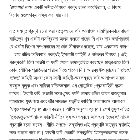
‘রাগনামা’
নামে একটি সঙ্গীত-বিষয়ক গ্রন্থ রচনা করেছিলেন, এ বিষয়ে
বিশেষ মতপার্থক্য লক্ষ্য করা যায় না।
এত সমস্ত গ্রন্থ রচনা করা সত্ত্বেও যে কবি আলাওল সামগ্রিকভাবে বাঙলা
সাহিত্যে খুব একটা জনপ্রিয়তা অর্জন করতে পারেন নি এবং তার জনপ্রিয়তা
যে একটা বিশেষ সম্প্রদায়ের মধ্যেই সীমাবদ্ধ রয়েছে, তার একমাত্র কারণ
—তার রচিত অধিকাংশ গ্রন্থই ইসলামী কাহিনী ও ধর্মতত্ত্ব বিষয়ক। এই
গ্রন্থগুলি তিনি আরবী বা ফার্সী থেকে ভাষান্তরিত করেছেন মাত্রএতে তিনি
কোন মৌলিক প্রতিভার পরিচয় দিতে পারেন নি। আরব্য উপন্যাসের
‘আলফা
লায়লা’
কাহিনী অথবা কোন ফার্সী কাহিনী-অবলম্বনে কবি আলাওল নায়ক
সয়ফুল মূলুক এবং নায়িকা বদিউজ্জমাল-এর রােমান্টিক প্রেমকাহিনী রচনা
করেন। ইরানী কবি নেজামী সমরখন্দের ফার্সী ভাষায় রচিত আরব রাজকুমার
বাহরামের যুদ্ধ জয় এবং তাঁর সাতজন পত্নীর কাহিনী অবলম্বনে আলাওল
‘সপ্ত পয়কর’
গ্রন্থ রচনা করেন। এটিও অনুবাদ গ্রন্থ। শেখ য়ুসুফ-রচিত
‘তুহফাতুন্নসা’
নামক ফারসী নীতিবাক্য অবলম্বনে আলাওল
‘তােহফা’
নামক
গ্রন্থটি রচনা করেন। নীতি-উপদেশ সম্বলিত এই গ্রন্থটি কাব্যের মর্যাদাই
লাভ করতে পারে না। ফারসী কবি নেজামী সমরকন্দীর
‘ইসকান্দারনামা’
নামক