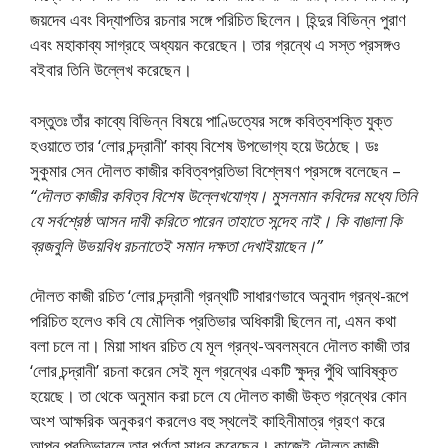
জয়দেব এবং বিদ্যাপতির রচনার সঙ্গে পরিচিত ছিলেন। হিন্দুর বিভিন্ন পুরাণ
এবং মহাকাব্য সাগ্রহে অধ্যয়ন করেছেন। তার গ্রন্থে এ সস্ত প্রসঙ্গও
বইবার তিনি উল্লেখ করেছেন।
বস্তুতঃ তাঁর কাব্যে বিভিন্ন বিষয়ে পাণ্ডিত্যের সঙ্গে কবিত্বশক্তি যুক্ত
হওয়াতে তার ‘লাের চন্দ্রানী’ কাব্য বিশেষ উপভােগ্য হয়ে উঠেছে। ডঃ
সুকুমার সেন দৌলত কাজীর কবিত্বপ্রতিভা বিশ্লেষণ প্রসঙ্গে বলেছেন –
“দৌলত কাজীর কবিত্ব বিশেষ উল্লেখযােগ্য। মুসলমান কবিদের মধ্যে তিনি
যে সর্বশ্রেষ্ঠ আসন দাবী করিতে পারেন তাহাতে সন্দেহ নাই। কি বাঙালা কি
ব্রজবুলি উভয়বিধ রচনাতেই সমান দক্ষতা দেখাইয়াছেন।”
দৌলত কাজী রচিত ‘লাের চন্দ্রানী গ্রন্থটি সাধারণভাবে অনুবাদ গ্রন্থ-রূপে
পরিচিত হলেও কবি যে মৌলিক প্রতিভার অধিকারী ছিলেন না, এমন কথা
বলা চলে না। মিয়া সাধন রচিত যে মূল গ্রন্থ-অবলম্বনে দৌলত কাজী তার
‘লাের চন্দ্রানী’ রচনা করেন সেই মূল গ্রন্থের একটি ক্ষুদ্র পুঁথি আবিষ্কৃত
হয়েছে। তা থেকে অনুমান করা চলে যে দৌলত কাজী উক্ত গ্রন্থের কোন
অংশ আক্ষরিক অনুকরণ করলেও বহু স্থলেই কাহিনীমাত্র গ্রহণ করে
আপন প্রতিভাবলে তার পূর্ণতা সাধন করেছেন। কাজেই দৌলত কাজী