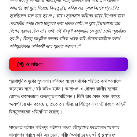
কাব্য মধ্যযুগের বাঙলা সাহিত্যের গতানুগতিকতা ভঙ্গ করে এক অভিনব
আদর্শের পথ খুলে দিয়েছে কিন্তু হিন্দু কবিরা এর দ্বারা বিশেষ প্রভাবিত
হয়েছিলেন বলে মনে হয় না। কারণ মুসলমান কবিদের কাব্য বিশেষত যাতে
দেবদেবীর কথার চেয়ে মানুষের কথা থাকত বেশী সে যুগে হিন্দুসমাজে তার
বিশেষ প্রভাব ছিল না। তাই এই উৎকৃষ্ট কাব্যখানি সে যুগে ততটা প্রচারিত
হয় নি। কিন্তু আধুনিক কালের রসিক পাঠক কবি দৌলত কাজীকে যথার্থ
কবিপ্রতিভার অধিকারী বলে শ্রদ্ধা করবেন।”
(খ) আলাওল:
প্রাগাধুনিক যুগের মুসলমান কবিদের মধ্যে সর্বাধিক পরিচিত কবি আলাওল
অনেকের মতে শ্রেষ্ঠ কবিও বটেন। আলাওল-ও দৌলত কাজীর মতােই
রােসাঙ রাজসভাকে অলঙ্কৃত করেছিলেন। তিনি তার কোন কোন কাব্যে
আত্মপরিচয় দান করেছেন, তাতে তার জীবনের বিচিত্র এবং ঘটনাবহুল কাহিনী
বিস্তৃতভাবেই পরিবেশিত হয়েছে।
সম্ভবত বর্তমান ফরিদপুর বরিশাল অথবা চট্টগ্রামের ফতেহাবাদ পরগণার
জালালপুর গ্রামে কবি আঃ ১৬০৮ খ্রীঃ (অথবা ১৫৯২ খ্রীঃ) জন্মগ্রহণ