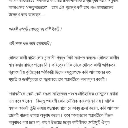
আলেকজাগুডারের দিগবিজয় কাহিনীর রূপকথা-জাতীয় গ্রন্থের সরল অনুবাদ
আলাওলের
‘সেকেন্দারনামা’
—তবে এই গ্রন্থে কবি তার পঞ্চ ভাষাজ্ঞানের
উল্লেখ করে বলেছেন
—
আরবী ফারসী পােস্তু নছরাণী ইহুদী।
পবি সঙ্গে পঞ্চ ভাষ রত্নাবধি।
দৌলত কাজী রচিত লাের চন্দ্রানী’ গ্রন্থ তিনি সমাপ্ত করলেও দৌলত কাজীর
মান বজায় রাখতে পারেন নি। কবিত্বের দিক থেকে দৌলত কাজী অধিকতর
প্রশংসনীয় কৃতিত্বের অধিকারী ছিলেনবস্তুতপক্ষে কবি আলাওলের যত
খ্যাতি ও জনপ্রিয়তা তা প্রধানতঃ তার পদ্মাবতীকে অবলম্বন করেই।
‘পদ্মাবতী’কে কেউ কেউ বাঙলা সাহিত্যের প্রথম ঐতিহাসিক রােমান্সের মর্যাদা
দান করে থাকেন। কিন্তু পদ্মাবতী কোন মৌলিক কাব্যগ্রন্থ নয়। মালিক
মহম্মদ জায়সী হিন্দী ভাষায় পদুমাবৎ নামে যে কাব্য রচনা করেন, কবি আলাওল
তাকেই বাঙলা ভাষায় অনুবাদ করেন। তবে আলাওলের পদ্মাবতীকে নিছক
অনুবাদও বলা চলে না, কারণ উভয়ের মধ্যে কাহিনীগত মােটামুটি ঐক্য