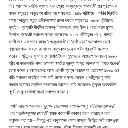
নি। আলাওল-রচিত প্রথম এবং শ্রেষ্ঠ কাব্যগ্রন্থ
‘পদ্মাবতী’
তার পৃষ্ঠপােষক
মাগন ঠাকুরের অনুরােধে রচিত হয় সম্ভবতঃ ১৬৪৬ খ্রীষ্টাব্দে। কবির দ্বিতীয়
কাব্য
‘সয়ফুল মলুক বদিউজ্জমাল’
রচনা করেন সম্ভবতঃ ১৬৫৮ খ্রীষ্টাব্দের
পূর্বেই। গ্রন্থটি দীর্ঘদিন অসম্পূর্ণ অবস্থায় পড়ে ছিল। পরে সৈয়দ মুসার
নির্দেশে গ্রন্থটি সমাপ্ত করেন সম্ভবতঃ ১৬৭২ খ্রীষ্টাব্দের পর। দৌলত
কাজী তার একমাত্র কাব্য
‘লােরচন্দ্রানী’
বা
‘সতী ময়না’
অসমাপ্ত রেখে
পরলােকগমন করলে আলাওল সম্ভবতঃ ১৬৫৯ খ্রীঃ গ্রন্থটি সমাপ্ত
করেন। শ্রীচন্দ্র সুধর্মার সেনাপতি সৈয়দ মুহম্মদের আদেশে আলাওল ১৬৬০
শ্রীঃ বা কাছাকাছি সময় রূপকথা জাতীয় গ্রন্থ
‘সপ্ত পয়কর’
বা
‘হপ্ত পয়কর’
রচনা করেন। আলাওলের অপর একটি গ্রন্থ
‘তয়ফা’
বা
‘তােহফা’
১৬৬৩-৬৪
খ্রীঃ সমাপ্ত হয়েছিল বলে কবি উল্লেখ করে গেছেন। শ্রীচন্দ্র সুধমার
প্রধান অমাত্য মজলিস নবরাজের আদেশে কবি সম্ভবতঃ মৃত্যুর অব্যবহিত
পূর্বে সেকেন্দারনামা’ রচনা সমাপ্ত করেন।
এগুলি ছাড়াও আলাওল
‘যুসুফ- জোলায়খা, লায়লা-মজনু, শিরিখােসরােনামা’
এবং
‘আজিজকুমার রসবতী’
নামক কয়েকটি কাব্যও রচনা করেছেন বলে
অনুমান করা হয়—কিন্তু এই অনুমানের কোন বাস্তব ভিত্তি নেই আশঙ্কা
করা হয়। তবে আলাওল যে রাধাকৃষ্ণ-লীলা-বিষয়ক কয়েকটি পদ এবং