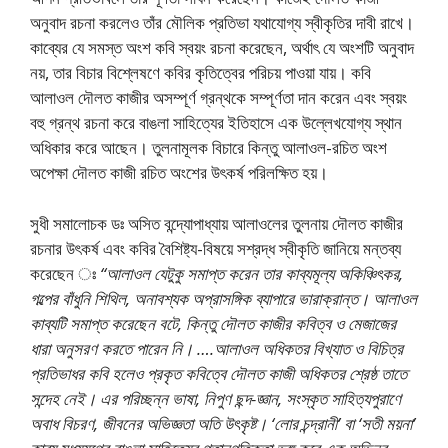
অনুবাদ রচনা করলেও তাঁর মৌলিক প্রতিভা যথাযােগ্য স্বীকৃতির দাবী রাখে।
কাব্যের যে সমস্ত অংশ কবি স্বয়ং রচনা করেছেন, অর্থাৎ যে অংশটি অনুবাদ
নয়, তার বিচার বিশ্লেষণে কবির কৃতিত্বের পরিচয় পাওয়া যায়। কবি
আলাওল দৌলত কাজীর অসম্পূর্ণ গ্রন্থকে সম্পূর্ণতা দান করেন এবং স্বয়ং
বহু গ্রন্থ রচনা করে বাঙলা সাহিত্যের ইতিহাসে এক উল্লেখযােগ্য স্থান
অধিকার করে আছেন। তুলনামূলক বিচারে কিন্তু আলাওল-রচিত অংশ
অপেক্ষা দৌলত কাজী রচিত অংশের উৎকর্ষ পরিলক্ষিত হয়।
সুধী সমালােচক ডঃ অসিত বন্দ্যোপাধ্যায় আলাওলের তুলনায় দৌলত কাজীর
রচনার উৎকর্ষ এবং কবির বৈশিষ্ট্য-বিষয়ে সশ্রদ্ধ স্বীকৃতি জানিয়ে মন্তব্য
করেছেন ঃ
“আলাওল যেটুকু সমাপ্ত করেন তার কাব্যমূল্য অকিঞ্চিৎকর,
গল্পের বাঁধুনি শিথিল, অনাবশ্যক অপ্রাসঙ্গিক ব্যাপারে ভারাক্রান্ত। আলাওল
কাব্যটি সমাপ্ত করেছেন বটে, কিন্তু দৌলত কাজীর কবিত্ব ও মেজাজের
ধারা অনুসরণ করতে পারেন নি। ….আলাওল অধিকতর বিখ্যাত ও বিচিত্র
প্রতিভাধর কবি হলেও প্রকৃত কবিত্বে দৌলত কাজী অধিকতর শ্রেষ্ঠ তাতে
সন্দেহ নেই। এর পরিচ্ছন্ন ভাষা, নিপুণ ছন্দ-জ্ঞান, সংস্কৃত সাহিত্যপুরাণে
অবাধ বিচরণ, জীবনের অভিজ্ঞতা অতি উৎকৃষ্ট। ‘লাের চন্দ্রানী’ বা ‘সতী ময়না’