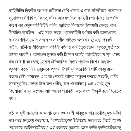
কাহিনীটির দ্বিতীয় অংশের জটিলতা বেশি থাকায় এখানে নাটকীয়তা প্রকাশের
সুযােগও বেশি ছিল, কিন্তু কবির আকর্ষণ ছিল কাহিনীর প্রথমাংশের প্রতি
কারণ এর প্রেমকাহিনীটিই কবির প্রতিভা বিকাশের উপযােগী ক্ষেত্র বলে
বিবেচিত হয়েছিল। এই সরল সহজ প্রেমকাহিনী বর্ণনায় কবি আলাওলের
কবিত্বশক্তি যেমন সচ্ছল ও সাবলীল গতিতে অগ্রসর হয়েছে, পরবর্তী
জটিল, নাটকীয় ঐতিহাসিক কাহিনী বর্ণনায় কবিচিত্ত তেমন স্বতঃস্ফূর্ত হয়ে
উঠতে পারেনি। আলাওল মুলতঃ কবি ছিলেন বলেই পদ্মাবতীতে যে স্ব-ধর্মের
জয় ঘােষণা করেননি, তেমনি ঐতিহাসিক নিষ্ঠার প্রতিও বিশেষ অনুরাগ
প্রকাশ করেননি। প্রেমকে প্রধান উপজীব্য করে তিনি খাটি কাব্য রচনা
করতে চেষ্টা করেছেন এবং তা থেকেই আমরা অনুভব করতে পেরেছি, কবির
হৃদয়ানুভূতির ক্ষেত্র ছিল কত গভীর, কত প্রসারিত। এই গুণেই মূল
‘পদুমাবৎ’ কাব্য অপেক্ষা আলাওলের পদ্মাবতী’ অনেকাংশ উৎকৃষ্ট বলে বিবেচিত
হয়।
জনৈক সুধী সমালােচক আলাওলের পদ্মাবরতী কাব্যকে তার যথােপযুক্ত মর্যাদা
দান করে মন্তব্য করেছেন,
“বঙ্গসাহিত্যের ইতিহাসে সম্ভবতঃ ইহাই প্রথম
সত্যকার ব্যক্তিসাহিত্য। এই কাব্যের সূচনায় যেমন কবির ব্যক্তিজীবনকে,