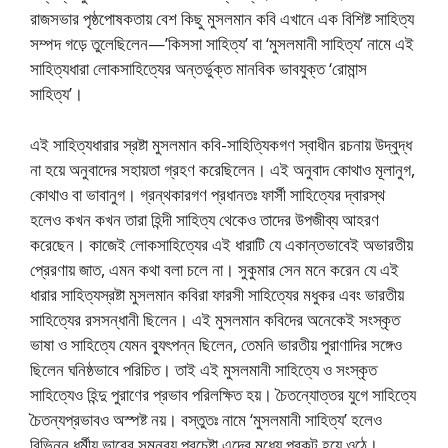
রাজসভার পৃষ্ঠপােষকতায় বেশ কিছু মুসলমান কবি এখানে এক বিশিষ্ট সাহিত্য
সম্পদ গড়ে তুলেছিলেন—’কিসসা সাহিত্য’ বা ‘মুসলমানী সাহিত্য’ নামে এই
সাহিত্যধারা লােকসাহিত্যের অন্তর্ভুক্ত মানবিক ভাবযুক্ত ‘রােমান্স
সাহিত্য’।
এই সাহিত্যধারার স্রষ্টা মুসলমান কবি-সাহিত্যিকগণ স্বাধীন রচনায় উদ্বুদ্ধ
না হয়ে অনুবাদের সহায়তা গ্রহণ করেছিলেন। এই অনুবাদ কোথাও মূলানুগ,
কোথাও বা ভাবানুগ। গ্রন্থকারগণ প্রধানতঃ ফার্সী সাহিত্যের দ্বারস্থ
হলেও কখন কখন তারা হিন্দী সাহিত্য থেকেও তাদের উপজীব্য আহরণ
করেছেন। কাজেই লােকসাহিত্যের এই ধারাটি যে একান্তভাবেই অভারতীয়
প্রেরণায় জাত, এমন কথা বলা চলে না। সুকুমার সেন মনে করেন যে এই
ধারার সাহিত্যস্রষ্টা মুসলমান কবিরা ফারসী সাহিত্যের মধুকর এবং ভারতীয়
সাহিত্যের রসসন্ধানী ছিলেন। এই মুসলমান কবিদের অনেকেই সংস্কৃত
ভাষা ও সাহিত্যে যেমন ব্যুৎপন্ন ছিলেন, তেমনি ভারতীয় পুরাণাদির সঙ্গেও
ছিলেন ঘনিষ্ঠভাবে পরিচিত। তাই এই মুসলমানী সাহিত্যে ও সংস্কৃত
সাহিত্যেও হিন্দু পুরাণের প্রভাব পরিলক্ষিত হয়। চৈতন্যোত্তর যুগে সাহিত্যে
চৈতন্যপ্রভাবও অস্পষ্ট নয়। বস্তুতঃ নামে ‘মুসলমানী সাহিত্য’ হলেও
বিভিন্ন ধর্মীয় ভাবের সমন্বয় প্রচেষ্টা এদের মধ্যে প্রকট হয়ে ওঠে।