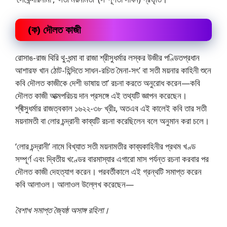
(ক) দৌলত কাজী
রােসাঙ-রাজ থিরি থু-ধন্মা বা রাজা শ্রীসুধর্মার লস্কর উজীর পণ্ডিতপ্রধান
আশারফ খান ঠোট-হিন্দিতে সাধন-রচিত মৈনা-সৎ’ বা সতী ময়নার কাহিনী শুনে
কবি দৌলত কাজীকে দেশী ভাষায় তা’ রচনা করতে অনুরােধ করেন—কবি
দৌলত কাজী আত্মপরিচয় দান প্রসঙ্গে এই তথ্যটি জ্ঞাপন করেছেন।
শ্ৰীসুধর্মার রাজত্বকাল ১৬২২-৩৮ খ্রীঃ, অতএব এই কালেই কবি তার সতী
ময়নামতী বা লাের চন্দ্রানী কাব্যটি রচনা করেছিলেন বলে অনুমান করা চলে।
‘লাের চন্দ্রানী’ নামে বিখ্যাত সতী ময়নামতীর কাব্যকাহিনীর প্রথম খণ্ড
সম্পূর্ণ এবং দ্বিতীয় খণ্ডের বারমাস্যার এগারাে মাস পর্যন্ত রচনা করবার পর
দৌলত কাজী দেহত্যাগ করেন। পরবর্তীকালে এই গ্রন্থটি সমাপ্ত করেন
কবি আলাওল। আলাওল উল্লেখ করেছেন
—
বৈশাখ সমাপ্ত জ্যৈষ্ঠ অসাঙ্গ রহিলা।