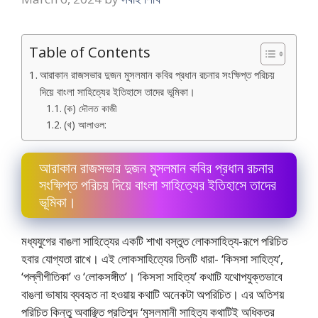
Table of Contents
আরাকান রাজসভার দুজন মুসলমান কবির প্রধান রচনার সংক্ষিপ্ত পরিচয়
দিয়ে বাংলা সাহিত্যের ইতিহাসে তাদের ভূমিকা।
(ক) দৌলত কাজী
(খ) আলাওল:
আরাকান রাজসভার দুজন মুসলমান কবির প্রধান রচনার
সংক্ষিপ্ত পরিচয় দিয়ে বাংলা সাহিত্যের ইতিহাসে তাদের
ভূমিকা।
মধ্যযুগের বাঙলা সাহিত্যের একটি শাখা বস্তুত লােকসাহিত্য-রূপে পরিচিত
হবার যােগ্যতা রাখে। এই লােকসাহিত্যের তিনটি ধারা- ‘কিসসা সাহিত্য’,
‘পল্লীগীতিকা’ ও ‘লােকসঙ্গীত’। ‘কিসসা সাহিত্য’ কথাটি যথােপযুক্তভাবে
বাঙলা ভাষায় ব্যবহৃত না হওয়ায় কথাটি অনেকটা অপরিচিত। এর অতিশয়
পরিচিত কিন্তু অবাঞ্ছিত প্রতিশব্দ ‘মুসলমানী সাহিত্য কথাটিই অধিকতর