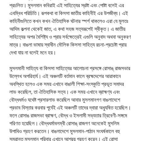
প্রচলিত। মুসলমান কবিরাই এই সাহিত্যের স্রষ্টা এবং পােষ্টা বলেই এর
এবম্বিধ পরিচিতি। রূপকথা বা কিসসা জাতীয় কাহিনীই এর উপজীব্য। এই
কাহিনীগুলিতে কখন কখন ঐতিহাসিক ঘটনার স্পর্শ থাকলেও এরা যে মূলতঃ
আদিম কল্পনা থেকেই জাত, এ কথা সহজ সত্যরূপেই স্বীকৃত। এ জাতীয়
সাহিত্যের অপর বৈশিষ্ট্য ও প্রায় সর্বক্ষেত্রেই এগুলি অনুবাদ অথবা অনুকরণ
মাত্র। বাঙলা ভাষায় স্বাধীন মৌলিক কিসসা সাহিত্য রচনা-প্রচেষ্টা প্রায়
দেখা যায় না বলেই মনে হয়।
মুসলমানী সাহিত্য বা কিসসা সাহিত্যের আলােচনা প্রসঙ্গে রােসাঙ্ রাজসভার
উল্লেখ অপরিহার্য। এই অঞ্চলটি বর্তমান কালে ব্রহ্মদেশের আরাকানে
অবস্থিত হলেও এক সময় এখানে বাঙালী শিক্ষা-সংস্কৃতি প্রভূত সমাদর
লাভ করেছিল, তা ঐতিহাসিক সত্য। এক সময় এখানে ব্রাহ্মণ্য এবং
বৌদ্ধধর্মও যথেষ্ট প্রসারলাভ করেছিল আবার মুসলমানগণ বাঙলাদেশে
প্রভাব বিস্তার করবার পূর্বেই এই অঞ্চলটি তাদের দ্বারা অধ্যুষিত হয়েছিল।
ফলে রােসাঙ রাজসভা ব্রাহ্মণ, বৌদ্ধ ও ইসলামী সভ্যতার ত্রিবেণী-সঙ্গমে
পরিণত হয়েছিল। বৌদ্ধধর্মাবলম্বী রােসাঙ্ রাজগণ অনেকেই মুসলিম
উপাধিও গ্রহণ করতেন। বাঙলাদেশে মুসলমান-পাঠান সংঘর্ষকালে বহু
সম্রান্ত মুসলমান পরিবার এখানে আশ্রয় গ্রহণ করেন। এই রােসা