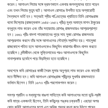
করেন। আলাওল পিতার সঙ্গে ভ্রমণকালে একবার জলদস্যুদের হাতে পড়েন
এবং তখন পিতার মৃত্যু ঘটে। আলাওল রােসাঙে উপনীত হয়ে অশ্বারােহী
সৈন্যদলে ভর্তি হন। সত্বরই স্বীয় পাণ্ডিত্যের খ্যাতিতে তিনি রােসাঙরাজ
থদো মিস্তোর (রাজত্বকাল ১৬৪৫-১৬৫২ খ্রীঃ) মুখ্য অমাত্য মাগন ঠাকুরের
বন্ধুত্ব লাভ করেন এবং তাঁর সহায়তায় রােসাঙ্ রাজসভায়ও আশ্রয়প্রাপ্ত
হন। ১৬৬১ খ্রীঃ বাদশা শাহজাহানের পুত্র সাহ সুজা রােসাঙ রাজসভায়
আশ্রয়লাভ করলে তাঁর সঙ্গে আলাওলের সৌহার্দ্য স্থাপিত হয়। শাহসুজা
রাজকোপে পতিত হলে আলাওলকেও কিছুদিন কারাগার জীবন-যাপন করতে
হয়েছিল। বন্দীজীবন থেকে মুক্তিলাভের পরও আলাওলকে কিছুদিন
নানাপ্রকার দুর্ভোগে পড়ে বিড়ম্বিত হতে হয়েছিল।
অবশেষে কবি রােসাঙের কাজী সৈয়দ মুসার অনুগ্রহ লাভ করেন এবং কাদেরী
মতে দীক্ষিত হন। কবি আলাওল রােসাঙ্রাজ শ্রীচন্দ্র সুধর্মার রাজসভাতে
বর্তমান ছিলেন। তিনি ১৬৭৩ খ্রীঃ পরলােকগমন করেন।
সমগ্র প্রাচীন ও মধ্যযুগের বাঙলা সাহিত্যে কবি আলাওলের মতাে ভুরি-স্রষ্টা
কবি মাত্র একজনই ছিলেন, তিনি কবিচন্দ্র শঙ্কর চক্রবর্তী। এছাড়া অপর
কোন কবিই আলাওলের মতাে এত অধিক গ্রন্থ রচনা করে উঠতে পারেন