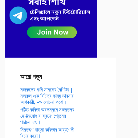
আরো পড়ুন
নজরুলের কবি মানসের বৈশিষ্ট্য |
নজরুল এক বিচিত্র কাব্য ভাবনার
অধিকারী, –আলোচনা করো।
পঠিত কবিতা অবলম্বনে নজরুলের
দেশাত্মবোধ বা স্বদেশপ্রেমের
পরিচয় দাও।
নিরুদ্দেশ যাত্রা কবিতার কাব্যশৈলী
বিচার করো।