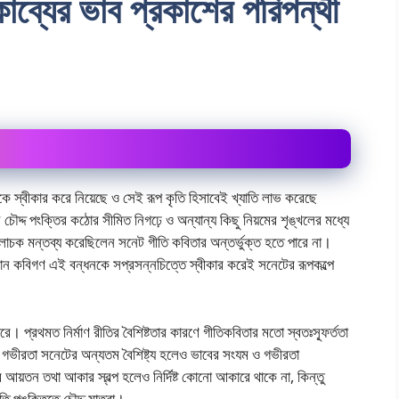
াব্যের ভাব প্রকাশের পরিপন্থী
নকে স্বীকার করে নিয়েছে ও সেই রূপ কৃতি হিসাবেই খ্যাতি লাভ করেছে
ৌদ্দ পংক্তির কঠোর সীমিত নিগঢ়ে ও অন্যান্য কিছু নিয়মের শৃঙ্খলের মধ্যে
ক মন্তব্য করেছিলেন সনেট গীতি কবিতার অন্তর্ভুক্ত হতে পারে না।
িমান কবিগণ এই বন্ধনকে সপ্রসন্নচিত্তে স্বীকার করেই সনেটের রূপকল্পে
। প্রথমত নির্মাণ রীতির বৈশিষ্টতার কারণে গীতিকবিতার মতো স্বতঃস্ফূর্ততা
ও গভীরতা সনেটের অন্যতম বৈশিষ্ট্য হলেও ভাবের সংযম ও গভীরতা
 আয়তন তথা আকার স্বল্প হলেও নির্দিষ্ট কোনো আকারে থাকে না, কিন্তু
তি পঙক্তিতে চৌদ্দ মাত্রা।