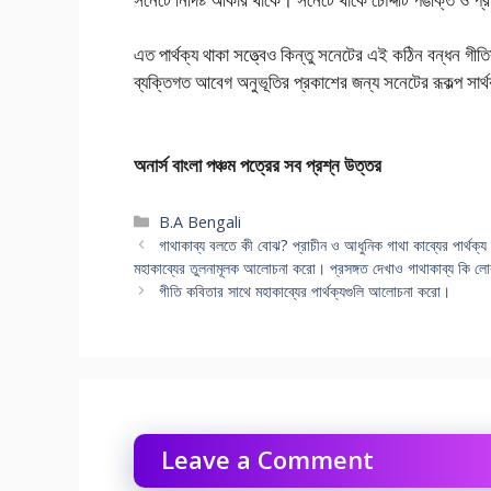
এত পার্থক্য থাকা সত্ত্বেও কিন্তু সনেটের এই কঠিন বন্ধন গীত
ব্যক্তিগত আবেগ অনুভূতির প্রকাশের জন্য সনেটের রূকল্প সার
অনার্স বাংলা পঞ্চম পত্রের সব প্রশ্ন উত্তর
Categories
B.A Bengali
গাথাকাব্য বলতে কী বোঝ? প্রাচীন ও আধুনিক গাথা কাব্যের পার্থক্য ন
মহাকাব্যের তুলনামূলক আলোচনা করো। প্রসঙ্গত দেখাও গাথাকাব্য কি লোক
গীতি কবিতার সাথে মহাকাব্যের পার্থক্যগুলি আলোচনা করো।
Leave a Comment