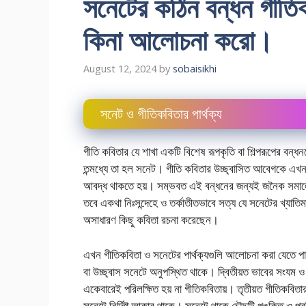
সনেটের কঠিন বন্ধন গীতিক
কিনা আলোচনা করো।
August 12, 2024
by
sobaisikhi
সনেট ও গীতিকবিতার পার্থক্য
গীতি কবিতার যে শাখা একটি বিশেষ রূপকৃতি বা শিল্পরূপের বন্ধ
তন্মধ্যে তা হল সনেট। গীতি কবিতার উচ্ছ্বাসিত আবেগকে এখন চ
আবদ্ধ থাকতে হয়। সম্ভবত এই বন্ধনের জন্যই জনৈক সমালোচ
তবে একথা নিঃসন্দেহে ও তর্কাতীতভাবে সত্য যে সনেটের খ্যাত
অসাধারণ কিছু কবিতা রচনা করেছেন।
এখন গীতিকবিতা ও সনেটের পার্থক্যগুলি আলোচনা করা যেতে পারে
বা উচ্ছ্বাস সনেটে অনুপস্থিত থাকে। দ্বিতীয়ত ভাবের সংযম 
একেবারেই পরিলক্ষিত হয় না গীতিকবিতায়। তৃতীয়ত গীতিকবিতার
সনেটে নির্দিষ্ট আকার থাকে। সনেটে থাকে চৌদ্দটি পঙক্তি ও প্র