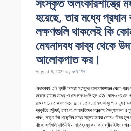
সংস্কৃত অলংকারশাস্ত্রে মহ
হয়েছে, তার মধ্যে প্রধা
লক্ষণগুলি থাকলেই কি কোন
মেঘনাদবধ কাব্য থেকে উদা
আলোকপাত কর।
August 8, 2024
by
সবাই শিখি
‘মহাকাব্য’ এই শব্দটি আমরা সংস্কৃত অলংকারশাস্ত্র থেকে গ্রহণ
হয়েছে তাদের মধ্যে প্রধান লক্ষণগুলি হল এইঃ কোনও প্রধান দেব
রাজবংশচরিত অবলম্বনে ছন্দ রচিত রচনা মহাকাব্য পদবাচ্য। মহাকাব্য
প্রকৃতির সৌন্দর্য, রাজা বা সেনাপতিদের মন্ত্রণায় সৈন্যচালনা ও যু
পার্বণ, ঋতু বর্ণনা প্রভৃতির মধ্যে সমুদয় অথবা কোনও বিষয় মূল আ
থাকে, সর্গগুলি নাতিদীর্ঘ ও নাতিহ্রস্ব হয়, কবি স্বীয় ইষ্টদেবতা