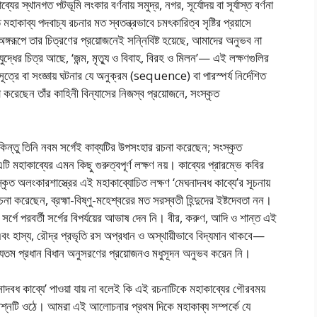
স্থানগত পটভূমি লংকার বর্ণনায় সমুদ্র, নগর, সূর্যোদয় বা সূর্যাস্ত বর্ণনা
হাকাব্য পদবাচ্য রচনার মত স্বতন্ত্রভাবে চমৎকারিত্ব সৃষ্টির প্রয়াসে
 অঙ্গরূপে তার চিত্রণের প্রয়োজনেই সন্নিবিষ্ট হয়েছে, আমাদের অনুভব না
দ্ধের চিত্র আছে, ‘জন্ম, মৃত্যু ও বিবাহ, বিরহ ও মিলন’— এই লক্ষণগুলির
সূত্রে বা সংজ্ঞায় ঘটনার যে অনুক্রম (sequence) বা পারস্পর্য নির্দেশিত
া করেছেন তাঁর কাহিনী বিন্যাসের নিজস্ব প্রয়োজনে, সংস্কৃত
 কিন্তু তিনি নবম সর্গেই কাব্যটির উপসংহার রচনা করেছেন; সংস্কৃত
 এটি মহাকাব্যের এমন কিছু গুরুত্বপূর্ণ লক্ষণ নয়। কাব্যের প্রারম্ভে কবির
ংস্কৃত অলংকারশাস্ত্রের এই মহাকাব্যোচিত লক্ষণ ‘মেঘনাদবধ কাব্যে’র সূচনায়
রচনা করেছেন, ব্রহ্মা-বিষ্ণু-মহেশ্বরের মত সরস্বতী হিন্দুদের ইষ্টদেবতা নন।
 সর্গে পরবর্তী সর্গের বিপর্যয়ের আভাষ দেন নি। বীর, করুণ, আদি ও শান্ত এই
এবং হাস্য, রৌদ্র প্রভৃতি রস অপ্রধান ও অস্থায়ীভাবে বিদ্যমান থাকবে—
 অন্যতম প্রধান বিধান অনুসরণের প্রয়োজনও মধুসূদন অনুভব করেন নি।
নাদবধ কাব্যে’ পাওয়া যায় না বলেই কি এই রচনাটিকে মহাকাব্যের গৌরবময়
রশ্নটি ওঠে। আমরা এই আলোচনার প্রথম দিকে মহাকাব্য সম্পর্কে যে