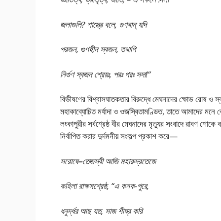
জলাগুলি? শাস্ত্রে বলে, গুণবান্ যদি
পরজন, গুণহীন স্বজন, তথাপি
নির্গুণ স্বজন শ্রেয়ঃ, পরঃ পরঃ সদা!”
বিভীষণের বিশ্বাসঘাতকতার বিরুদ্ধে মেঘনাদের ক্ষোভ রোষ ও স্
মহাকাব্যোচিত মর্যাদা ও ওজস্বিতামণ্ডিত, তাতে আমাদের মনে ক
লংকাপুরীর সর্বশ্রেষ্ঠ বীর মেঘনাদের মৃত্যুর সংবাদে রাবণ শোকে 
নির্বাপিত করার দুর্দমনীয় সংকল্প প্রকাশ করে—
সরোষে
–
তেজস্বী আজি মহারুদ্রতেজে
কহিলা রাক্ষসশ্রেষ্ঠ, “এ কনক-পুরে,
ধনুর্দ্ধর আছ যত, সাজ শীঘ্র করি