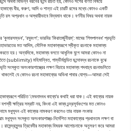
 ছন্দে অথবা বিভিন্ন ধরনের ছন্দে রচিত হয়, কোনও সর্গের বর্ণিত বিষয়ে
 মহাকাব্যে বীর, করুণ, আদি ও শান্ত এই চারটি রসের মধ্যে কোনও একটি
ভৃতি রস অপ্রধান ও অস্থায়ীভাবে বিদ্যমান থাকে। বর্ণনীয় বিষয় অথবা নায়ক
‘কুমারসম্ভব’, ‘রঘুবংশ’; ভারবির ‘কিরাতর্জুনীয়ম্’: মাঘের ‘শিশুপালবধ’ প্রভৃতি
ণ ও মহাভারতের মত আদিম, মৌলিক মহাকাব্যরূপে স্বীকৃত রচনাকে মহাকাব্য
্মরণ করতে হয়। অন্যদিকে, মহাকাব্য বলতে আধুনিক যুগে আমরা কোনও না
 (sublimity) মহিমান্বিত, গাম্ভীর্যমন্ডিত ছন্দোবদ্ধ রচনাকে বুঝে
্রভৃতি সংস্কৃত অলংকারশাস্ত্রের লক্ষণ বিচারে মহাকাব্য পদবাচ্য রচনাগুলিতে
ণগুলি থাকলেই যে কোনও রচনা মহাকাব্যের অভিধা পাবার যোগ্য—আমরা সেই
হাকাব্যরূপে পরিচিত ‘মেঘনাদবধ কাব্যে’র কথাই ধরা যাক। এই কাব্যের নায়ক
যশস্বী ক্ষত্রিয় সম্রাট নয়, কিংবা এই কাব্য চন্দ্রসূর্যবংশের মত কোনও
র নামে মধুসূদন এই কাব্যের নামকরণ করলেও তার নায়ক লংকার
তরাং মধুসূদন সংস্কৃত অলংকারশাস্ত্র-নির্দেশিত মহাকাব্যের প্রধানতম লক্ষণ বা
 রামেন্দ্রসুন্দর ত্রিবেদীর মহাকাব্য বিষয়ক আলোচনাকে অনুসরণ করে আমরা