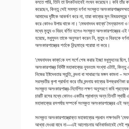
বলতে পারি, তিনি তা উৎকটভাবেই লংঘন করেছেন। কবি তাঁর কাব্যের 
করেছেন, কিন্তু সেই সমস্ত বর্ণনা সংস্কৃত অলংকারশাস্ত্রসম্মত ম
আমাদের দৃষ্টিকে আকর্ষণ করে না, তারা কাব্যের মূল বিষয়বস্তুর
করে কোনও উপায় থাকে না। ‘মেঘনাদবধ কাব্যে’ সৈন্যচালনা ও যু
মধ্যে মৃত্যু ও বিরহ বর্ণিত হলেও সংস্কৃত অলংকারশাস্ত্রের এই 
হয়েছে, মধুসুদন তাকে অনুসরণ করেন নি, মৃত্যু ও বিরহকে বর্ণন
অলংকারশাস্ত্রের শর্তকে বিন্দুমাত্র পরোয়া না করে।
‘মেঘনাদবধ কাব্য’কে দশ সর্গে শেষ করার ইচ্ছা মধুসুদনের ছিল,
অলংকারশাস্ত্র নির্দিষ্ট মহাকাব্যের ন্যূনতম সংখ্যা এটাই, কিন্তু
নিজের ইষ্টদেবতার স্তুতি, বন্দনা বা সাধারণের মঙ্গল কামনা – স
সরস্বতীর কৃপা প্রার্থনা করে তাঁর বন্দনায় কাব্যের উপক্রমণিকা 
সংস্কৃত অলংকারশাস্ত্র-নির্দেশিত লক্ষণ অনুসরণে কবি প্রত্যেক
চারটি রসের মধ্যে কোনও একটির প্রাধান্য অন্য তিনটি স্থায়ী 
মহাকাব্যের রসপর্যায় সম্পর্কে সংস্কৃত অলংকারশাস্ত্রের এই
সংস্কৃত অলংকারশাস্ত্রোক্ত মহাকাব্যের প্রধান লক্ষণগুলি ‘মেঘ
আখ্যা দেওয়া যাবে না—এই আলোচনায় অনিবার্যভাবেই সেই প্