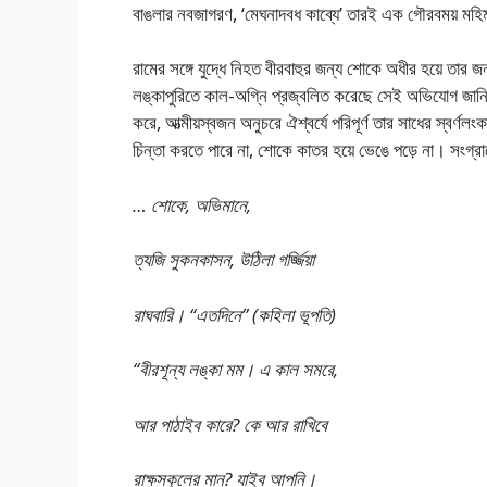
বাঙলার নবজাগরণ, ‘মেঘনাদবধ কাব্যে’ তারই এক গৌরবময় মহিমা
রামের সঙ্গে যুদ্ধে নিহত বীরবাহুর জন্য শোকে অধীর হয়ে তার জ
লঙ্কাপুরিতে কাল-অগ্নি প্রজ্বলিত করেছে সেই অভিযোগ জানিয
করে, আত্মীয়স্বজন অনুচরে ঐশ্বর্যে পরিপূর্ণ তার সাধের স্বর্ণ
চিন্তা করতে পারে না, শোকে কাতর হয়ে ভেঙে পড়ে না। সংগ্
… শোকে, অভিমানে,
ত্যজি সুকনকাসন, উঠিলা গৰ্জ্জিয়া
রাঘবারি। “এতদিনে” (কহিলা ভূপতি)
“বীরশূন্য লঙ্কা মম। এ কাল সমরে,
আর পাঠাইব কারে? কে আর রাখিবে
রাক্ষসকুলের মান? যাইব আপনি।