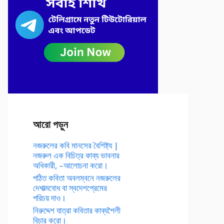
আরো পড়ুন
নজরুলের কবি মানসের বৈশিষ্ট্য |
নজরুল এক বিচিত্র কাব্য ভাবনার
অধিকারী, –আলোচনা করো।
পঠিত কবিতা অবলম্বনে নজরুলের
দেশাত্মবোধ বা স্বদেশপ্রেমের
পরিচয় দাও।
নিরুদ্দেশ যাত্রা কবিতার কাব্যশৈলী
বিচার করো।