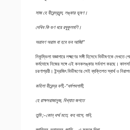
সাজ হে বীরেন্দ্রবৃন্দ, লঙ্কার ভূষণ।
দেখিব কি গুণ ধরে রঘুকুলমণি।
অরাবণ অরাম বা হবে ভব আজি!”
নিকুম্ভিলা যজ্ঞাগারে লক্ষ্মণের সঙ্গী হিসেবে বিভীষণকে দেখতে 
কর্মদোষে নিজের সঙ্গে এই কনকলঙ্কার সর্বনাশ করছে। কালসলি
চরণাশ্রয়ী। ইন্দ্রজিৎ বিভীষণের সেই ব্যক্তিগত স্বার্থ ও নির
কহিলা বীরেন্দ্র বলী,-“ধর্মপথগামী,
হে রাক্ষসরাজানুজ, বিখ্যাত জগতে
তুমি ;–কোন্ ধৰ্ম্ম মতে, কহ দাসে, শুনি,
জ্ঞাতিত্ব, ভ্রাতৃত্ব, জাতি, – এ সকলে দিলা