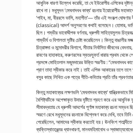
আধুনিক ধারণা উল্লেখ করেছি, তা যে ইউরোপীয় এপিকের দৃষ্টান্
রাখে না। মধুসূদন ‘মেঘনাদবধ কাব্য’ রচনায় ইয়োরোপীয় মহাকাব
‘গাইব, মা, বীররসে ভাসি, মহাগীত’— তাঁর এই সংকল্প ঘোষণায় 
(classical) আদর্শ অনুসরণের কথাই বলেছেন। হোমার, ভার্জিল,
ছিল। গম্ভীর ভাবোদ্দীপক বর্ণনায়, ধ্রুপদী সাহিত্যসুলভ চিত্রক
গাম্ভীর্য ও বিশালতা সৃষ্টির চেষ্টা করেছিলেন। কিন্তু বাঙালীর
চিত্রাঙ্গদা ও মন্দোদরীর বিলাপে, সীতার নির্বাসিত জীবনের বেদনায়
রাবণের হাহাকারে, করুণরসের স্বতঃস্ফূর্ত ধারায় প্রথম থে
প্রসঙ্গে মোহিতলাল মজুমদারের উক্তি স্মরণীয় : “মেঘনাদবধ কাব্
প্রাণ তাহা স্বীকার করে নাই। তাই এপিক আকারের তলে তলে অন
বসুর কাছে লিখিত এক পত্রে গীতি-কবিতার প্রতি তাঁর প্রবণত
কিন্তু মহাকাব্যের লক্ষণগুলি ‘মেঘনাদবধ কাব্যে’ যান্ত্রিকভাবে 
বৈশিষ্ট্যটিকে অপেক্ষাকৃত উদার দৃষ্টিতে গ্রহণ করে এর আধুনিক
সীমাবদ্ধতায় যে ধ্রুপদী আদর্শের পূর্ণাঙ্গ মহাকাব্য রচনা সম্ভ
স্মরণে রেখে মধুসূদনের রচনাকে বিশ্লেষণ করে দেখি, তবে তিনি 
পেরেছিলেন, আমাদের স্বীকার করতেই হয়। ঊনবিংশ শতাব্দীতে ই
ব্যক্তিস্বাতন্ত্র্যের ধ্যানধারণা, মানবমহিমাবোধ ও স্বাজাত্যবো