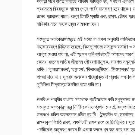
পরবর্তী সর্গে বর্ণিত বিষয়ের আভাষ প্রদত্ত হয়, সর্গগুলি একরূপ
প্রধানতম বিষয়সূচক নামের শেষে পর্বের নামকরণ হয়ে থাকে।
রসের প্রাধান্য থাকে, অন্য তিনটি স্থায়ী এবং হাস্য, রৌদ্র প্র
নায়িকার নামে মহাকাব্যের নামকরণ হয়।
সংস্কৃত অলংকারশাস্ত্রের এই সংজ্ঞা বা লক্ষণ অনুযায়ী কালিদাসের 
মহাকাব্যরূপে চিহ্নিত হয়েছে, কিন্তু তাদের মানদন্ডে রামায়
আখ্যা দেওয়া যায় না, এই প্রসঙ্গ অনিবার্যভাবেই আমাদের স
কোনও ধরনের জাতীয় জীবনের গৌরবগাথামূলক, ভাবগত সমুন্নতিতে
থাকি। ‘কুমারসম্ভব’, ‘রঘুবংশ’, ‘কিরাতর্জুনীয়ম’, ‘শিশুপালবধ’ প
পাওয়া যাবে না। সুতরাং অলংকারশাস্ত্রোক্ত ঐ প্রধান লক্ষ
সুনিশ্চিত সিদ্ধান্তে উপনীত হতে পারি না।
ঊনবিংশ শতাব্দীর বাংলার সবথেকে প্রতিভাবান কবি মধুসূদনের ম
সংস্কৃত অলংকারশাস্ত্র নির্দিষ্ট কোনও প্রধান দেবতা, সদ্বংশজাত 
উচ্চবংশ-চরিত অবলম্বনে রচিত হয় নি। ইন্দ্রজিৎ বা মেঘনাদে
রাক্ষসকুলাধিপতি রাবণ, অধর্মাচারী রাক্ষসরূপে যে চিরনিন্দিত। সু
শর্তটিকেই অনুসরণ করেন নি একথা বললে খুব কম করে বলা হয়।