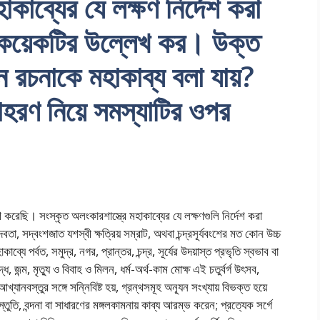
াকাব্যের যে লক্ষণ নির্দেশ করা
ন কয়েকটির উল্লেখ কর। উক্ত
 রচনাকে মহাকাব্য বলা যায়?
হরণ নিয়ে সমস্যাটির ওপর
 করেছি। সংস্কৃত অলংকারশাস্ত্রে মহাকাব্যের যে লক্ষণগুলি নির্দেশ করা
তা, সদ্বংশজাত যশস্বী ক্ষত্রিয় সম্রাট, অথবা চন্দ্রসূর্যবংশের মত কোন উচ্চ
ে পর্বত, সমুদ্র, নগর, প্রান্তর, চন্দ্র, সূর্যের উদয়াস্ত প্রভৃতি স্বভাব বা
দ্ধ, জন্ম, মৃত্যু ও বিবাহ ও মিলন, ধর্ম-অর্থ-কাম মোক্ষ এই চতুর্বর্গ উৎসব,
খ্যানবস্তুর সঙ্গে সন্নিবিষ্ট হয়, গ্রন্থসমূহ অন্যূন সংখ্যায় বিভক্ত হয়ে
র স্তুতি, বন্দনা বা সাধারণের মঙ্গলকামনায় কাব্য আরম্ভ করেন; প্রত্যেক সর্গে