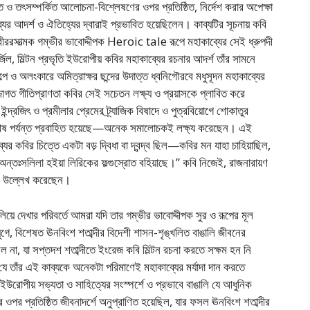
ত ও তৎসম্পর্কিত আলোচনা-বিশ্লেষণের ওপর প্রতিষ্ঠিত, নির্দেশ করার অপেক্ষা
্যের আদর্শ ও ঐতিহ্যের দ্বারাই প্রভাবিত হয়েছিলেন। কাব্যটির সূচনায় কবি
বীররসাত্মক গম্ভীর ভাবোদ্দীপক Heroic tale রূপে মহাকাব্যের সেই ধ্রুপদী
 মিল্টন প্রভৃতি ইউরোপীয় কবির মহাকাব্যের রচনার আদর্শ তাঁর সামনে
ল্পে ও অলংকারে অমিত্রাক্ষর ছন্দের উদাত্ত ধ্বনিগৌরবে মধুসূদন মহাকাব্যের
 মজ্জাগত গীতিপ্রাণতা কবির সেই সচেতন লক্ষ্য ও প্রয়াসকে প্লাবিত করে
, ইন্দ্রজিৎ ও প্রমীলার প্রেমের ট্র্যাজিক বিষাদে ও পুত্রবিয়োগে শোকাতুর
কে শেষ পর্যন্ত প্রবাহিত হয়েছে—অনেক সমালোচকই লক্ষ্য করেছেন। এই
যের কবির চিত্তে একটা বড় দ্বিধা বা দ্বন্দ্ব ছিল—কবির মন যাহা চাহিয়াছিল,
্তঃসলিলা হইয়া লিরিকের ফল্গুস্রোত বহিয়াছে।” কবি নিজেই, রাজনারায়ণ
ার উল্লেখ করেছেন।
মিলিয়ে দেখার পরিবর্তে আমরা যদি তার গম্ভীর ভাবোদ্দীপক সুর ও রূপের মূল
 যুগে, বিশেষত ঊনবিংশ শতাব্দীর বিদেশী শাসন-শৃঙ্খলিত বাঙালি জীবনের
ব ছিল না, যা সপ্তদশ শতাব্দীতে ইংরেজ কবি মিল্টন রচনা করতে সক্ষম হন নি
যে তাঁর এই কাব্যকে অনেকটা পরিমাণেই মহাকাব্যের মর্যাদা দান করতে
উরোপীয় সভ্যতা ও সাহিত্যের সংস্পর্শে ও প্রভাবে বাঙালি যে আধুনিক
ধের ওপর প্রতিষ্ঠিত জীবনাদর্শে অনুপ্রাণিত হয়েছিল, যার ফসল ঊনবিংশ শতাব্দীর