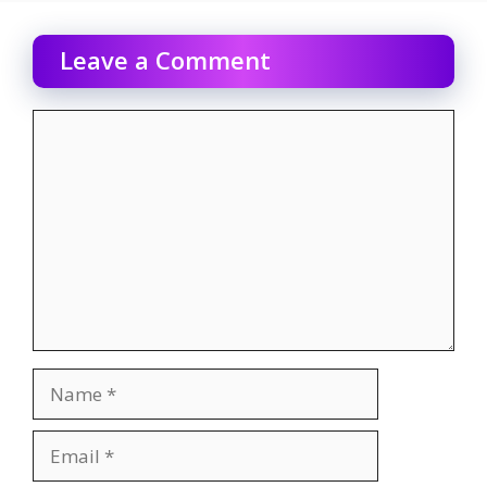
Leave a Comment
Comment
Name
Email