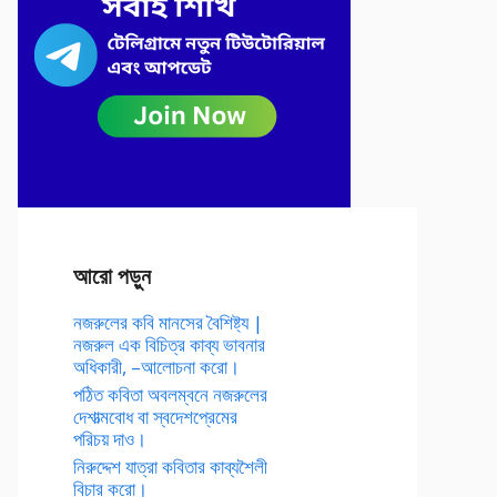
আরো পড়ুন
নজরুলের কবি মানসের বৈশিষ্ট্য |
নজরুল এক বিচিত্র কাব্য ভাবনার
অধিকারী, –আলোচনা করো।
পঠিত কবিতা অবলম্বনে নজরুলের
দেশাত্মবোধ বা স্বদেশপ্রেমের
পরিচয় দাও।
নিরুদ্দেশ যাত্রা কবিতার কাব্যশৈলী
বিচার করো।