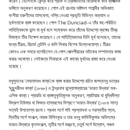
করেন। হেলেনকে কেন্দ্র করে গ্রীক ও ট্রোজানদের বিরোধকে কবি ব্যঙ্গাত্মক
ভঙ্গিতে অনুকরণ করেছেন। পোপ এই রচনায় অষ্টাদশ শতাব্দীর অভিজাত
বংশীয়া তরুণীদের তাসখেলা, নস্যি নেওয়া প্রভৃতি বিভিন্ন অভ্যাস ও
দুর্বলতাকে ব্যঙ্গ করেছেন। পোপ The Dunciad-এ তাঁর বহু-পরিচিত
সাহিত্যিককে ডান্স বা মূর্খ বলে সম্বোধন করে তাঁদের উদ্দেশ্যে ব্যঙ্গের তীব্র
বিষাক্ত তীর নিক্ষেপ করেছেন। যে সাহিত্যিকদের তিনি মূর্খ বলেছেন, তাদের
মধ্যে টিবল্ড, রিচার্ড বেন্টলি ও কলি সিবার বিশেষ উল্লেখযোগ্য। টিবল্ড
কোনও এক সময়ে বলেছিলেন যে পোপ শেক্সপীয়রের নাটকের সম্পাদনার কাজ
করার অযোগ্য। সেইজন্য সিবারকে এই কাব্যে মূর্খদের রাজা করে দেওয়া
হয়েছে।
মধুসূদনের ‘মেঘনাদবধ কাব্য’কে ব্যঙ্গ করার উদ্দেশ্যে রচিত জগদ্বন্ধু ভদ্রের
‘ছুছুন্দরীবধ কাব্য’ (১৮৬৮) ও ইন্দ্রনাথ বন্দ্যোপাধ্যায়ের ‘ভারত উদ্ধার’ মক-
এপিক কাব্য। প্যারডি বা ব্যঙ্গানুকৃতিমূলক অনুকরণ, স্যাটায়ার বা বুদ্ধিদীপ্ত
বিদ্রূপ হিউমার বা বিশুদ্ধ হাস্যরসের মিশ্রণে ‘ভারত-উদ্ধার’ (১২৮৪ সাল)
সত্যই উপভোগ্য রচনা। প্রথম সর্গে পাই প্রস্তাবনা ও সরস্বতীর স্তব,
দ্বিতীয় সর্গে সংকল্প, নায়ক বিপিনকৃয় ও তার বন্ধু কামিনীকুমার অবিলম্বে
ভারত-উদ্ধারে কৃতসংকল্প, তৃতীয় সর্গে মন্ত্রণা, চতুর্থ সর্গে উদ্যোগ, পঞ্চম