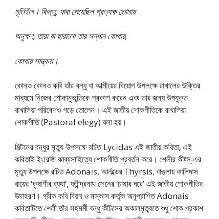
মূর্তিহীন। কিন্তু, যারা পেয়েছিল প্রত্যক্ষ তোমায়
অনুক্ষণ, তারা যা হারালো তার সন্ধান কোথায়,
কোথায় সান্ত্বনা।
কোনও কোনও কবি তাঁর বন্ধু বা আত্মীয়ের বিয়োগ উপলক্ষে রাখালের উক্তির
মাধ্যমে নিজের শোকানুভূতিকে প্রকাশ করেন এবং তার জন্য উপযুক্ত
রাখালিয়া পরিবেশও গড়ে তোলেন। এই জাতীয় শোকগীতিকে রাখালিয়া
শোকগীতি (Pastoral elegy) বলা হয়।
মিল্টনের বন্ধুর মৃত্যু-উপলক্ষে রচিত Lycidas এই জাতীয় কবিতা, এই
কবিতাই ইংরেজি কাব্যসাহিত্যে শোকগীতি প্রবর্তন করে। শেলীর কীট্স্-এর
মৃত্যু উপলক্ষে রচিত Adonais, আর্নল্ডের Thyrsis, বাঙলায় কালিদাস
রায়ের ‘কৃষাণীর ব্যথা’, যতীন্দ্রনাথ সেনের ‘চাষার ঘরে’ এই জাতীয় শোকগীতির
উদাহরণ। গ্রীক কবি বিয়ন ও মস্কাস কর্তৃক অনুপ্রাণিত Adonais
কবিতাটিতে শেলী তাঁর সহমর্মী বন্ধু কীটসের অকালমৃত্যুতে শুধু শোক প্রকাশ