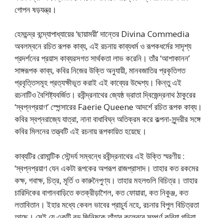
গোপন ষড়যন্ত্র।
হেমচন্দ্র বন্দ্যোপাধ্যায়ের ‘ছায়াময়ী’ দান্তের Divina Commedia
অবলম্বনে রচিত রূপক কাব্য, এই রচনায় কাব্যধর্ম ও রূপকধর্মের সাদৃশ্য
প্রদর্শনের প্রয়াস কাব্যরসগত সার্থকতা লাভ করেনি। তাঁর ‘আশাকানন’
সাঙ্গরূপক কাব্য, কবির নিজের উক্তি অনুযায়ী, মানবজাতির প্রকৃতিগত
প্রবৃত্তিসমূহ প্রত্যক্ষীভূত করাই এই কাব্যের উদ্দেশ্য। কিন্তু এই
রচনাটিও বৈশিষ্ট্যবর্জিত। রবীন্দ্রনাথের জ্যেষ্ঠ ভ্রাতা দ্বিজেন্দ্রনাথ ঠাকুরের
‘স্বপ্নপ্রয়াণ’ স্পেন্সারের Faerie Queene আদর্শে রচিত রূপক কাব্য।
কবির স্বপ্নরাজ্যে যাত্রা, নানা বাধাবিঘ্ন অতিক্রম করে কল্পনা-সুন্দরীর সঙ্গে
কবির মিলনের তত্ত্বটি এই রচনায় রূপকায়িত হয়েছে।
কাব্যটির রোমান্টিক সৌন্দর্য সম্বন্ধে রবীন্দ্রনাথের এই উক্তি স্মরণীয় :
‘স্বপ্নপ্রয়াণ যেন একটা রূপকের অপরূপ রাজপ্রাসাদ। তাহার কত রকমের
কক্ষ, গবাক্ষ, চিত্র, মূর্তি ও কারুনৈপুণ্য। তাহার মহলগুলি বিচিত্র। তাহার
চারিদিকের বাগানবাড়িতে কতক্রীড়াশৈল, কত ফোয়ারা, কত নিকুঞ্জ, কত
লতাবিতান। ইহার মধ্যে কেবল ভাবের প্রাচুর্য নহে, রচনার বিপুল বিচিত্রতা
আছে। সেই যে একটি বড় জিনিষকে তাঁহার কলেবরে সম্পূর্ণ করিয়া গড়িয়া