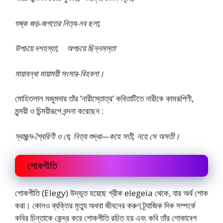
শুষ্ক জড়-জগতের নিত্য-নব ছলা,
উপচয়ে দশহস্তা, অপচয়ে ছিন্নমস্তা
মায়াবন্ধা মায়াময়ী সংসার-বিহবলা।
মোহিতলাল মজুমদার তাঁর ‘নারীস্তোত্র’ কবিতাটিতে নারীকে কামরূপিণী,
মৃন্ময়ী ও চিন্ময়ীরূপে বন্দনা করেছেন :
স্বচ্ছন্দ-শ্বৈরিণী ও যে, নিত্য শুদ্ধা—কহে সতী, নহে সে অসতী।
শোকগীতি
শোকগীতি (Elegy) উদ্ভূত হয়েছে গ্রীক elegeia থেকে, যার অর্থ শোক
করা। কোনও ব্যক্তির মৃত্যু অথবা জীবনের করুণ ট্র্যাজিক দিক সম্পর্কে
কবির চিন্তাকে কেন্দ্র করে শোকগীতি রচিত হয় এবং কবি তাঁর শোকাবেগ