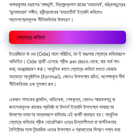
অক্ষয়কুমার বড়ালের ‘বঙ্গভূমি’, দ্বিজেন্দ্রলাল রায়ের ‘ভারতবর্ষ’, বঙ্কিমচন্দ্রের
‘বন্দেমাতরম’ সঙ্গীত, রবীন্দ্রনাথের ‘ভারততীর্থ’ ইত্যাদি কবিতাও
স্বদেশপ্রেমমূলক গীতিকবিতার উদাহরণ।
স্তোত্র-কবিতা
ইংরেজিতে যা ওড (Ode) নামে পরিচিত, তা-ই বাঙলায় স্তোত্র কবিতারূপে
অভিহিত। Ode শব্দটি এসেছে গ্রীক aei dein থেকে, যার অর্থ গান
করা, মন্ত্রোচ্চারণ করা। আধুনিক কালে স্তোত্র-কবিতা বলতে বোঝায়
অত্যন্ত আনুষ্ঠানিক (formal), কোনও উপলক্ষ্যে রচিত, অপেক্ষাকৃত দীর্ঘ
গীতিকবিতার এক সুসঙ্গত রূপ।
একজন শাসকের জন্মদিন, অভিষেক, শেষকৃত্য, কোনও স্মারকবস্তু বা
জনসেবামূলক কাজের প্রতিষ্ঠা বা উৎসর্গ ইত্যাদি উপলক্ষ্যে সাধারণের
উদ্দেশ্যে ভাষণের মাধ্যমরূপে কবিতার এই রূপটি ব্যবহৃত হয়। আধুনিক
স্তোত্র কবিতায় গ্রীক হোরেশিয়ান ওড়ের চিন্তাশীলতা বা দার্শনিকতার
বৈশিষ্ট্যের সঙ্গে পিন্ডারিক ওডের উপলক্ষ্য ও প্রাধান্যের মিশ্রণ লক্ষ্য করা