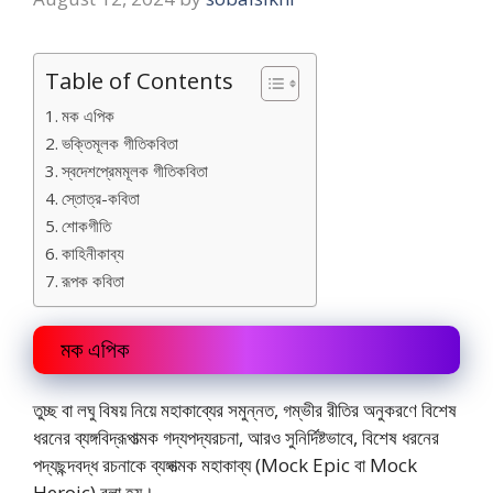
Table of Contents
মক এপিক
ভক্তিমূলক গীতিকবিতা
স্বদেশপ্রেমমূলক গীতিকবিতা
স্তোত্র-কবিতা
শোকগীতি
কাহিনীকাব্য
রূপক কবিতা
মক এপিক
তুচ্ছ বা লঘু বিষয় নিয়ে মহাকাব্যের সমুন্নত, গম্ভীর রীতির অনুকরণে বিশেষ
ধরনের ব্যঙ্গবিদ্রূপাত্মক গদ্যপদ্যরচনা, আরও সুনির্দিষ্টভাবে, বিশেষ ধরনের
পদ্যছন্দবদ্ধ রচনাকে ব্যঙ্গাত্মক মহাকাব্য (Mock Epic বা Mock
Heroic) বলা হয়।