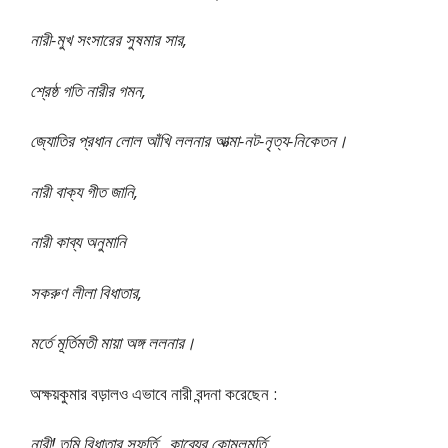
নারী-মুখ সংসারের সুষমার সার,
শ্রেষ্ঠ গতি নারীর গমন,
জ্যোতির প্রধান লোল আঁখি ললনার আত্মা-নট-নৃত্য-নিকেতন।
নারী বাক্য গীত জানি,
নারী কাব্য অনুমানি
সকরুণ লীলা বিধাতার,
মর্তে মূর্তিমতী মায়া অঙ্গ ললনার।
অক্ষয়কুমার বড়ালও এভাবে নারী বন্দনা করেছেন :
নারী! তুমি বিধাতার স্ফূর্তি, কাব্যের কোমলমূর্তি,