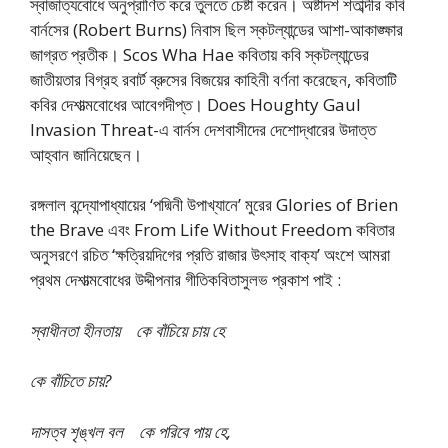
স্বাজাত্যবোধে অনুপ্রাণিত করে তুলতে চেষ্টা করেন। অষ্টাদশ শতাব্দীর কবি
বার্নসের (Robert Burns) নিবাস ছিল স্কটল্যান্ডের আশা-আকাঙ্ক্ষার
জাগ্রত প্রতীক। Scos Wha Hae কবিতায় কবি স্কটল্যান্ডের
জাতীয়তার বিগ্রহ রবার্ট ব্রুসের বিজয়ের কাহিনী বর্ণনা করেছেন, কবিতাটি
কবির দেশাত্মবোধের আবেগদীপ্ত। Does Houghty Gaul
Invasion Threat-এ বার্নস দেশবাসীদের দেশোদ্ধারের উদাত্ত
আহ্বান জানিয়েছেন।
রঙ্গলাল বন্দ্যোপাধ্যায়ের ‘পদ্মিনী উপাখ্যানে’ মুরের Glories of Brien
the Brave এবং From Life Without Freedom কবিতার
অনুসরণে রচিত ‘ক্ষত্রিয়দিগের প্রতি রাজার উৎসাহ বাক্য’ অংশে আমরা
প্রথম দেশাত্মবোধের উদ্দীপনার গীতিকবিতাসুলভ প্রকাশ পাই :
স্বাধীনতা হীনতায় কে বাঁচিয়ে চায় হে
কে বাঁচিতে চায়?
দাসত্ব শৃঙ্খল বল কে পরিবে পায় হে,