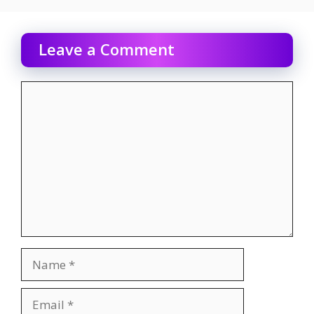
Leave a Comment
Comment
Name
Email