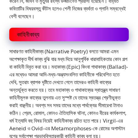
করেন নি, জীবন ও মৃত্যুর রহস্য উদ্ঘাটনেও প্রয়াসী হয়েছেন। বাহ্যত
কবিতাটির বিষয়বস্তু কীটস হলেও শেলী নিজের ব্যর্থতা ও গ্লানি সম্বন্ধেই
বেশী বলেছেন।
কাহিনীকাব্য
সাধারণত কাহিনীকাব্য (Narrative Poetry) বলতে আমরা এমন
অপেক্ষাকৃত দীর্ঘ কাব্য বুঝি যার মধ্য দিয়ে আনুপূর্বিক ধারাবাহিকতার কোন গল্প
বা কাহিনী বিবৃত করা হয়। মহাকাব্য (Epic) কিংবা গাথাকাব্য (Ballad)-
এর মধ্যেও আমরা আদি-মধ্য-অন্ত্যসংবলিত কাহিনীকে পরিবেশিত হতে
দেখি, সুতরাং ব্যাপক দৃষ্টিতে দেখতে গেলে তাদেরও কাহিনী কাব্যের
অন্তর্ভুক্ত করতে হয়। তবে মহাকাব্য ও গাথাকাব্যের স্বাতন্ত্র্য সাধারণ
কাহিনীমূলক কাব্যের তুলনায় এত সুস্পষ্ট যে তাদের স্বতন্ত্র শ্রেণীভুক্ত
করাই বাঞ্ছনীয়। অবশ্য সব সময় তাদের মধ্যে পার্থক্যের সীমারেখা টানাও
কঠিন। প্রেম, রোমাল, কোনও ঐতিহাসিক ঘটনা, কোনও বীরের কার্যকলাপ,
ধর্ম ইত্যাদি বহু বিষয় নিয়েই কাহিনীকাব্য রচিত হতে পারে। Virgil-এর
Aeneid ও Ovid-এর Metamorphoses-কে রোমের অগাস্টান
যুগের সর্বাপেক্ষা প্রভাববিস্তারকারী কাহিনী কাব্য বলা হয়।