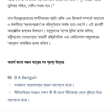
তুলিবার শক্তি, সেটিও সহজ নহে।”
তবে দ্বিজেন্দ্রনাথের দার্শনিকতার প্রতি ঝোঁক এবং শিল্পকর্ম সম্পর্কে অবহেলা
ও ঔদাসীন্য ‘স্বপ্নপ্রয়াণ’কে পরিপূর্ণভাবে সার্থক হতে দেয় নি। এই রচনাটি
আধ্যাত্মিক রূপকের উদাহরণ। মধুসূদনের ‘যশের মন্দির’ রূপক কবিতা,
যতীন্দ্রনাথ সেনগুপ্তের ‘ভারতী’ রাষ্ট্রনৈতিক এবং মোহিতলাল মজুমদারের
‘আহ্বান’ সামাজিক রূপক কবিতা।
অনার্স বাংলা পঞ্চম পত্রের সব প্রশ্ন উত্তর
Categories
B.A Bengali
সংজ্ঞাসহ পত্রকাব্যের স্বরূপ আলোচনা করো।
গীতিকবিতার সাধারণ লক্ষণ কী কী বাংলা গীতিকাব্য থেকে দৃষ্টাত্ত দিয়ে
আলোচনা করো।