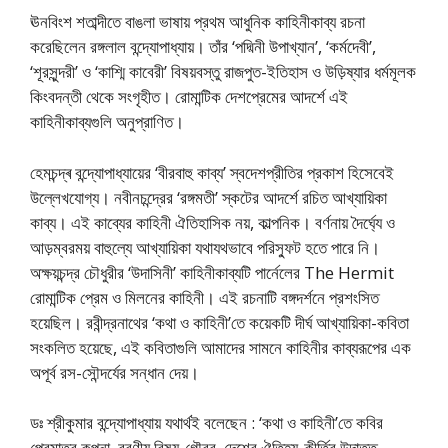
ঊনবিংশ শতাব্দীতে বাঙলা ভাষায় প্রথম আধুনিক কাহিনীকাব্য রচনা
করেছিলেন রঙ্গলাল বন্দ্যোপাধ্যায়। তাঁর ‘পদ্মিনী উপাখ্যান’, ‘কর্মদেবী’,
‘শূরসুন্দরী’ ও ‘কাশ্মি কাবেরী’ বিষয়বস্তু রাজপুত-ইতিহাস ও উড়িষ্যার ধর্মমূলক
কিংবদন্তী থেকে সংগৃহীত। রোমান্টিক দেশপ্রেমের আদর্শে এই
কাহিনীকাব্যগুলি অনুপ্রাণিত।
হেমচন্দ্ৰ বন্দ্যোপাধ্যায়ের ‘বীরবাহু কাব্য’ স্বদেশপ্রীতির প্রকাশ হিসেবেই
উল্লেখযোগ্য। নবীনচন্দ্রের ‘রঙ্গমতী’ স্কটের আদর্শে রচিত আখ্যায়িকা
কাব্য। এই কাব্যের কাহিনী ঐতিহাসিক নয়, কাল্পনিক। বর্ণনায় দৈর্ঘ্যে ও
আড়ম্বরময় বাহুল্যে আখ্যায়িকা যথাযথভাবে পরিস্ফুট হতে পারে নি।
অক্ষয়চন্দ্র চৌধুরীর ‘উদাসিনী’ কাহিনীকাব্যটি পার্নেলের The Hermit
রোমান্টিক প্রেম ও মিলনের কাহিনী। এই রচনাটি বঙ্গদর্শনে প্রশংসিত
হয়েছিল। রবীন্দ্রনাথের ‘কথা ও কাহিনী’তে কয়েকটি দীর্ঘ আখ্যায়িকা-কবিতা
সংকলিত হয়েছে, এই কবিতাগুলি আমাদের সামনে কাহিনীর কাব্যরূপের এক
অপূর্ব রস-সৌন্দর্যের সন্ধান দেয়।
ডঃ শ্রীকুমার বন্দ্যোপাধ্যায় যথার্থই বলেছেন : ‘কথা ও কাহিনী’তে কবির
প্রেমাতুর কল্পনা, বরণীয় বিষয়-গৌরব, দেশের ঐতিহ্য-কীর্তির উদাত্ত