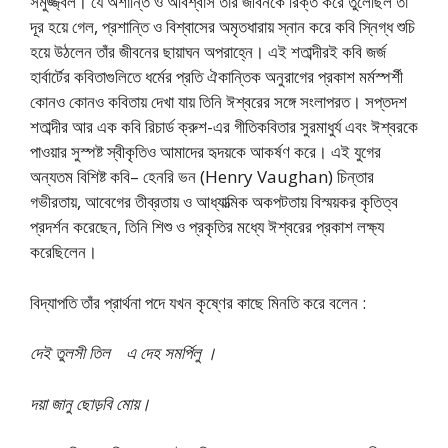
সমুজ্জ্বল। যে অশান্তি ও অবিশ্বাস তাঁর জীবনকে রিক্ত করে তুলেছিল তা
দূর হয়ে গেল, প্রশান্তি ও বিশ্বাসের অমৃতধারায় স্নান করে কবি স্নিগ্ধ শুচি
হয়ে উঠলেন তাঁর জীবনের ছায়াঘন অপরাহ্নে। এই শতাব্দীরই কবি জর্জ
হার্বার্টের কবিতাগুলিতে ধর্মের প্রতি ঐকান্তিক অনুরাগের প্রকাশ মর্মস্পর্শী
কোনও কোনও কবিতায় দেখা যায় তিনি ঈশ্বরের সঙ্গে সংলাপরত। সপ্তদশ
শতাব্দীর আর এক কবি রিচার্ড ক্রুশ-এর গীতিকবিতার সুরমাধুর্য এবং ঈশ্বরকে
পাওয়ার সুস্পষ্ট স্বীকৃতিও আমাদের হৃদয়কে আকর্ষণ করে। এই যুগের
অন্যতম বিশিষ্ট কবি– হেনরি ভন (Henry Vaughan) চিন্তার
গভীরতায়, আবেগের তীব্রতায় ও আধ্যাত্মিক অকপটতায় বিস্ময়কর কৃতিত্ব
প্রদর্শন করেছেন, তিনি শিশু ও প্রকৃতির মধ্যে ঈশ্বরের প্রকাশ লক্ষ্য
করেছিলেন।
বিদ্যাপতি তাঁর প্রার্থনা পদে যখন কৃষ্ণের কাছে মিনতি করে বলেন :
দেই তুলসী তিল এ দেহ সমর্পিলু ।
দয়া জানু ছোড়বি মোয়।