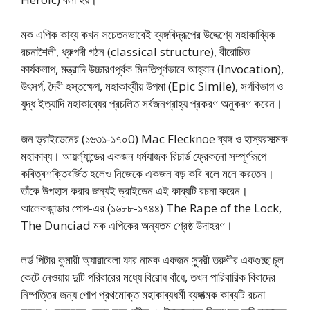
মক এপিক কাব্য কখন সচেতনভাবেই ব্যঙ্গবিদ্রূপের উদ্দেশ্যে মহাকাব্যিক
রচনাশৈলী, ধ্রুপদী গঠন (classical structure), বীরোচিত
কার্যকলাপ, মন্ত্রাদি উচ্চারণপূর্বক মিনতিপূর্ণভাবে আহ্বান (Invocation),
উৎসর্গ, দৈবী হস্তক্ষেপ, মহাকাব্যীয় উপমা (Epic Simile), সর্গবিভাগ ও
যুদ্ধ ইত্যাদি মহাকাব্যের প্রচলিত সর্বজনগ্রাহ্য প্রকরণ অনুকরণ করেন।
জন ড্রাইডেনের (১৬৩১-১৭০0) Mac Flecknoe ব্যঙ্গ ও হাস্যরসাত্মক
মহাকাব্য। আয়র্ল্যান্ডের একজন ধর্মযাজক রিচার্ড ফ্রেকনো সম্পূর্ণরূপে
কবিত্বশক্তিবর্জিত হলেও নিজেকে একজন বড় কবি বলে মনে করতেন।
তাঁকে উপহাস করার জন্যই ড্রাইডেন এই কাব্যটি রচনা করেন।
আলেকজান্ডার পোপ-এর (১৬৮৮-১৭৪৪) The Rape of the Lock,
The Dunciad মক এপিকের অন্যতম শ্রেষ্ঠ উদাহরণ।
লর্ড পিটার কুমারী অ্যারাবেলা ফার নামক একজন সুন্দরী তরুণীর একগুচ্ছ চুল
কেটে নেওয়ায় দুটি পরিবারের মধ্যে বিরোধ বাঁধে, তখন পারিবারিক বিবাদের
নিষ্পত্তির জন্য পোপ প্রথমোক্ত মহাকাব্যধর্মী ব্যঙ্গাত্মক কাব্যটি রচনা