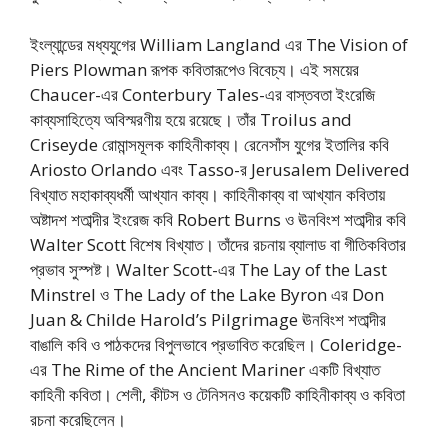
ইংল্যান্ডের মধ্যযুগের William Langland এর The Vision of
Piers Plowman রূপক কবিতারূপেও বিবেচ্য। এই সময়ের
Chaucer-এর Conterbury Tales-এর বাস্তবতা ইংরেজি
কাব্যসাহিত্যে অবিস্মরণীয় হয়ে রয়েছে। তাঁর Troilus and
Criseyde রোমান্সমূলক কাহিনীকাব্য। রেনেসাঁস যুগের ইতালির কবি
Ariosto Orlando এবং Tasso-র Jerusalem Delivered
বিখ্যাত মহাকাব্যধর্মী আখ্যান কাব্য। কাহিনীকাব্য বা আখ্যান কবিতায়
অষ্টাদশ শতাব্দীর ইংরেজ কবি Robert Burns ও ঊনবিংশ শতাব্দীর কবি
Walter Scott বিশেষ বিখ্যাত। তাঁদের রচনায় ব্যালাড বা গীতিকবিতার
প্রভাব সুস্পষ্ট। Walter Scott-এর The Lay of the Last
Minstrel ও The Lady of the Lake Byron এর Don
Juan & Childe Harold’s Pilgrimage ঊনবিংশ শতাব্দীর
বাঙালি কবি ও পাঠকদের বিপুলভাবে প্রভাবিত করেছিল। Coleridge-
এর The Rime of the Ancient Mariner একটি বিখ্যাত
কাহিনী কবিতা। শেলী, কীটস ও টেনিসনও কয়েকটি কাহিনীকাব্য ও কবিতা
রচনা করেছিলেন।