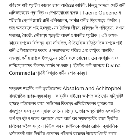
বহিরঙ্গে পাই প্রাচীন কালের রাজা আর্থারের কাহিনী, কিন্তু আসলে সেটি রানী
এলিজাবেথের প্রশস্তি ও দেশাত্মবোধের রূপক। Faerie Queene-র
পরীরানী গ্লোবিয়ানাই রানী এলিজাবেথ, আর্থার রানীর প্রিয়পাত্র লিস্টার।
তার অন্তরালে পাই ইংল্যাণ্ডের নৈতিক জীবন, চরিত্রগুলি পবিত্রতা, সংযম,
সদাচার, মৈত্রী, সৌজন্য প্রভৃতি আদর্শ গুণাবলীর প্রতীক। এই রূপক-
কাব্যে রূপকের বিভিন্ন ধারা সম্মিলিত, ঐতিহাসিক রাষ্ট্রনৈতিক রূপকে পাই
রানী এলিজাবেথের দরবার ও সভাসদদের পরিচয় এবং রাষ্ট্রের নানাবিধ
সমস্যা, ধর্মীয় রূপকে ইংল্যান্ডের চার্চের সঙ্গে রোমের চার্চের সংগ্রাম এবং
নাস্তিক্যবাদের বিরুদ্ধে চার্চের সংগ্রাম। ইটালির কবি দাস্তের Divina
Commedia পৃথিবী বিখ্যাত ধর্মীয় রূপক কাব্য।
সপ্তদশ শতাব্দীর কবি ড্রাইডেনের Absalom and Achitophel
রাজনৈতিক রূপক-ব্যঙ্গকাব্য। কাব্যটির বাইরের অর্থগত কাঠামোয় সন্নিবিষ্ট
হয়েছে বাইবেলের রাজা ডেভিডের বিরুদ্ধে এসিটোফেলের কুমন্ত্রণায়
রাজপুত্র সরল যুবক এ্যাবসালোমের বিদ্রোহ, তার অন্তর্নিহিত রূপকায়িত
অর্থ হল হুইগ দলের অন্যতম নেতা আর্ল অব স্যাফস্বারীর রাজা দ্বিতীয়
চার্লসের অবৈধ সন্তান ডিউক অব মনমাউথকে রাজার রোমান ক্যাথলিক
ধর্মাবলম্বী ভাই দ্বিতীয় জেমসের পরিবর্তে রাজ্যের উত্তরাধিকারী করার