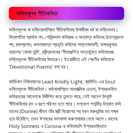
ভক্তিমূলক গীতিকবিতা
ভক্তিমূলক বা ভক্তিরসাশ্রিত গীতিকবিতার উপজীব্য ধর্ম বা ভক্তিভাব।
বিদ্যাপতির প্রার্থনা পদ, গোবিন্দদাস কবিরাজ ও অন্যান্য কবিদের চৈতন্যবন্দনা
পদ, রামপ্রসাদ, কমলাকান্ত প্রভৃতি কবিদের শাক্তপদাবলী, অক্ষয়কুমার
বড়ালের ‘কোথা তুমি’, রবীন্দ্রনাথের ‘গীতাঞ্জলি’র অন্তর্ভুক্ত কবিতাগুচ্ছ
ভক্তিমূলক গীতিকবিতার উদাহরণ। ইংরেজীতে এই শ্রেণীর কবিতাকে
‘Devotional Poems’ বলা হয়।
কার্ডিনাল নিউম্যানের Lead Kindly Light, ব্রাউনিং-এর Soul
ভক্তিমূলক গীতিকবিতা। ধর্মবোধাশ্রিত আধ্যাত্মিক চেতনা, ঈশ্বরভক্তি
কবিহৃদয়ের আবেগকে উদ্দীপিত করে তুলতে পারে, সেই আবেগ উৎকৃষ্ট
গীতিকবিতার রস ও রূপে পরিণত হতে পারে। সপ্তদশ শতাব্দীর বিখ্যাত কবি
ডানের (Donne) জীবন তাঁর স্ত্রী বিয়োগের পর যখন মরুভূমির মত শুষ্ক
হয়ে উঠেছিল, তখন ঈশ্বরের ভালবাসা করুণাধারায় নেমে আসে। ডানের
Holy Sonnets ও Corona-র কবিতাগুলি ঈশ্বরভক্তিতে