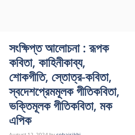
সংক্ষিপ্ত আলোচনা : রূপক
কবিতা, কাহিনীকাব্য,
শোকগীতি, স্তোত্র-কবিতা,
স্বদেশপ্রেমমূলক গীতিকবিতা,
ভক্তিমূলক গীতিকবিতা, মক
এপিক
August 12, 2024
by
sobaisikhi