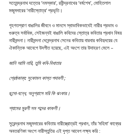
সত্যেন্দ্রনাথ দত্তের ‘নমস্কার’, রবীন্দ্রনাথের ‘বর্ষশেষ’, মোহিতলাল
মজুমদারের ‘নারীস্তোত্র’ প্রভৃতি।
গৃহগতপ্রাণ বাঙালির জীবনে ও মানসে স্বাভাবিকভাবেই নারীর প্রভাব ও
গুরুত্ব সর্বাধিক, সেইজন্যই বাঙালি কবিদের স্তোত্র কবিতার প্রধান বিষয়
নারীবন্দনা। নারীবন্দনা দেবেন্দ্রনাথ সেনের কবিতায় বারবার কবিহৃদয়ের যে
ঐকান্তিক আবেগে উদগীত হয়েছে, এই অংশে তার উদাহরণ মেলে –
জানি আমি নারি, তুমি কবি-বিধাতার
শ্রেষ্ঠকাব্য: সুকোমল কাস্ত পদাবলী ;
ছন্দো-বন্ধে, অনুপ্রাসে মরি কি ঝংকার।
শ্যামের মুরলী সম শব্দের কাকলী।
সুরেন্দ্রনাথ মজুমদারের কবিতায় নারীস্ত্রোত্রই প্রধান, তাঁর ‘মহিমা’ কাব্যের
অবতরণিকা অংশে নারীস্তুতির এই দৃপ্ত আবেগ লক্ষ্য করি :