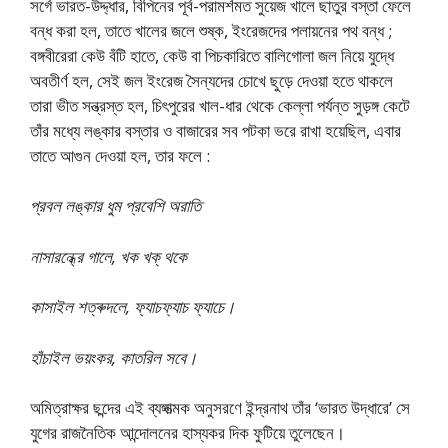
সর্গে ভারত-উদ্দ্ধার, বিপিনের পূর্ব-পরামর্শমত সুয়েজ খালে ছাতুর বস্তা ফেলে
বন্ধ করা হল, তাতে খালের জলে শুষ্ক, ইংরেজদের পলায়নের পথ বন্ধ ;
বঙ্গবীরেরা কেউ বঁটি হাতে, কেউ বা পিচকারিতে বালিগোলা জল নিয়ে যুদ্ধে
অবতীর্ণ হল, সেই জল ইংরেজ সৈন্যদের চোখে ছুড়ে দেওয়া হতে থাকলে
তারা ভীত সন্ত্রস্ত হল, চিৎপুরের খাল-ধার থেকে কেল্লা পর্যন্ত সুড়ঙ্গ কেটে
তাঁর মধ্যে লঙ্কার বস্তার ও বাজারের সব পটকা ভরে রাখা হয়েছিল, এবার
তাতে আগুন দেওয়া হল, তার ফলে :
প্রবল লঙ্কার ধুম প্রবেশি অরাতি
নাসারন্ধ্রে গালে, খক খক্ থকে
কাসাইল শত্ৰুদলে, ফ্যাচফ্যাচ ফ্যাচে।
হাঁচাইল ভয়ংকর, কাতরিল সবে।
অমিত্রাক্ষর ছন্দের এই ব্যঙ্গাত্মক অনুসরণে ইন্দ্রনাথ তাঁর ‘ভারত উদ্ধারে’ সে
যুগের রাজনৈতিক আন্দোলনের হাস্যকর দিক ফুটিয়ে তুলেছেন।