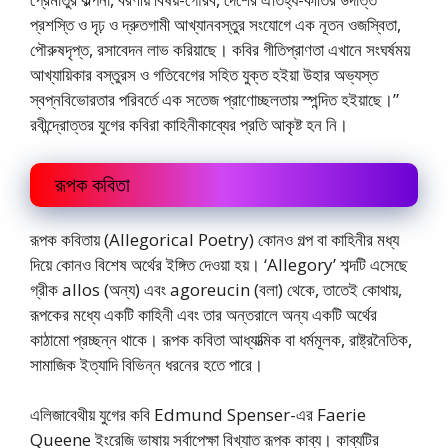
প্রশস্তি ও দৃঢ় ও দ্রুতগামী আখ্যানবস্তুর সংযোগে এক নূতন ওজস্বিতা,
পৌরুষদৃপ্ত, রসাবেদন লাভ করিয়াছে। কবির গীতিপ্রাণতা এখানে সংঘর্ষময়
আখ্যায়িকার বস্তুরস ও গতিবেগের সহিত যুক্ত হইয়া উহার অভ্যস্ত
স্বপ্নবিভোরতার পরিবর্তে এক সতেজ প্রাণোচ্ছলতায় স্পন্দিত হইয়াছে।”
রবীন্দ্রোত্তর যুগের কবিরা কাহিনীকাব্যের প্রতি আকৃষ্ট হন নি।
রূপক কবিতা
রূপক কবিতায় (Allegorical Poetry) কোনও গল্প বা কাহিনীর মধ্য
দিয়ে কোনও বিশেষ অর্থের ইঙ্গিত দেওয়া হয়। ‘Allegory’ শব্দটি এসেছে
গ্রীক allos (অন্য) এবং agoreucin (বলা) থেকে, তাতেই কোথায়,
রূপকের মধ্যে একটি কাহিনী এবং তার অন্তরালে অন্য একটি অর্থের
কাঠামো প্রচ্ছন্ন থাকে। রূপক কবিতা আধ্যাত্মিক বা ধর্মমূলক, রাষ্ট্রনৈতিক,
সামাজিক ইত্যাদি বিভিন্ন ধরনের হতে পারে।
এলিজাবেথীয় যুগের কবি Edmund Spenser-এর Faerie
Queene ইংরেজি ভাষায় সর্বাপেক্ষা বিখ্যাত রূপক কাব্য। কাব্যটির