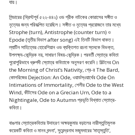
যায়।
পিন্ডারের (খ্রিস্টপূর্ব ৫২২-৪৪২) ওড গ্রীক নাটকের কোরাসের সঙ্গীত ও
নৃত্যের জন্য পরিকল্পিত হয়েছিল। সঙ্গীত ও নৃত্যের প্রয়োজনে তার মধ্যে
Strophe (turn), Antistrophe (counter turn) ও
Epode (তৃতীয় বিভাগ after song) এই তিনটি বিভাগ থাকত।
ল্যাটিন সাহিত্যের হোরেশিয়ান ওড ব্যক্তিগত রচনা স্তবকে বিভক্ত,
উপলক্ষ্য-কেন্দ্রিক নয়, সাধারণ বিষয়-কেন্দ্রিক। পরবর্তী স্তোত্র কবিতা
পুরোপুরিভাবে ধ্রুপদী স্তোত্র কবিতাকে অনুসরণ করেনি। মিল্টনের On
the Morning of Christ’s Nativity, গ্রে-র The Bard,
কোলরিজের Dejection: An Ode, ওয়ার্ডস্ওয়ার্থের Ode On
Intimations of Immortality, শেলীর Ode to the West
Wind, কীটসের Ode on a Grecian Urn, Ode to a
Nightingale, Ode to Autumn প্রভৃতি বিখ্যাত স্তোত্র-
কবিতা।
বাঙলার স্তোত্রকবিতার উদাহরণ অক্ষয়কুমার বড়ালের নারীস্তুতিমূলক
কয়েকটি কবিতা ও মানব বন্দনা’, সুরেন্দ্রনাথ মজুমদারের ‘মাতৃস্তুতি’,