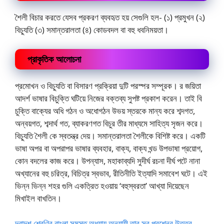
শৈলী বিচার করতে যেসব প্রকরণ ব্যবহৃত হয় সেগুলি হল- (১) প্রমুখন (২)
বিচ্যুতি (৩) সমান্তরালতা (৪) কোডবদল বা বহু ধবনিময়তা।
প্রাকৃতিক আলোচনা
প্রমোখন ও বিচ্যুতি বা বিসারণ প্রক্রিয়া দুটি পরস্পর সম্পূরক। র জয়িতা
আদর্শ ভাষার বিচুক্তি ঘটিয়ে নিজের বক্তব্য সুপষ্ট প্রকাশ করেন। তাই বি
চুক্তি বাক্যের অধি গঠন ও অধোগঠন উভয় স্তরকে মান্য করে শব্দগত,
অন্বয়গত, শব্দার্থ গত, ব্যাকরণগত বিচুর তীর মাধ্যমে সাহিত্য সৃজন করে।
বিচ্যুতি শৈলী কে স্বতন্ত্র দেয়। সমান্তরালতা শৈলীকে বিশিষ্ট করে। একটি
ভাষা অপর বা অপরাপর ভাষার ব্যবহার, বাক্য, বাক্য খন্ড উপভাষা প্রয়োগ,
কোন বদলের কাজ করে। উপন্যাস, মহাকাব্যদি সুদীর্ঘ রচনা দীর্ঘ পটে নানা
অখ্যানের বহু চরিত্র, বিচিত্র স্বভাব, রীতিনীতি ইত্যাদি সমাবেশ ঘটে। এই
ভিন্ন ভিন্ন শহর গুলি একত্রিত হওয়ায় ‘বহুস্বরতা’ আখ্যা দিয়েছেন
মিখাইল বাখতিন।
দ্বাদশ শ্রেণির বাংলা সমস্ত অধ্যায় অনুযায়ী তার সব প্রশ্নের উত্তর