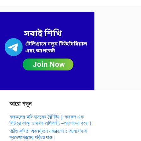
আরো পড়ুন
নজরুলের কবি মানসের বৈশিষ্ট্য | নজরুল এক
বিচিত্র কাব্য ভাবনার অধিকারী, –আলোচনা করো।
পঠিত কবিতা অবলম্বনে নজরুলের দেশাত্মবোধ বা
স্বদেশপ্রেমের পরিচয় দাও।