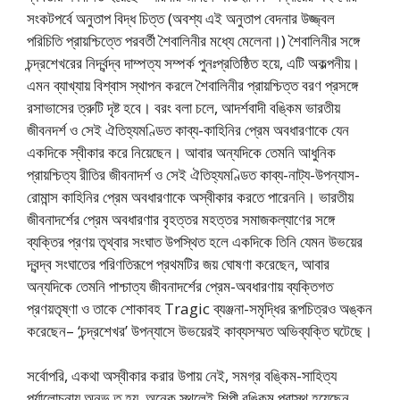
সংকটপর্বে অনুতাপ বিদ্ধ চিত্ত (অবশ্য এই অনুতাপ বেদনার উজ্জ্বল
পরিচিতি প্রায়শ্চিত্তে পরবর্তী শৈবালিনীর মধ্যে মেলেনা।) শৈবালিনীর সঙ্গে
চন্দ্রশেখরের নির্দ্বন্দ্ব দাম্পত্য সম্পর্ক পুনঃপ্রতিষ্ঠিত হয়ে, এটি অকল্পনীয়।
এমন ব্যাখ্যায় বিশ্বাস স্থাপন করলে শৈবালিনীর প্রায়শ্চিত্ত বরণ প্রসঙ্গে
রসাভাসের ত্রুটি দৃষ্ট হবে। বরং বলা চলে, আদর্শবাদী বঙ্কিম ভারতীয়
জীবনদর্শ ও সেই ঐতিহ্যমণ্ডিত কাব্য-কাহিনির প্রেম অবধারণাকে যেন
একদিকে স্বীকার করে নিয়েছেন। আবার অন্যদিকে তেমনি আধুনিক
প্রায়শ্চিত্য রীতির জীবনাদর্শ ও সেই ঐতিহ্যমণ্ডিত কাব্য-নাট্য-উপন্যাস-
রোমান্স কাহিনির প্রেম অবধারণাকে অস্বীকার করতে পারেননি। ভারতীয়
জীবনাদর্শের প্রেম অবধারণার বৃহত্তর মহত্তর সমাজকল্যাণের সঙ্গে
ব্যক্তির প্রণয় তৃথ্বার সংঘাত উপস্থিত হলে একদিকে তিনি যেমন উভয়ের
দ্বন্দ্ব সংঘাতের পরিণতিরূপে প্রথমটির জয় ঘোষণা করেছেন, আবার
অন্যদিকে তেমনি পাশ্চাত্য জীবনাদর্শের প্রেম-অবধারণায় ব্যক্তিগত
প্রণয়তৃষ্ণা ও তাকে শোকাবহ Tragic ব্যঞ্জনা-সমৃদ্ধির রূপচিত্রও অঙ্কন
করেছেন– ‘চন্দ্রশেখর’ উপন্যাসে উভয়েরই কাব্যসম্মত অভিব্যক্তি ঘটেছে।
সর্বোপরি, একথা অস্বীকার করার উপায় নেই, সমগ্র বঙ্কিম-সাহিত্য
পর্যালোচনায় অনুভূ ত হয়, অনেক স্থলেই শিল্পী বঙ্কিম পরাস্থ হয়েছেন