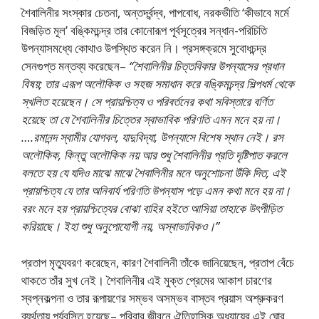
শৈবালিনীর সংস্কার চেতনা, অন্তর্দ্বন্দ্ব, পাপবোধ, নরকভীতি ‘কীভাবে মর্মে
বিজড়িত মূল’ বঙ্কিমচন্দ্র তার কোনোরূপ পূর্বসূত্রের সন্ধান-পরিচিতি
উপন্যাসমধ্যে কোথাও উপস্থিত করেন নি। প্রসঙ্গক্রমে সুবোধচন্দ্র
সেনগুপ্ত মন্তব্য করেছেন–
“শৈবালিনীর চিত্তবিকার উপন্যাসের প্রধান
বিষয়; তার এরূপ অলৌকিক ও সহজ সমাধান করে বঙ্কিমচন্দ্র শিল্পধর্ম থেকে
স্খলিত হয়েছেন। সে প্রায়শ্চিত্য ও পরিবর্তনের কথা সবিস্তারে বর্ণিত
হয়েছে তা যে শৈবালিনীর চিত্তের স্বাভাবিক পরিণতি এমন মনে হয় না।
….রমানন্দ স্বামীর যোগবল, যাদুবিদ্যা, উপন্যাসে বিশেষ স্থান নেই। রস
অলৌকিক, কিন্তু অলৌকিক নয় আর শুধু শৈবালিনীর প্রতি দৃষ্টিপাত করলে
বলতে হয় যে যদিও মাঝে মাঝে শৈবালিনীর মনে অনুশোচনা উঁকি দিত, এই
প্রায়শ্চিত্য যে তার অনিবার্য পরিণতি উপন্যাস পড়ে এমন কথা মনে হয় না।
বরং মনে হয় প্রায়শ্চিত্যের বোঝা বাহির হইতে আসিয়া তাহাকে উৎপীড়িত
করিয়াছে। ইহা শুধু অনুপোযোগী নয়, অস্বাভাবিকও।”
প্রতাপ মৃত্যুবরণ করেছেন, কারণ শৈবালিনী তাঁকে জানিয়েছেন, প্রতাপ বেঁচে
থাকতে তাঁর সুখ নেই। শৈবালিনীর এই মুক্ত প্রেমের আকাশ চারণের
স্বপ্নকল্পনা ও তার রূপায়ণের সম্ভব অসম্ভব বাস্তব প্রয়াস অশ্রুকরণ
ব্যর্থতায় পর্যবসিত হয়েছে– পরিবার জীবনে ঐতিহাসিক অধ্যায়ের এই ঘোর