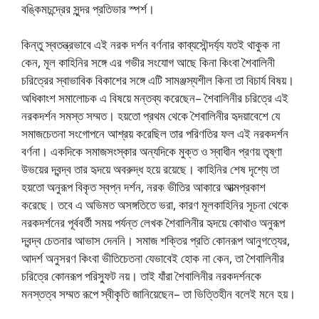
বঙ্কিমচন্দ্রের সুন্দর প্রতিভার স্পর্শ।
কিন্তু স্বতন্ত্রভাবে এই নরক দর্শন বর্ণনার কাব্যসৌন্দর্য্য যতই থাকুক না
কেন, মূল কাহিনির সঙ্গে এর গভীর সংযোগ আছে কিনা কিংবা শৈবালিনী
চরিত্রের স্বাভাবিক বিকাশের সঙ্গে এটি সামঞ্জস্যশীল কিনা তা বিচার্য বিষয়।
অধিকাংশ সমালোচক এ বিষয়ে মন্তব্য করেছেন– শৈবালিনীর চরিত্রে এই
নরকদর্শন সমস্ত সম্মত। হয়তো প্রথম থেকে শৈবালিনীর হৃদয়াবেশে যে
সমাজচেতনা সংগোপনে আশ্রয় করেছিল তার পরিণতির ফল এই নরকদর্শন
বর্ণনা। একদিকে সমাজসংস্কার অন্যদিকে মুক্ত ও স্বাধীন প্রণয় তৃষ্ণা
উভয়ের দ্বন্দ্ব তার হৃদয়ে অবরুদ্ধ হয়ে রয়েছে। কাহিনির শেষ দৃশ্যে তা
হয়তো অনুরূপ বিকৃত স্বপ্ন দর্শন, নরক ভীতির আকারে আত্মপ্রকাশ
করেছে। তবে এ অভিমত অসঙ্গতিতে ভরা, কারণ মূলকাহিনির সূচনা থেকে
নরকদর্শনের পূর্ববর্তী সময় পর্যন্ত লেখক শৈবালিনীর হৃদয়ে কোথাও অনুরূপ
দ্বন্দ্ব চেতনার আভাস দেননি। সমাজ শক্তির প্রতি কোনরূপ আনুগত্যের,
আদর্শ অনুসরণ কিংবা ভীতিচেতনা যেভাবেই হোক না কেন, তা শৈবালিনীর
চরিত্রে কোনরূপ পরিস্ফুট নয়। তাই যাঁরা শৈবালিনীর নরকদর্শনকে
মনস্তত্ব সম্মত রূপে স্বীকৃতি জানিয়েছেন– তা ভিত্তিহীন বলেই মনে হয়।