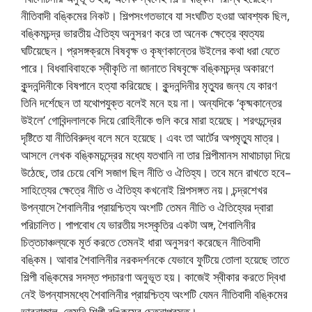
নীতিবাদী বঙ্কিমের নিকট। শিল্পসংগতভাবে যা সংঘটিত হওয়া আবশ্যক ছিল,
বঙ্কিমচন্দ্র ভারতীয় ঐতিহ্য অনুসরণ করে তা অনেক ক্ষেত্রে ব্যত্যয়
ঘটিয়েছেন। প্রসঙ্গক্রমে বিষবৃক্ষ ও কৃষ্ণকান্তের উইলের কথা ধরা যেতে
পারে। বিধবাবিবাহকে স্বীকৃতি না জানাতে বিষবৃক্ষে বঙ্কিমচন্দ্র অকারণে
কুন্দনন্দিনীকে বিষপানে হত্যা করিয়েছে। কুন্দনন্দিনীর মৃত্যুর জন্য যে কারণ
তিনি দর্শেছেন তা যথোপযুক্ত বলেই মনে হয় না। অন্যদিকে ‘কৃষ্মকান্তের
উইলে’ গোবিন্দলালকে দিয়ে রোহিনীকে গুলি করে মারা হয়েছে। শরৎচন্দ্রের
দৃষ্টিতে যা নীতিবিরুদ্ধ বলে মনে হয়েছে। এবং তা আর্টের অপমৃত্যু মাত্র।
আসলে লেখক বঙ্কিমচন্দ্রের মধ্যে যতখানি না তার শিল্পীমানস মাথাচাড়া দিয়ে
উঠেছে, তার চেয়ে বেশি সজাগ ছিল নীতি ও ঐতিহ্য। তবে মনে রাখতে হবে–
সাহিত্যের ক্ষেত্রে নীতি ও ঐতিহ্য কখনোই শিল্পসঙ্গত নয়। চন্দ্রশেখর
উপন্যাসে শৈবালিনীর প্রায়শ্চিত্য অংশটি তেমন নীতি ও ঐতিহ্যের দ্বারা
পরিচালিত। পাপবোধ যে ভারতীয় সংস্কৃতির একটা অঙ্গ, শৈবালিনীর
চিত্তচাঞ্চল্যকে মূর্ত করতে তেমনই ধারা অনুসরণ করেছেন নীতিবাদী
বঙ্কিম। আবার শৈবালিনীর নরকদর্শনকে যেভাবে ফুটিয়ে তোলা হয়েছে তাতে
শিল্পী বঙ্কিমের সদস্ত পদচারণা অনুভূত হয়। কাজেই স্বীকার করতে দ্বিধা
নেই উপন্যাসমধ্যে শৈবালিনীর প্রায়শ্চিত্য অংশটি যেমন নীতিবাদী বঙ্কিমের
ভাবনাজাল, তেমনি শিল্পী বঙ্কিমের চেতনাপ্রসূত।