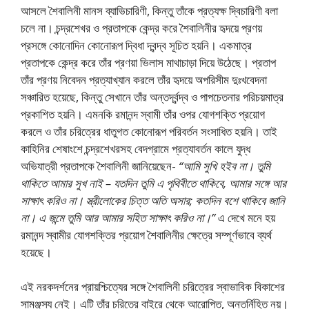
আসলে শৈবালিনী মানস ব্যাভিচারিণী, কিন্তু তাঁকে প্রত্যক্ষ দ্বিচারিণী বলা
চলে না। চন্দ্রশেখর ও প্রতাপকে কেন্দ্র করে শৈবালিনীর হৃদয়ে প্রণয়
প্রসঙ্গে কোনোদিন কোনোরূপ দ্বিধা দ্বন্দ্ব সূচিত হয়নি। একমাত্র
প্রতাপকে কেন্দ্র করে তাঁর প্রণয়া ভিলাস মাথাচাড়া দিয়ে উঠেছে। প্রতাপ
তাঁর প্রণয় নিবেদন প্রত্যাখ্যান করলে তাঁর হৃদয়ে অপরিসীম দুঃখবেদনা
সঞ্চারিত হয়েছে, কিন্তু সেখানে তাঁর অন্তর্দ্বন্দ্ব ও পাপচেতনার পরিচয়মাত্র
প্রকাশিত হয়নি। এমনকি রমানন্দ স্বামী তাঁর ওপর যোগশক্তি প্রয়োগ
করলে ও তাঁর চরিত্রের ধাতুগত কোনোরূপ পরিবর্তন সংসাধিত হয়নি। তাই
কাহিনির শেষাংশে চন্দ্রশেখরসহ বেদগ্রামে প্রত্যাবর্তন কালে যুদ্ধ
অভিযাত্রী প্রতাপকে শৈবালিনী জানিয়েছেন-
“আমি সুখি হইব না। তুমি
থাকিতে আমার সুখ নাই – যতদিন তুমি এ পৃথিবীতে থাকিবে, আমার সঙ্গে আর
সাক্ষাৎ করিও না। স্ত্রীলোকের চিত্ত অতি অসার; কতদিন বশে থাকিবে জানি
না। এ জন্মে তুমি আর আমার সহিত সাক্ষাৎ করিও না।”
এ দেখে মনে হয়
রমানন্দ স্বামীর যোগশক্তির প্রয়োগ শৈবালিনীর ক্ষেত্রে সম্পূর্ণভাবে ব্যর্থ
হয়েছে।
এই নরকদর্শনের প্রায়শ্চিত্যের সঙ্গে শৈবালিনী চরিত্রের স্বাভাবিক বিকাশের
সামঞ্জস্য নেই। এটি তাঁর চরিত্রে বাইরে থেকে আরোপিত, অন্তর্নিহিত নয়।