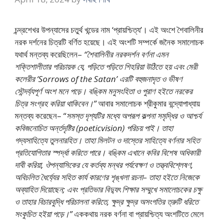
চন্দ্রশেখর উপন্যাসের চতুর্থ খন্ডের নাম ‘প্রায়শ্চিত্য’। এই অংশে শৈবালিনীর
নরক দর্শনের চিত্রটি বর্ণিত হয়েছে। এই অংশটি সম্পর্কে জনৈক সমালোচক
যথার্থ মন্তব্য করেছিলেন–
“শৈবালিনীর নরকদর্শন বর্ণনা এমন
শক্তিশালীতার পরিচায়ক যে, পড়িতে পড়িতে শিহরিয়া উঠিতে হয় এবং মেরী
কলেরীর ‘Sorrows of the Satan’ এরটি বহুজনাদৃত ও ভীষণ
সৌন্দর্য্যপূর্ণ অংশ মনে পড়ে। বঙ্কিম মনুসংহিতা ও পুরাণ হইতে নরকের
চিত্র সংগ্রহ করিয়া থাকিবেন।”
আবার সমালোচক শ্রীকুমার বন্দ্যোপাধ্যায়
মন্তব্য করেছেন– “
সমস্ত দৃশ্যটির মধ্যে অপরূপ কল্পনা সমৃদ্ধির ও আশ্চর্য
কবিজনোচিত অর্ন্তদৃষ্টির (poeticvision) পরিচয় পাই। তাহা
গদ্যসাহিত্যে তুলনারহিত। তাহা মিলটন ও দাস্তের সাহিত্যে বর্ণনার সহিত
প্রতিযোগিতার স্পর্দ্ধা করিতে পারে। বঙ্কিম এখানে কবির বিশেষ অধিকারী
দাবী করিয়া, ঔপন্যাসিকের যে কর্তব্য মন্থর পর্যবেক্ষণ ও তত্ত্ববিশ্লেষণ,
অবিচলিত ধৈর্য্যের সহিত কার্য কারণের শৃঙ্খলা রচনা– তাহা হইতে নিজেকে
অব্যাহিত দিয়োছেন; এবং প্রতিভার বিদ্যুৎ শিক্ষার সম্মুখে সমালোচকের চক্ষু
ও তাহার বিচারবুদ্ধি পরিচালনা করিতে, ক্ষুদ্র ক্ষুদ্র অসংগতির ত্রুটি ধরিতে
সংকুচিত হইয়া পড়ে।”
এককথায় নরক বর্ণনা বা প্রায়শ্চিত্য অংশটিতে মেলে