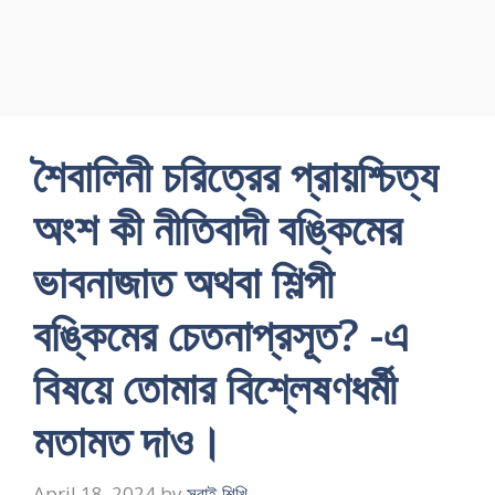
শৈবালিনী চরিত্রের প্রায়শ্চিত্য
অংশ কী নীতিবাদী বঙ্কিমের
ভাবনাজাত অথবা শিল্পী
বঙ্কিমের চেতনাপ্রসূত? -এ
বিষয়ে তোমার বিশ্লেষণধর্মী
মতামত দাও।
April 18, 2024
by
সবাই শিখি