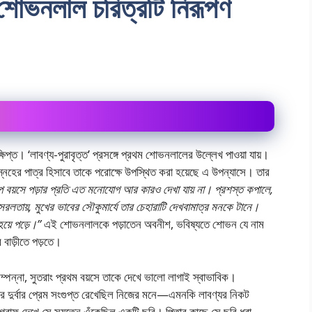
শােভনলাল চরিত্রটি নিরূপণ
িপ্ত। ‘লাবণ্য-পুরাবৃত্ত’ প্রসঙ্গে প্রথম শােভনলালের উল্লেখ পাওয়া যায়।
েহের পাত্র হিসাবে তাকে পরােক্ষে উপস্থিত করা হয়েছে এ উপন্যাসে। তার
 বয়সে পড়ার প্রতি এত মনােযােগ আর কারও দেখা যায় না। প্রশস্ত কপালে,
সরলতায়, মুখের ভাবের সৌকুমার্যে তার চেহারাটি দেখবামাত্র মনকে টানে।
হয়ে পড়ে।”
এই শােভনলালকে পড়াতেন অবনীশ, ভবিষ্যতে শােভন যে নাম
বাড়ীতে পড়তে।
্বসম্পন্না, সুতরাং প্রথম বয়সে তাকে দেখে ভালাে লাগাই স্বাভাবিক।
ের দুর্বার প্রেম সংগুপ্ত রেখেছিল নিজের মনে—এমনকি লাবণ্যর নিকট
্রাফ দেখে সে সযত্নে এঁকেছিল একটি ছবি। পিতার কাছে সে ছবি ধরা