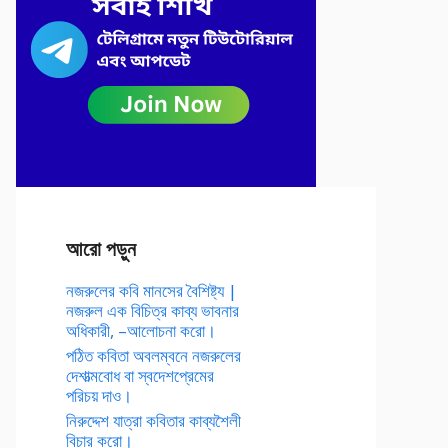
আরো পড়ুন
নজরুলের কবি মানসের বৈশিষ্ট্য |
নজরুল এক বিচিত্র কাব্য ভাবনার
অধিকারী, –আলোচনা করো।
পঠিত কবিতা অবলম্বনে নজরুলের
দেশাত্মবোধ বা স্বদেশপ্রেমের
পরিচয় দাও।
নিরুদ্দেশ যাত্রা কবিতার কাব্যশৈলী
বিচার করো।