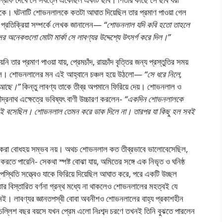
 থেকে। ঘটনাটি শােভনলালকে কতটা আঘাত দিয়েছিল তার প্রমাণ পাওয়া গেল
 প্রতিক্রিয়া সম্পর্কে লেখক জানালেন—
“শােভনলাল যদি কবি হতাে তাহলে
 অনেকগুলাে মােটা মার্কা সে লাবণ্যর উদ্দেশ্যে উৎসর্গ করে দিল।”
 তার প্রমাণ পাওয়া যায়, প্রেমচাঁদ, রায়চাঁদ বৃত্তির জন্য প্রস্তুতির সময়
রলে। শােভনলালের মন এই আহ্বানে চঞ্চল হয়ে উঠলাে—
“সে ধরে নিলে,
্ন আছে।”
কিন্তু লাবণ্য তাকে তীব্র অপমানে ফিরিয়ে দেয়। শােভনলাল ও
ীন্দ্রনাথ এক্ষেত্রে ভবিষ্যৎ বাণী উচ্চারণ করলেন-
“একদিন শােভনলালকে
রেই বসেছিল। শােভনলাল তেমন করে ডাক দিলে না। তারপর যা কিছু হল সবই
 করা বােধহয় সম্ভব নয়। অথচ শােভনলাল কত তীব্রভাবে ভালােবেসেছিল,
ি করতে পারেনি- সেকথা স্পষ্ট বােঝা যায়, অমিতের সঙ্গে এক নিভৃত ও ঘনিষ্ঠ
স্থিতি সত্ত্বেও যাকে ফিরিয়ে দিয়েছিল আঘাত করে, পরে একটি উচ্ছল
 বিস্তারিত বর্ণনা গ্রন্থ মধ্যে না থাকলেও শােভনলালের মহত্বই যে
েই। লাবণ্যর জ্ঞানতপস্বী বােবা অবনীশও শােভনলালের বাহ্য প্রকাশহীন
াতচল্লিশ বছর বয়সে যখন প্রেম এলাে নিঃশব্দ চরণে তখনই তিনি বুঝতে পারলেন