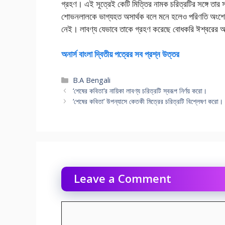
গ্রহণ। এই সূত্রেই কেটি মিত্তির নামক চরিত্রটির সঙ্গে তার সা
শােভনলালকে ভাগ্যহত অসার্থক বলে মনে হলেও পরিণতি অংশে এ
নেই। লাবণ্য যেভাবে তাকে গ্রহণ করেছে বােধকরি ঈশ্বরের অপ
অনার্স বাংলা দ্বিতীয় পত্রের সব প্রশ্ন উত্তর
Categories
B.A Bengali
‘শেষের কবিতা’র নায়িকা লাবণ্য চরিত্রটি স্বরূপ নির্ণয় করাে।
‘শেষের কবিতা’ উপন্যাসে কেতকী মিত্রের চরিত্রটি বিশ্লেষণ করাে।
Leave a Comment
Comment