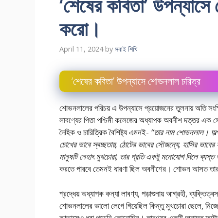
‘শেষের কবিতা’ উপন্যাসে 
করাে।
April 11, 2024
by
সবাই শিখি
‘শেষের কবিতা’ উপন্যাসে শােভনলাল চরিত্র
শােভনলালের পরিচয় এ উপন্যাসে প্রয়ােজনের তুলনায় অতি সংক্ষ
লাবণ্যের পিতা পশ্চিমী কলেজের অধ্যাপক অবনীশ দত্তর এক স্ন
দৈহিক ও চারিত্রিক বৈশিষ্ট্য এমনই-
“তার নাম শােভনলাল। অল্প
চোখের ভাবে স্বচ্ছতায়, ঠোটের ভাবের সৌজন্যে, হাসির ভাবের 
মানুষটি নেহাৎ মুখচোরা, তার প্রতি একটু মনােযােগ দিলে ব্যস্ত 
করতে পারবে তেমনই ধারণা ছিল অবনীশের। শােভন আসত তার 
শ্রদ্ধেয় অধ্যাপক কন্যা লাবণ্য, পড়াশুনায় আগ্রহী, ব্যক্তিত
শােভনলালের ভালাে লেগে গিয়েছিল কিন্তু মুখচোরা ছেলে, নিজ
আভাসেও ধরা পড়েনি কোনােদিন। লাবণ্যর একটি অনাদৃত ফটোগ