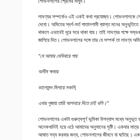
শােভনলালের প্রেমের মাধুর্য।
লাবণ্যর সম্পর্কেও এই একই কথা প্রযােজ্য। শােভনলালকে সে 
দেবাে। অমিতের স্বর্গ-মর্ত পাতালগামী ব্যাপ্ত মনের অনুভূতি
থাকলে এভাবেই দূরে সরে থাকা যায়। তাই লাবণ্যর পক্ষে সম্ভ
জাগিয়ে দিত। শােভনলালের সঙ্গে তার যে সম্পর্ক তা লাবণ্য অ
“যে আমার দেখিবারে পায়
অসীম ক্ষমায়
ভালােমন্দ মিলায়ে সকলি,
এবার পূজায় তারি আপনারে দিতে চাই বলি।”
শােভনলালের একটা গুরুত্বপূর্ণ ভূমিকা উপন্যাস মধ্যে অনু
অনেকখানিই হয়ে ওঠে আমাদের অনুমানের সৃষ্টি। একবার মাত্র প
আঘাত সহ্য করবার জন্য, শােভনলালের জীবনে যা ঘটেছে। একথায় 