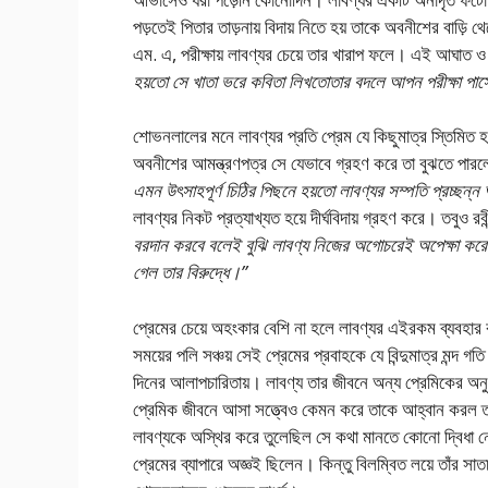
পড়তেই পিতার তাড়নায় বিদায় নিতে হয় তাকে অবনীশের বাড়ি
এম. এ, পরীক্ষায় লাবণ্যর চেয়ে তার খারাপ ফলে। এই আঘাত ও
হয়তাে সে খাতা ভরে কবিতা লিখতােতার বদলে আপন পরীক্ষা পাসের
শােভনলালের মনে লাবণ্যর প্রতি প্রেম যে কিছুমাত্র স্তিমিত হয়নি
অবনীশের আমন্ত্রণপত্র সে যেভাবে গ্রহণ করে তা বুঝতে পা
এমন উৎসাহপূর্ণ চিঠির পিছনে হয়তাে লাবণ্যর সম্পতি প্রচ্ছন
লাবণ্যর নিকট প্রত্যাখ্যত হয়ে দীর্ঘবিদায় গ্রহণ করে। তবুও রব
বরদান করবে বলেই বুঝি লাবণ্য নিজের অগােচরেই অপেক্ষা ক
গেল তার বিরুদ্ধে।”
প্রেমের চেয়ে অহংকার বেশি না হলে লাবণ্যর এইরকম ব্যবহার
সময়ের পলি সঞ্চয় সেই প্রেমের প্রবাহকে যে বিন্দুমাত্র মন্দ গত
দিনের আলাপচারিতায়। লাবণ্য তার জীবনে অন্য প্রেমিকের অনুপ
প্রেমিক জীবনে আসা সত্ত্বেও কেমন করে তাকে আহ্বান করল তার
লাবণ্যকে অস্থির করে তুলেছিল সে কথা মানতে কোনাে দ্বিধা ন
প্রেমের ব্যাপারে অজ্ঞই ছিলেন। কিন্তু বিলম্বিত লয়ে তাঁর স