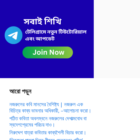
আরো পড়ুন
নজরুলের কবি মানসের বৈশিষ্ট্য | নজরুল এক
বিচিত্র কাব্য ভাবনার অধিকারী, –আলোচনা করো।
পঠিত কবিতা অবলম্বনে নজরুলের দেশাত্মবোধ বা
স্বদেশপ্রেমের পরিচয় দাও।
নিরুদ্দেশ যাত্রা কবিতার কাব্যশৈলী বিচার করো।