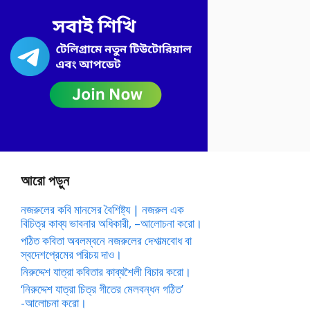
আরো পড়ুন
নজরুলের কবি মানসের বৈশিষ্ট্য | নজরুল এক
বিচিত্র কাব্য ভাবনার অধিকারী, –আলোচনা করো।
পঠিত কবিতা অবলম্বনে নজরুলের দেশাত্মবোধ বা
স্বদেশপ্রেমের পরিচয় দাও।
নিরুদ্দেশ যাত্রা কবিতার কাব্যশৈলী বিচার করো।
‘নিরুদ্দেশ যাত্রা চিত্র গীতের মেলবন্ধন গঠিত’
-আলোচনা করো।