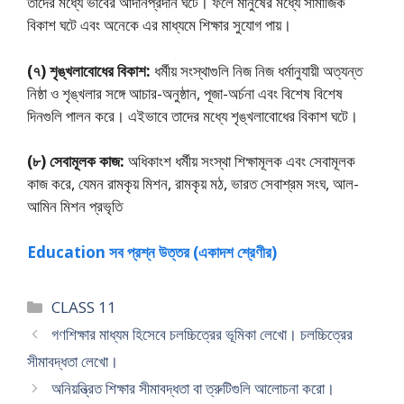
তাদের মধ্যে ভাবের আদানপ্রদান ঘটে। ফলে মানুষের মধ্যে সামাজিক
বিকাশ ঘটে এবং অনেকে এর মাধ্যমে শিক্ষার সুযোগ পায়।
(৭) শৃঙ্খলাবোধের বিকাশ:
ধর্মীয় সংস্থাগুলি নিজ নিজ ধর্মানুযায়ী অত্যন্ত
নিষ্ঠা ও শৃঙ্খলার সঙ্গে আচার-অনুষ্ঠান, পূজা-অর্চনা এবং বিশেষ বিশেষ
দিনগুলি পালন করে। এইভাবে তাদের মধ্যে শৃঙ্খলাবােধের বিকাশ ঘটে।
(৮) সেবামূলক কাজ:
অধিকাংশ ধর্মীয় সংস্থা শিক্ষামূলক এবং সেবামূলক
কাজ করে, যেমন রামকৃয় মিশন, রামকৃয় মঠ, ভারত সেবাশ্রম সংঘ, আল-
আমিন মিশন প্রভৃতি
Education সব প্রশ্ন উত্তর (একাদশ শ্রেণীর)
Categories
CLASS 11
গণশিক্ষার মাধ্যম হিসেবে চলচ্চিত্রের ভূমিকা লেখাে। চলচ্চিত্রের
সীমাবদ্ধতা লেখাে।
অনিয়ন্ত্রিত শিক্ষার সীমাবদ্ধতা বা ত্রুটিগুলি আলােচনা করাে।