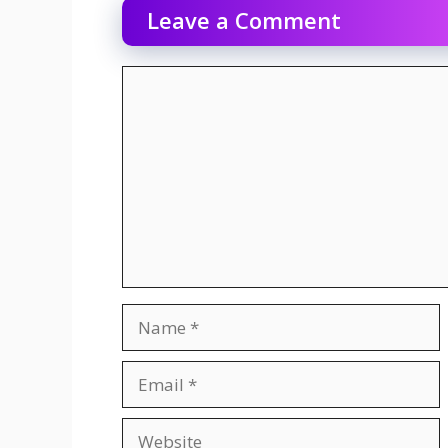
Leave a Comment
Comment
Name
Email
Website