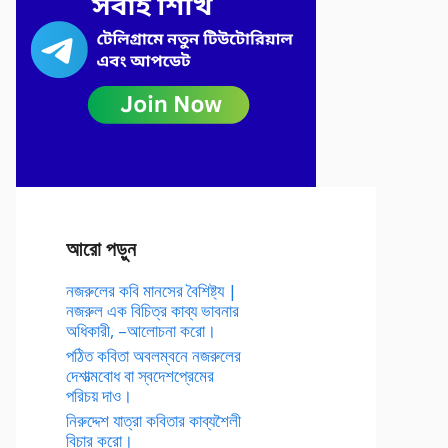
আরো পড়ুন
নজরুলের কবি মানসের বৈশিষ্ট্য |
নজরুল এক বিচিত্র কাব্য ভাবনার
অধিকারী, –আলোচনা করো।
পঠিত কবিতা অবলম্বনে নজরুলের
দেশাত্মবোধ বা স্বদেশপ্রেমের
পরিচয় দাও।
নিরুদ্দেশ যাত্রা কবিতার কাব্যশৈলী
বিচার করো।