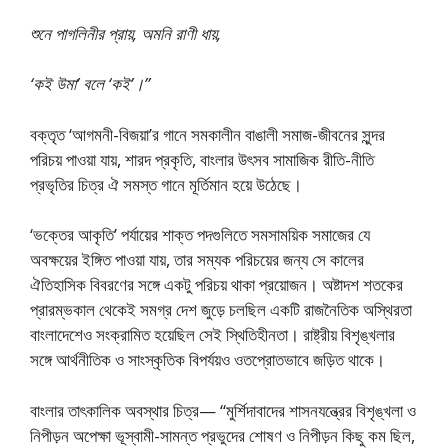
শুনে পাগলিনীর প্রায়, অমনি রাণী ধায়,
‘কই উমা’ বলে ‘কই’।”
বক্তৃত ‘আগমনী-বিজয়া’র গানে সমকালীন বাঙালী সমাজ-জীবনের সুন্দর
পরিচয় পাওয়া যায়, শারদ প্রকৃতি, বাংলার উৎসব সামাজিক রীতি-নীতি
প্রভৃতির চিত্র ঐ সমস্ত গানে মূর্তিমান হয়ে উঠেছে।
‘ভক্তের আকৃতি’ পর্যায়ের শাক্ত পদগুলিতে সমসাময়িক সমাজের যে
অবক্ষয়ের ইঙ্গিত পাওয়া যায়, তার সম্যক পরিচয়ের জন্য সে কালের
ঐতিহাসিক বিবরণের সঙ্গে একটু পরিচয় থাকা প্রয়োজন। অষ্টাদশ শতকের
প্রারম্ভকাল থেকেই সমগ্র দেশ জুড়ে চলছিল একটি রাজনৈতিক অস্থিরতা
বাংলাদেশেও সংক্রামিত হয়েছিল সেই স্থিতিহীনতা। রাষ্ট্রীয় বিশৃঙ্খলার
সঙ্গে আর্থনীতিক ও সাংস্কৃতিক বিপর্যয়ও ওতপ্রোতভাবে জড়িত থাকে।
বাংলার তাৎকালিক অবস্থার চিত্র— ‘‘মুর্শিদাবাদের শাসনযন্ত্রের বিশৃঙ্খলা ও
নিপীড়ন অপেক্ষা ভূস্বামী-সামন্ত প্রভুদের শোষণ ও নিপীড়ন কিছু কম ছিল,