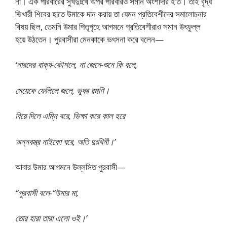
না। এক পরিবারের সুখদুঃখে অপর পরিবারও সমান অংশীদার হ’ত। তাই বৃদ্ধ
ভিখারী শিবের হাতে উমাকে দান করায় তা যেমন প্রতিবেশীদের সমালোচনার
বিষয় ছিল, তেমনি উমার পিতৃগৃহে আগমনে প্রতিবেশীরাও সমান উৎফুল্ল
হয়ে উঠতেন। পুরবাসীরা মেনকাকে ভৎসনা করে বলেন—
‘নারদের বাক্য-কৌশলে, না জেনে-শুনে কি বলে,
মেয়েকে ফেলিলে জলে, ভূধর রমণি।
বিয়ে দিলে এম্নি বরে, ভিক্ষা করে কাল হরে
অন্নবস্ত্র নাইকো ঘরে, অতি দুঃখিনী।’
আবার উমার আগমনে উল্লসিত পুরবাসী—
“পুরবাসী বলে-“উমার মা,
তোর হারা তারা এলো ওই।’