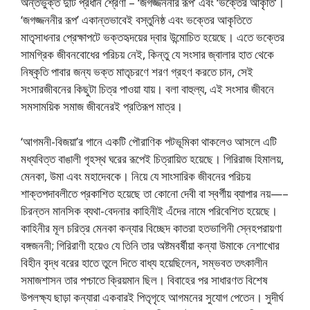
অন্তর্ভুক্ত দুটি প্রধান শ্রেণী – ‘জগজ্জননীর রূপ’ এবং ‘ভক্তের আকৃতি’।
‘জগজ্জননীর রূপ’ একান্তভাবেই বস্তুনিষ্ঠ এবং ভক্তের আকৃতিতে
মাতৃসাধনার প্রেক্ষাপটে ভক্তহৃদয়ের দ্বার উন্মোচিত হয়েছে। এতে ভক্তের
সামগ্রিক জীবনবোধের পরিচয় নেই, কিন্তু যে সংসার জ্বালার হাত থেকে
নিষ্কৃতি পাবার জন্য ভক্ত মাতৃচরণে শরণ গ্রহণ করতে চান, সেই
সংসারজীবনের কিছুটা চিত্র পাওয়া যায়। বলা বাহুল্য, এই সংসার জীবনে
সমসাময়িক সমাজ জীবনেরই প্রতিরূপ মাত্র।
‘আগমনী-বিজয়া’র গানে একটি পৌরাণিক পটভূমিকা থাকলেও আসলে এটি
মধ্যবিত্ত বাঙালী গৃহস্থ ঘরের রূপেই চিত্রায়িত হয়েছে। গিরিরাজ হিমালয়,
মেনকা, উমা এবং মহাদেবকে। নিয়ে যে সাংসারিক জীবনের পরিচয়
শাক্তপদাবলীতে প্রকাশিত হয়েছে তা কোনো দেবী বা স্বর্গীয় ব্যাপার নয়—–
চিরন্তন মানসিক ব্যথা-বেদনার কাহিনীই এঁদের নামে পরিবেশিত হয়েছে।
কাহিনীর মূল চরিত্র মেনকা কন্যার বিচ্ছেদ কাতরা হতভাগিনী স্নেহপরায়ণা
বঙ্গজননী; গিরিরাণী হয়েও যে তিনি তার অষ্টমবর্ষীয়া কন্যা উমাকে নেশাখোর
বিহীন বৃদ্ধ বরের হাতে তুলে দিতে বাধ্য হয়েছিলেন, সম্ভবত তৎকালীন
সমাজশাসন তার পশ্চাতে ক্রিয়মান ছিল। বিবাহের পর সাধারণত বিশেষ
উপলক্ষ্য ছাড়া কন্যারা একবারই পিতৃগৃহে আগমনের সুযোগ পেতেন। সুদীর্ঘ