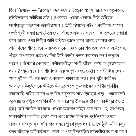
তিনি লিখেছেন— “রামপ্রসাদের সংসার চিত্রের মধ্যে এরূপ অবাস্তবতা ও
দৃষ্টিবিভ্রমের মরীচিকা নাই। সংসারের খেরুয়া খাতাকে তিনি ভক্তির
স্বর্ণসূত্রে শতপাকে জড়াইয়াছেন। তিনি হিসাবের বই-এ কালীনাম লেখেন
জগদীশ্বরী কন্যারূপে তাঁহার বেড়া বাঁধিতে সাহায্য করেন। আদালতের পেয়াদা
যখন তাহার ওপর ডিক্রি জারি করিতে আসে তখন তাহার তকমার ওপর
কালীনামের শীলমোহর অঙ্কিত থাকে। সংসারের শত তুচ্ছ অভাব অভিযোগ,
পীড়ন-অপমানের রন্ধ্রপথ দিয়া তিনি কালীর কল্যাণহস্তের স্পর্শ অনুভব
করেন। জীবনের খেলাধূলা, ক্রীড়াকৌতুক সবই তাঁহার কাছে অধ্যায়লোকের
দ্বার উন্মুক্ত করে। পাশাখেলার এক অদৃশ্য বস্তু তাহার দান উল্টাইয়া দেয় ও
পাকা ঘুটিকে কঁাচা করে ও কাচাকে পাকাইয়া দেয়। মন-ঘুড়ি কালীপদ—
আকাশের ঊর্ধ্বলোকে উড়িতে উড়িতে হঠাৎ কু-বাতাসের ঝাপটায় পৃথিবীর
কাছাকাছি নামিয়া আসে ও আবিল বায়ুস্তরে মাথা লুটাইয়া পড়ে। প্রত্যেকটি
ব্যবসায় ও বৃত্তি অপার্থিব জীবনসাধনার প্রতীকরূপে তাঁহার নিকট প্রতিভাত
হয়। কৃষি কর্মরত কৃষককে দেখিয়া অকস্মাৎ তাঁহার মনে জাগে যে, স্বর্ণপ্রসূ
মানবজমিন অকর্ষিত রহিয়া গেল এবং চাষের বিভিন্ন প্রক্রিয়ার রূপকে
সাধনার সমস্ত ক্রমগুলি তাহার মনে পুনরাবৃত্ত হয়। চোখে ঠুলি-আঁটা কলুর
বলদ তাঁহাকে অনিবার্যভাবে মোহাগ্ধ, প্রবৃত্তিতাড়িত মানবজীবনের কথা স্মরণ