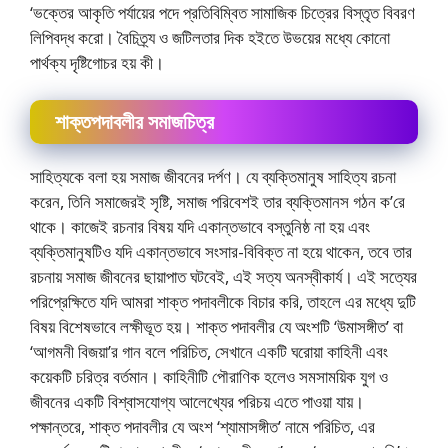
‘ভক্তের আকৃতি পর্যায়ের পদে প্রতিবিম্বিত সামাজিক চিত্রের বিস্তৃত বিবরণ
লিপিবদ্ধ করো। বৈচিত্র্য ও জটিলতার দিক হইতে উভয়ের মধ্যে কোনো
পার্থক্য দৃষ্টিগোচর হয় কী।
শাক্তপদাবলীর সমাজচিত্র
সাহিত্যকে বলা হয় সমাজ জীবনের দর্পণ। যে ব্যক্তিমানুষ সাহিত্য রচনা
করেন, তিনি সমাজেরই সৃষ্টি, সমাজ পরিবেশই তার ব্যক্তিমানস গঠন ক’রে
থাকে। কাজেই রচনার বিষয় যদি একান্তভাবে বস্তুনিষ্ঠ না হয় এবং
ব্যক্তিমানুষটিও যদি একান্তভাবে সংসার-বিবিক্ত না হয়ে থাকেন, তবে তার
রচনায় সমাজ জীবনের ছায়াপাত ঘটবেই, এই সত্য অনস্বীকার্য। এই সত্যের
পরিপ্রেক্ষিতে যদি আমরা শাক্ত পদাবলীকে বিচার করি, তাহলে এর মধ্যে দুটি
বিষয় বিশেষভাবে লক্ষীভূত হয়। শাক্ত পদাবলীর যে অংশটি ‘উমাসঙ্গীত’ বা
‘আগমনী বিজয়া’র গান বলে পরিচিত, সেখানে একটি ঘরোয়া কাহিনী এবং
কয়েকটি চরিত্র বর্তমান। কাহিনীটি পৌরাণিক হলেও সমসাময়িক যুগ ও
জীবনের একটি বিশ্বাসযোগ্য আলেখ্যের পরিচয় এতে পাওয়া যায়।
পক্ষান্তরে, শাক্ত পদাবলীর যে অংশ ‘শ্যামাসঙ্গীত’ নামে পরিচিত, এর