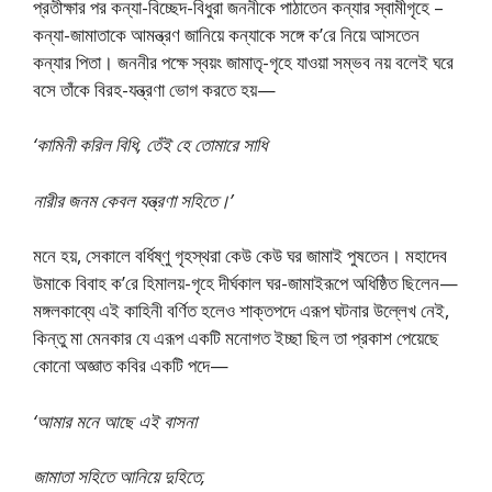
প্রতীক্ষার পর কন্যা-বিচ্ছেদ-বিধুরা জননীকে পাঠাতেন কন্যার স্বামীগৃহে –
কন্যা-জামাতাকে আমন্ত্রণ জানিয়ে কন্যাকে সঙ্গে ক’রে নিয়ে আসতেন
কন্যার পিতা। জননীর পক্ষে স্বয়ং জামাতৃ-গৃহে যাওয়া সম্ভব নয় বলেই ঘরে
বসে তাঁকে বিরহ-যন্ত্রণা ভোগ করতে হয়—
‘কামিনী করিল বিধি, তেঁই হে তোমারে সাধি
নারীর জনম কেবল যন্ত্রণা সহিতে।’
মনে হয়, সেকালে বর্ধিষ্ণু গৃহস্থরা কেউ কেউ ঘর জামাই পুষতেন। মহাদেব
উমাকে বিবাহ ক’রে হিমালয়-গৃহে দীর্ঘকাল ঘর-জামাইরূপে অধিষ্ঠিত ছিলেন—
মঙ্গলকাব্যে এই কাহিনী বর্ণিত হলেও শাক্তপদে এরূপ ঘটনার উল্লেখ নেই,
কিন্তু মা মেনকার যে এরূপ একটি মনোগত ইচ্ছা ছিল তা প্রকাশ পেয়েছে
কোনো অজ্ঞাত কবির একটি পদে—
‘আমার মনে আছে এই বাসনা
জামাতা সহিতে আনিয়ে দুহিতে,