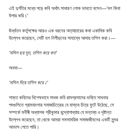
এই দুর্গতির মধ্যে পড়ে কবি অর্থাৎ সাধারণ লোক ভাবতে বসেন—’বল কিবা
উপায় করি।’
ঊর্ধ্বতন কর্তৃপক্ষের আরও এক ধরনের অত্যাচারের কথা একাধিক কবি
উল্লেখ করেছেন, সেটি হল নিপীড়নের সাহায্যে আদায় তশিল করা।—
‘মসিল ছয় দূত, তশিল করে কত’
অথবা—
‘মসিল দিয়ে তশিল করে।’
শাক্ত কবিদের বিশেষভাবে সাধক কবি রামপ্রসাদের ভক্তি সাধনার
পদগুলিতে গ্রামবাংলার সমাজচিত্রের যে বাস্তব চিত্র ফুটে উঠেছে, সে
সম্পর্কে মনীৰী অধ্যাপক শ্রীকুমার বন্দ্যোপাধ্যায় যে মন্তব্য ও দৃষ্টান্ত
উল্লেখ করেছেন, তা থেকে আমরা সমসাময়িক সমাজজীবনের একটি সুন্দর
আভাস পেতে পারি।