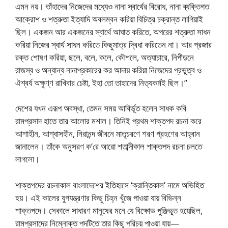
এমন নয়। তাঁহাদের নিজেদের মধ্যেও নানা স্বার্থের বিরোধ, নানা ব্যক্তিগত
আক্রোশ ও শত্রুতা ইত্যাদি অবলম্বন করিয়া বিচিত্র চক্রান্ত লাগিয়াই
ছিল। একজন আর একজনের স্বার্থে আঘাত করিতে, অপরের শত্রুতা সাধন
করিয়া নিজের স্বার্থ সাধন করিতে কিছুমাত্র দ্বিধা করিতেন না। আর প্রজার
রক্ত শোষণ করিয়া, ছলে, বলে, কলে, কৌশলে, অত্যাচারে, নিপীড়নে
রাজস্ব ও অন্যান্য নানাপ্রকারের কর আদায় করিয়া নিজেদের প্রভুত্ব ও
ঐশ্বর্য অক্ষুণ্ণ রাখিবার চেষ্টা, ইহা তো তাহাদের নিত্যকর্মই ছিল।”
দেশের যখন এরূপ অবস্থা, তেমন সময় আবির্ভূত হলেন সাধক কবি
রামপ্রসাদ হাতে তার আলোর মশাল। তিনিই প্রথম শাক্তপদ রচনা করে
আশাহীন, আশ্বাসহীন, নিরানন্দ জীবনে মাতৃচরণে শরণ গ্রহণের আহ্বান
জানালেন। তাঁকে অনুসরণ ক’রে আরো শতাব্দীকাল শাক্তপদ রচনা চলতে
লাগলো।
শাক্তপদের রচনাকাল বাংলাদেশের ইতিহাসে ‘ক্রান্তিকাল’ নামে অভিহিত
হয়। এই কালের যুগযন্ত্রণার কিছু চিহ্ন খুঁজে পাওয়া যায় বিভিন্ন
শাক্তপদে। সেকালে সাধারণ মানুষের মনে যে বিক্ষোভ পুঞ্জিভূত হয়েছিল,
রামপ্রসাদের নিম্নোক্ত পদটিতে তার কিছু পরিচয় পাওয়া যায়—