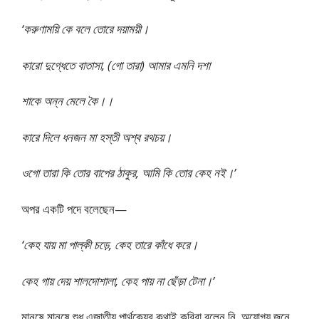
‘করুণাময়ি কে বলে তোরে দয়াময়ী।
কারো দুগ্ধেতে বাতাসা, (গো তারা) আমার এমনি দশা
শাকে অন্ন মেলে কৈ।।
কারে দিলে ধনজন মা হস্তী অশ্ব রথচয়।
ওগো তারা কি তোর বাপের ঠাকুর, আমি কি তোর কেহ নই।’
অপর একটি পদে বলেছেন—
‘কেহ যায় মা পাল্কী চড়ে, কেহ তারে কাঁধে করে।
কেহ গায় দেয় শালদোশালা, কেহ পায় না ছেঁড়া টেনা।’
মানুষে মানুষে শুধু এজাতীয় পার্থক্যের কথাই কবিরা বলেন নি, অযোগ্য জনে