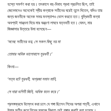
হস্তে সমর্পণ করা হয়। তৎকালে বহু-বিবাহ প্রথা প্রচলিত ছিল, তাই
জেনেশুনেও অনেকেই স্বীয় কন্যাকে সতীনের ঘরেই তুলে দিতেন, যদিও তার
জন্য জননীকে অনেক সময় মনস্তাপও ভোগ করতে হত। বুদ্ধিমতী কন্যা
অবশ্যই সান্ত্বনা দিয়ে মার যন্ত্রণা লাঘবে যত্নবতী হত। যেমন, মার
জিজ্ঞাসার উত্তরে উমা বলেছেন—
‘শুনেছ সতীনের ভয়, সে সকল কিছু নয় মা
তোমার অধিক ভালোবাসে সুরধনী।’
কিংবা—
‘সত্য বটে সুরধনী, অগ্রজা সমান মানি,
সে দারা ভগিনী জিনি, অধিক যতন করে।’
প্রসঙ্গক্রমে উল্লেখ করা চলে যে গঙ্গা ছিলেন শিবের অপরা পত্নী, এখানে
উমার সতীন রূপে শিবের মস্তক স্থিতা সেই গঙ্গার কথাই বলা হয়েছে।