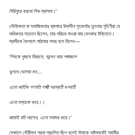
গিরিপুরে করবো শিব-স্থাপনা।’
লৌকিকতা বা সমাজিকতার ব্যাপারে উদাসীন গৃহকর্তার তুলনায় গৃহিণীরা যে
অধিকতর সচেতন ছিলেন, তার পরিচয় পাওয়া যায় মেনকার উক্তিতে।
স্বামীকে কৈলাসে পাঠাবার সময় বলে দিলেন—
‘শিবকে পুজবে বিহুদলে, সচন্দন আর গঙ্গাজলে
ভুলবে ভোলার মন….
এনো কার্তিক গণপতি লক্ষ্মী সরস্বতী ভগবতী
এনো মস্তকে করে।।
জামাই যদি আসেন, এনো সমাদর করে।’
সেকালে গৌরীদান প্রথা প্রচলিত ছিল বলেই উমাকে অষ্টমবর্ষেই স্বামীর