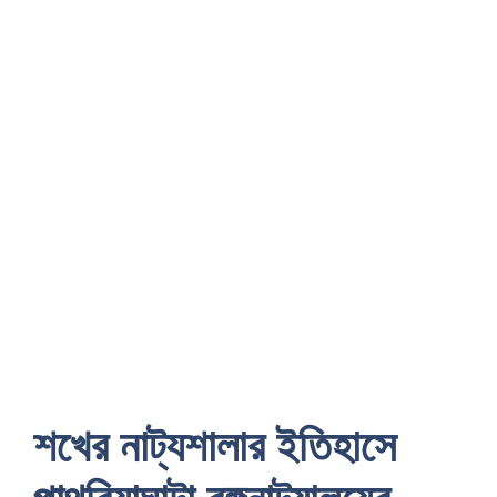
শখের নাট্যশালার ইতিহাসে