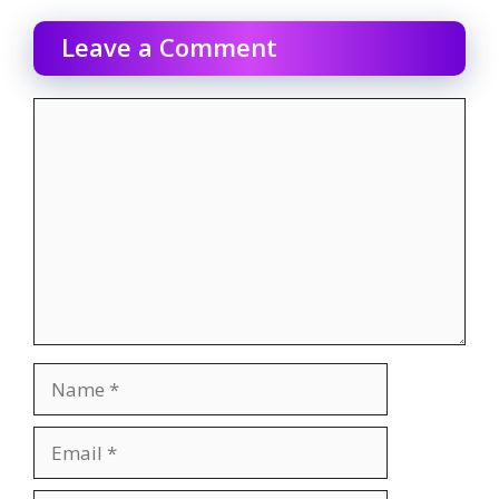
Leave a Comment
Comment
Name
Email