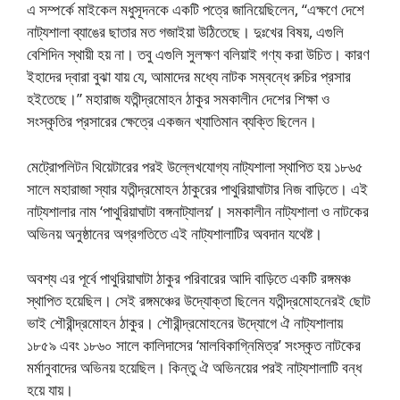
এ সম্পর্কে মাইকেল মধুসূদনকে একটি পত্রে জানিয়েছিলেন, “এক্ষণে দেশে
নাট্যশালা ব্যাঙের ছাতার মত গজাইয়া উঠিতেছে। দুঃখের বিষয়, এগুলি
বেশিদিন স্থায়ী হয় না। তবু এগুলি সুলক্ষণ বলিয়াই গণ্য করা উচিত। কারণ
ইহাদের দ্বারা বুঝা যায় যে, আমাদের মধ্যে নাটক সম্বন্ধে রুচির প্রসার
হইতেছে।” মহারাজ যতীন্দ্রমোহন ঠাকুর সমকালীন দেশের শিক্ষা ও
সংস্কৃতির প্রসারের ক্ষেত্রে একজন খ্যাতিমান ব্যক্তি ছিলেন।
মেট্রোপলিটন থিয়েটারের পরই উল্লেখযোগ্য নাট্যশালা স্থাপিত হয় ১৮৬৫
সালে মহারাজা স্যার যতীন্দ্রমোহন ঠাকুরের পাথুরিয়াঘাটার নিজ বাড়িতে। এই
নাট্যশালার নাম ‘পাথুরিয়াঘাটা বঙ্গনাট্যালয়’। সমকালীন নাট্যশালা ও নাটকের
অভিনয় অনুষ্ঠানের অগ্রগতিতে এই নাট্যশালাটির অবদান যথেষ্ট।
অবশ্য এর পূর্বে পাথুরিয়াঘাটা ঠাকুর পরিবারের আদি বাড়িতে একটি রঙ্গমঞ্চ
স্থাপিত হয়েছিল। সেই রঙ্গমঞ্চের উদ্যোক্তা ছিলেন যতীন্দ্রমোহনেরই ছোট
ভাই শৌরীন্দ্রমোহন ঠাকুর। শৌরীন্দ্রমোহনের উদ্যোগে ঐ নাট্যশালায়
১৮৫৯ এবং ১৮৬০ সালে কালিদাসের ‘মালবিকাগ্নিমিত্র’ সংস্কৃত নাটকের
মর্মানুবাদের অভিনয় হয়েছিল। কিন্তু ঐ অভিনয়ের পরই নাট্যশালাটি বন্ধ
হয়ে যায়।