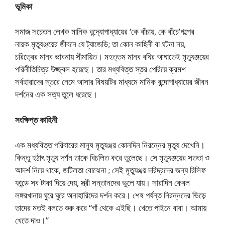
ভূমিকা
সমাজ সচেতন লেখক মানিক বন্দ্যোপাধ্যায়ের ‘কে বাঁচায়, কে বাঁচে’গল্পের
নায়ক মৃত্যুঞ্জয়ের জীবনে যে ট্যাজেডি; তা কোন কাহিনী বা ঘটনা নয়,
চরিত্রের মানব ভাবনায় সীমায়িত। মহত্তম মানব বধির আঘাতেই মৃত্যুঞ্জয়ের
পরিনীতিচিত্র উজ্জ্বল হয়েছে। তার মধ্যবিত্ত স্তর পেরিয়ে ক্রমশ
সর্বহারাদের স্তরে নেমে আসার বিষয়টির মাধ্যমে মানিক বন্দোপাধ্যায়ের জীবন
দর্শনের এক সত্য তুলে ধরেছে।
সংক্ষিপ্ত কাহিনী
এক মধ্যবিত্ত পরিবারের মানুষ মৃত্যুঞ্জয় কোনদিন নিরন্নের মৃত্যু দেখেনি।
কিন্তু হঠাৎ মৃত্যু দর্শন তাকে বিচলিত করে তুলেছে। সে মৃত্যুঞ্জয়ের সততা ও
আদর্শ নিয়ে থাকে, জটিলতা বোঝেনা ; সেই মৃত্যুঞ্জয় দরিদ্রদের জন্য রিলিফ
ফান্ডে সব টাকা দিয়ে দেয়, স্ত্রী সন্তানদের ভুলে যায়। সারাদিন কেবল
লঙ্গরখানায় ঘুরে ঘুরে অনাহারিদের দর্শন করে। শেষ পর্যন্ত নিরন্নদের ভিড়ে
তাদের মতই বলতে শুরু করে “গাঁ থেকে এইছি। খেতে পাইনে বাবা। আমায়
খেতে দাও।”