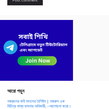
আরো পড়ুন
নজরুলের কবি মানসের বৈশিষ্ট্য | নজরুল এক
বিচিত্র কাব্য ভাবনার অধিকারী, –আলোচনা করো।