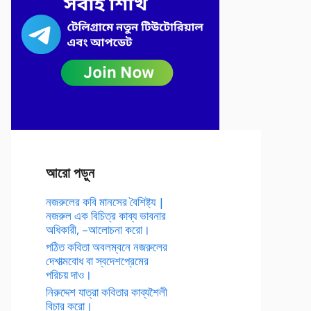
আরো পড়ুন
নজরুলের কবি মানসের বৈশিষ্ট্য |
নজরুল এক বিচিত্র কাব্য ভাবনার
অধিকারী, –আলোচনা করো।
পঠিত কবিতা অবলম্বনে নজরুলের
দেশাত্মবোধ বা স্বদেশপ্রেমের
পরিচয় দাও।
নিরুদ্দেশ যাত্রা কবিতার কাব্যশৈলী
বিচার করো।