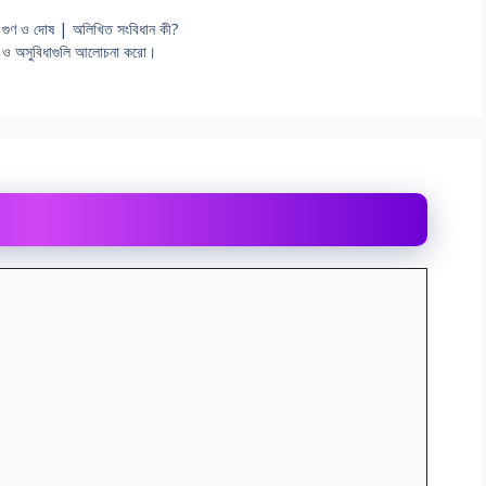
র গুণ ও দোষ | অলিখিত সংবিধান কী?
িধা ও অসুবিধাগুলি আলােচনা করাে।