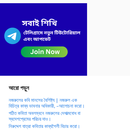
আরো পড়ুন
নজরুলের কবি মানসের বৈশিষ্ট্য | নজরুল এক
বিচিত্র কাব্য ভাবনার অধিকারী, –আলোচনা করো।
পঠিত কবিতা অবলম্বনে নজরুলের দেশাত্মবোধ বা
স্বদেশপ্রেমের পরিচয় দাও।
নিরুদ্দেশ যাত্রা কবিতার কাব্যশৈলী বিচার করো।