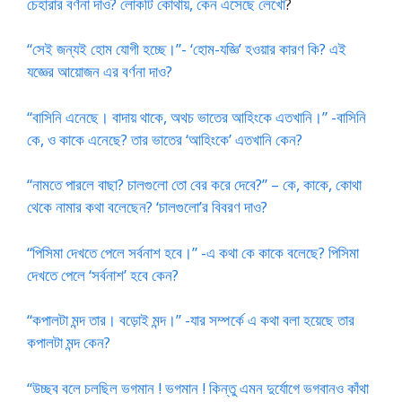
চেহারার বর্ণনা দাও? লোকটি কোথায়, কেন এসেছে লেখো
?
“সেই জন্যই হোম যোগী হচ্ছে।”- ‘হোম-যজ্ঞি’ হওয়ার কারণ কি? এই
যজ্ঞের আয়োজন এর বর্ণনা দাও?
“বাসিনি এনেছে। বাদায় থাকে, অথচ ভাতের আহিংকে এতখানি।” -বাসিনি
কে, ও কাকে এনেছে? তার ভাতের ‘আহিংকে’ এতখানি কেন?
“নামতে পারলে বাছা? চালগুলো তো বের করে দেবে?” – কে, কাকে, কোথা
থেকে নামার কথা বলেছেন? ‘চালগুলো’র বিবরণ দাও?
“পিসিমা দেখতে পেলে সর্বনাশ হবে।” -এ কথা কে কাকে বলেছে? পিসিমা
দেখতে পেলে ‘সর্বনাশ’ হবে কেন?
“কপালটা মন্দ তার। বড়োই মন্দ।” -যার সম্পর্কে এ কথা বলা হয়েছে তার
কপালটা মন্দ কেন?
“উচ্ছব বলে চলছিল ভগমান ! ভগমান ! কিন্তু এমন দুর্যোগে ভগবানও কাঁথা