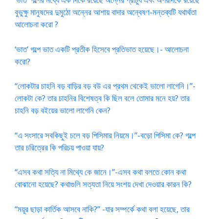
বুভুক্ষু মানুষদের দুমুঠো অন্নের আশায় বাদার অন্বেষণ-মন্তব্যটি যথার্থতা
আলোচনা করো ?
‘ভাত’ গল্পে ভাত একটি প্রতীক হিসেবে প্রতিভাত হয়েছে।- আলোচনা
করো?
“লোকটার চাহনি বড় বাড়ির বড় বউ এর প্রথম থেকেই ভালো লাগেনি।”-
লোকটা কে? তার চাহনির বিশেষত্ব কি ছিল বলে তোমার মনে হয়? তার
চাহনি বড় বইয়ের ভালো লাগেনি কেন?
“এ সংসারে সবকিছুই চলে বড় পিসিমার নিয়মে।”-বড়ো পিসিমা কে? গল্পে
তার চরিত্রের কি পরিচয় পাওয়া যায়?
“এসব কথা সত্যি না মিথ্যে কে জানে।”-এসব কথা বলতে কোন কথা
বোঝানো হয়েছে? কথাগুলি সত্যতা নিয়ে সংশয় দেখা দেওয়ার কারন কি?
“ময়ূর ছাড়া কার্তিক আসবে নাকি?” -যার সম্পর্কে কথা বলা হয়েছে, তার