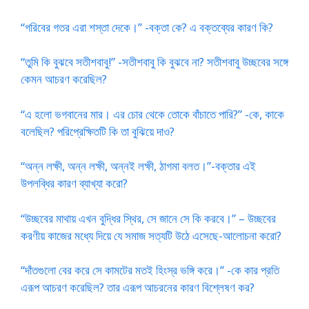
“গরিবের গতর এরা শস্তা দেকে।” -বক্তা কে? এ বক্তব্যের কারণ কি?
“তুমি কি বুঝবে সতীশবাবু!” -সতীশবাবু কি বুঝবে না? সতীশবাবু উচ্ছবের সঙ্গে
কেমন আচরণ করেছিল?
“এ হলো ভগবানের মার। এর চোর থেকে তোকে বাঁচাতে পারি?” -কে, কাকে
বলেছিল? পরিপ্রেক্ষিতটি কি তা বুঝিয়ে দাও?
“অন্ন লক্ষী, অন্ন লক্ষী, অন্ন‌ই লক্ষী, ঠাগমা বলত।”-বক্তার এই
উপলব্ধির কারণ ব্যাখ্যা করো?
“উচ্ছবের মাথায় এখন বুদ্ধির স্থির, সে জানে সে কি করবে।” – উচ্ছবের
করণীয় কাজের মধ্যে দিয়ে যে সমাজ সত্যটি উঠে এসেছে-আলোচনা করো?
“দাঁতগুলো বের করে সে কামটের মতই হিংস্র ভঙ্গি করে।” -কে কার প্রতি
এরূপ আচরণ করেছিল? তার এরূপ আচরনের কারণ বিশ্লেষণ কর?