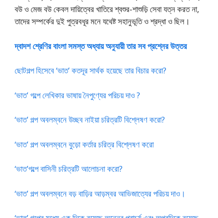
বউ ও মেজ বউ কেবল দায়িত্বের খাতিরে শ্বশুর-শাশুড়ি সেবা যত্ন করত না,
তাদের সম্পর্কের দুই পুত্রবধূর মনে যথেষ্ট সহানুভূতি ও শ্রদ্ধা ও ছিল।
দ্বাদশ শ্রেণির বাংলা সমস্ত অধ্যায় অনুযায়ী তার সব প্রশ্নের উত্তর
ছোটগল্প হিসেবে ‘ভাত’ কতদূর সার্থক হয়েছে তার বিচার করো?
‘ভাত’ গল্পে লেখিকার ভাষায় নৈপুণ্যের পরিচয় দাও ?
‘ভাত’ গল্প অবলম্বনে উচ্ছব নাইয়া চরিত্রটি বিশ্লেষণ করো?
‘ভাত’ গল্প অবলম্বনে বুড়ো কর্তার চরিত্র বিশ্লেষণ করো
‘ভাত’গল্পে বাসিনী চরিত্রটি আলোচনা করো?
‘ভাত’ গল্প অবলম্বনে বড় বাড়ির আড়ম্বর আভিজাত্যের পরিচয় দাও।
‘ভাত’ গল্পের মধ্যে এক দিকে রয়েছে অন্নের প্রাচুর্য এবং অপরদিকে রয়েছে