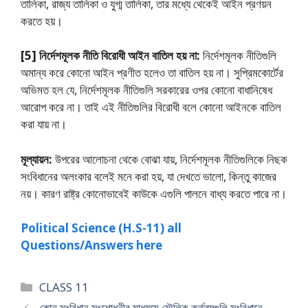
তালিকা, রাজ্য তালিকা ও যুগ্ম তালিকা, তার মধ্যে থেকেই আইন প্রণয়ন
করতে হয়।
[5] নির্দেশমূলক নীতি বিরােধী আইন বাতিল হয় না:
নির্দেশমূলক নীতিগুলি
অমান্য করে কোনাে আইন প্রণীত হলেও তা বাতিল হয় না। সুপ্রিমকোর্টের
অভিমত হল যে, নির্দেশমূলক নীতিগুলি সরকারের ওপর কোনাে বাধানিষেধ
আরােপ করে না। তাই এই নীতিগুলির বিরােধী বলে কোনাে আইনকে বাতিল
করা যায় না।
মূল্যায়ন:
উপরের আলােচনা থেকে বােঝা যায়, নির্দেশমূলক নীতিগুলিকে নিছক
সংবিধানের অলংকার বলেই মনে করা হয়, যা দেখতে ভালাে, কিন্তু কাজের
নয়। কারণ রাষ্ট্র কোনােভাবেই কাউকে এগুলি পালনে বাধ্য করতে পারে না।
Political Science (H.S-11) all
Questions/Answers here
Categories
CLASS 11
কোন্ সংবিধান সংশােধনীর মাধ্যমে মৌলিক কর্তব্যগুলি সংবিধানে