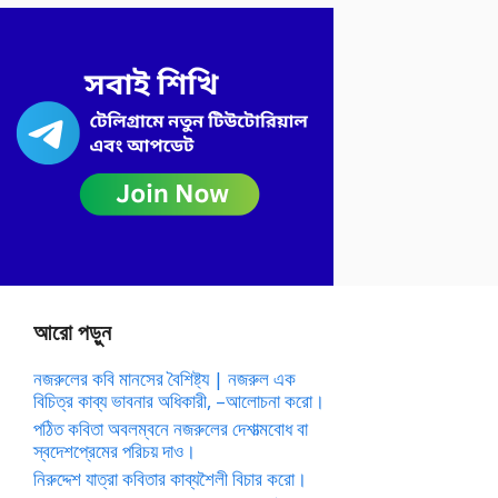
আরো পড়ুন
নজরুলের কবি মানসের বৈশিষ্ট্য | নজরুল এক
বিচিত্র কাব্য ভাবনার অধিকারী, –আলোচনা করো।
পঠিত কবিতা অবলম্বনে নজরুলের দেশাত্মবোধ বা
স্বদেশপ্রেমের পরিচয় দাও।
নিরুদ্দেশ যাত্রা কবিতার কাব্যশৈলী বিচার করো।