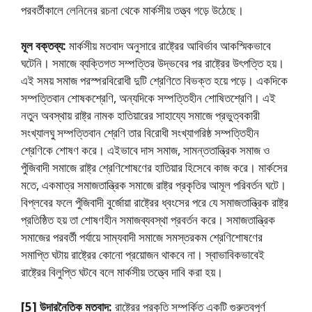
পরবর্তীকালে লেনিনের রচনা থেকে মার্কসীয় তত্ত্ব গড়ে উঠেছে।
মূল বক্তব্য:
মার্কসীয় মতবাদ অনুসারে রাষ্ট্রের আবির্ভাব আকস্মিকভাবে
ঘটেনি। সমাজে ব্যক্তিগত সম্পত্তির উদ্ভবের পর রাষ্ট্রের উৎপত্তি হয়।
এই সময় সমাজ পরস্পরবিরােধী দুটি শ্রেণিতে বিভক্ত হয়ে পড়ে। একদিকে
সম্পত্তিবান শােষকশ্রেণি, অন্যদিকে সম্পত্তিহীন শােষিতশ্রেণি। এই
নতুন অবস্থায় রাষ্ট্র নামক হাতিয়ারের সাহায্যে সমাজে প্রভুত্বকারী
সংখ্যালঘু সম্পত্তিবান শ্রেণি তার বিরােধী সংখ্যাগরিষ্ঠ সম্পত্তিহীন
শ্রেণিকে শােষণ করে। এইভাবে দাস সমাজ, সামন্ততান্ত্রিক সমাজ ও
পুঁজিবাদী সমাজে রাষ্ট্র শ্রেণিশােষণের হাতিয়ার হিসেবে কাজ করে। মার্কসের
মতে, একমাত্র সমাজতান্ত্রিক সমাজে রাষ্ট্র প্রকৃতির আমূল পরিবর্তন ঘটে।
বিপ্লবের ফলে পুঁজিবাদী বুর্জোয়া রাষ্ট্রের ধ্বংসের পরে যে সমাজতান্ত্রিক রাষ্ট্র
প্রতিষ্ঠিত হয় তা শােষণহীন সমাজব্যবস্থা প্রবর্তন করে। সমাজতান্ত্রিক
সমাজের পরবর্তী পর্যায়ে সাম্যবাদী সমাজে সমস্তরকম শ্রেণিশােষণের
সমাপ্তি ঘটায় রাষ্ট্রের কোনাে প্রয়ােজন থাকবে না। স্বাভাবিকভাবেই
রাষ্ট্রের বিলুপ্তি ঘটবে বলে মার্কসীয় তত্ত্বে দাবি করা হয়।
[5] উদারনৈতিক মতবাদ:
রাষ্ট্রের প্রকৃতি সম্পর্কিত একটি গুরুত্বপূর্ণ