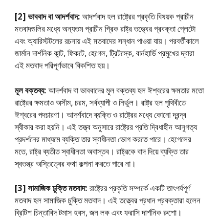
[2] ভাববাদ বা আদর্শবাদ:
আদর্শবাদ হল রাষ্ট্রের প্রকৃতি বিষয়ক প্রাচীন
মতবাদগুলির মধ্যে অন্যতম প্রাচীন গ্রিক রাষ্ট্র তত্ত্বের প্রবক্তা প্লেটো
এবং অ্যারিস্টটলের রচনায় এই মতবাদের সন্ধান পাওয়া যায়। পরবর্তীকালে
জার্মান দার্শনিক কান্ট, ফিকটে, হেগেল, ট্রিটস্কে, বার্নহার্ডি প্রমুখের দ্বারা
এই মতবাদ পরিপূর্ণভাবে বিকশিত হয়।
মূল বক্তব্য:
আদর্শবাদ বা ভাববাদের মূল বক্তব্য হল ঈশ্বরের ক্ষমতার মতাে
রাষ্ট্রের ক্ষমতাও অসীম, চরম, সর্বব্যাপী ও নির্ভুল। রাষ্ট্র হল পৃথিবীতে
ঈশ্বরের পদচারণা। আদর্শবাদে ব্যক্তি ও রাষ্ট্রের মধ্যে কোনাে দ্বন্দ্ব
স্বীকার করা হয়নি। এই তত্ত্ব অনুসারে রাষ্ট্রের প্রতি দ্বিধাহীন আনুগত্য
প্রদর্শনের মাধ্যমে ব্যক্তি তার স্বাধীনতা ভােগ করতে পারে। হেগেলের
মতে, রাষ্ট্র ব্যতীত স্বাধীনতা অবাস্তব। রাষ্ট্রকে বাদ দিয়ে ব্যক্তি তার
স্বতন্ত্র অস্তিত্বের কথা কল্পনা করতে পারে না।
[3] সামাজিক চুক্তি মতবাদ:
রাষ্ট্রের প্রকৃতি সম্পর্কে একটি তাৎপর্যপূর্ণ
মতবাদ হল সামাজিক চুক্তি মতবাদ। এই তত্ত্বের প্রধান প্রবক্তারা হলেন
ব্রিটিশ চিন্তাবিদ টমাস হবস, জন লক এবং ফরাসি দার্শনিক রুশো।