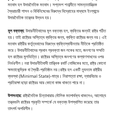
মতবাদ হল উদারনৈতিক মতবাদ। সপ্তদশ শতাব্দীতে সামন্ততান্ত্রিক
স্বৈরাচারী শাসন ও বিধিনিষেধের বিরুদ্ধে বিদ্রোহের মাধ্যমে ইংল্যান্ডে
উদারনৈতিক তত্ত্বের উদ্ভব হয়।
মূল বক্তব্য:
উদারনীতিবাদের মূল বক্তব্য হল, ব্যক্তির জন্যই রাষ্ট্র গঠিত
হয়। তাই রাষ্ট্রের অস্তিত্ব ব্যক্তির জন্য, ব্যক্তি রাষ্ট্রের জন্য নয়। এই
মতবাদ রাষ্ট্রীয় কর্তৃত্ববাদের বিরুদ্ধে ব্যক্তিস্বাধীনতার নীতিকে প্রতিষ্ঠিত
করে। উদারনীতিবাদের প্রধান প্রবক্তা জন লকের মতে, জনগণের সম্মতি
হল রাষ্ট্রের মূলভিত্তি। রাষ্ট্রের অস্তিত্ব জনগণের কল্যাণসাধনের ওপর
নির্ভরশীল। নয়া উদারনীতিবাদী তাত্ত্বিক রবার্ট নােজিকের মতে, রাষ্ট্র কোনাে
ক্ষমতাকেন্দ্রিক বা স্বৈরী-প্রতিষ্ঠান নয়।রাষ্ট্র হল একটি ন্যূনতম রাষ্ট্রীয়
ব্যবস্থা (Minimal State)-মাত্র। নিরাপত্তা রক্ষা, ন্যায়বিচার ও
প্রতিরক্ষা ছাড়া রাষ্ট্রের আর কোনাে কাজ থাকতে পারে না।
উপসংহার:
রাষ্ট্রনৈতিক চিন্তাধারায় মৌলিক মতপার্থক্য থাকলেও, আলােচ্য
তত্ত্বগুলি রাষ্ট্রের প্রকৃতি সম্পর্কে যে বক্তব্য উপস্থাপিত করেছে তার
তাৎপর্য অপরিসীম।