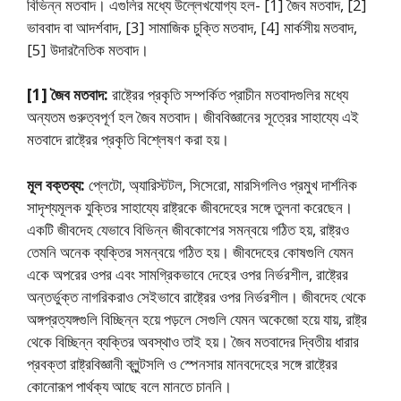
বিভিন্ন মতবাদ। এগুলির মধ্যে উল্লেখযােগ্য হল- [1] জৈব মতবাদ, [2]
ভাববাদ বা আদর্শবাদ, [3] সামাজিক চুক্তি মতবাদ, [4] মার্কসীয় মতবাদ,
[5] উদারনৈতিক মতবাদ।
[1] জৈব মতবাদ:
রাষ্ট্রের প্রকৃতি সম্পর্কিত প্রাচীন মতবাদগুলির মধ্যে
অন্যতম গুরুত্বপূর্ণ হল জৈব মতবাদ। জীববিজ্ঞানের সূত্রের সাহায্যে এই
মতবাদে রাষ্ট্রের প্রকৃতি বিশ্লেষণ করা হয়।
মূল বক্তব্য:
প্লেটো, অ্যারিস্টটল, সিসেরাে, মারসিগলিও প্রমুখ দার্শনিক
সাদৃশ্যমূলক যুক্তির সাহায্যে রাষ্ট্রকে জীবদেহের সঙ্গে তুলনা করেছেন।
একটি জীবদেহ যেভাবে বিভিন্ন জীবকোশের সমন্বয়ে গঠিত হয়, রাষ্ট্রও
তেমনি অনেক ব্যক্তির সমন্বয়ে গঠিত হয়। জীবদেহের কোষগুলি যেমন
একে অপরের ওপর এবং সামগ্রিকভাবে দেহের ওপর নির্ভরশীল, রাষ্ট্রের
অন্তর্ভুক্ত নাগরিকরাও সেইভাবে রাষ্ট্রের ওপর নির্ভরশীল। জীবদেহ থেকে
অঙ্গপ্রত্যঙ্গগুলি বিচ্ছিন্ন হয়ে পড়লে সেগুলি যেমন অকেজো হয়ে যায়, রাষ্ট্র
থেকে বিচ্ছিন্ন ব্যক্তির অবস্থাও তাই হয়। জৈব মতবাদের দ্বিতীয় ধারার
প্রবক্তা রাষ্ট্রবিজ্ঞানী ব্লুন্টসলি ও স্পেনসার মানবদেহের সঙ্গে রাষ্ট্রের
কোনােরূপ পার্থক্য আছে বলে মানতে চাননি।