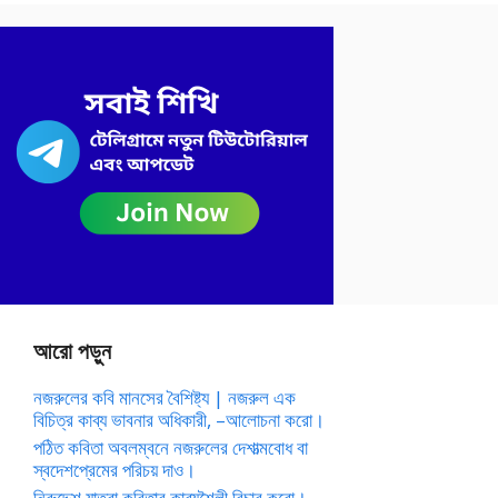
আরো পড়ুন
নজরুলের কবি মানসের বৈশিষ্ট্য | নজরুল এক
বিচিত্র কাব্য ভাবনার অধিকারী, –আলোচনা করো।
পঠিত কবিতা অবলম্বনে নজরুলের দেশাত্মবোধ বা
স্বদেশপ্রেমের পরিচয় দাও।
নিরুদ্দেশ যাত্রা কবিতার কাব্যশৈলী বিচার করো।