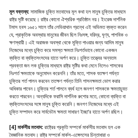
মূল বক্তব্য:
সামাজিক চুক্তি মতবাদের মূল কথা হল মানুষ চুক্তির মাধ্যমে
রাষ্ট্র সৃষ্টি করেছে। রাষ্ট্র কোনাে ঐশ্বরিক প্রতিষ্ঠান নয়। ইংরেজ দার্শনিক
টমাস হবস ১৬৫১ সালে তাঁর লেভিয়াথান গ্রন্থে এই অভিমত ব্যক্ত করেন
যে, প্রাকৃতিক অবস্থায় মানুষের জীবন ছিল নিঃসঙ্গ, দরিদ্র, ঘৃণ্য, পাশবিক ও
ক্ষণস্থায়ী। এই অরাজক অবস্থা থেকে মুক্তি পাওয়ার জন্য আদিম মানুষ
নিজেদের মধ্যে চুক্তি করে সমস্ত ক্ষমতা নিঃশর্তভাবে কোনাে একজন
ব্যক্তি বা ব্যক্তিসংসদের হাতে অর্পণ করে। চুক্তি তত্ত্বের অন্যতম
প্রবক্তা জন লক চুক্তির মাধ্যমে রাষ্ট্র সৃষ্টির কথা মেনে নিলেও শাসকের
নিঃশর্ত ক্ষমতাকে অনুমােদন করেননি। তাঁর মতে, শাসক যতক্ষণ পর্যন্ত
চুক্তির শর্ত পালন করবেন ততক্ষণ পর্যন্ত তিনি শাসনক্ষমতা ভােগ করার
অধিকার পাবেন। চুক্তির শর্ত পালনে ব্যর্থ হলে জনগণ শাসককে ক্ষমতাচ্যুত
করতে পারবেন। অন্যদিকে ফরাসি দার্শনিক রুশাের মতে, কোনাে ব্যক্তি বা
ব্যক্তিসংসদের সঙ্গে মানুষ চুক্তি করেনি। জনগণ নিজেদের মধ্যে এই
চুক্তি সম্পাদন করে সার্বভৌম ক্ষমতা সাধারণ ইচ্ছা’র হাতে অর্পণ রছিল।
[4] মার্কসীয় মতবাদ:
রাষ্ট্রের প্রকৃতি সম্পর্কে মার্কসীয় মতবাদ হল এক
বৈজ্ঞানিক মতবাদ। রাষ্ট্র সম্পর্কে মার্কস-এঙ্গেলসের চিন্তাধারা ও