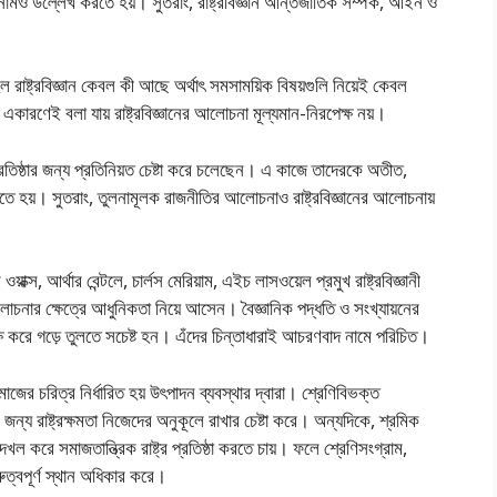
নামও উল্লেখ করতে হয়। সুতরাং, রাষ্ট্রবিজ্ঞান আন্তর্জাতিক সম্পর্ক, আইন ও
 হল রাষ্ট্রবিজ্ঞান কেবল কী আছে অর্থাৎ সমসাময়িক বিষয়গুলি নিয়েই কেবল
রণেই বলা যায় রাষ্ট্রবিজ্ঞানের আলােচনা মূল্যমান-নিরপেক্ষ নয়।
র প্রতিষ্ঠার জন্য প্রতিনিয়ত চেষ্টা করে চলেছেন। এ কাজে তাদেরকে অতীত,
করতে হয়। সুতরাং, তুলনামূলক রাজনীতির আলােচনাও রাষ্ট্রবিজ্ঞানের আলােচনায়
য়াক্স, আর্থার বেন্টলে, চার্লস মেরিয়াম, এইচ লাসওয়েল প্রমুখ রাষ্ট্রবিজ্ঞানী
 আলােচনার ক্ষেত্রে আধুনিকতা নিয়ে আসেন। বৈজ্ঞানিক পদ্ধতি ও সংখ্যায়নের
রপেক্ষ করে গড়ে তুলতে সচেষ্ট হন। এঁদের চিন্তাধারাই আচরণবাদ নামে পরিচিত।
াজের চরিত্র নির্ধারিত হয় উৎপাদন ব্যবস্থার দ্বারা। শ্রেণিবিভক্ত
ন্য রাষ্ট্রক্ষমতা নিজেদের অনুকূলে রাখার চেষ্টা করে। অন্যদিকে, শ্রমিক
 দখল করে সমাজতান্ত্রিক রাষ্ট্র প্রতিষ্ঠা করতে চায়। ফলে শ্রেণিসংগ্রাম,
ুরুত্বপূর্ণ স্থান অধিকার করে।