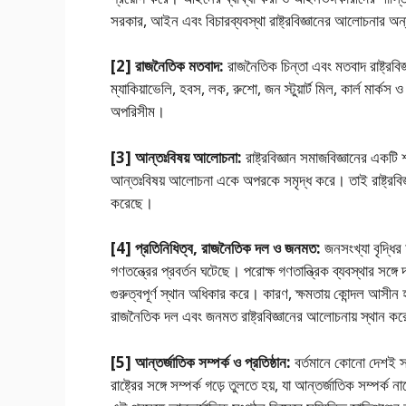
সরকার, আইন এবং বিচারব্যবস্থা রাষ্ট্রবিজ্ঞানের আলােচনার অন্
[2] রাজনৈতিক মতবাদ:
রাজনৈতিক চিন্তা এবং মতবাদ রাষ্ট্রবি
ম্যাকিয়াভেলি, হবস, লক, রুশাে, জন স্টুয়ার্ট মিল, কার্ল মার্কস ও
অপরিসীম।
[3] আন্তঃবিষয় আলােচনা:
রাষ্ট্রবিজ্ঞান সমাজবিজ্ঞানের একটি
আন্তঃবিষয় আলােচনা একে অপরকে সমৃদ্ধ করে। তাই রাষ্ট্রবিজ্ঞ
করেছে।
[4] প্রতিনিধিত্ব, রাজনৈতিক দল ও জনমত:
জনসংখ্যা বৃদ্ধির ফ
গণতন্ত্রের প্রবর্তন ঘটেছে। পরােক্ষ গণতান্ত্রিক ব্যবস্থার সঙ
গুরুত্বপূর্ণ স্থান অধিকার করে। কারণ, ক্ষমতায় কোন্দল আসী
রাজনৈতিক দল এবং জনমত রাষ্ট্রবিজ্ঞানের আলােচনায় স্থান কর
[5] আন্তর্জাতিক সম্পর্ক ও প্রতিষ্ঠান:
বর্তমানে কোনাে দেশই স্ব
রাষ্ট্রের সঙ্গে সম্পর্ক গড়ে তুলতে হয়, যা আন্তর্জাতিক সম্