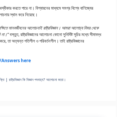
 অস্বীকার করতে পারে না। বিশ্বায়নের মাধ্যমে সমগ্র বিশ্বে বাণিজ্যের
লােচনায় স্থান করে নিয়েছে।
রেক্ষিতে মানবজীবনের আলােচনাই রাষ্ট্রবিজ্ঞান। আমরা আলােচ্য বিষয় থেকে
ি না।”
বস্তুত, রাষ্ট্রবিজ্ঞানের আলােচনা কোনাে সুনির্দিষ্ট সূচির মধ্যে সীমাবদ্ধ
করে, তা অত্যন্ত গতিশীল ও পরিবর্তনশীল। তাই রাষ্ট্রবিজ্ঞানের
ns/Answers here
ষে যুক্তি | রাষ্ট্রবিজ্ঞান কি বিজ্ঞান পদবাচ্য? আলােচনা করাে।