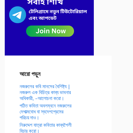
আরো পড়ুন
নজরুলের কবি মানসের বৈশিষ্ট্য |
নজরুল এক বিচিত্র কাব্য ভাবনার
অধিকারী, –আলোচনা করো।
পঠিত কবিতা অবলম্বনে নজরুলের
দেশাত্মবোধ বা স্বদেশপ্রেমের
পরিচয় দাও।
নিরুদ্দেশ যাত্রা কবিতার কাব্যশৈলী
বিচার করো।