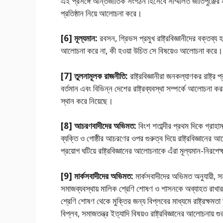
এই প্রসঙ্গে আন্তর্জাতিক সংগঠন হিসেবে সম্মিলিত জাতিপুঞ্জের 
প্রতিষ্ঠান নিয়ে আলােচনা করে।
[6] মূল্যমান:
রবসন, গ্রিভস প্রমুখ রাষ্ট্রবিজ্ঞানীদের বক্তব্য
আলােচনা করে না, কী হওয়া উচিত সে বিষয়েও আলােচনা করে। একা
[7] তুলনামূলক রাজনীতি:
রাষ্ট্রবিজ্ঞানীরা জনকল্যাণকর রাষ্ট্
বর্তমান এবং বিভিন্ন দেশের রাষ্ট্রব্যবস্থা সম্পর্কে আলােচনা 
স্থান করে নিয়েছে।
[8] আচরণবাদীদের অভিমত:
বিংশ শতাব্দীর প্রথম দিকে গ্রাহাম ও
ব্যক্তি ও গােষ্ঠীর আচরণের ওপর গুরুত্ব দিয়ে রাষ্ট্রবিজ্ঞানের
প্রয়ােগ ঘটিয়ে রাষ্ট্রবিজ্ঞানের আলােচনাকে এঁরা মূল্যমান-নি
[9] মার্কসবাদীদের অভিমত:
মার্কসবাদীদের অভিমত অনুযায়ী, সম
সমাজব্যবস্থায় মালিক শ্রেণি শােষণ ও শাসনকে অব্যাহত রাখার জ
শ্রেণি শােষণ থেকে মুক্তির জন্য বিপ্লবের মাধ্যমে রাষ্ট্রক্ষমতা
বিপ্লব, সমাজতন্ত্র ইত্যাদি বিষয়ও রাষ্ট্রবিজ্ঞানের আলােচনায় গ