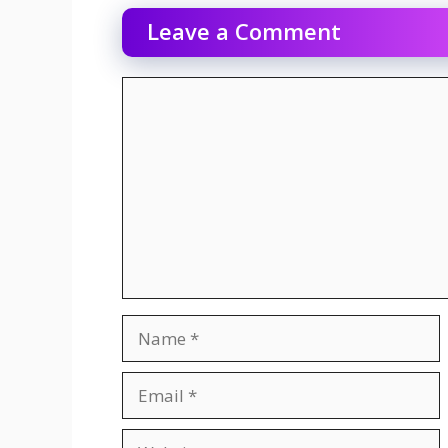
Leave a Comment
Comment
Name
Email
Website