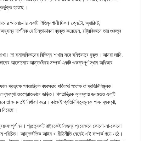
তর্ভুক্ত হয়েছে।
জ্ঞানের আলােচনার একটি ঐতিহ্যশালী দিক। প্লেটো, অ্যারিস্ট,
 অন্যান্য দার্শনিক যে চিন্তাভাবনা ব্যক্ত করেছেন, রাষ্ট্রবিজ্ঞানে তার গুরুত্ব
 শাখা। তা সমাজবিজ্ঞানের বিভিন্ন শাখার সঙ্গে ঘনিষ্ঠভাবে যুক্ত। আমরা জানি,
ানের আলােচনায় আন্তঃবিষয় সম্পর্ক একটি গুরুত্বপূর্ণ স্থান অধিকার
লে প্রত্যক্ষ গণতান্ত্রিক ব্যবস্থার পরিবর্তে পরােক্ষ বা প্রতিনিধিমূলক
্গে দলব্যবস্থা ওতপ্রােতভাবে জড়িত। গণতান্ত্রিক ব্যবস্থায় জনমতও একটি
ন হবে তা জনমতই নির্ধারণ করে। কাজেই প্রতিনিধিত্বমূলক শাসনব্যবস্থা,
ে নিয়েছে।
য়ংসম্পূর্ণ নয়। প্রত্যেকটি রাষ্ট্রকেই নিজস্ব প্রয়ােজনে কোনাে-না-কোনাে
পর্ক নামে পরিচিত। আন্তর্জাতিক আইন ও রীতিনীতি মেনেই এই সম্পর্ক গড়ে ওঠে।