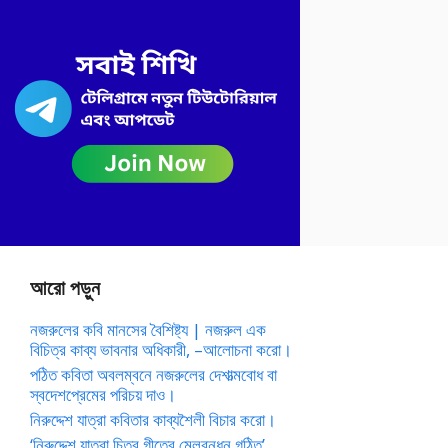
আরো পড়ুন
নজরুলের কবি মানসের বৈশিষ্ট্য | নজরুল এক
বিচিত্র কাব্য ভাবনার অধিকারী, –আলোচনা করো।
পঠিত কবিতা অবলম্বনে নজরুলের দেশাত্মবোধ বা
স্বদেশপ্রেমের পরিচয় দাও।
নিরুদ্দেশ যাত্রা কবিতার কাব্যশৈলী বিচার করো।
‘নিরুদ্দেশ যাত্রা চিত্র গীতের মেলবন্ধন গঠিত’