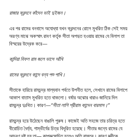
রাজার ক্রন্দনে কাঁদেন ভাই দুইজন।
এর পর রামের বনবাসে অযোধ্যা যখন ক্রন্দনের রোলে মুখরিত ঠিক সেই সময়
অরণ্য মাঝে অকস্মাৎ রাবণ কর্তৃক সীতা অপহৃত হওয়ায় রামের যে বিলাপ তা
বিস্ময়ের উদ্রেক করে—
কান্দিয়া বিফল রাম জলে ভাসে আঁখি
রামের ক্রন্দনে কান্দে বন্য পশু পাখি।
সীতাকে হারিয়ে রামচন্দ্র মাল্যবান পর্বতে উপনীত হলে, সেখানে রামের বিলাপে
আকাশ বাতাস মুখরিত হতে থাকলো। বর্ষার অঝোর ধারাও জানিয়ে দিল
রামচন্দ্র দুঃখিত। কারণ—
“সীতা লাগি শ্রীরাম কান্দেন বারমাস।”
রামচন্দ্র হয়ে উঠেছেন বাঙালি পুরুষ। কাজেই অতি সহজে তার চরিত্র হতে
বীরোচিত ধৈর্য্য, গাম্ভীর্যের চিত্র বিদূরিত হয়েছে। সীতার জন্যে রামের যে
আচরণ দৃষ্ট হয় তা— কাপুরুষোচিত হলেও অতি বাস্তব। কারণ স্ত্রীকে