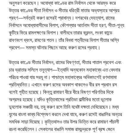
অনুসরণ করেছেন। অযোধ্যা কাণ্ডের রাম নির্বাসন থেকে আরম্ভ করে
উত্তর কাণ্ডের সীতা নির্বাসন ও সীতার ধরিত্রী মাতার অভ্যস্তরে আশ্রয়
গ্রহণ—সর্বত্রই করুণ রসেরই প্রাধান্য। দশরথের দেহত্যাগ, রামের
নির্বাসনে অযোধ্যাবাসীদের বিলাপ, কৌশল্যার আর্তনাদ সীতা হরণ, সীতা-শূন্য
কুটিরে ফিরে রামলক্ষণের বিলাপ। বালীবধে তারার ক্রন্দন, লংকা কান্ডে
রাবণবংশ ধ্বংস, রাবণের পতন। তাঁর বিধবা পত্নীদের বিলাপ সীতার অগ্নি
প্রবেশ— সমস্ত ঘটনার পিছনে আছে করুণ রসের প্রবাহ।
উত্তর কাণ্ডে সীতার নির্বাসন, রামের বিষণ্ণতা, সীতার পাতাল প্রবেশ এবং
চার ভ্রাতার সলিলে তনুত্যাগ—ইত্যাদি অন্যকোন মহাকাব্যে এত বেদনার
পরিচয় পাওয়া যায় সরযূ না। পাশ্চাত্য মহাকাব্যের অধিকাংশেই রণদামামা
প্রতিধ্বনিত। এখানে করুণ রসের অবকাশ থাকলেও বীর রস প্রধান রস
বলেই গৃহীত হয়েছে। কিন্তু রামায়ণ ধীরে ধীরে বিষণ্ণ পরিণতির দিকে
অগ্রসর হয়েছে। যদিও কৃত্তিবাসের প্রতিভা বাল্মীকির মতো ভূলোক
দ্যুলোক সঞ্চারী নয়, তবু করুণ রসে তিনি যথেষ্ট দক্ষতা দেখিয়েছেন। মধ্য
যুগের বাংলা কাব্য বিশ্লেষণ করলে দেখা যাবে, করুণ রসেই বাঙালির অন্তর
সমধিক সাড়া দিয়েছে। কৃত্তিবাসও তার উপর ভিত্তি করে রামায়ণ পাঁচালী
রচনা করেছিলেন। সেকালের বাঙালি সমাজ রামচন্দ্রকে পূর্ণ ব্রষ্ম জেনে