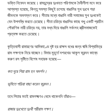
ভক্তি নিবেদন করেছে। রামচন্দ্রের দুঃখহত পরিণামকে দৈবীলীলা মনে করে
আশ্বস্ত হয়েছে, কিন্তু সমস্ত কিছুই চলেছে বাঙালির সুখ দুঃখে গড়া
জীবনকে অবলম্বণ করে। সীতার মধ্যে বাঙালি নারী সমাজের সুখ দুঃখকেই
যেন উপলব্ধি করতে চেয়েছে। সীতা চরিত্র বাঙালির কাছে শুধু একটি প্রাচীন
পৌরাণিক নারী চরিত্র নয়, তার মধ্য দিয়ে বাঙালি সর্বংসহ স্ত্রীসমাজকেই
প্রত্যক্ষ করতে চেয়েছে।
কৃত্তিবাসী রামায়ণের আদিকাণ্ডে দৃষ্ট হয় রাক্ষস বধের জন্য ঋষি বিশ্বামিত্র
রাম লক্ষণকে নিয়ে যাচ্ছেন। বিদায় মুহূর্তে দশরথের আকুল ক্রন্দন কাব্যে
করুণ রস সৃষ্টিতে বিশেষ সহায়ক হয়েছে—
কত দূরে গিয়া রাম হন অদর্শন।
ভূমিতে পড়িয়া বাছা করেন ক্রন্দন।
তবে পিতার মতই রামলক্ষ্মণও থেমে থাকেননি তাঁরাও—
রাজার দুঃখেতে দুঃখী শ্রীরাম লক্ষণ।