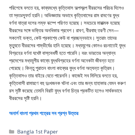
পরিশেষে বলতে হয়, কাব্যমধ্যে কৃত্তিবাস অল্পস্বল্প বীররসের পরিচয় দিলেও
তা স্বতঃস্ফূর্ত হয়নি। অভিজ্ঞতার অভাবে কৃত্তিবাসের রাম রাবণের যুদ্ধ
বর্ণনা যাত্রা দলের লম্ফ ঝম্পে পরিণত হয়েছে। সবচেয়ে মারাত্মক হয়েছে
বীররসের সঙ্গে ভক্তির অনধিকার প্রবেশ। রাবণ, বীরবাহু তরণী সেন—
সকলেই ভক্ত, কেউ প্রকাশ্যে কেউ বা প্রচ্ছন্নভাবে। সুতরাং তাদের
মৃত্যুতে বীররসের গাম্ভীর্যের হানি হয়েছে। মধ্যযুগের কোনও রচনাতেই যুদ্ধ
বিগ্রহের বর্ণনা যথেষ্ট বাস্তবধর্মী হতে পারেনি। বরং ভারতের অন্যান্য
প্রদেশের মধ্যযুগীয় কাব্যে যুদ্ধবিগ্রহের বর্ণনা অনেকটা জীবন্ত হতে
পেরেছে। কিন্তু পুরাতন বাংলা কাব্যের যুদ্ধ বর্ণনা অত্যন্ত কৃত্রিম।
কৃত্তিবাসও তার বাইরে যেতে পারেননি। কাজেই সব মিলিয়ে বলতে হয়,
কৃত্তিবাসী রামায়ণে বহু দুঃখজনক ঘটনা এবং তার জন্য হাহাকার যেমন করুণ
রস সৃষ্টি করেছে তেমনি বিরাট যুদ্ধ বর্ণনা চিত্র প্রকটিত হলেও সার্থকভাবে
বীররসের সৃষ্টি হয়নি।
অনার্স বাংলা প্রথম পত্রের সব প্রশ্ন উত্তর
Categories
Bangla 1st Paper