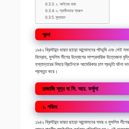
২. আইনের ধারা
৩. স্বাধীনতার স্বরূপ
মূল্যায়ন
সূচনা
১৯৪২ খ্রিস্টাব্দে ভারত ছাড়ো আন্দোলনের পটভূমি এবং সেই সময় স
বিদ্রোহ, মুসলিম লীগের উদ্যোগের সাম্প্রদায়িক উত্তেজনা বৃদ্ধি,
হস্তান্তরের বিষয়ে ব্রিটেনকে আমেরিকার চাপ প্রভৃতি ঘটনা ভারতী
প্রস্তুত করে।
রাজাজি সূত্র বা সি. আর. ফর্মুলা
১. পরিচয়
১৯৪২ খ্রিস্টাব্দে ভারত ছাড়ো আন্দোলনের সময় ও মুসলিম লীগের