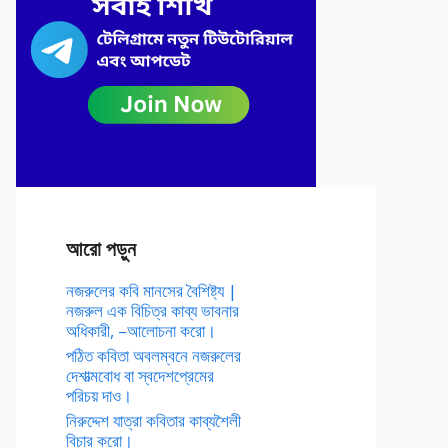
আরো পড়ুন
নজরুলের কবি মানসের বৈশিষ্ট্য |
নজরুল এক বিচিত্র কাব্য ভাবনার
অধিকারী, –আলোচনা করো।
পঠিত কবিতা অবলম্বনে নজরুলের
দেশাত্মবোধ বা স্বদেশপ্রেমের
পরিচয় দাও।
নিরুদ্দেশ যাত্রা কবিতার কাব্যশৈলী
বিচার করো।