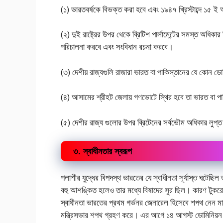
(১) ভারতবর্ষকে বিভক্ত করা হবে এবং ১৯৪৭ খ্রিস্টাব্দে ১৫ ই আ
(২) দুই রাষ্ট্রের উপর থেকে ব্রিটিশ পার্লামেন্টের সমস্ত অধিকার
পরিচালনা করবে এবং সংবিধান রচনা করবে।
(৩) দেশীয় রাজ্যগুলি রাজারা ভারত বা পাকিস্তানের যে কোন ড
(৪) আসামের শ্রীহট জেলায় গণভোটে স্থির হবে তা ভারত বা প
(৫) দেশীর রাজ্য গুলোর উপর ব্রিটেনের সর্বভৌম অধিকার লুপ্ত
৩. স্বাধীনতার স্বরূপ
পলাশীর যুদ্ধের বিপদস্থ ভারতের যে স্বাধীনতা সূর্যাস্ত ঘটেছিল
বহু আশঙ্কিত হলেও তার মধ্যে বিষাদের সুর ছিল। কারণ টুকরো 
স্বাধীনতা ভারতের প্রথম গর্ভনর জেনারেল হিসেবে শপথ নেন মাউন
মন্ত্রিসভার শপথ গ্রহণ করে। এর আগে ১৪ আগস্ট ডোমিনিয়ন 