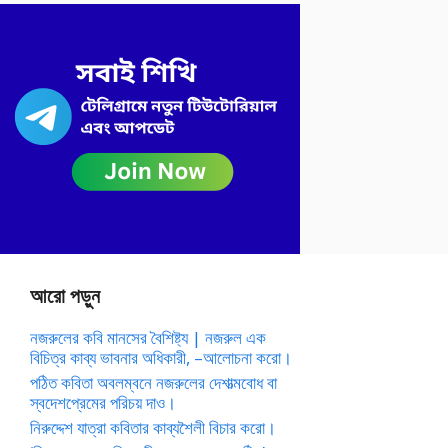
আরো পড়ুন
নজরুলের কবি মানসের বৈশিষ্ট্য | নজরুল এক
বিচিত্র কাব্য ভাবনার অধিকারী, –আলোচনা করো।
পঠিত কবিতা অবলম্বনে নজরুলের দেশাত্মবোধ বা
স্বদেশপ্রেমের পরিচয় দাও।
নিরুদ্দেশ যাত্রা কবিতার কাব্যশৈলী বিচার করো।