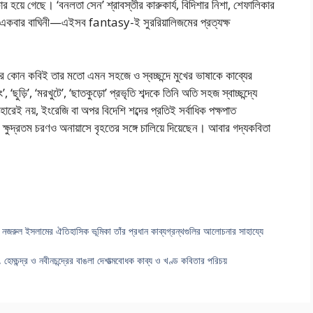
হয়ে গেছে। ‘বনলতা সেন’ শ্রাবস্তীর কারুকার্য, বিদিশার নিশা, শেফালিকার
ণ, একবার বাঘিনী—এইসব fantasy-ই সুররিয়ালিজমের প্রত্যক্ষ
র কোন কবিই তার মতাে এমন সহজে ও স্বচ্ছন্দে মুখের ভাষাকে কাব্যের
 ‘ছুড়ি’, ‘মরখুটে’, ‘ছাতকুড়াে’ প্রভৃতি শব্দকে তিনি অতি সহজ স্বাচ্ছন্দ্যে
বহারেই নয়, ইংরেজি বা অপর বিদেশি শব্দের প্রতিই সর্বাধিক পক্ষপাত
্ষুদ্রতম চরণও অনায়াসে বৃহতের সঙ্গে চালিয়ে দিয়েছেন। আবার গদ্যকবিতা
় নজরুল ইসলামের ঐতিহাসিক ভূমিকা তাঁর প্রধান কাব্যগ্রন্থগুলির আলােচনার সাহায্যে
ল, হেমচন্দ্র ও নবীনচন্দ্রের বাঙলা দেশাত্মবােধক কাব্য ও খণ্ড কবিতার পরিচয়