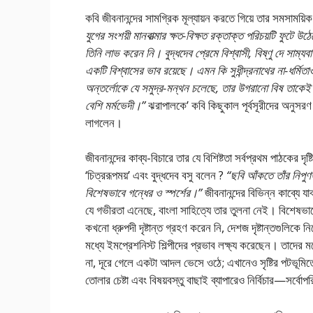
কবি জীবনানন্দের সামগ্রিক মূল্যায়ন করতে গিয়ে তার সমসাময়িক 
যুগের সংশয়ী মানবাত্মার ক্ষত-বিক্ষত রক্তাক্ত পরিচয়টি ফুটে 
তিনি লাভ করেন নি। বুদ্ধদেব প্রেমে বিশ্বাসী, বিষ্ণু দে সাম্যব
একটি বিশ্বাসের ভাব রয়েছে। এমন কি সুধীন্দ্রনাথের না-ধর্মিতাও
অন্তর্লোকে যে সমুদ্র-মন্থন চলেছে, তার উগরানাে বিষ তাকেই
বেশি মর্মভেদী।”
ঝরাপালকে’ কবি কিছুকাল পূর্বসূরীদের অনুস
লাগলেন।
জীবনানন্দের কাব্য-বিচারে তার যে বিশিষ্টতা সর্বপ্রথম পাঠকের দৃষ
‘চিত্ররূপময়’ এবং বুদ্ধদেব বসু বলেন ?
“ছবি আঁকতে তাঁর নিপুণত
বিশেষভাবে গন্ধের ও স্পর্শের।”
জীবনানন্দের বিভিন্ন কাব্যে যাবতী
যে গভীরতা এনেছে, বাংলা সাহিত্যে তার তুলনা নেই। বিশেষভাবে ল
কখনাে ধ্রুপদী দৃষ্টান্ত গ্রহণ করেন নি, দেশজ দৃষ্টান্তগুলি
মধ্যে ইমপ্রেশনিস্ট শিল্পীদের প্রভাব লক্ষ্য করেছেন। তাদের মত
না, দূরে গেলে একটা আদল ভেসে ওঠে; এখানেও সৃষ্টির পটভূমিতে
তােলার চেষ্টা এবং বিষয়বস্তু বাছাই ব্যাপারেও নির্বিচার—সর্বোপ