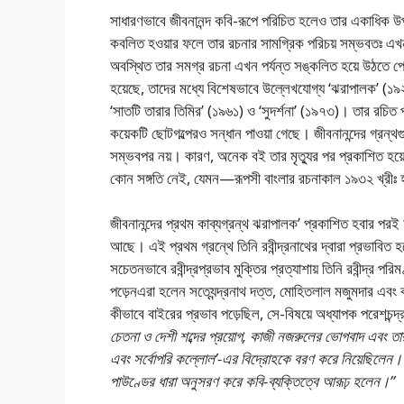
সাধারণভাবে জীবনানন্দ কবি-রূপে পরিচিত হলেও তার একাধিক উপন্য
কবলিত হওয়ার ফলে তার রচনার সামগ্রিক পরিচয় সম্ভবতঃ এখনও
অবস্থিত তার সমগ্র রচনা এখন পর্যন্ত সঙ্কলিত হয়ে উঠতে পের
হয়েছে, তাদের মধ্যে বিশেষভাবে উল্লেখযােগ্য ‘ঝরাপালক’ (১৯২
‘সাতটি তারার তিমির’ (১৯৬১) ও ‘সুদর্শনা’ (১৯৭৩)। তার রচিত 
কয়েকটি ছােটগল্পেরও সন্ধান পাওয়া গেছে। জীবনানন্দের গ্রন্থ
সম্ভবপর নয়। কারণ, অনেক বই তার মৃত্যুর পর প্রকাশিত হয়
কোন সঙ্গতি নেই, যেমন—রূপসী বাংলার রচনাকাল ১৯৩২ খ্রীঃ 
জীবনানন্দের প্রথম কাব্যগ্রন্থ ঝরাপালক’ প্রকাশিত হবার পরই
আছে। এই প্রথম গ্রন্থে তিনি রবীন্দ্রনাথের দ্বারা প্রভাবিত হয
সচেতনভাবে রবীন্দ্রপ্রভাব মুক্তির প্রত্যাশায় তিনি রবীন্দ্র 
পড়েনএরা হলেন সত্যেন্দ্রনাথ দত্ত, মােহিতলাল মজুমদার এবং
কীভাবে বাইরের প্রভাব পড়েছিল, সে-বিষয়ে অধ্যাপক পরেশচন্দ্র 
চেতনা ও দেশী শব্দের প্রয়ােগ, কাজী নজরুলের ভােগবাদ এবং তার
এবং সর্বোপরি কল্লোল’-এর বিদ্রোহকে বরণ করে নিয়েছিলেন। অ
পাউণ্ডের ধারা অনুসরণ করে কবি-ব্যক্তিত্বে আরূঢ় হলেন।”