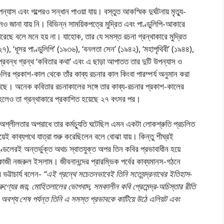
াস এবং গল্পেরও সন্ধান পাওয়া যায়। বস্তুত আকস্মিক দুর্ঘটনায় মৃত্যু-
 জানা যায় নি। বিভিন্ন সাময়িকপত্রে মুদ্রিত এবং পাণ্ডুলিপি-আকারে
েছে বলে মনে হয় না। যাহােক, তার যে সমস্ত রচনা গ্রন্থাকারে মুদ্রিত
৭), ‘ধূসর পাণ্ডুলিপি’ (১৯৩৬), ‘বনলতা সেন’ (১৯৪২), ‘মহাপৃথিবী’ (১৯৪৪),
প্রবন্ধ গ্রন্থ ‘কবিতার কথা’ এবং এ ছাড়া আপাতত তার দুটি উপন্যাস ও
গুলির প্রকাশ-কাল থেকে তাঁর কাব্য রচনার কাল কিংবা পারম্পর্য অনুমান করা
েছে। অনেক কবিতার রচনাকালের সঙ্গে তার কাব্য-রচনার প্রকাশ-কালের
হলেও তা গ্রন্থাকারে প্রকাশিত হয়েছে ২৭ বৎসর পর।
 অশ্লীলতার অপরাধে তার কর্মচ্যুতি ঘটেছিল এমন একটা লােকশ্রুতি প্রচলিত
়েই কাব্যপথে যাত্রা শুরু করেছিলেন বলে বােঝা যায়। কিন্তু শীঘ্রই
পরিমণ্ডলেরই অন্তর্ভুক্ত অথচ স্বাতযুক্ত অপর তিন কবির প্রভাবাধীন হয়ে
 কাজী নজরুল ইসলাম। জীবনানন্দের প্রারম্ভিক পর্বের কাব্যমানস-গঠনে
ভট্টাচার্য বলেন-
“এই গ্রন্থে সচেতনভাবেই তিনি সত্যেন্দ্রনাথের ইতিহাস-
ুণ্যের জয়, মােহিতলালের ভােগবাদ, সমকালীন কবি প্রেমেন্দ্র-অচিস্তার রীতি
বশ্য শেষ পর্যন্ত তিনি এ সমস্ত প্রভাবকে কাটিয়ে উঠে এলিয়ট এবং