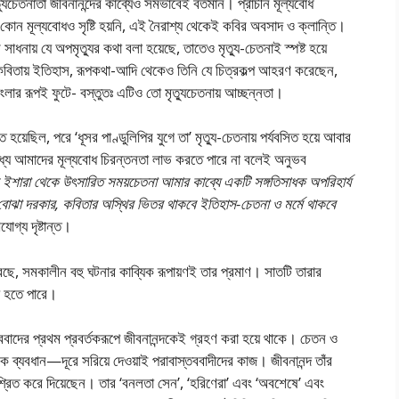
ুচেতনাতা জীবনানন্দের কাব্যেও সমভাবেই বর্তমান। প্রাচীন মূল্যবােধ
োন মূল্যবােধও সৃষ্টি হয়নি, এই নৈরাশ্য থেকেই কবির অবসাদ ও ক্লান্তি।
ির সাধনায় যে অপমৃত্যুর কথা বলা হয়েছে, তাতেও মৃত্যু-চেতনাই স্পষ্ট হয়ে
ন্ন কবিতায় ইতিহাস, রূপকথা-আদি থেকেও তিনি যে চিত্রকল্প আহরণ করেছেন,
 বাংলার রূপই ফুটে- বস্তুতঃ এটিও তাে মৃত্যুচেতনায় আচ্ছন্নতা।
য়েছিল, পরে ‘ধূসর পাণ্ডুলিপির যুগে তা’ মৃত্যু-চেতনায় পর্যবসিত হয়ে আবার
ধ্যে আমাদের মূল্যবােধ চিরন্তনতা লাভ করতে পারে না বলেই অনুভব
 ইশারা থেকে উৎসারিত সময়চেতনা আমার কাব্যে একটি সঙ্গতিসাধক অপরিহার্য
বােঝা দরকার, কবিতার অস্থির ভিতর থাকবে ইতিহাস-চেতনা ও মর্মে থাকবে
েগ্য দৃষ্টান্ত।
ে, সমকালীন বহু ঘটনার কাব্যিক রূপায়ণই তার প্রমাণ। সাতটি তারার
্য হতে পারে।
ববাদের প্রথম প্রবর্তকরূপে জীবনানন্দকেই গ্রহণ করা হয়ে থাকে। চেতন ও
 ব্যবধান—দূরে সরিয়ে দেওয়াই পরাবাস্তববাদীদের কাজ। জীবনানন্দ তাঁর
শ্রিত করে দিয়েছেন। তার ‘বনলতা সেন’, ‘হরিণেরা’ এবং ‘অবশেষে’ এবং