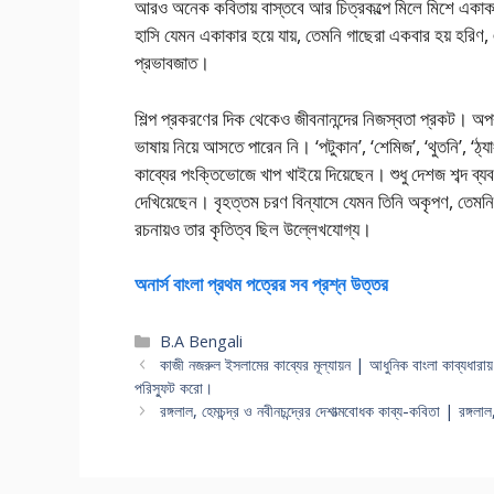
আরও অনেক কবিতায় বাস্তবে আর চিত্রকল্পে মিলে মিশে একাকার 
হাসি যেমন একাকার হয়ে যায়, তেমনি গাছেরা একবার হয় হরি
প্রভাবজাত।
শিল্প প্রকরণের দিক থেকেও জীবনানন্দের নিজস্বতা প্রকট। অপ
ভাষায় নিয়ে আসতে পারেন নি। ‘পটুকান’, ‘শেমিজ’, ‘থুতনি’, ‘ঠ্যাং’,
কাব্যের পংক্তিভােজে খাপ খাইয়ে দিয়েছেন। শুধু দেশজ শব্দ ব্য
দেখিয়েছেন। বৃহত্তম চরণ বিন্যাসে যেমন তিনি অকৃপণ, তেমনি ক
রচনায়ও তার কৃতিত্ব ছিল উল্লেখযােগ্য।
অনার্স বাংলা প্রথম পত্রের সব প্রশ্ন উত্তর
Categories
B.A Bengali
কাজী নজরুল ইসলামের কাব্যের মূল্যায়ন | আধুনিক বাংলা কাব্যধারায
পরিস্ফুট করো।
রঙ্গলাল, হেমচন্দ্র ও নবীনচন্দ্রের দেশাত্মবােধক কাব্য-কবিতা | রঙ্গলা