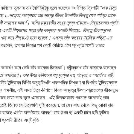
কবিদের তুলনায় তার বৈশিষ্ট্যটুকু তুলে ধরেছেন ডঃ দীপ্তি ত্রিপাঠী
“এক বিমুঢ়
উঠেছে।..সত্যের অন্বেষায় তার সমগ্র জীবন উৎসর্গিত কিন্তু শেষ পর্যন্ত তাকে
াদী সমাজের আদর্শ। অমিয় চক্রবর্তীর মধ্যে দ্বন্দ্ব থাকলেও দিব্যচেতনার প্রতি
 একটি বিশ্বাসের মতাে তাঁর কাব্যকে সংহতি দিয়েছে.. কিন্তু জীবনানন্দের
 পান করে নীলকণ্ঠ হতে হয়েছে। এজন্য তাঁর কাব্যের ট্রাজিক মহিমা এত
রণ করলেন, তারপর নিজের পথ কেটে বেরিয়ে এসে স্ব-কৃত পথেই চলতে
্টি আকর্ষণ করে সেটি তাঁর কাব্যের চিত্রধর্ম। রবীন্দ্রনাথ তাঁর কাব্যকে বলেছেন
া অসাধারণ। তার উপর ছবিগুলাে শুধু দৃশ্যের নয়, গন্ধের ও স্পর্শেরও বটে,
য় ইন্দ্রিয়ের বিশিষ্ট অনুভূতিগুলি পারস্পরিক মিশ্রণে বা বিপর্যয়ে ইন্দ্রিয়স্বাদে
ক্ষণীয়, এই সময় চিত্র-নির্মাণে কিংবা অন্যত্র উপমা-প্রয়ােগেও জীবনানন্দ
কে নিজের মতাে করে তুলে এনেছেন। এই চিত্রময়তার প্রসঙ্গে অনেকেই তার
ােই তিনিও যে চিত্রগুলি সৃষ্টি করেছেন, তা যেন কাছ থেকে কিছু বােঝা যায়
 রয়েছে একটা অস্পষ্টতার আবরণ, তার উপর দু’ একটি টানে ছবি ফুটিয়ে
রি ধ্রুপদী রীতির অস্বীকৃতি।