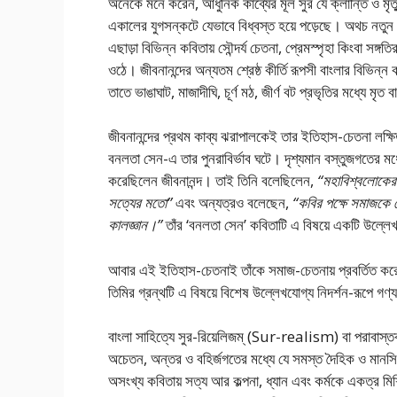
অনেকে মনে করেন, আধুনিক কাব্যের মূল সুর যে ক্লান্তি ও মৃত্য
একালের যুগসন্কটে যেভাবে বিধ্বস্ত হয়ে পড়েছে। অথচ নতুন ক
এছাড়া বিভিন্ন কবিতায় সৌন্দর্য চেতনা, প্রেমস্পৃহা কিংবা সঙ্গত
ওঠে। জীবনানন্দের অন্যতম শ্রেষ্ঠ কীর্তি রূপসী বাংলার বিভি
তাতে ভাঙাঘাট, মাজাদীঘি, চূর্ণ মঠ, জীর্ণ বট প্রভৃতির মধ্যে মৃত
জীবনানন্দের প্রথম কাব্য ঝরাপালকেই তার ইতিহাস-চেতনা লক্ষিত হ
বনলতা সেন-এ তার পুনরাবির্ভাব ঘটে। দৃশ্যমান বস্তুজগতের ম
করেছিলেন জীবনানন্দ। তাই তিনি বলেছিলেন,
“মহাবিশ্বলােকের
সত্যের মতাে”
এবং অন্যত্রও বলেছেন,
“কবির পক্ষে সমাজকে 
কালজ্ঞান।”
তাঁর ‘বনলতা সেন’ কবিতাটি এ বিষয়ে একটি উল্লেখযা
আবার এই ইতিহাস-চেতনাই তাঁকে সমাজ-চেতনায় প্রবর্তিত করেছ
তিমির গ্রন্থটি এ বিষয়ে বিশেষ উল্লেখযোগ্য নিদর্শন-রূপে গণ
বাংলা সাহিত্যে সুর-রিয়েলিজম্ (Sur-realism) বা পরাবাস্ত
অচেতন, অন্তর ও বহির্জগতের মধ্যে যে সমস্ত দৈহিক ও মানসিক
অসংখ্য কবিতায় সত্য আর কল্পনা, ধ্যান এবং কর্মকে একত্র মি