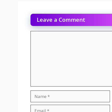
Leave a Comment
Comment
Name
Email