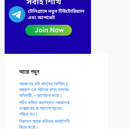
আরো পড়ুন
নজরুলের কবি মানসের বৈশিষ্ট্য |
নজরুল এক বিচিত্র কাব্য ভাবনার
অধিকারী, –আলোচনা করো।
পঠিত কবিতা অবলম্বনে নজরুলের
দেশাত্মবোধ বা স্বদেশপ্রেমের
পরিচয় দাও।
নিরুদ্দেশ যাত্রা কবিতার কাব্যশৈলী
বিচার করো।